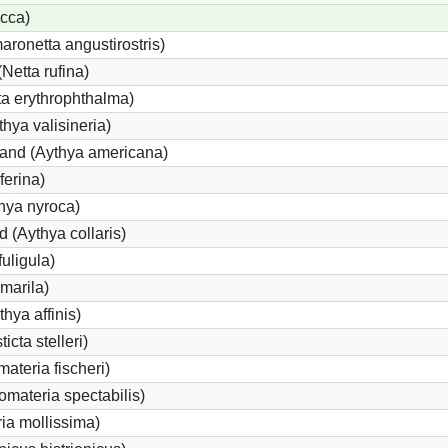
cca)
onetta angustirostris)
etta rufina)
a erythrophthalma)
thya valisineria)
land (Aythya americana)
ferina)
hya nyroca)
 (Aythya collaris)
uligula)
marila)
hya affinis)
icta stelleri)
materia fischeri)
materia spectabilis)
ia mollissima)