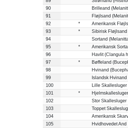
89
Strømand (Histrion
90
Brilleand (Melanitt
91
Fløjlsand (Melanit
92
*
Amerikansk Fløjls
93
*
Sibirisk Fløjlsand
94
Sortand (Melanitta
95
*
Amerikansk Sorta
96
Havlit (Clangula 
97
*
Bøffeland (Buceph
98
Hvinand (Bucepha
99
Islandsk Hvinand 
100
Lille Skallesluger
101
*
Hjelmskallesluger
102
Stor Skallesluger
103
Toppet Skalleslug
104
Amerikansk Skarv
105
Hvidhovedet And 