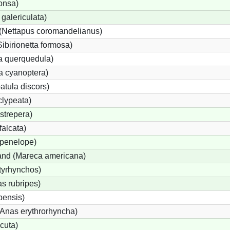
onsa)
galericulata)
(Nettapus coromandelianus)
Sibirionetta formosa)
a querquedula)
a cyanoptera)
atula discors)
clypeata)
strepera)
alcata)
penelope)
nd (Mareca americana)
tyrhynchos)
s rubripes)
ensis)
nas erythrorhyncha)
cuta)