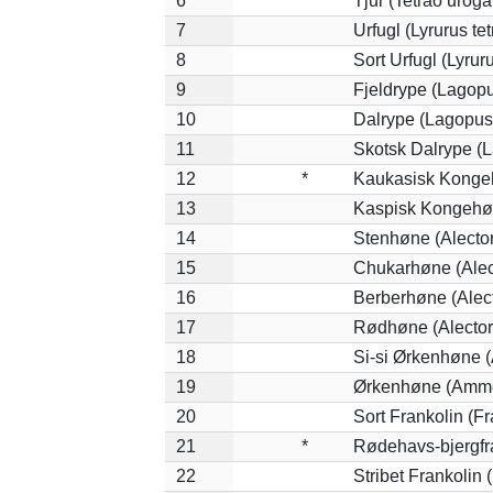
6
Tjur (Tetrao uroga
7
Urfugl (Lyrurus tet
8
Sort Urfugl (Lyrur
9
Fjeldrype (Lagop
10
Dalrype (Lagopus
11
Skotsk Dalrype (L
12
*
Kaukasisk Kongeh
13
Kaspisk Kongehøn
14
Stenhøne (Alector
15
Chukarhøne (Alect
16
Berberhøne (Alect
17
Rødhøne (Alectori
18
Si-si Ørkenhøne 
19
Ørkenhøne (Ammo
20
Sort Frankolin (Fr
21
*
Rødehavs-bjergfran
22
Stribet Frankolin (