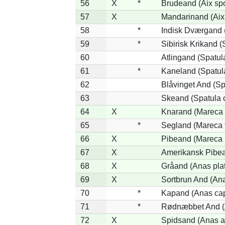
56
X
*
Brudeand (Aix sp
57
X
Mandarinand (Aix 
58
*
Indisk Dværgand 
59
*
Sibirisk Krikand (
60
Atlingand (Spatul
61
*
Kaneland (Spatul
62
Blåvinget And (Sp
63
Skeand (Spatula 
64
X
Knarand (Mareca 
65
*
Segland (Mareca f
66
X
Pibeand (Mareca 
67
X
Amerikansk Pibea
68
X
Gråand (Anas pla
69
X
Sortbrun And (Ana
70
*
Kapand (Anas cap
71
*
Rødnæbbet And (A
72
X
Spidsand (Anas a