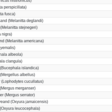
icus histrionicus)
a perspicillata)
ta fusca)
and (Melanitta deglandi)
 (Melanitta stejnegeri)
 nigra)
nd (Melanitta americana)
hyemalis)
ala albeola)
la clangula)
(Bucephala islandica)
 (Mergellus albellus)
 (Lophodytes cucullatus)
 (Mergus merganser)
er (Mergus serrator)
eand (Oxyura jamaicensis)
(Oxyura leucocephala)