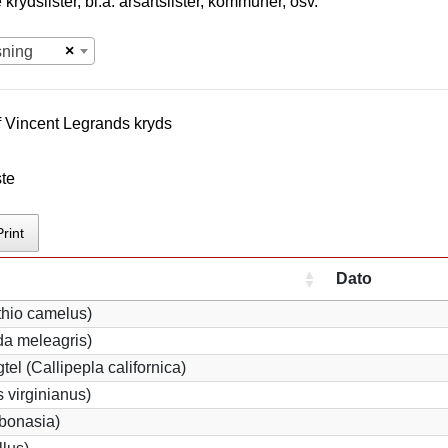
krydslister, bl.a. årsartslister, kommuner, osv.
×
sning
f
Vincent Legrand
s kryds
ste
Print
Dato
thio camelus)
a meleagris)
tel (Callipepla californica)
 virginianus)
 bonasia)