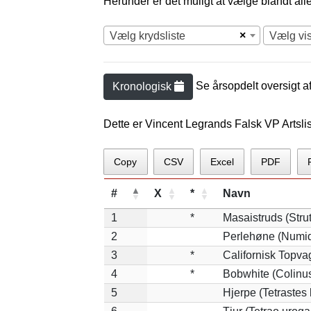
Herunder er det muligt at vælge blandt alle 
×
Vælg krydsliste
Vælg vi
Se årsopdelt oversigt a
Kronologisk
Dette er Vincent Legrands Falsk VP Artsli
Copy
CSV
Excel
PDF
#
X
*
Navn
1
*
Masaistruds (Stru
2
Perlehøne (Numid
3
*
Californisk Topvag
4
*
Bobwhite (Colinus
5
Hjerpe (Tetrastes