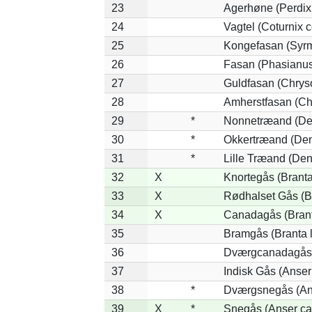
23
Agerhøne (Perdix 
24
Vagtel (Coturnix c
25
Kongefasan (Syrma
26
Fasan (Phasianus
27
Guldfasan (Chryso
28
Amherstfasan (Ch
29
*
Nonnetræand (De
30
*
Okkertræand (Den
31
*
Lille Træand (De
32
X
Knortegås (Branta
33
X
Rødhalset Gås (Bra
34
X
Canadagås (Brant
35
Bramgås (Branta 
36
Dværgcanadagås (
37
Indisk Gås (Anser
38
*
Dværgsnegås (Ans
39
X
*
Snegås (Anser ca