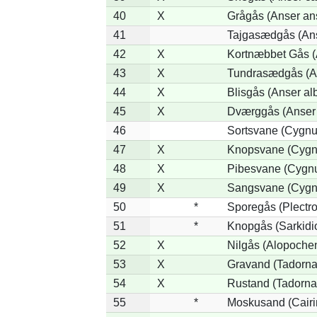
40
X
Grågås (Anser an
41
Tajgasædgås (Ans
42
X
Kortnæbbet Gås (
43
X
Tundrasædgås (Ans
44
X
Blisgås (Anser alb
45
X
Dværggås (Anser 
46
Sortsvane (Cygnus
47
X
Knopsvane (Cygnu
48
X
Pibesvane (Cygn
49
X
Sangsvane (Cygn
50
*
Sporegås (Plectr
51
*
Knopgås (Sarkidi
52
X
Nilgås (Alopoche
53
X
Gravand (Tadorna
54
X
Rustand (Tadorna 
55
*
Moskusand (Cairi