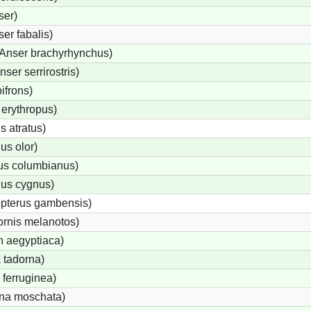
ser)
er fabalis)
Anser brachyrhynchus)
er serrirostris)
ifrons)
erythropus)
 atratus)
s olor)
us columbianus)
us cygnus)
opterus gambensis)
ornis melanotos)
n aegyptiaca)
 tadorna)
ferruginea)
na moschata)