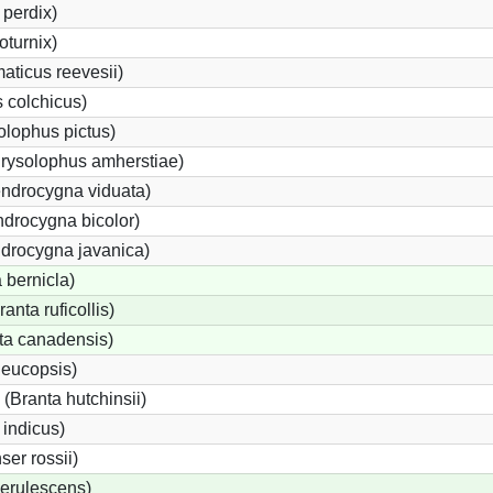
perdix)
oturnix)
ticus reevesii)
 colchicus)
lophus pictus)
rysolophus amherstiae)
ndrocygna viduata)
drocygna bicolor)
ndrocygna javanica)
 bernicla)
nta ruficollis)
a canadensis)
leucopsis)
Branta hutchinsii)
 indicus)
er rossii)
erulescens)