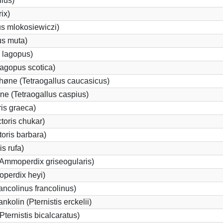
llus)
rix)
us mlokosiewiczi)
us muta)
 lagopus)
agopus scotica)
øne (Tetraogallus caucasicus)
e (Tetraogallus caspius)
is graeca)
oris chukar)
oris barbara)
s rufa)
(Ammoperdix griseogularis)
perdix heyi)
ancolinus francolinus)
kolin (Pternistis erckelii)
Pternistis bicalcaratus)