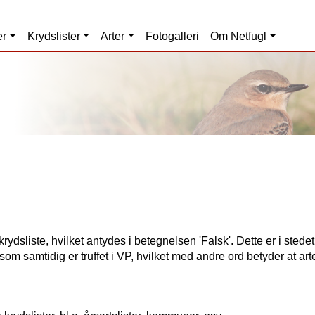
er
Krydslister
Arter
Fotogalleri
Om Netfugl
rydsliste, hvilket antydes i betegnelsen 'Falsk'. Dette er i stede
som samtidig er truffet i VP, hvilket med andre ord betyder at art