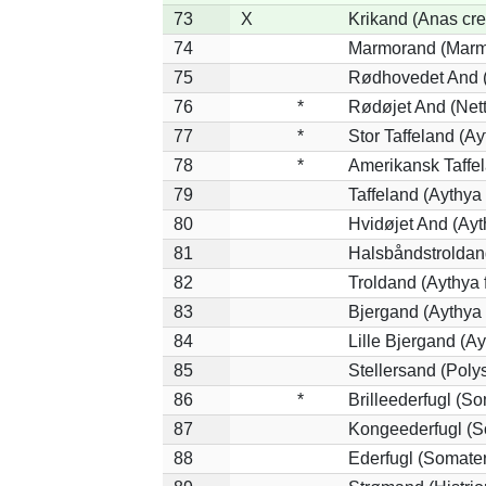
73
X
Krikand (Anas cre
74
Marmorand (Marmar
75
Rødhovedet And (N
76
*
Rødøjet And (Nett
77
*
Stor Taffeland (Ay
78
*
Amerikansk Taffe
79
Taffeland (Aythya 
80
Hvidøjet And (Ayt
81
Halsbåndstroldand
82
Troldand (Aythya f
83
Bjergand (Aythya 
84
Lille Bjergand (Ayt
85
Stellersand (Polyst
86
*
Brilleederfugl (So
87
Kongeederfugl (So
88
Ederfugl (Somater