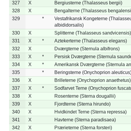
327
X
Bergiusterne (Thalasseus bergii)
328
X
Bengalterne (Thalasseus bengalensi
329
*
Vestafrikansk Kongeterne (Thalasse
albididorsalis)
330
X
Splitterne (Thalasseus sandvicensis)
331
X
*
Aztekerterne (Thalasseus elegans)
332
X
Dværgterne (Sternula albifrons)
333
X
*
Persisk Dværgterne (Sternula saunde
334
X
*
Amerikansk Dværgterne (Sternula ant
335
*
Beringsterne (Onychoprion aleuticus
336
X
Brilleterne (Onychoprion anaethetus)
337
X
*
Sodfarvet Terne (Onychoprion fuscat
338
X
Rosenterne (Sterna dougallii)
339
X
Fjordterne (Sterna hirundo)
340
X
Hvidkindet Terne (Sterna repressa)
341
X
Havterne (Sterna paradisaea)
342
X
Prærieterne (Sterna forsteri)