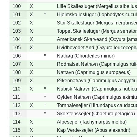
100
X
Lille Skallesluger (Mergellus albellus
101
X
*
Hjelmskallesluger (Lophodytes cucul
102
X
Stor Skallesluger (Mergus merganser
103
X
Toppet Skallesluger (Mergus serrator
104
X
Amerikansk Skarveand (Oxyura jama
105
X
Hvidhovedet And (Oxyura leucoceph
106
*
Nathøg (Chordeiles minor)
107
X
Rødhalset Natravn (Caprimulgus rufic
108
X
Natravn (Caprimulgus europaeus)
109
X
Ørkennatravn (Caprimulgus aegyptiu
110
X
*
Nubisk Natravn (Caprimulgus nubicu
111
*
Gylden Natravn (Caprimulgus eximiu
112
X
*
Tornhalesejler (Hirundapus caudacut
113
*
Skorstenssejler (Chaetura pelagica)
114
X
Alpesejler (Tachymarptis melba)
115
X
Kap Verde-sejler (Apus alexandri)