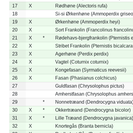
17
X
Rødhøne (Alectoris rufa)
18
Si-si Ørkenhøne (Ammoperdix griseo
19
X
Ørkenhøne (Ammoperdix heyi)
20
X
Sort Frankolin (Francolinus francolin
21
X
*
Rødehavs-bjergfrankolin (Pternistis e
22
X
Stribet Frankolin (Pternistis bicalcara
23
X
Agerhøne (Perdix perdix)
24
X
Vagtel (Coturnix coturnix)
25
X
Kongefasan (Syrmaticus reevesii)
26
X
Fasan (Phasianus colchicus)
27
Guldfasan (Chrysolophus pictus)
28
Amherstfasan (Chrysolophus amhers
29
*
Nonnetræand (Dendrocygna viduata
30
X
*
Okkertræand (Dendrocygna bicolor)
31
X
*
Lille Træand (Dendrocygna javanica
32
X
Knortegås (Branta bernicla)