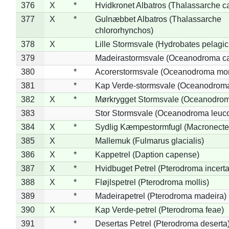
376
X
*
Hvidkronet Albatros (Thalassarche c
377
X
*
Gulnæbbet Albatros (Thalassarche
chlororhynchos)
378
X
Lille Stormsvale (Hydrobates pelagic
379
Madeirastormsvale (Oceanodroma ca
380
*
Acorerstormsvale (Oceanodroma mon
381
*
Kap Verde-stormsvale (Oceanodroma
382
X
*
Mørkrygget Stormsvale (Oceanodrom
383
Stor Stormsvale (Oceanodroma leuc
384
X
*
Sydlig Kæmpestormfugl (Macronecte
385
X
Mallemuk (Fulmarus glacialis)
386
X
*
Kappetrel (Daption capense)
387
X
*
Hvidbuget Petrel (Pterodroma incerta
388
X
*
Fløjlspetrel (Pterodroma mollis)
389
*
Madeirapetrel (Pterodroma madeira)
390
X
Kap Verde-petrel (Pterodroma feae)
391
*
Desertas Petrel (Pterodroma deserta