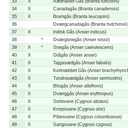
33
X
Rødhalset Gås (Branta ruficollis)
34
X
Canadagås (Branta canadensis)
35
X
Bramgås (Branta leucopsis)
36
Dværgcanadagås (Branta hutchinsii)
37
X
Indisk Gås (Anser indicus)
38
*
Dværgsnegås (Anser rossii)
39
X
*
Snegås (Anser caerulescens)
40
X
Grågås (Anser anser)
41
X
Tajgasædgås (Anser fabalis)
42
X
Kortnæbbet Gås (Anser brachyrhync
43
X
Tundrasædgås (Anser serrirostris)
44
X
Blisgås (Anser albifrons)
45
X
Dværggås (Anser erythropus)
46
X
Sortsvane (Cygnus atratus)
47
X
Knopsvane (Cygnus olor)
48
X
Pibesvane (Cygnus columbianus)
49
X
Sangsvane (Cygnus cygnus)