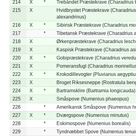
214
X
*
Trebåndet Præstekrave (Charadrius tr
215
X
Hvidbrystet Præstekrave (Charadrius
alexandrinus)
216
X
*
Sibirisk Præstekrave (Charadrius mo
217
*
Tibetansk Præstekrave (Charadrius at
218
X
Ørkenpræstekrave (Charadrius lesche
219
X
Kaspisk Præstekrave (Charadrius asi
220
X
*
Gobipræstekrave (Charadrius veredu
221
X
Pomeransfugl (Charadrius morinellu
222
X
*
Krokodillevogter (Pluvianus aegyptiu
223
X
Broget Riksesneppe (Rostratula ben
224
X
*
Bartramsklire (Bartramia longicauda)
225
X
Småspove (Numenius phaeopus)
226
*
Amerikansk Småspove (Numenius h
227
X
*
Dværgspove (Numenius minutus)
228
*
Eskimospove (Numenius borealis)
229
*
Tyndnæbbet Spove (Numenius tenuiro