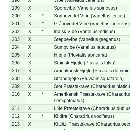
198
X
Vibe (Vanellus vanellus)
199
X
Sporevibe (Vanellus spinosus)
200
X
*
Sorthovedet Vibe (Vanellus tectus)
201
X
*
Gråhovedet Vibe (Vanellus cinereus)
202
X
*
Indisk Vibe (Vanellus indicus)
203
X
Steppevibe (Vanellus gregarius)
204
X
Sumpvibe (Vanellus leucurus)
205
X
Hjejle (Pluvialis apricaria)
206
X
Sibirisk Hjejle (Pluvialis fulva)
207
X
Amerikansk Hjejle (Pluvialis dominic
208
X
Strandhjejle (Pluvialis squatarola)
209
X
Stor Præstekrave (Charadrius hiaticu
210
X
*
Amerikansk Præstekrave (Charadriu
semipalmatus)
211
X
Lille Præstekrave (Charadrius dubius
212
X
*
Kildire (Charadrius vociferus)
213
X
Kittlitz' Præstekrave (Charadrius pec