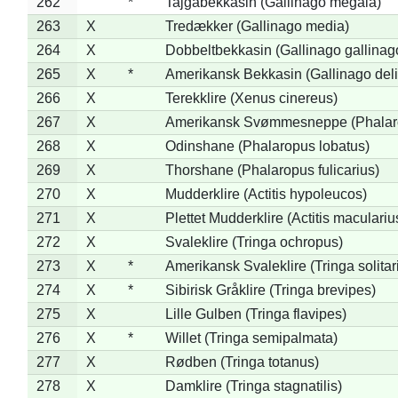
262
*
Tajgabekkasin (Gallinago megala)
263
X
Tredækker (Gallinago media)
264
X
Dobbeltbekkasin (Gallinago gallinag
265
X
*
Amerikansk Bekkasin (Gallinago deli
266
X
Terekklire (Xenus cinereus)
267
X
Amerikansk Svømmesneppe (Phalarop
268
X
Odinshane (Phalaropus lobatus)
269
X
Thorshane (Phalaropus fulicarius)
270
X
Mudderklire (Actitis hypoleucos)
271
X
Plettet Mudderklire (Actitis maculariu
272
X
Svaleklire (Tringa ochropus)
273
X
*
Amerikansk Svaleklire (Tringa solitar
274
X
*
Sibirisk Gråklire (Tringa brevipes)
275
X
Lille Gulben (Tringa flavipes)
276
X
*
Willet (Tringa semipalmata)
277
X
Rødben (Tringa totanus)
278
X
Damklire (Tringa stagnatilis)