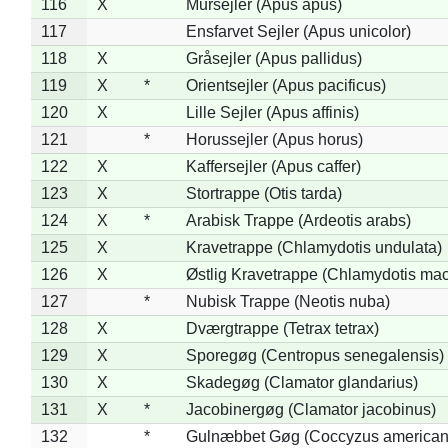
116
X
Mursejler (Apus apus)
117
Ensfarvet Sejler (Apus unicolor)
118
X
Gråsejler (Apus pallidus)
119
X
*
Orientsejler (Apus pacificus)
120
X
Lille Sejler (Apus affinis)
121
*
Horussejler (Apus horus)
122
X
Kaffersejler (Apus caffer)
123
X
Stortrappe (Otis tarda)
124
X
*
Arabisk Trappe (Ardeotis arabs)
125
X
Kravetrappe (Chlamydotis undulata)
126
X
Østlig Kravetrappe (Chlamydotis mac
127
*
Nubisk Trappe (Neotis nuba)
128
X
Dværgtrappe (Tetrax tetrax)
129
X
Sporegøg (Centropus senegalensis)
130
X
Skadegøg (Clamator glandarius)
131
X
*
Jacobinergøg (Clamator jacobinus)
132
*
Gulnæbbet Gøg (Coccyzus american