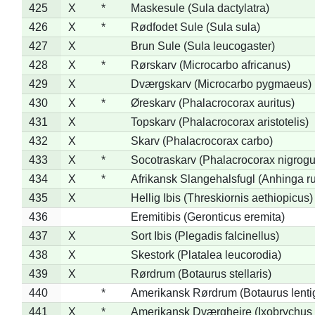
425
X
*
Maskesule (Sula dactylatra)
426
X
*
Rødfodet Sule (Sula sula)
427
X
Brun Sule (Sula leucogaster)
428
X
*
Rørskarv (Microcarbo africanus)
429
X
Dværgskarv (Microcarbo pygmaeus)
430
X
*
Øreskarv (Phalacrocorax auritus)
431
X
Topskarv (Phalacrocorax aristotelis)
432
X
Skarv (Phalacrocorax carbo)
433
X
*
Socotraskarv (Phalacrocorax nigrogul
434
X
*
Afrikansk Slangehalsfugl (Anhinga ru
435
X
Hellig Ibis (Threskiornis aethiopicus)
436
Eremitibis (Geronticus eremita)
437
X
Sort Ibis (Plegadis falcinellus)
438
X
Skestork (Platalea leucorodia)
439
X
Rørdrum (Botaurus stellaris)
440
*
Amerikansk Rørdrum (Botaurus lenti
441
X
*
Amerikansk Dværghejre (Ixobrychus e