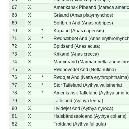
67
X
Amerikansk Pibeand (Mareca americ
68
X
Gråand (Anas platyrhynchos)
69
X
Sortbrun And (Anas rubripes)
70
X
*
Kapand (Anas capensis)
71
X
*
Rødnæbbet And (Anas erythrorhynch
72
X
Spidsand (Anas acuta)
73
X
Krikand (Anas crecca)
74
X
Marmorand (Marmaronetta angustirost
75
X
Rødhovedet And (Netta rufina)
76
X
*
Rødøjet And (Netta erythrophthalma)
77
X
*
Stor Taffeland (Aythya valisineria)
78
X
*
Amerikansk Taffeland (Aythya ameri
79
X
Taffeland (Aythya ferina)
80
X
Hvidøjet And (Aythya nyroca)
81
X
Halsbåndstroldand (Aythya collaris)
82
X
Troldand (Aythya fuligula)