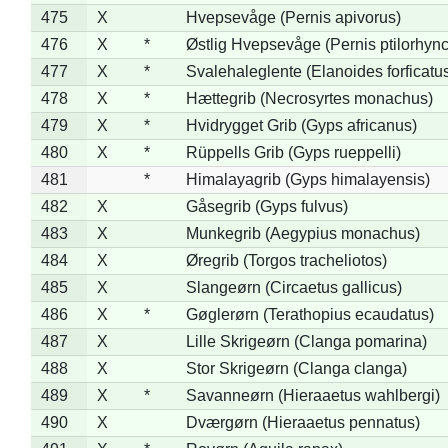
475
X
Hvepsevåge (Pernis apivorus)
476
X
*
Østlig Hvepsevåge (Pernis ptilorhyn
477
X
*
Svalehaleglente (Elanoides forficatu
478
X
*
Hættegrib (Necrosyrtes monachus)
479
X
*
Hvidrygget Grib (Gyps africanus)
480
X
*
Rüppells Grib (Gyps rueppelli)
481
*
Himalayagrib (Gyps himalayensis)
482
X
Gåsegrib (Gyps fulvus)
483
X
Munkegrib (Aegypius monachus)
484
X
Øregrib (Torgos tracheliotos)
485
X
Slangeørn (Circaetus gallicus)
486
X
*
Gøglerørn (Terathopius ecaudatus)
487
X
Lille Skrigeørn (Clanga pomarina)
488
X
Stor Skrigeørn (Clanga clanga)
489
X
*
Savanneørn (Hieraaetus wahlbergi)
490
X
Dværgørn (Hieraaetus pennatus)