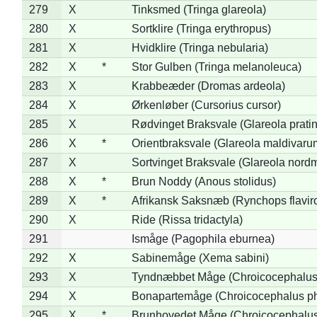
279
X
Tinksmed (Tringa glareola)
280
X
Sortklire (Tringa erythropus)
281
X
Hvidklire (Tringa nebularia)
282
X
*
Stor Gulben (Tringa melanoleuca)
283
X
Krabbeæder (Dromas ardeola)
284
X
Ørkenløber (Cursorius cursor)
285
X
Rødvinget Braksvale (Glareola pratin
286
X
*
Orientbraksvale (Glareola maldivaru
287
X
Sortvinget Braksvale (Glareola nord
288
X
*
Brun Noddy (Anous stolidus)
289
X
*
Afrikansk Saksnæb (Rynchops flaviro
290
X
Ride (Rissa tridactyla)
291
Ismåge (Pagophila eburnea)
292
X
Sabinemåge (Xema sabini)
293
X
Tyndnæbbet Måge (Chroicocephalus
294
X
Bonapartemåge (Chroicocephalus ph
295
X
*
Brunhovedet Måge (Chroicocephalu