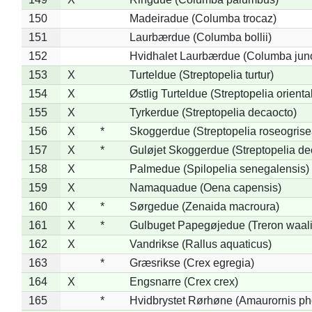
150
Madeiradue (Columba trocaz)
151
Laurbærdue (Columba bollii)
152
Hvidhalet Laurbærdue (Columba jun
153
X
Turteldue (Streptopelia turtur)
154
X
Østlig Turteldue (Streptopelia oriental
155
X
Tyrkerdue (Streptopelia decaocto)
156
X
*
Skoggerdue (Streptopelia roseogrise
157
X
*
Guløjet Skoggerdue (Streptopelia de
158
X
Palmedue (Spilopelia senegalensis)
159
X
Namaquadue (Oena capensis)
160
X
*
Sørgedue (Zenaida macroura)
161
X
*
Gulbuget Papegøjedue (Treron waali
162
X
Vandrikse (Rallus aquaticus)
163
*
Græsrikse (Crex egregia)
164
X
Engsnarre (Crex crex)
165
*
Hvidbrystet Rørhøne (Amaurornis ph