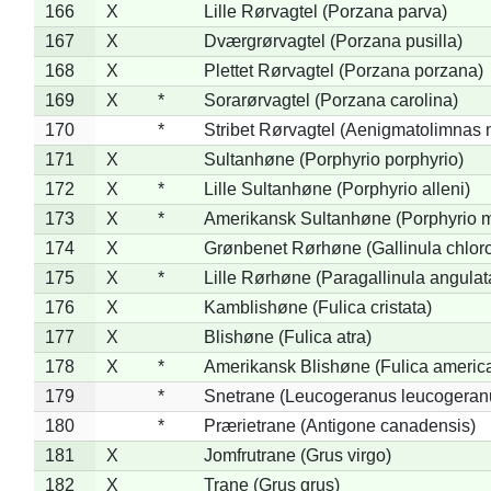
166
X
Lille Rørvagtel (Porzana parva)
167
X
Dværgrørvagtel (Porzana pusilla)
168
X
Plettet Rørvagtel (Porzana porzana)
169
X
*
Sorarørvagtel (Porzana carolina)
170
*
Stribet Rørvagtel (Aenigmatolimnas 
171
X
Sultanhøne (Porphyrio porphyrio)
172
X
*
Lille Sultanhøne (Porphyrio alleni)
173
X
*
Amerikansk Sultanhøne (Porphyrio m
174
X
Grønbenet Rørhøne (Gallinula chlor
175
X
*
Lille Rørhøne (Paragallinula angulat
176
X
Kamblishøne (Fulica cristata)
177
X
Blishøne (Fulica atra)
178
X
*
Amerikansk Blishøne (Fulica americ
179
*
Snetrane (Leucogeranus leucogeran
180
*
Prærietrane (Antigone canadensis)
181
X
Jomfrutrane (Grus virgo)
182
X
Trane (Grus grus)