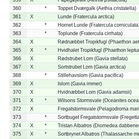
360
*
Toppet Dværgalk (Aethia cristatella)
361
X
Lunde (Fratercula arctica)
362
*
Hornet Lunde (Fratercula corniculata
363
*
Toplunde (Fratercula cirrhata)
364
X
Rødnæbbet Tropikfugl (Phaethon ae
365
X
*
Hvidhalet Tropikfugl (Phaethon leptu
366
X
Rødstrubet Lom (Gavia stellata)
367
X
Sortstrubet Lom (Gavia arctica)
368
*
Stillehavslom (Gavia pacifica)
369
X
Islom (Gavia immer)
370
X
Hvidnæbbet Lom (Gavia adamsii)
371
X
*
Wilsons Stormsvale (Oceanites ocea
372
X
Fregatstormsvale (Pelagodroma mar
373
*
Sortbuget Fregatstormsvale (Fregetta
374
X
*
Tristan Albatros (Diomedea dabbene
375
X
*
Sortbrynet Albatros (Thalassarche m