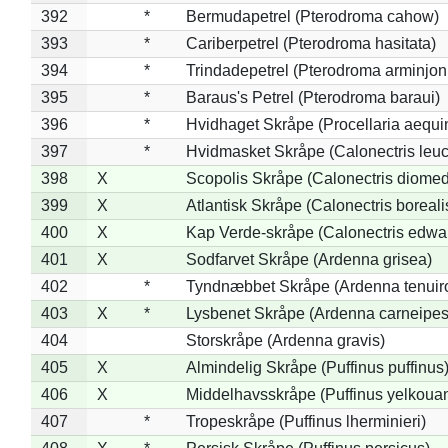
392
*
Bermudapetrel (Pterodroma cahow)
393
*
Cariberpetrel (Pterodroma hasitata)
394
*
Trindadepetrel (Pterodroma arminjon
395
*
Baraus's Petrel (Pterodroma baraui)
396
*
Hvidhaget Skråpe (Procellaria aequin
397
*
Hvidmasket Skråpe (Calonectris leu
398
X
Scopolis Skråpe (Calonectris diome
399
X
Atlantisk Skråpe (Calonectris boreali
400
X
Kap Verde-skråpe (Calonectris edwar
401
X
Sodfarvet Skråpe (Ardenna grisea)
402
*
Tyndnæbbet Skråpe (Ardenna tenuiro
403
X
*
Lysbenet Skråpe (Ardenna carneipes
404
Storskråpe (Ardenna gravis)
405
X
Almindelig Skråpe (Puffinus puffinus
406
X
Middelhavsskråpe (Puffinus yelkoua
407
*
Tropeskråpe (Puffinus lherminieri)