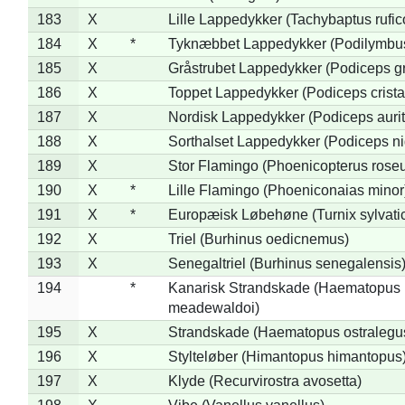
183
X
Lille Lappedykker (Tachybaptus rufico
184
X
*
Tyknæbbet Lappedykker (Podilymbu
185
X
Gråstrubet Lappedykker (Podiceps g
186
X
Toppet Lappedykker (Podiceps crista
187
X
Nordisk Lappedykker (Podiceps aurit
188
X
Sorthalset Lappedykker (Podiceps nig
189
X
Stor Flamingo (Phoenicopterus rose
190
X
*
Lille Flamingo (Phoeniconaias minor
191
X
*
Europæisk Løbehøne (Turnix sylvati
192
X
Triel (Burhinus oedicnemus)
193
X
Senegaltriel (Burhinus senegalensis
194
*
Kanarisk Strandskade (Haematopus
meadewaldoi)
195
X
Strandskade (Haematopus ostralegu
196
X
Stylteløber (Himantopus himantopus
197
X
Klyde (Recurvirostra avosetta)