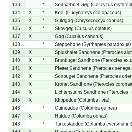
133
*
Sortnæbbet Gøg (Coccyzus erythrop
134
X
*
Koel (Eudynamys scolopaceus)
135
X
*
Guldgøg (Chrysococcyx caprius)
136
X
*
Skovgøg (Cuculus optatus)
137
X
Gøg (Cuculus canorus)
138
*
Steppehøne (Syrrhaptes paradoxus)
139
X
Spidshalet Sandhøne (Pterocles alch
140
X
*
Brunbuget Sandhøne (Pterocles exus
141
X
Plettet Sandhøne (Pterocles senegal
142
X
Sortbuget Sandhøne (Pterocles orient
143
X
Kronet Sandhøne (Pterocles coronat
144
X
Lichtensteins Sandhøne (Pterocles lic
145
X
Klippedue (Columba livia)
146
*
Guineadue (Columba guinea)
147
X
Huldue (Columba oenas)
148
*
Turkestandue (Columba eversmanni
149
X
Ringdue (Columba palumbus)