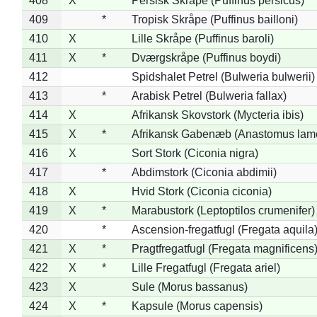
408
X
*
Persisk Skråpe (Puffinus persicus)
409
*
Tropisk Skråpe (Puffinus bailloni)
410
X
Lille Skråpe (Puffinus baroli)
411
X
*
Dværgskråpe (Puffinus boydi)
412
Spidshalet Petrel (Bulweria bulwerii)
413
*
Arabisk Petrel (Bulweria fallax)
414
X
Afrikansk Skovstork (Mycteria ibis)
415
X
*
Afrikansk Gabenæb (Anastomus lame
416
X
Sort Stork (Ciconia nigra)
417
*
Abdimstork (Ciconia abdimii)
418
X
Hvid Stork (Ciconia ciconia)
419
X
*
Marabustork (Leptoptilos crumenifer)
420
*
Ascension-fregatfugl (Fregata aquila
421
X
*
Pragtfregatfugl (Fregata magnificens
422
X
*
Lille Fregatfugl (Fregata ariel)
423
X
Sule (Morus bassanus)
424
X
*
Kapsule (Morus capensis)