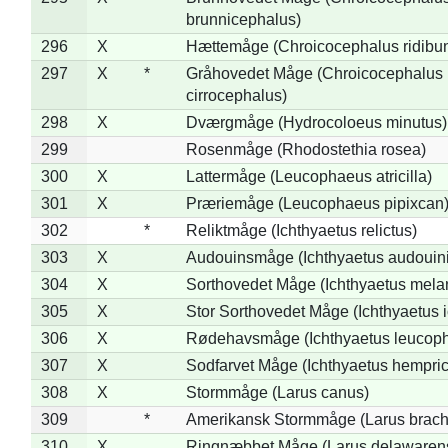
brunnicephalus)
296
X
Hættemåge (Chroicocephalus ridibu
297
X
*
Gråhovedet Måge (Chroicocephalus
cirrocephalus)
298
X
Dværgmåge (Hydrocoloeus minutus)
299
Rosenmåge (Rhodostethia rosea)
300
X
Lattermåge (Leucophaeus atricilla)
301
X
Præriemåge (Leucophaeus pipixcan
302
*
Reliktmåge (Ichthyaetus relictus)
303
X
Audouinsmåge (Ichthyaetus audouini
304
X
Sorthovedet Måge (Ichthyaetus mela
305
X
Stor Sorthovedet Måge (Ichthyaetus 
306
X
Rødehavsmåge (Ichthyaetus leucop
307
X
Sodfarvet Måge (Ichthyaetus hempric
308
X
Stormmåge (Larus canus)
309
*
Amerikansk Stormmåge (Larus brach
310
X
Ringnæbbet Måge (Larus delawarens