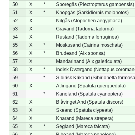
50
X
*
Sporegås (Plectropterus gambensis)
51
X
*
Knopgås (Sarkidiornis melanotos)
52
X
Nilgås (Alopochen aegyptiaca)
53
X
Gravand (Tadorna tadorna)
54
X
Rustand (Tadorna ferruginea)
55
X
*
Moskusand (Cairina moschata)
56
X
*
Brudeand (Aix sponsa)
57
X
Mandarinand (Aix galericulata)
58
X
*
Indisk Dværgand (Nettapus coroman
59
*
Sibirisk Krikand (Sibirionetta formosa
60
X
Atlingand (Spatula querquedula)
61
*
Kaneland (Spatula cyanoptera)
62
X
Blåvinget And (Spatula discors)
63
X
Skeand (Spatula clypeata)
64
X
Knarand (Mareca strepera)
65
X
*
Segland (Mareca falcata)
66
X
Pibeand (Mareca penelope)