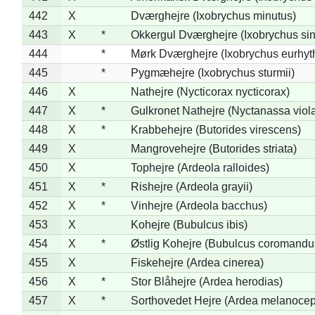
442
X
Dværghejre (Ixobrychus minutus)
443
X
*
Okkergul Dværghejre (Ixobrychus sin
444
*
Mørk Dværghejre (Ixobrychus eurhy
445
*
Pygmæhejre (Ixobrychus sturmii)
446
X
Nathejre (Nycticorax nycticorax)
447
X
*
Gulkronet Nathejre (Nyctanassa viol
448
X
*
Krabbehejre (Butorides virescens)
449
X
Mangrovehejre (Butorides striata)
450
X
Tophejre (Ardeola ralloides)
451
X
*
Rishejre (Ardeola grayii)
452
X
*
Vinhejre (Ardeola bacchus)
453
X
Kohejre (Bubulcus ibis)
454
X
*
Østlig Kohejre (Bubulcus coromandu
455
X
Fiskehejre (Ardea cinerea)
456
X
*
Stor Blåhejre (Ardea herodias)
457
X
*
Sorthovedet Hejre (Ardea melanocep