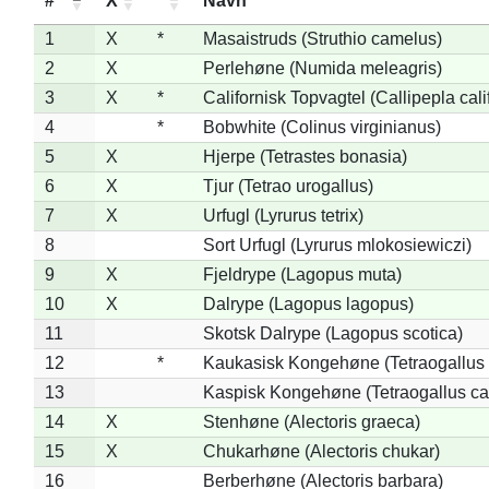
#
X
*
Navn
1
X
*
Masaistruds (Struthio camelus)
2
X
Perlehøne (Numida meleagris)
3
X
*
Californisk Topvagtel (Callipepla cali
4
*
Bobwhite (Colinus virginianus)
5
X
Hjerpe (Tetrastes bonasia)
6
X
Tjur (Tetrao urogallus)
7
X
Urfugl (Lyrurus tetrix)
8
Sort Urfugl (Lyrurus mlokosiewiczi)
9
X
Fjeldrype (Lagopus muta)
10
X
Dalrype (Lagopus lagopus)
11
Skotsk Dalrype (Lagopus scotica)
12
*
Kaukasisk Kongehøne (Tetraogallus 
13
Kaspisk Kongehøne (Tetraogallus ca
14
X
Stenhøne (Alectoris graeca)
15
X
Chukarhøne (Alectoris chukar)
16
Berberhøne (Alectoris barbara)