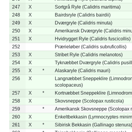
247
X
Sortgrå Ryle (Calidris maritima)
248
X
Bairdsryle (Calidris bairdii)
249
X
Dværgryle (Calidris minuta)
250
X
Amerikansk Dværgryle (Calidris minut
251
X
Hvidrygget Ryle (Calidris fuscicollis)
252
Prærieløber (Calidris subruficollis)
253
X
Stribet Ryle (Calidris melanotos)
254
X
Tyknæbbet Dværgryle (Calidris pusil
255
X
*
Alaskaryle (Calidris mauri)
256
X
Langnæbbet Sneppeklire (Limnodro
scolopaceus)
257
X
*
Kortnæbbet Sneppeklire (Limnodrom
258
X
Skovsneppe (Scolopax rusticola)
259
*
Amerikansk Skovsneppe (Scolopax m
260
X
Enkeltbekkasin (Lymnocryptes minim
261
X
*
Sibirisk Bekkasin (Gallinago stenura