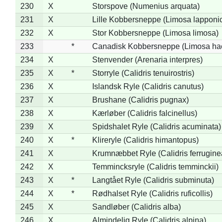
230
X
Storspove (Numenius arquata)
231
X
Lille Kobbersneppe (Limosa lapponi
232
X
Stor Kobbersneppe (Limosa limosa)
233
*
Canadisk Kobbersneppe (Limosa ha
234
X
Stenvender (Arenaria interpres)
235
X
*
Storryle (Calidris tenuirostris)
236
X
Islandsk Ryle (Calidris canutus)
237
X
Brushane (Calidris pugnax)
238
X
Kærløber (Calidris falcinellus)
239
X
Spidshalet Ryle (Calidris acuminata)
240
X
*
Klireryle (Calidris himantopus)
241
X
Krumnæbbet Ryle (Calidris ferrugine
242
X
Temmincksryle (Calidris temminckii)
243
X
*
Langtået Ryle (Calidris subminuta)
244
X
*
Rødhalset Ryle (Calidris ruficollis)
245
X
Sandløber (Calidris alba)
246
X
Almindelig Ryle (Calidris alpina)