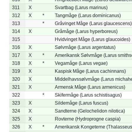
311
X
Svartbag (Larus marinus)
312
X
*
Tangmåge (Larus dominicanus)
313
*
Gråvinget Måge (Larus glaucescens)
314
X
Gråmåge (Larus hyperboreus)
315
Hvidvinget Måge (Larus glaucoides)
316
X
Sølvmåge (Larus argentatus)
317
X
*
Amerikansk Sølvmåge (Larus smiths
318
X
*
Vegamåge (Larus vegae)
319
X
Kaspisk Måge (Larus cachinnans)
320
X
Middelhavssølvmåge (Larus michahel
321
X
Armensk Måge (Larus armenicus)
322
*
Skifermåge (Larus schistisagus)
323
X
Sildemåge (Larus fuscus)
324
X
Sandterne (Gelochelidon nilotica)
325
X
Rovterne (Hydroprogne caspia)
326
X
*
Amerikansk Kongeterne (Thalasseu