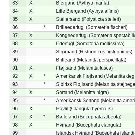
83
X
Bjergand (Aythya marila)
84
X
Lille Bjergand (Aythya affinis)
85
X
Stellersand (Polysticta stelleri)
86
*
Brilleederfugl (Somateria fischeri)
87
X
Kongeederfugl (Somateria spectabili
88
X
Ederfugl (Somateria mollissima)
89
Strømand (Histrionicus histrionicus)
90
Brilleand (Melanitta perspicillata)
91
X
Fløjlsand (Melanitta fusca)
92
X
*
Amerikansk Fløjlsand (Melanitta deg
93
*
Sibirisk Fløjlsand (Melanitta stejnege
94
X
Sortand (Melanitta nigra)
95
*
Amerikansk Sortand (Melanitta amer
96
X
Havlit (Clangula hyemalis)
97
X
*
Bøffeland (Bucephala albeola)
98
X
Hvinand (Bucephala clangula)
99
Islandsk Hvinand (Bucephala islandi