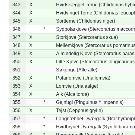
343
X
Hvidskægget Terne (Chlidonias hybr
344
X
Hvidvinget Terne (Chlidonias leucopt
345
X
Sortterne (Chlidonias niger)
346
*
Sydpolarkjove (Stercorarius maccorm
347
X
Storkjove (Stercorarius skua)
348
X
Mellemkjove (Stercorarius pomarinus
349
X
Almindelig Kjove (Stercorarius parasi
350
X
Lille Kjove (Stercorarius longicaudus
351
Søkonge (Alle alle)
352
X
Polarlomvie (Uria lomvia)
353
X
Lomvie (Uria aalge)
354
X
Alk (Alca torda)
355
*
Gejrfugl (Pinguinus † impennis)
356
X
Tejst (Cepphus grylle)
357
*
Langnæbbet Dværgalk (Brachyramph
358
*
Hvidbrynet Dværgalk (Synthliboramp
359
X
*
Papegøjealk (Aethia psittacula)