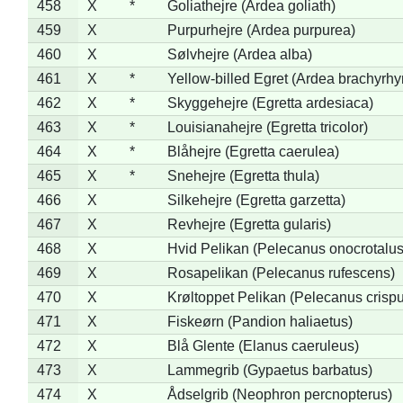
458
X
*
Goliathejre (Ardea goliath)
459
X
Purpurhejre (Ardea purpurea)
460
X
Sølvhejre (Ardea alba)
461
X
*
Yellow-billed Egret (Ardea brachyrh
462
X
*
Skyggehejre (Egretta ardesiaca)
463
X
*
Louisianahejre (Egretta tricolor)
464
X
*
Blåhejre (Egretta caerulea)
465
X
*
Snehejre (Egretta thula)
466
X
Silkehejre (Egretta garzetta)
467
X
Revhejre (Egretta gularis)
468
X
Hvid Pelikan (Pelecanus onocrotalus
469
X
Rosapelikan (Pelecanus rufescens)
470
X
Krøltoppet Pelikan (Pelecanus crisp
471
X
Fiskeørn (Pandion haliaetus)
472
X
Blå Glente (Elanus caeruleus)
473
X
Lammegrib (Gypaetus barbatus)
474
X
Ådselgrib (Neophron percnopterus)