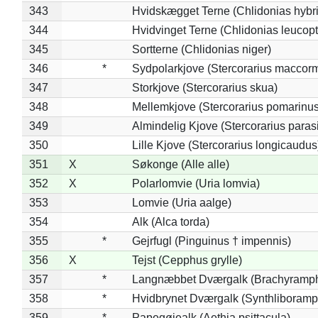
343
Hvidskægget Terne (Chlidonias hybr
344
Hvidvinget Terne (Chlidonias leucopt
345
Sortterne (Chlidonias niger)
346
*
Sydpolarkjove (Stercorarius maccorm
347
Storkjove (Stercorarius skua)
348
Mellemkjove (Stercorarius pomarinus
349
Almindelig Kjove (Stercorarius parasi
350
Lille Kjove (Stercorarius longicaudus
351
X
Søkonge (Alle alle)
352
X
Polarlomvie (Uria lomvia)
353
Lomvie (Uria aalge)
354
Alk (Alca torda)
355
*
Gejrfugl (Pinguinus † impennis)
356
X
Tejst (Cepphus grylle)
357
*
Langnæbbet Dværgalk (Brachyramph
358
*
Hvidbrynet Dværgalk (Synthliboramp
359
*
Papegøjealk (Aethia psittacula)