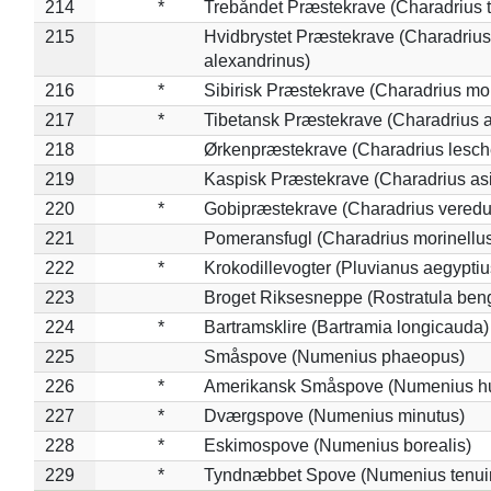
214
*
Trebåndet Præstekrave (Charadrius tr
215
Hvidbrystet Præstekrave (Charadrius
alexandrinus)
216
*
Sibirisk Præstekrave (Charadrius mo
217
*
Tibetansk Præstekrave (Charadrius at
218
Ørkenpræstekrave (Charadrius lesche
219
Kaspisk Præstekrave (Charadrius asi
220
*
Gobipræstekrave (Charadrius veredu
221
Pomeransfugl (Charadrius morinellu
222
*
Krokodillevogter (Pluvianus aegyptiu
223
Broget Riksesneppe (Rostratula ben
224
*
Bartramsklire (Bartramia longicauda)
225
Småspove (Numenius phaeopus)
226
*
Amerikansk Småspove (Numenius h
227
*
Dværgspove (Numenius minutus)
228
*
Eskimospove (Numenius borealis)
229
*
Tyndnæbbet Spove (Numenius tenuiro