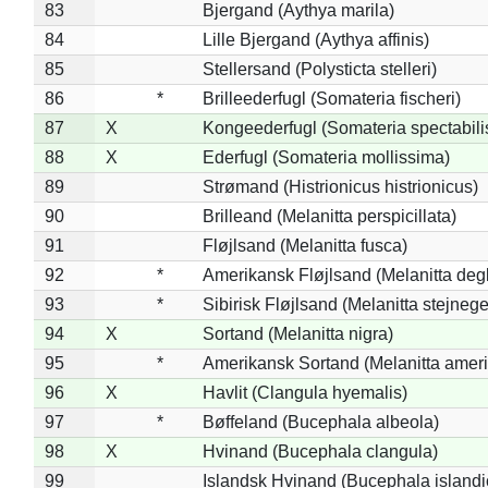
83
Bjergand (Aythya marila)
84
Lille Bjergand (Aythya affinis)
85
Stellersand (Polysticta stelleri)
86
*
Brilleederfugl (Somateria fischeri)
87
X
Kongeederfugl (Somateria spectabili
88
X
Ederfugl (Somateria mollissima)
89
Strømand (Histrionicus histrionicus)
90
Brilleand (Melanitta perspicillata)
91
Fløjlsand (Melanitta fusca)
92
*
Amerikansk Fløjlsand (Melanitta deg
93
*
Sibirisk Fløjlsand (Melanitta stejnege
94
X
Sortand (Melanitta nigra)
95
*
Amerikansk Sortand (Melanitta amer
96
X
Havlit (Clangula hyemalis)
97
*
Bøffeland (Bucephala albeola)
98
X
Hvinand (Bucephala clangula)
99
Islandsk Hvinand (Bucephala islandi