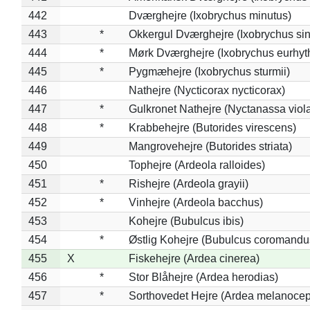
442
Dværghejre (Ixobrychus minutus)
443
*
Okkergul Dværghejre (Ixobrychus sin
444
*
Mørk Dværghejre (Ixobrychus eurhy
445
*
Pygmæhejre (Ixobrychus sturmii)
446
Nathejre (Nycticorax nycticorax)
447
*
Gulkronet Nathejre (Nyctanassa viol
448
*
Krabbehejre (Butorides virescens)
449
Mangrovehejre (Butorides striata)
450
Tophejre (Ardeola ralloides)
451
*
Rishejre (Ardeola grayii)
452
*
Vinhejre (Ardeola bacchus)
453
Kohejre (Bubulcus ibis)
454
*
Østlig Kohejre (Bubulcus coromandu
455
X
Fiskehejre (Ardea cinerea)
456
*
Stor Blåhejre (Ardea herodias)
457
*
Sorthovedet Hejre (Ardea melanocep