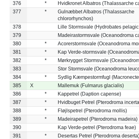
376
*
Hvidkronet Albatros (Thalassarche c
377
*
Gulnæbbet Albatros (Thalassarche
chlororhynchos)
378
Lille Stormsvale (Hydrobates pelagic
379
Madeirastormsvale (Oceanodroma ca
380
*
Acorerstormsvale (Oceanodroma mon
381
*
Kap Verde-stormsvale (Oceanodroma
382
*
Mørkrygget Stormsvale (Oceanodrom
383
Stor Stormsvale (Oceanodroma leuc
384
*
Sydlig Kæmpestormfugl (Macronecte
385
X
Mallemuk (Fulmarus glacialis)
386
*
Kappetrel (Daption capense)
387
*
Hvidbuget Petrel (Pterodroma incerta
388
*
Fløjlspetrel (Pterodroma mollis)
389
*
Madeirapetrel (Pterodroma madeira)
390
Kap Verde-petrel (Pterodroma feae)
391
*
Desertas Petrel (Pterodroma deserta