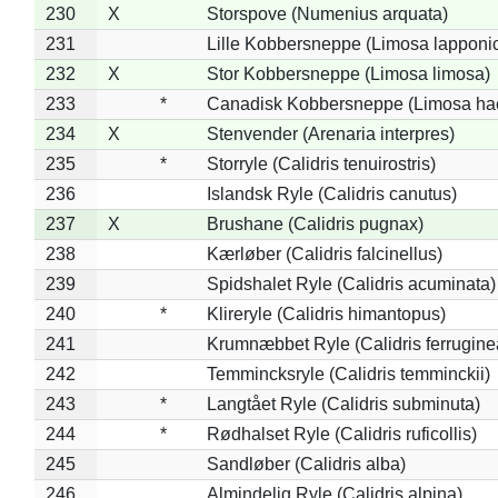
230
X
Storspove (Numenius arquata)
231
Lille Kobbersneppe (Limosa lapponi
232
X
Stor Kobbersneppe (Limosa limosa)
233
*
Canadisk Kobbersneppe (Limosa ha
234
X
Stenvender (Arenaria interpres)
235
*
Storryle (Calidris tenuirostris)
236
Islandsk Ryle (Calidris canutus)
237
X
Brushane (Calidris pugnax)
238
Kærløber (Calidris falcinellus)
239
Spidshalet Ryle (Calidris acuminata)
240
*
Klireryle (Calidris himantopus)
241
Krumnæbbet Ryle (Calidris ferrugine
242
Temmincksryle (Calidris temminckii)
243
*
Langtået Ryle (Calidris subminuta)
244
*
Rødhalset Ryle (Calidris ruficollis)
245
Sandløber (Calidris alba)
246
Almindelig Ryle (Calidris alpina)