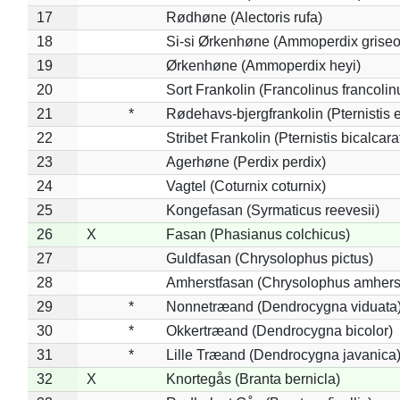
17
Rødhøne (Alectoris rufa)
18
Si-si Ørkenhøne (Ammoperdix griseo
19
Ørkenhøne (Ammoperdix heyi)
20
Sort Frankolin (Francolinus francolin
21
*
Rødehavs-bjergfrankolin (Pternistis e
22
Stribet Frankolin (Pternistis bicalcara
23
Agerhøne (Perdix perdix)
24
Vagtel (Coturnix coturnix)
25
Kongefasan (Syrmaticus reevesii)
26
X
Fasan (Phasianus colchicus)
27
Guldfasan (Chrysolophus pictus)
28
Amherstfasan (Chrysolophus amhers
29
*
Nonnetræand (Dendrocygna viduata
30
*
Okkertræand (Dendrocygna bicolor)
31
*
Lille Træand (Dendrocygna javanica
32
X
Knortegås (Branta bernicla)