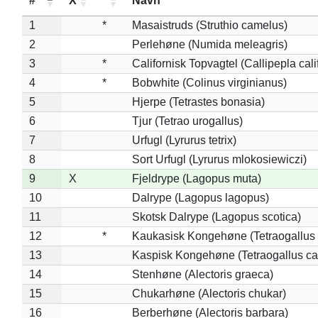
#
X
*
Navn
1
*
Masaistruds (Struthio camelus)
2
Perlehøne (Numida meleagris)
3
*
Californisk Topvagtel (Callipepla cali
4
*
Bobwhite (Colinus virginianus)
5
Hjerpe (Tetrastes bonasia)
6
Tjur (Tetrao urogallus)
7
Urfugl (Lyrurus tetrix)
8
Sort Urfugl (Lyrurus mlokosiewiczi)
9
X
Fjeldrype (Lagopus muta)
10
Dalrype (Lagopus lagopus)
11
Skotsk Dalrype (Lagopus scotica)
12
*
Kaukasisk Kongehøne (Tetraogallus 
13
Kaspisk Kongehøne (Tetraogallus ca
14
Stenhøne (Alectoris graeca)
15
Chukarhøne (Alectoris chukar)
16
Berberhøne (Alectoris barbara)