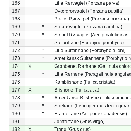
166
Lille Rørvagtel (Porzana parva)
167
Dværgrørvagtel (Porzana pusilla)
168
Plettet Rørvagtel (Porzana porzana)
169
*
Sorarørvagtel (Porzana carolina)
170
*
Stribet Rørvagtel (Aenigmatolimnas 
171
Sultanhøne (Porphyrio porphyrio)
172
*
Lille Sultanhøne (Porphyrio alleni)
173
*
Amerikansk Sultanhøne (Porphyrio m
174
X
Grønbenet Rørhøne (Gallinula chlor
175
*
Lille Rørhøne (Paragallinula angulat
176
Kamblishøne (Fulica cristata)
177
X
Blishøne (Fulica atra)
178
*
Amerikansk Blishøne (Fulica americ
179
*
Snetrane (Leucogeranus leucogeran
180
*
Prærietrane (Antigone canadensis)
181
Jomfrutrane (Grus virgo)
182
X
Trane (Grus grus)