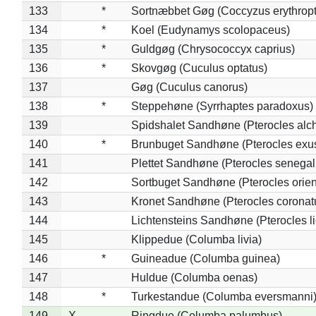
133
*
Sortnæbbet Gøg (Coccyzus erythrop
134
*
Koel (Eudynamys scolopaceus)
135
*
Guldgøg (Chrysococcyx caprius)
136
*
Skovgøg (Cuculus optatus)
137
Gøg (Cuculus canorus)
138
*
Steppehøne (Syrrhaptes paradoxus)
139
Spidshalet Sandhøne (Pterocles alch
140
*
Brunbuget Sandhøne (Pterocles exus
141
Plettet Sandhøne (Pterocles senegal
142
Sortbuget Sandhøne (Pterocles orient
143
Kronet Sandhøne (Pterocles coronat
144
Lichtensteins Sandhøne (Pterocles lic
145
Klippedue (Columba livia)
146
*
Guineadue (Columba guinea)
147
Huldue (Columba oenas)
148
*
Turkestandue (Columba eversmanni
149
X
Ringdue (Columba palumbus)