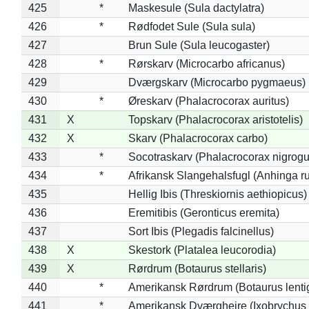
425
*
Maskesule (Sula dactylatra)
426
*
Rødfodet Sule (Sula sula)
427
Brun Sule (Sula leucogaster)
428
*
Rørskarv (Microcarbo africanus)
429
Dværgskarv (Microcarbo pygmaeus)
430
*
Øreskarv (Phalacrocorax auritus)
431
X
Topskarv (Phalacrocorax aristotelis)
432
X
Skarv (Phalacrocorax carbo)
433
*
Socotraskarv (Phalacrocorax nigrogul
434
*
Afrikansk Slangehalsfugl (Anhinga ru
435
Hellig Ibis (Threskiornis aethiopicus)
436
Eremitibis (Geronticus eremita)
437
Sort Ibis (Plegadis falcinellus)
438
X
Skestork (Platalea leucorodia)
439
X
Rørdrum (Botaurus stellaris)
440
*
Amerikansk Rørdrum (Botaurus lenti
441
*
Amerikansk Dværghejre (Ixobrychus e