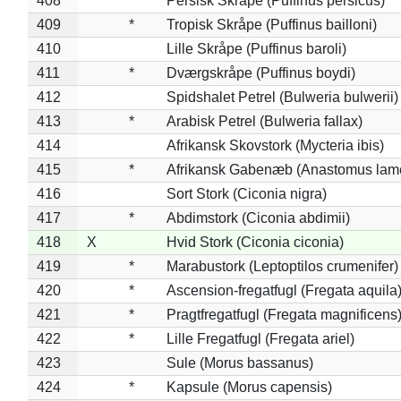
408
*
Persisk Skråpe (Puffinus persicus)
409
*
Tropisk Skråpe (Puffinus bailloni)
410
Lille Skråpe (Puffinus baroli)
411
*
Dværgskråpe (Puffinus boydi)
412
Spidshalet Petrel (Bulweria bulwerii)
413
*
Arabisk Petrel (Bulweria fallax)
414
Afrikansk Skovstork (Mycteria ibis)
415
*
Afrikansk Gabenæb (Anastomus lame
416
Sort Stork (Ciconia nigra)
417
*
Abdimstork (Ciconia abdimii)
418
X
Hvid Stork (Ciconia ciconia)
419
*
Marabustork (Leptoptilos crumenifer)
420
*
Ascension-fregatfugl (Fregata aquila
421
*
Pragtfregatfugl (Fregata magnificens
422
*
Lille Fregatfugl (Fregata ariel)
423
Sule (Morus bassanus)
424
*
Kapsule (Morus capensis)