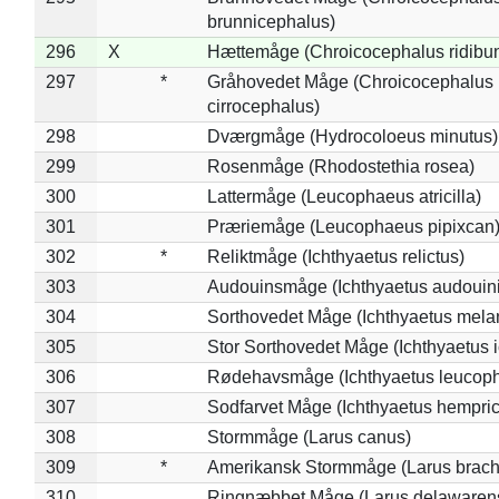
brunnicephalus)
296
X
Hættemåge (Chroicocephalus ridibu
297
*
Gråhovedet Måge (Chroicocephalus
cirrocephalus)
298
Dværgmåge (Hydrocoloeus minutus)
299
Rosenmåge (Rhodostethia rosea)
300
Lattermåge (Leucophaeus atricilla)
301
Præriemåge (Leucophaeus pipixcan
302
*
Reliktmåge (Ichthyaetus relictus)
303
Audouinsmåge (Ichthyaetus audouini
304
Sorthovedet Måge (Ichthyaetus mela
305
Stor Sorthovedet Måge (Ichthyaetus 
306
Rødehavsmåge (Ichthyaetus leucop
307
Sodfarvet Måge (Ichthyaetus hempric
308
Stormmåge (Larus canus)
309
*
Amerikansk Stormmåge (Larus brach
310
Ringnæbbet Måge (Larus delawarens