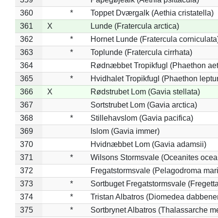
360
*
Toppet Dværgalk (Aethia cristatella)
361
X
Lunde (Fratercula arctica)
362
*
Hornet Lunde (Fratercula corniculata
363
*
Toplunde (Fratercula cirrhata)
364
Rødnæbbet Tropikfugl (Phaethon ae
365
*
Hvidhalet Tropikfugl (Phaethon leptu
366
X
Rødstrubet Lom (Gavia stellata)
367
Sortstrubet Lom (Gavia arctica)
368
*
Stillehavslom (Gavia pacifica)
369
Islom (Gavia immer)
370
Hvidnæbbet Lom (Gavia adamsii)
371
*
Wilsons Stormsvale (Oceanites ocea
372
Fregatstormsvale (Pelagodroma mar
373
*
Sortbuget Fregatstormsvale (Fregetta
374
*
Tristan Albatros (Diomedea dabbene
375
*
Sortbrynet Albatros (Thalassarche m