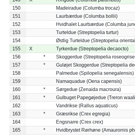
150
Madeiradue (Columba trocaz)
151
Laurbærdue (Columba bollii)
152
Hvidhalet Laurbærdue (Columba jun
153
Turteldue (Streptopelia turtur)
154
Østlig Turteldue (Streptopelia oriental
155
X
Tyrkerdue (Streptopelia decaocto)
156
*
Skoggerdue (Streptopelia roseogrise
157
*
Guløjet Skoggerdue (Streptopelia de
158
Palmedue (Spilopelia senegalensis)
159
Namaquadue (Oena capensis)
160
*
Sørgedue (Zenaida macroura)
161
*
Gulbuget Papegøjedue (Treron waali
162
Vandrikse (Rallus aquaticus)
163
*
Græsrikse (Crex egregia)
164
Engsnarre (Crex crex)
165
*
Hvidbrystet Rørhøne (Amaurornis ph