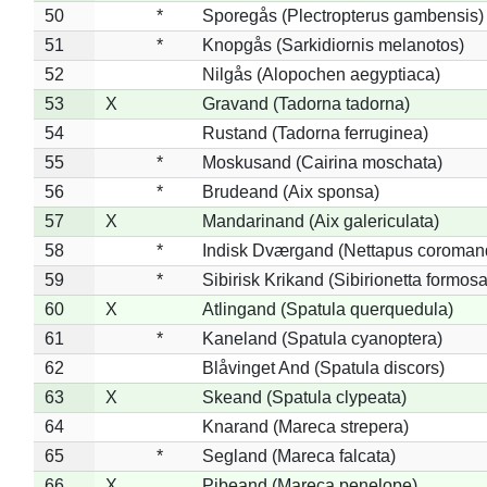
50
*
Sporegås (Plectropterus gambensis)
51
*
Knopgås (Sarkidiornis melanotos)
52
Nilgås (Alopochen aegyptiaca)
53
X
Gravand (Tadorna tadorna)
54
Rustand (Tadorna ferruginea)
55
*
Moskusand (Cairina moschata)
56
*
Brudeand (Aix sponsa)
57
X
Mandarinand (Aix galericulata)
58
*
Indisk Dværgand (Nettapus coroman
59
*
Sibirisk Krikand (Sibirionetta formosa
60
X
Atlingand (Spatula querquedula)
61
*
Kaneland (Spatula cyanoptera)
62
Blåvinget And (Spatula discors)
63
X
Skeand (Spatula clypeata)
64
Knarand (Mareca strepera)
65
*
Segland (Mareca falcata)
66
X
Pibeand (Mareca penelope)