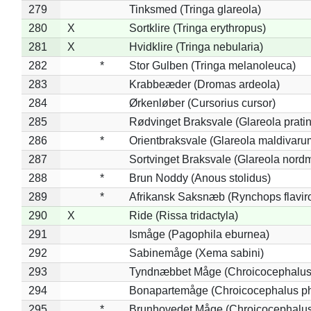
279
Tinksmed (Tringa glareola)
280
X
Sortklire (Tringa erythropus)
281
X
Hvidklire (Tringa nebularia)
282
*
Stor Gulben (Tringa melanoleuca)
283
Krabbeæder (Dromas ardeola)
284
Ørkenløber (Cursorius cursor)
285
Rødvinget Braksvale (Glareola pratin
286
*
Orientbraksvale (Glareola maldivaru
287
Sortvinget Braksvale (Glareola nord
288
*
Brun Noddy (Anous stolidus)
289
*
Afrikansk Saksnæb (Rynchops flaviro
290
X
Ride (Rissa tridactyla)
291
Ismåge (Pagophila eburnea)
292
Sabinemåge (Xema sabini)
293
Tyndnæbbet Måge (Chroicocephalus
294
Bonapartemåge (Chroicocephalus ph
295
*
Brunhovedet Måge (Chroicocephalu