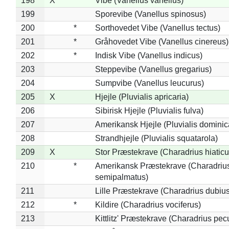
198
X
Vibe (Vanellus vanellus)
199
Sporevibe (Vanellus spinosus)
200
*
Sorthovedet Vibe (Vanellus tectus)
201
*
Gråhovedet Vibe (Vanellus cinereus)
202
*
Indisk Vibe (Vanellus indicus)
203
Steppevibe (Vanellus gregarius)
204
Sumpvibe (Vanellus leucurus)
205
X
Hjejle (Pluvialis apricaria)
206
Sibirisk Hjejle (Pluvialis fulva)
207
Amerikansk Hjejle (Pluvialis dominic
208
Strandhjejle (Pluvialis squatarola)
209
X
Stor Præstekrave (Charadrius hiaticu
210
*
Amerikansk Præstekrave (Charadriu
semipalmatus)
211
Lille Præstekrave (Charadrius dubius
212
*
Kildire (Charadrius vociferus)
213
Kittlitz' Præstekrave (Charadrius pec