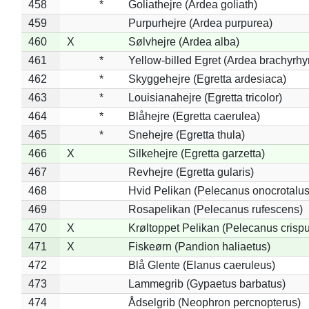
458
*
Goliathejre (Ardea goliath)
459
Purpurhejre (Ardea purpurea)
460
X
Sølvhejre (Ardea alba)
461
*
Yellow-billed Egret (Ardea brachyrh
462
*
Skyggehejre (Egretta ardesiaca)
463
*
Louisianahejre (Egretta tricolor)
464
*
Blåhejre (Egretta caerulea)
465
*
Snehejre (Egretta thula)
466
X
Silkehejre (Egretta garzetta)
467
Revhejre (Egretta gularis)
468
Hvid Pelikan (Pelecanus onocrotalus
469
Rosapelikan (Pelecanus rufescens)
470
X
Krøltoppet Pelikan (Pelecanus crisp
471
X
Fiskeørn (Pandion haliaetus)
472
Blå Glente (Elanus caeruleus)
473
Lammegrib (Gypaetus barbatus)
474
Ådselgrib (Neophron percnopterus)