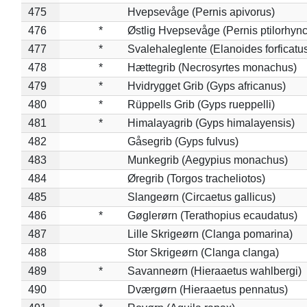
475
Hvepsevåge (Pernis apivorus)
476
*
Østlig Hvepsevåge (Pernis ptilorhyn
477
*
Svalehaleglente (Elanoides forficatu
478
*
Hættegrib (Necrosyrtes monachus)
479
*
Hvidrygget Grib (Gyps africanus)
480
*
Rüppells Grib (Gyps rueppelli)
481
*
Himalayagrib (Gyps himalayensis)
482
Gåsegrib (Gyps fulvus)
483
Munkegrib (Aegypius monachus)
484
Øregrib (Torgos tracheliotos)
485
Slangeørn (Circaetus gallicus)
486
*
Gøglerørn (Terathopius ecaudatus)
487
Lille Skrigeørn (Clanga pomarina)
488
Stor Skrigeørn (Clanga clanga)
489
*
Savanneørn (Hieraaetus wahlbergi)
490
Dværgørn (Hieraaetus pennatus)