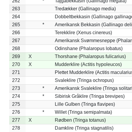
262
*
Tajgabekkasin (Gallinago megala)
263
Tredækker (Gallinago media)
264
Dobbeltbekkasin (Gallinago gallinag
265
*
Amerikansk Bekkasin (Gallinago deli
266
Terekklire (Xenus cinereus)
267
Amerikansk Svømmesneppe (Phalarop
268
Odinshane (Phalaropus lobatus)
269
X
Thorshane (Phalaropus fulicarius)
270
X
Mudderklire (Actitis hypoleucos)
271
Plettet Mudderklire (Actitis maculariu
272
Svaleklire (Tringa ochropus)
273
*
Amerikansk Svaleklire (Tringa solitar
274
*
Sibirisk Gråklire (Tringa brevipes)
275
Lille Gulben (Tringa flavipes)
276
*
Willet (Tringa semipalmata)
277
X
Rødben (Tringa totanus)
278
Damklire (Tringa stagnatilis)