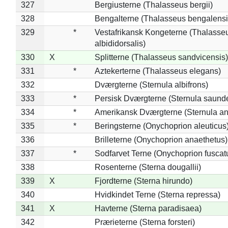
327
Bergiusterne (Thalasseus bergii)
328
Bengalterne (Thalasseus bengalensi
329
*
Vestafrikansk Kongeterne (Thalasse
albididorsalis)
330
X
Splitterne (Thalasseus sandvicensis)
331
*
Aztekerterne (Thalasseus elegans)
332
Dværgterne (Sternula albifrons)
333
*
Persisk Dværgterne (Sternula saunde
334
*
Amerikansk Dværgterne (Sternula ant
335
*
Beringsterne (Onychoprion aleuticus
336
Brilleterne (Onychoprion anaethetus)
337
*
Sodfarvet Terne (Onychoprion fuscat
338
Rosenterne (Sterna dougallii)
339
X
Fjordterne (Sterna hirundo)
340
Hvidkindet Terne (Sterna repressa)
341
X
Havterne (Sterna paradisaea)
342
Prærieterne (Sterna forsteri)