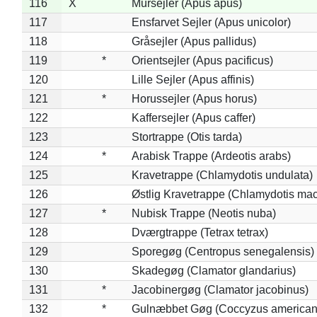
116
X
Mursejler (Apus apus)
117
Ensfarvet Sejler (Apus unicolor)
118
Gråsejler (Apus pallidus)
119
*
Orientsejler (Apus pacificus)
120
Lille Sejler (Apus affinis)
121
*
Horussejler (Apus horus)
122
Kaffersejler (Apus caffer)
123
Stortrappe (Otis tarda)
124
*
Arabisk Trappe (Ardeotis arabs)
125
Kravetrappe (Chlamydotis undulata)
126
Østlig Kravetrappe (Chlamydotis mac
127
*
Nubisk Trappe (Neotis nuba)
128
Dværgtrappe (Tetrax tetrax)
129
Sporegøg (Centropus senegalensis)
130
Skadegøg (Clamator glandarius)
131
*
Jacobinergøg (Clamator jacobinus)
132
*
Gulnæbbet Gøg (Coccyzus american