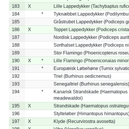
183
X
Lille Lappedykker (Tachybaptus rufico
184
*
Tyknæbbet Lappedykker (Podilymbu
185
Gråstrubet Lappedykker (Podiceps g
186
X
Toppet Lappedykker (Podiceps crista
187
Nordisk Lappedykker (Podiceps aurit
188
Sorthalset Lappedykker (Podiceps nig
189
Stor Flamingo (Phoenicopterus rose
190
X
*
Lille Flamingo (Phoeniconaias minor
191
*
Europæisk Løbehøne (Turnix sylvati
192
Triel (Burhinus oedicnemus)
193
Senegaltriel (Burhinus senegalensis
194
*
Kanarisk Strandskade (Haematopus
meadewaldoi)
195
X
Strandskade (Haematopus ostralegu
196
Stylteløber (Himantopus himantopus
197
X
Klyde (Recurvirostra avosetta)