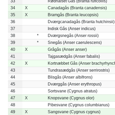
33
Rødhalset Gås (Branta ruficollis)
34
X
Canadagås (Branta canadensis)
35
X
Bramgås (Branta leucopsis)
36
Dværgcanadagås (Branta hutchinsii)
37
Indisk Gås (Anser indicus)
38
*
Dværgsnegås (Anser rossii)
39
*
Snegås (Anser caerulescens)
40
X
Grågås (Anser anser)
41
Tajgasædgås (Anser fabalis)
42
X
Kortnæbbet Gås (Anser brachyrhync
43
Tundrasædgås (Anser serrirostris)
44
Blisgås (Anser albifrons)
45
Dværggås (Anser erythropus)
46
Sortsvane (Cygnus atratus)
47
X
Knopsvane (Cygnus olor)
48
Pibesvane (Cygnus columbianus)
49
X
Sangsvane (Cygnus cygnus)