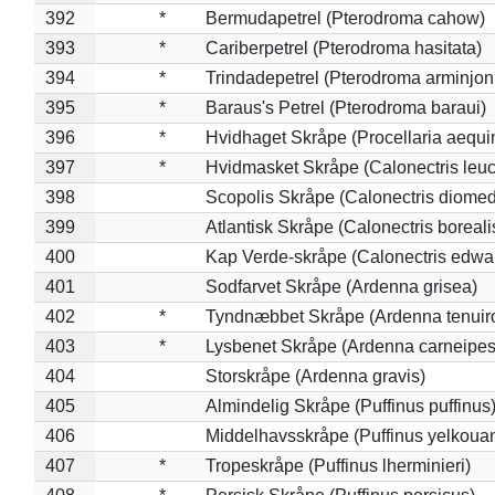
392
*
Bermudapetrel (Pterodroma cahow)
393
*
Cariberpetrel (Pterodroma hasitata)
394
*
Trindadepetrel (Pterodroma arminjon
395
*
Baraus's Petrel (Pterodroma baraui)
396
*
Hvidhaget Skråpe (Procellaria aequin
397
*
Hvidmasket Skråpe (Calonectris leu
398
Scopolis Skråpe (Calonectris diome
399
Atlantisk Skråpe (Calonectris boreali
400
Kap Verde-skråpe (Calonectris edwar
401
Sodfarvet Skråpe (Ardenna grisea)
402
*
Tyndnæbbet Skråpe (Ardenna tenuiro
403
*
Lysbenet Skråpe (Ardenna carneipes
404
Storskråpe (Ardenna gravis)
405
Almindelig Skråpe (Puffinus puffinus
406
Middelhavsskråpe (Puffinus yelkoua
407
*
Tropeskråpe (Puffinus lherminieri)