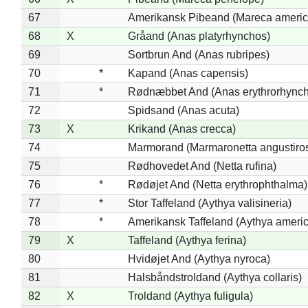
67
Amerikansk Pibeand (Mareca americ
68
X
Gråand (Anas platyrhynchos)
69
Sortbrun And (Anas rubripes)
70
*
Kapand (Anas capensis)
71
*
Rødnæbbet And (Anas erythrorhynch
72
Spidsand (Anas acuta)
73
X
Krikand (Anas crecca)
74
Marmorand (Marmaronetta angustirost
75
Rødhovedet And (Netta rufina)
76
*
Rødøjet And (Netta erythrophthalma)
77
*
Stor Taffeland (Aythya valisineria)
78
*
Amerikansk Taffeland (Aythya ameri
79
X
Taffeland (Aythya ferina)
80
Hvidøjet And (Aythya nyroca)
81
Halsbåndstroldand (Aythya collaris)
82
X
Troldand (Aythya fuligula)