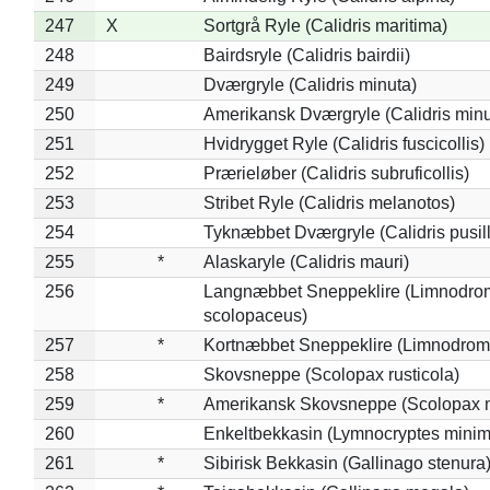
247
X
Sortgrå Ryle (Calidris maritima)
248
Bairdsryle (Calidris bairdii)
249
Dværgryle (Calidris minuta)
250
Amerikansk Dværgryle (Calidris minut
251
Hvidrygget Ryle (Calidris fuscicollis)
252
Prærieløber (Calidris subruficollis)
253
Stribet Ryle (Calidris melanotos)
254
Tyknæbbet Dværgryle (Calidris pusil
255
*
Alaskaryle (Calidris mauri)
256
Langnæbbet Sneppeklire (Limnodro
scolopaceus)
257
*
Kortnæbbet Sneppeklire (Limnodrom
258
Skovsneppe (Scolopax rusticola)
259
*
Amerikansk Skovsneppe (Scolopax m
260
Enkeltbekkasin (Lymnocryptes minim
261
*
Sibirisk Bekkasin (Gallinago stenura