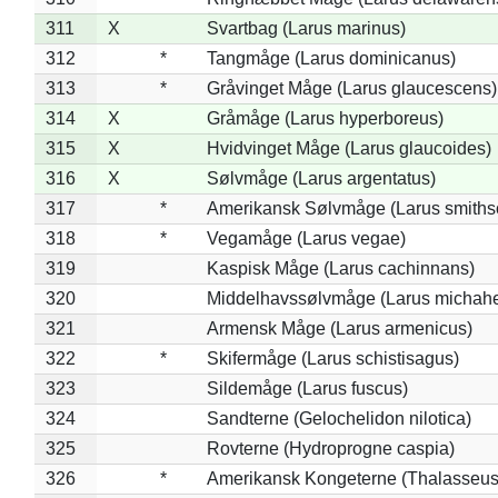
311
X
Svartbag (Larus marinus)
312
*
Tangmåge (Larus dominicanus)
313
*
Gråvinget Måge (Larus glaucescens)
314
X
Gråmåge (Larus hyperboreus)
315
X
Hvidvinget Måge (Larus glaucoides)
316
X
Sølvmåge (Larus argentatus)
317
*
Amerikansk Sølvmåge (Larus smiths
318
*
Vegamåge (Larus vegae)
319
Kaspisk Måge (Larus cachinnans)
320
Middelhavssølvmåge (Larus michahel
321
Armensk Måge (Larus armenicus)
322
*
Skifermåge (Larus schistisagus)
323
Sildemåge (Larus fuscus)
324
Sandterne (Gelochelidon nilotica)
325
Rovterne (Hydroprogne caspia)
326
*
Amerikansk Kongeterne (Thalasseu