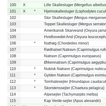
100
X
Lille Skallesluger (Mergellus albellus
101
X
*
Hjelmskallesluger (Lophodytes cucul
102
Stor Skallesluger (Mergus merganser
103
Toppet Skallesluger (Mergus serrator
104
Amerikansk Skarveand (Oxyura jama
105
Hvidhovedet And (Oxyura leucoceph
106
*
Nathøg (Chordeiles minor)
107
Rødhalset Natravn (Caprimulgus rufic
108
Natravn (Caprimulgus europaeus)
109
Ørkennatravn (Caprimulgus aegyptiu
110
*
Nubisk Natravn (Caprimulgus nubicu
111
*
Gylden Natravn (Caprimulgus eximiu
112
*
Tornhalesejler (Hirundapus caudacut
113
*
Skorstenssejler (Chaetura pelagica)
114
Alpesejler (Tachymarptis melba)
115
Kap Verde-sejler (Apus alexandri)