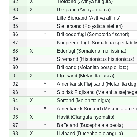
82
X
Troldand (Aythya fuligula)
83
X
Bjergand (Aythya marila)
84
Lille Bjergand (Aythya affinis)
85
Stellersand (Polysticta stelleri)
86
*
Brilleederfugl (Somateria fischeri)
87
Kongeederfugl (Somateria spectabili
88
X
Ederfugl (Somateria mollissima)
89
Strømand (Histrionicus histrionicus)
90
Brilleand (Melanitta perspicillata)
91
X
Fløjlsand (Melanitta fusca)
92
*
Amerikansk Fløjlsand (Melanitta deg
93
*
Sibirisk Fløjlsand (Melanitta stejnege
94
X
Sortand (Melanitta nigra)
95
*
Amerikansk Sortand (Melanitta amer
96
X
Havlit (Clangula hyemalis)
97
*
Bøffeland (Bucephala albeola)
98
X
Hvinand (Bucephala clangula)