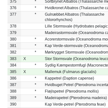
375
*
Sortbrynet Albatros (Thalassarche m
376
*
Hvidkronet Albatros (Thalassarche c
377
*
Gulnæbbet Albatros (Thalassarche
chlororhynchos)
378
Lille Stormsvale (Hydrobates pelagic
379
Madeirastormsvale (Oceanodroma ca
380
*
Acorerstormsvale (Oceanodroma mon
381
*
Kap Verde-stormsvale (Oceanodroma
382
*
Mørkrygget Stormsvale (Oceanodrom
383
X
Stor Stormsvale (Oceanodroma leuc
384
*
Sydlig Kæmpestormfugl (Macronecte
385
X
Mallemuk (Fulmarus glacialis)
386
*
Kappetrel (Daption capense)
387
*
Hvidbuget Petrel (Pterodroma incerta
388
*
Fløjlspetrel (Pterodroma mollis)
389
*
Madeirapetrel (Pterodroma madeira)
390
Kap Verde-petrel (Pterodroma feae)