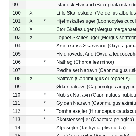
99
Islandsk Hvinand (Bucephala islandi
100
X
Lille Skallesluger (Mergellus albellus
101
X
*
Hjelmskallesluger (Lophodytes cucul
102
X
Stor Skallesluger (Mergus merganser
103
X
Toppet Skallesluger (Mergus serrator
104
Amerikansk Skarveand (Oxyura jama
105
Hvidhovedet And (Oxyura leucoceph
106
*
Nathøg (Chordeiles minor)
107
Rødhalset Natravn (Caprimulgus rufic
108
X
Natravn (Caprimulgus europaeus)
109
Ørkennatravn (Caprimulgus aegyptiu
110
*
Nubisk Natravn (Caprimulgus nubicu
111
*
Gylden Natravn (Caprimulgus eximiu
112
*
Tornhalesejler (Hirundapus caudacut
113
*
Skorstenssejler (Chaetura pelagica)
114
Alpesejler (Tachymarptis melba)
115
Kap Verde-sejler (Apus alexandri)