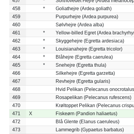
457
*
Sorthovedet Hejre (Ardea melanocep
458
*
Goliathejre (Ardea goliath)
459
Purpurhejre (Ardea purpurea)
460
Sølvhejre (Ardea alba)
461
*
Yellow-billed Egret (Ardea brachyrh
462
*
Skyggehejre (Egretta ardesiaca)
463
*
Louisianahejre (Egretta tricolor)
464
*
Blåhejre (Egretta caerulea)
465
*
Snehejre (Egretta thula)
466
Silkehejre (Egretta garzetta)
467
Revhejre (Egretta gularis)
468
Hvid Pelikan (Pelecanus onocrotalus
469
Rosapelikan (Pelecanus rufescens)
470
Krøltoppet Pelikan (Pelecanus crisp
471
X
Fiskeørn (Pandion haliaetus)
472
Blå Glente (Elanus caeruleus)
473
Lammegrib (Gypaetus barbatus)