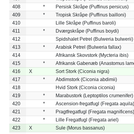
408
*
Persisk Skråpe (Puffinus persicus)
409
*
Tropisk Skråpe (Puffinus bailloni)
410
Lille Skråpe (Puffinus baroli)
411
*
Dværgskråpe (Puffinus boydi)
412
Spidshalet Petrel (Bulweria bulwerii)
413
*
Arabisk Petrel (Bulweria fallax)
414
Afrikansk Skovstork (Mycteria ibis)
415
*
Afrikansk Gabenæb (Anastomus lame
416
X
Sort Stork (Ciconia nigra)
417
*
Abdimstork (Ciconia abdimii)
418
Hvid Stork (Ciconia ciconia)
419
*
Marabustork (Leptoptilos crumenifer)
420
*
Ascension-fregatfugl (Fregata aquila
421
*
Pragtfregatfugl (Fregata magnificens
422
*
Lille Fregatfugl (Fregata ariel)
423
X
Sule (Morus bassanus)