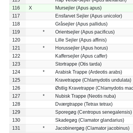
116
X
Mursejler (Apus apus)
117
Ensfarvet Sejler (Apus unicolor)
118
Gråsejler (Apus pallidus)
119
*
Orientsejler (Apus pacificus)
120
Lille Sejler (Apus affinis)
121
*
Horussejler (Apus horus)
122
Kaffersejler (Apus caffer)
123
Stortrappe (Otis tarda)
124
*
Arabisk Trappe (Ardeotis arabs)
125
Kravetrappe (Chlamydotis undulata)
126
Østlig Kravetrappe (Chlamydotis mac
127
*
Nubisk Trappe (Neotis nuba)
128
Dværgtrappe (Tetrax tetrax)
129
Sporegøg (Centropus senegalensis)
130
Skadegøg (Clamator glandarius)
131
*
Jacobinergøg (Clamator jacobinus)