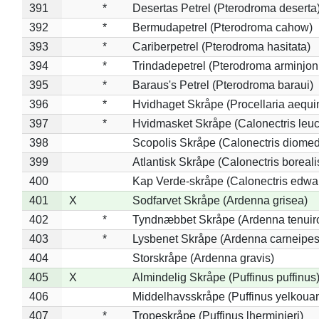
391
*
Desertas Petrel (Pterodroma deserta
392
*
Bermudapetrel (Pterodroma cahow)
393
*
Cariberpetrel (Pterodroma hasitata)
394
*
Trindadepetrel (Pterodroma arminjon
395
*
Baraus's Petrel (Pterodroma baraui)
396
*
Hvidhaget Skråpe (Procellaria aequin
397
*
Hvidmasket Skråpe (Calonectris leu
398
Scopolis Skråpe (Calonectris diome
399
Atlantisk Skråpe (Calonectris boreali
400
Kap Verde-skråpe (Calonectris edwar
401
X
Sodfarvet Skråpe (Ardenna grisea)
402
*
Tyndnæbbet Skråpe (Ardenna tenuiro
403
*
Lysbenet Skråpe (Ardenna carneipes
404
Storskråpe (Ardenna gravis)
405
X
Almindelig Skråpe (Puffinus puffinus
406
Middelhavsskråpe (Puffinus yelkoua
407
*
Tropeskråpe (Puffinus lherminieri)