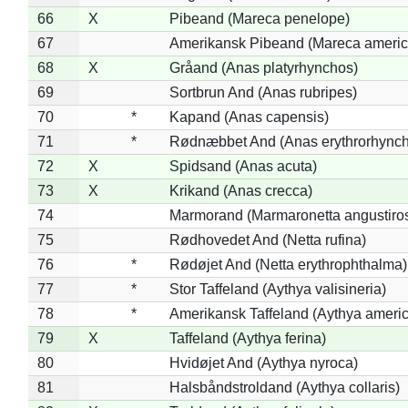
66
X
Pibeand (Mareca penelope)
67
Amerikansk Pibeand (Mareca americ
68
X
Gråand (Anas platyrhynchos)
69
Sortbrun And (Anas rubripes)
70
*
Kapand (Anas capensis)
71
*
Rødnæbbet And (Anas erythrorhynch
72
X
Spidsand (Anas acuta)
73
X
Krikand (Anas crecca)
74
Marmorand (Marmaronetta angustirost
75
Rødhovedet And (Netta rufina)
76
*
Rødøjet And (Netta erythrophthalma)
77
*
Stor Taffeland (Aythya valisineria)
78
*
Amerikansk Taffeland (Aythya ameri
79
X
Taffeland (Aythya ferina)
80
Hvidøjet And (Aythya nyroca)
81
Halsbåndstroldand (Aythya collaris)