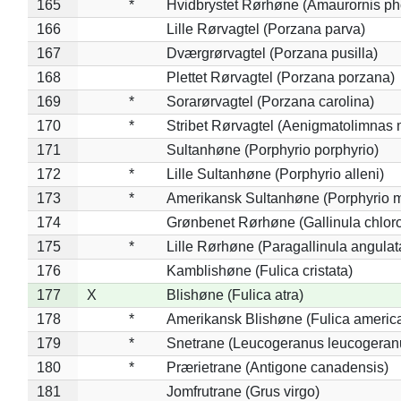
165
*
Hvidbrystet Rørhøne (Amaurornis ph
166
Lille Rørvagtel (Porzana parva)
167
Dværgrørvagtel (Porzana pusilla)
168
Plettet Rørvagtel (Porzana porzana)
169
*
Sorarørvagtel (Porzana carolina)
170
*
Stribet Rørvagtel (Aenigmatolimnas 
171
Sultanhøne (Porphyrio porphyrio)
172
*
Lille Sultanhøne (Porphyrio alleni)
173
*
Amerikansk Sultanhøne (Porphyrio m
174
Grønbenet Rørhøne (Gallinula chlor
175
*
Lille Rørhøne (Paragallinula angulat
176
Kamblishøne (Fulica cristata)
177
X
Blishøne (Fulica atra)
178
*
Amerikansk Blishøne (Fulica americ
179
*
Snetrane (Leucogeranus leucogeran
180
*
Prærietrane (Antigone canadensis)
181
Jomfrutrane (Grus virgo)