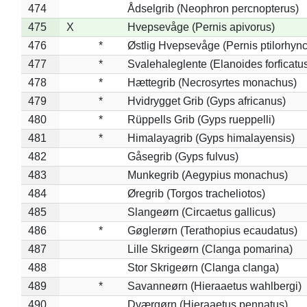
474
Ådselgrib (Neophron percnopterus)
475
X
Hvepsevåge (Pernis apivorus)
476
*
Østlig Hvepsevåge (Pernis ptilorhyn
477
*
Svalehaleglente (Elanoides forficatu
478
*
Hættegrib (Necrosyrtes monachus)
479
*
Hvidrygget Grib (Gyps africanus)
480
*
Rüppells Grib (Gyps rueppelli)
481
*
Himalayagrib (Gyps himalayensis)
482
Gåsegrib (Gyps fulvus)
483
Munkegrib (Aegypius monachus)
484
Øregrib (Torgos tracheliotos)
485
Slangeørn (Circaetus gallicus)
486
*
Gøglerørn (Terathopius ecaudatus)
487
Lille Skrigeørn (Clanga pomarina)
488
Stor Skrigeørn (Clanga clanga)
489
*
Savanneørn (Hieraaetus wahlbergi)
490
Dværgørn (Hieraaetus pennatus)