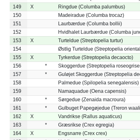
149
X
Ringdue (Columba palumbus)
150
Madeiradue (Columba trocaz)
151
Laurbærdue (Columba bollii)
152
Hvidhalet Laurbærdue (Columba jun
153
X
Turteldue (Streptopelia turtur)
154
Østlig Turteldue (Streptopelia oriental
155
X
Tyrkerdue (Streptopelia decaocto)
156
*
Skoggerdue (Streptopelia roseogrise
157
*
Guløjet Skoggerdue (Streptopelia de
158
Palmedue (Spilopelia senegalensis)
159
Namaquadue (Oena capensis)
160
*
Sørgedue (Zenaida macroura)
161
*
Gulbuget Papegøjedue (Treron waali
162
X
Vandrikse (Rallus aquaticus)
163
*
Græsrikse (Crex egregia)
164
X
Engsnarre (Crex crex)