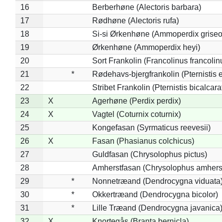
16
Berberhøne (Alectoris barbara)
17
Rødhøne (Alectoris rufa)
18
Si-si Ørkenhøne (Ammoperdix griseo
19
Ørkenhøne (Ammoperdix heyi)
20
Sort Frankolin (Francolinus francolin
21
*
Rødehavs-bjergfrankolin (Pternistis e
22
Stribet Frankolin (Pternistis bicalcara
23
X
Agerhøne (Perdix perdix)
24
X
Vagtel (Coturnix coturnix)
25
Kongefasan (Syrmaticus reevesii)
26
X
Fasan (Phasianus colchicus)
27
Guldfasan (Chrysolophus pictus)
28
Amherstfasan (Chrysolophus amhers
29
*
Nonnetræand (Dendrocygna viduata
30
*
Okkertræand (Dendrocygna bicolor)
31
*
Lille Træand (Dendrocygna javanica
32
X
Knortegås (Branta bernicla)