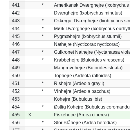
441
*
Amerikansk Dværghejre (Ixobrychus e
442
Dværghejre (Ixobrychus minutus)
443
*
Okkergul Dværghejre (Ixobrychus sin
444
*
Mørk Dværghejre (Ixobrychus eurhy
445
*
Pygmæhejre (Ixobrychus sturmii)
446
Nathejre (Nycticorax nycticorax)
447
*
Gulkronet Nathejre (Nyctanassa viol
448
*
Krabbehejre (Butorides virescens)
449
Mangrovehejre (Butorides striata)
450
Tophejre (Ardeola ralloides)
451
*
Rishejre (Ardeola grayii)
452
*
Vinhejre (Ardeola bacchus)
453
Kohejre (Bubulcus ibis)
454
*
Østlig Kohejre (Bubulcus coromandu
455
X
Fiskehejre (Ardea cinerea)
456
*
Stor Blåhejre (Ardea herodias)