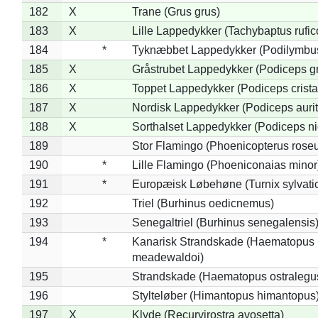
182
X
Trane (Grus grus)
183
X
Lille Lappedykker (Tachybaptus rufico
184
*
Tyknæbbet Lappedykker (Podilymbu
185
X
Gråstrubet Lappedykker (Podiceps g
186
X
Toppet Lappedykker (Podiceps crista
187
X
Nordisk Lappedykker (Podiceps aurit
188
X
Sorthalset Lappedykker (Podiceps nig
189
Stor Flamingo (Phoenicopterus rose
190
*
Lille Flamingo (Phoeniconaias minor
191
*
Europæisk Løbehøne (Turnix sylvati
192
Triel (Burhinus oedicnemus)
193
Senegaltriel (Burhinus senegalensis
194
*
Kanarisk Strandskade (Haematopus
meadewaldoi)
195
Strandskade (Haematopus ostralegu
196
Stylteløber (Himantopus himantopus
197
X
Klyde (Recurvirostra avosetta)