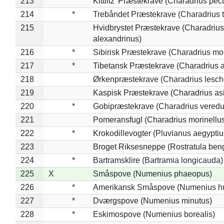
213
Kittlitz' Præstekrave (Charadrius pec
214
*
Trebåndet Præstekrave (Charadrius tr
215
Hvidbrystet Præstekrave (Charadrius
alexandrinus)
216
*
Sibirisk Præstekrave (Charadrius mo
217
*
Tibetansk Præstekrave (Charadrius at
218
Ørkenpræstekrave (Charadrius lesche
219
Kaspisk Præstekrave (Charadrius asi
220
*
Gobipræstekrave (Charadrius veredu
221
Pomeransfugl (Charadrius morinellu
222
*
Krokodillevogter (Pluvianus aegyptiu
223
Broget Riksesneppe (Rostratula ben
224
*
Bartramsklire (Bartramia longicauda)
225
X
Småspove (Numenius phaeopus)
226
*
Amerikansk Småspove (Numenius h
227
*
Dværgspove (Numenius minutus)
228
*
Eskimospove (Numenius borealis)