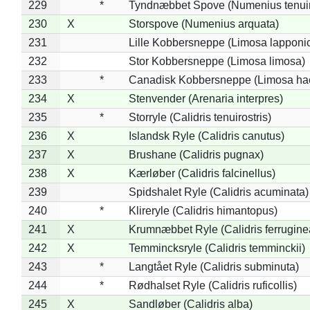
229
*
Tyndnæbbet Spove (Numenius tenuiro
230
X
Storspove (Numenius arquata)
231
Lille Kobbersneppe (Limosa lapponi
232
Stor Kobbersneppe (Limosa limosa)
233
*
Canadisk Kobbersneppe (Limosa ha
234
X
Stenvender (Arenaria interpres)
235
*
Storryle (Calidris tenuirostris)
236
X
Islandsk Ryle (Calidris canutus)
237
X
Brushane (Calidris pugnax)
238
X
Kærløber (Calidris falcinellus)
239
Spidshalet Ryle (Calidris acuminata)
240
*
Klireryle (Calidris himantopus)
241
X
Krumnæbbet Ryle (Calidris ferrugine
242
X
Temmincksryle (Calidris temminckii)
243
*
Langtået Ryle (Calidris subminuta)
244
*
Rødhalset Ryle (Calidris ruficollis)
245
X
Sandløber (Calidris alba)