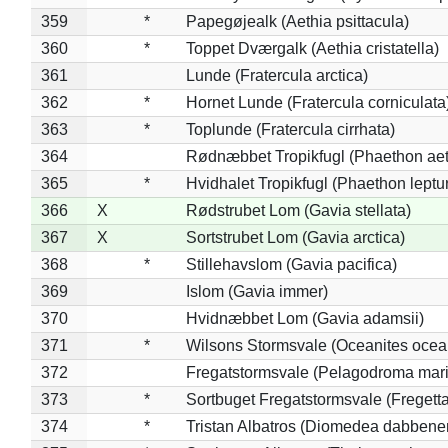
359
*
Papegøjealk (Aethia psittacula)
360
*
Toppet Dværgalk (Aethia cristatella)
361
Lunde (Fratercula arctica)
362
*
Hornet Lunde (Fratercula corniculata
363
*
Toplunde (Fratercula cirrhata)
364
Rødnæbbet Tropikfugl (Phaethon ae
365
*
Hvidhalet Tropikfugl (Phaethon leptu
366
X
Rødstrubet Lom (Gavia stellata)
367
X
Sortstrubet Lom (Gavia arctica)
368
*
Stillehavslom (Gavia pacifica)
369
Islom (Gavia immer)
370
Hvidnæbbet Lom (Gavia adamsii)
371
*
Wilsons Stormsvale (Oceanites ocea
372
Fregatstormsvale (Pelagodroma mar
373
*
Sortbuget Fregatstormsvale (Fregetta
374
*
Tristan Albatros (Diomedea dabbene