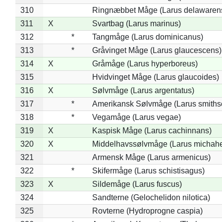
310
Ringnæbbet Måge (Larus delawarens
311
X
Svartbag (Larus marinus)
312
*
Tangmåge (Larus dominicanus)
313
*
Gråvinget Måge (Larus glaucescens)
314
X
Gråmåge (Larus hyperboreus)
315
Hvidvinget Måge (Larus glaucoides)
316
X
Sølvmåge (Larus argentatus)
317
*
Amerikansk Sølvmåge (Larus smiths
318
*
Vegamåge (Larus vegae)
319
X
Kaspisk Måge (Larus cachinnans)
320
X
Middelhavssølvmåge (Larus michahel
321
Armensk Måge (Larus armenicus)
322
*
Skifermåge (Larus schistisagus)
323
X
Sildemåge (Larus fuscus)
324
Sandterne (Gelochelidon nilotica)
325
Rovterne (Hydroprogne caspia)