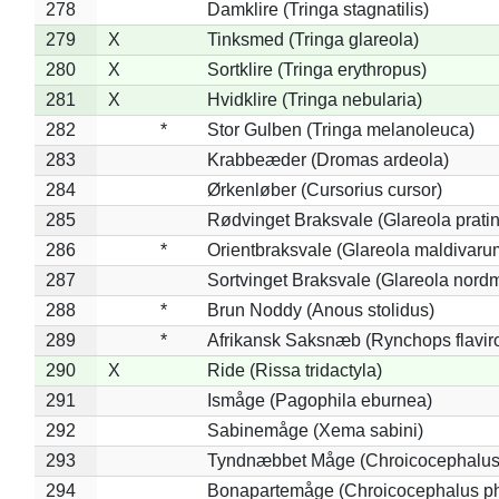
278
Damklire (Tringa stagnatilis)
279
X
Tinksmed (Tringa glareola)
280
X
Sortklire (Tringa erythropus)
281
X
Hvidklire (Tringa nebularia)
282
*
Stor Gulben (Tringa melanoleuca)
283
Krabbeæder (Dromas ardeola)
284
Ørkenløber (Cursorius cursor)
285
Rødvinget Braksvale (Glareola pratin
286
*
Orientbraksvale (Glareola maldivaru
287
Sortvinget Braksvale (Glareola nord
288
*
Brun Noddy (Anous stolidus)
289
*
Afrikansk Saksnæb (Rynchops flaviro
290
X
Ride (Rissa tridactyla)
291
Ismåge (Pagophila eburnea)
292
Sabinemåge (Xema sabini)
293
Tyndnæbbet Måge (Chroicocephalus
294
Bonapartemåge (Chroicocephalus ph