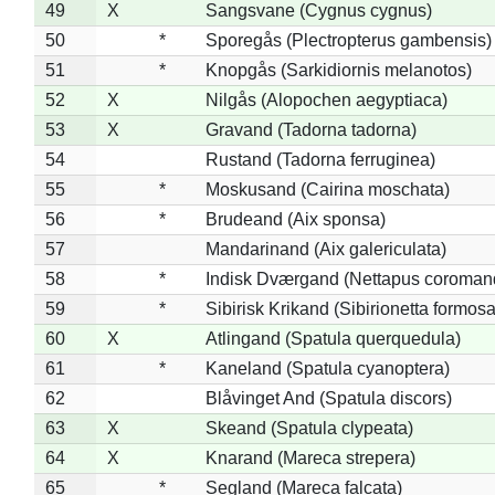
49
X
Sangsvane (Cygnus cygnus)
50
*
Sporegås (Plectropterus gambensis)
51
*
Knopgås (Sarkidiornis melanotos)
52
X
Nilgås (Alopochen aegyptiaca)
53
X
Gravand (Tadorna tadorna)
54
Rustand (Tadorna ferruginea)
55
*
Moskusand (Cairina moschata)
56
*
Brudeand (Aix sponsa)
57
Mandarinand (Aix galericulata)
58
*
Indisk Dværgand (Nettapus coroman
59
*
Sibirisk Krikand (Sibirionetta formosa
60
X
Atlingand (Spatula querquedula)
61
*
Kaneland (Spatula cyanoptera)
62
Blåvinget And (Spatula discors)
63
X
Skeand (Spatula clypeata)
64
X
Knarand (Mareca strepera)
65
*
Segland (Mareca falcata)