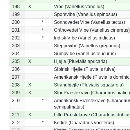
198
X
Vibe (Vanellus vanellus)
199
Sporevibe (Vanellus spinosus)
200
*
Sorthovedet Vibe (Vanellus tectus)
201
*
Gråhovedet Vibe (Vanellus cinereus)
202
*
Indisk Vibe (Vanellus indicus)
203
Steppevibe (Vanellus gregarius)
204
Sumpvibe (Vanellus leucurus)
205
X
Hjejle (Pluvialis apricaria)
206
Sibirisk Hjejle (Pluvialis fulva)
207
Amerikansk Hjejle (Pluvialis dominic
208
X
Strandhjejle (Pluvialis squatarola)
209
X
Stor Præstekrave (Charadrius hiaticu
210
*
Amerikansk Præstekrave (Charadriu
semipalmatus)
211
X
Lille Præstekrave (Charadrius dubius
212
*
Kildire (Charadrius vociferus)