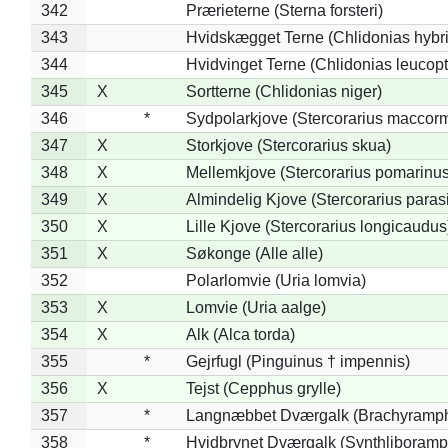
342
Prærieterne (Sterna forsteri)
343
Hvidskægget Terne (Chlidonias hybr
344
Hvidvinget Terne (Chlidonias leucopt
345
X
Sortterne (Chlidonias niger)
346
*
Sydpolarkjove (Stercorarius maccorm
347
X
Storkjove (Stercorarius skua)
348
X
Mellemkjove (Stercorarius pomarinus
349
X
Almindelig Kjove (Stercorarius parasi
350
X
Lille Kjove (Stercorarius longicaudus
351
X
Søkonge (Alle alle)
352
Polarlomvie (Uria lomvia)
353
X
Lomvie (Uria aalge)
354
X
Alk (Alca torda)
355
*
Gejrfugl (Pinguinus † impennis)
356
X
Tejst (Cepphus grylle)
357
*
Langnæbbet Dværgalk (Brachyramph
358
*
Hvidbrynet Dværgalk (Synthliboramp