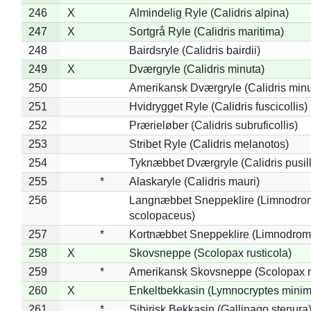
246
X
Almindelig Ryle (Calidris alpina)
247
X
Sortgrå Ryle (Calidris maritima)
248
Bairdsryle (Calidris bairdii)
249
X
Dværgryle (Calidris minuta)
250
Amerikansk Dværgryle (Calidris minut
251
Hvidrygget Ryle (Calidris fuscicollis)
252
Prærieløber (Calidris subruficollis)
253
Stribet Ryle (Calidris melanotos)
254
Tyknæbbet Dværgryle (Calidris pusil
255
*
Alaskaryle (Calidris mauri)
256
Langnæbbet Sneppeklire (Limnodro
scolopaceus)
257
*
Kortnæbbet Sneppeklire (Limnodrom
258
X
Skovsneppe (Scolopax rusticola)
259
*
Amerikansk Skovsneppe (Scolopax m
260
X
Enkeltbekkasin (Lymnocryptes minim
261
*
Sibirisk Bekkasin (Gallinago stenura