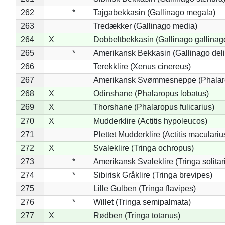
262
*
Tajgabekkasin (Gallinago megala)
263
Tredækker (Gallinago media)
264
X
Dobbeltbekkasin (Gallinago gallinag
265
*
Amerikansk Bekkasin (Gallinago deli
266
Terekklire (Xenus cinereus)
267
Amerikansk Svømmesneppe (Phalarop
268
X
Odinshane (Phalaropus lobatus)
269
X
Thorshane (Phalaropus fulicarius)
270
X
Mudderklire (Actitis hypoleucos)
271
Plettet Mudderklire (Actitis maculariu
272
X
Svaleklire (Tringa ochropus)
273
*
Amerikansk Svaleklire (Tringa solitar
274
*
Sibirisk Gråklire (Tringa brevipes)
275
Lille Gulben (Tringa flavipes)
276
*
Willet (Tringa semipalmata)
277
X
Rødben (Tringa totanus)