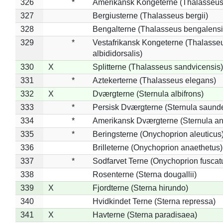
326
*
Amerikansk Kongeterne (Thalasseu
327
Bergiusterne (Thalasseus bergii)
328
Bengalterne (Thalasseus bengalensi
329
*
Vestafrikansk Kongeterne (Thalasse
albididorsalis)
330
X
Splitterne (Thalasseus sandvicensis)
331
*
Aztekerterne (Thalasseus elegans)
332
X
Dværgterne (Sternula albifrons)
333
*
Persisk Dværgterne (Sternula saunde
334
*
Amerikansk Dværgterne (Sternula ant
335
*
Beringsterne (Onychoprion aleuticus
336
Brilleterne (Onychoprion anaethetus)
337
*
Sodfarvet Terne (Onychoprion fuscat
338
Rosenterne (Sterna dougallii)
339
X
Fjordterne (Sterna hirundo)
340
Hvidkindet Terne (Sterna repressa)
341
X
Havterne (Sterna paradisaea)