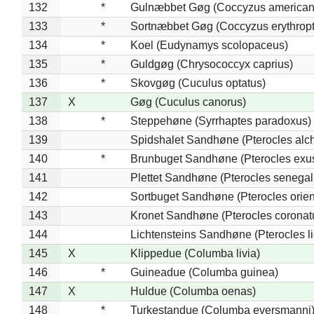
132
*
Gulnæbbet Gøg (Coccyzus american
133
*
Sortnæbbet Gøg (Coccyzus erythrop
134
*
Koel (Eudynamys scolopaceus)
135
*
Guldgøg (Chrysococcyx caprius)
136
*
Skovgøg (Cuculus optatus)
137
X
Gøg (Cuculus canorus)
138
*
Steppehøne (Syrrhaptes paradoxus)
139
Spidshalet Sandhøne (Pterocles alch
140
*
Brunbuget Sandhøne (Pterocles exus
141
Plettet Sandhøne (Pterocles senegal
142
Sortbuget Sandhøne (Pterocles orient
143
Kronet Sandhøne (Pterocles coronat
144
Lichtensteins Sandhøne (Pterocles lic
145
X
Klippedue (Columba livia)
146
*
Guineadue (Columba guinea)
147
X
Huldue (Columba oenas)
148
*
Turkestandue (Columba eversmanni