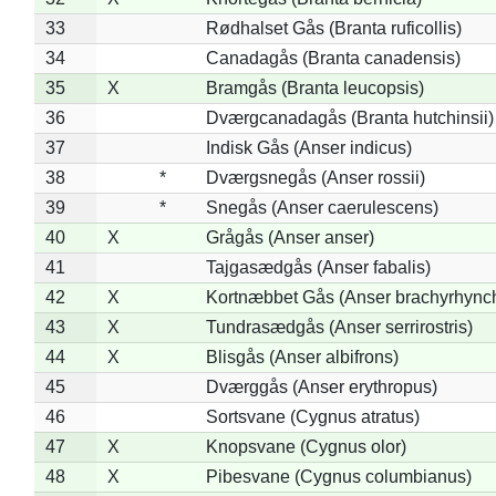
33
Rødhalset Gås (Branta ruficollis)
34
Canadagås (Branta canadensis)
35
X
Bramgås (Branta leucopsis)
36
Dværgcanadagås (Branta hutchinsii)
37
Indisk Gås (Anser indicus)
38
*
Dværgsnegås (Anser rossii)
39
*
Snegås (Anser caerulescens)
40
X
Grågås (Anser anser)
41
Tajgasædgås (Anser fabalis)
42
X
Kortnæbbet Gås (Anser brachyrhync
43
X
Tundrasædgås (Anser serrirostris)
44
X
Blisgås (Anser albifrons)
45
Dværggås (Anser erythropus)
46
Sortsvane (Cygnus atratus)
47
X
Knopsvane (Cygnus olor)
48
X
Pibesvane (Cygnus columbianus)