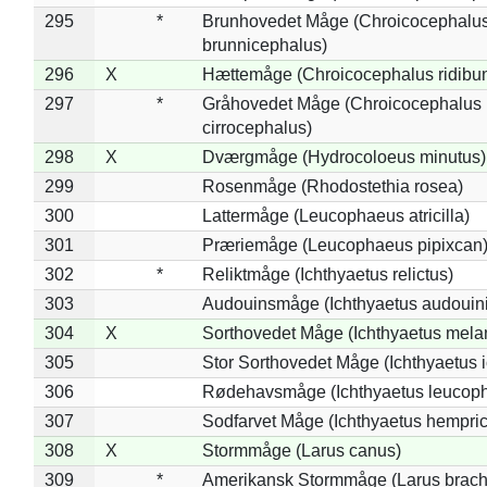
295
*
Brunhovedet Måge (Chroicocephalu
brunnicephalus)
296
X
Hættemåge (Chroicocephalus ridibu
297
*
Gråhovedet Måge (Chroicocephalus
cirrocephalus)
298
X
Dværgmåge (Hydrocoloeus minutus)
299
Rosenmåge (Rhodostethia rosea)
300
Lattermåge (Leucophaeus atricilla)
301
Præriemåge (Leucophaeus pipixcan
302
*
Reliktmåge (Ichthyaetus relictus)
303
Audouinsmåge (Ichthyaetus audouini
304
X
Sorthovedet Måge (Ichthyaetus mela
305
Stor Sorthovedet Måge (Ichthyaetus 
306
Rødehavsmåge (Ichthyaetus leucop
307
Sodfarvet Måge (Ichthyaetus hempric
308
X
Stormmåge (Larus canus)
309
*
Amerikansk Stormmåge (Larus brach