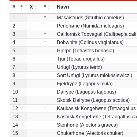
#
X
*
Navn
1
*
Masaistruds (Struthio camelus)
2
Perlehøne (Numida meleagris)
3
*
Californisk Topvagtel (Callipepla cali
4
*
Bobwhite (Colinus virginianus)
5
Hjerpe (Tetrastes bonasia)
6
Tjur (Tetrao urogallus)
7
Urfugl (Lyrurus tetrix)
8
Sort Urfugl (Lyrurus mlokosiewiczi)
9
Fjeldrype (Lagopus muta)
10
Dalrype (Lagopus lagopus)
11
Skotsk Dalrype (Lagopus scotica)
12
*
Kaukasisk Kongehøne (Tetraogallus 
13
Kaspisk Kongehøne (Tetraogallus ca
14
Stenhøne (Alectoris graeca)
15
Chukarhøne (Alectoris chukar)