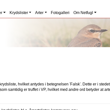
er
Krydslister
Arter
Fotogalleri
Om Netfugl
rydsliste, hvilket antydes i betegnelsen 'Falsk'. Dette er i stede
som samtidig er truffet i VP, hvilket med andre ord betyder at art