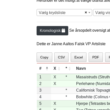
Herunder er det muligt at vælge blandt alle 
×
Vælg krydsliste
Vælg vi
Se årsopdelt oversigt a
Kronologisk
Dette er Janne Aaltos Falsk VP Artsliste
Copy
CSV
Excel
PDF
#
X
*
Navn
1
X
*
Masaistruds (Strut
2
X
Perlehøne (Numida
3
*
Californisk Topvagte
4
*
Bobwhite (Colinus v
5
X
Hjerpe (Tetrastes b