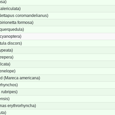
nsa)
lericulata)
Nettapus coromandelianus)
birionetta formosa)
 querquedula)
cyanoptera)
ula discors)
ypeata)
repera)
lcata)
enelope)
d (Mareca americana)
rhynchos)
 rubripes)
nsis)
as erythrorhyncha)
uta)