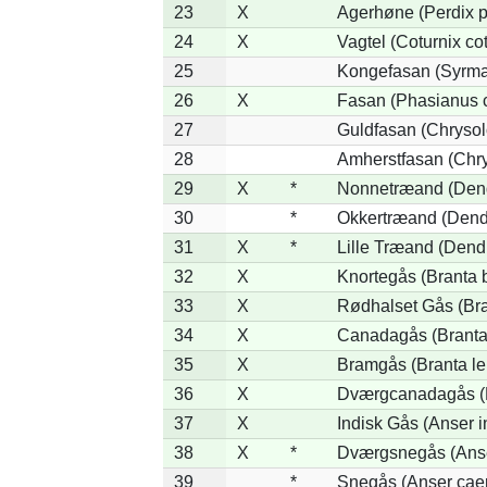
23
X
Agerhøne (Perdix p
24
X
Vagtel (Coturnix cot
25
Kongefasan (Syrmat
26
X
Fasan (Phasianus c
27
Guldfasan (Chrysol
28
Amherstfasan (Chr
29
X
*
Nonnetræand (Dend
30
*
Okkertræand (Dend
31
X
*
Lille Træand (Dend
32
X
Knortegås (Branta b
33
X
Rødhalset Gås (Bran
34
X
Canadagås (Branta
35
X
Bramgås (Branta le
36
X
Dværgcanadagås (Br
37
X
Indisk Gås (Anser i
38
X
*
Dværgsnegås (Anser
39
*
Snegås (Anser cae