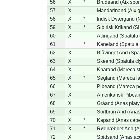
56
X
*
Brudeand (Aix spo
57
X
Mandarinand (Aix ga
58
X
*
Indisk Dværgand (
59
X
*
Sibirisk Krikand (Si
60
X
Atlingand (Spatula
61
*
Kaneland (Spatula 
62
X
Blåvinget And (Spat
63
X
Skeand (Spatula cl
64
X
Knarand (Mareca st
65
X
*
Segland (Mareca fa
66
X
Pibeand (Mareca p
67
X
Amerikansk Pibean
68
X
Gråand (Anas platy
69
X
Sortbrun And (Anas
70
X
*
Kapand (Anas cape
71
X
*
Rødnæbbet And (An
72
X
Spidsand (Anas ac