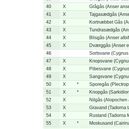
40
X
Grågås (Anser anse
41
X
Tajgasædgås (Anser
42
X
Kortnæbbet Gås (A
43
X
Tundrasædgås (Anse
44
X
Blisgås (Anser albi
45
X
Dværggås (Anser e
46
Sortsvane (Cygnus 
47
X
Knopsvane (Cygnus
48
X
Pibesvane (Cygnus
49
X
Sangsvane (Cygnu
50
X
*
Sporegås (Plectrop
51
X
*
Knopgås (Sarkidior
52
X
Nilgås (Alopochen 
53
X
Gravand (Tadorna t
54
X
Rustand (Tadorna f
55
X
*
Moskusand (Cairin