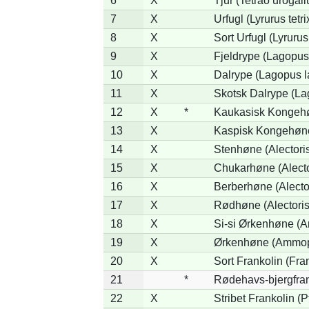
6
X
Tjur (Tetrao urogall
7
X
Urfugl (Lyrurus tetri
8
X
Sort Urfugl (Lyruru
9
X
Fjeldrype (Lagopus
10
X
Dalrype (Lagopus 
11
X
Skotsk Dalrype (La
12
X
*
Kaukasisk Kongehø
13
X
Kaspisk Kongehøne 
14
X
Stenhøne (Alectori
15
X
Chukarhøne (Alecto
16
X
Berberhøne (Alecto
17
X
Rødhøne (Alectoris
18
X
Si-si Ørkenhøne (A
19
X
Ørkenhøne (Ammope
20
X
Sort Frankolin (Fra
21
*
Rødehavs-bjergfranko
22
X
Stribet Frankolin (P