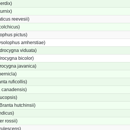
erdix)
urnix)
icus reevesii)
olchicus)
ophus pictus)
ysolophus amherstiae)
rocygna viduata)
rocygna bicolor)
rocygna javanica)
ernicla)
ta ruficollis)
 canadensis)
ucopsis)
anta hutchinsii)
ndicus)
 rossii)
rulescens)