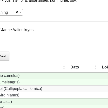
krydslister, bl.a. årsartslister, kommuner, osv.
×
sning
f
Janne Aalto
s kryds
Print
Dato
Lok
hio camelus)
 meleagris)
l (Callipepla californica)
irginianus)
onasia)