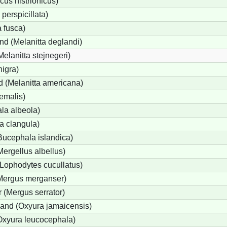
cus histrionicus)
 perspicillata)
a fusca)
nd (Melanitta deglandi)
Melanitta stejnegeri)
nigra)
 (Melanitta americana)
emalis)
la albeola)
a clangula)
Bucephala islandica)
Mergellus albellus)
(Lophodytes cucullatus)
(Mergus merganser)
 (Mergus serrator)
and (Oxyura jamaicensis)
Oxyura leucocephala)