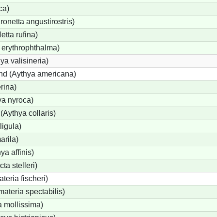
ca)
netta angustirostris)
tta rufina)
 erythrophthalma)
ya valisineria)
nd (Aythya americana)
rina)
ya nyroca)
Aythya collaris)
ligula)
arila)
ya affinis)
ta stelleri)
teria fischeri)
ateria spectabilis)
a mollissima)