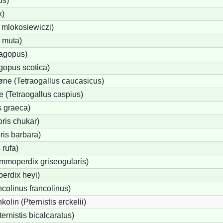
us)
x)
s mlokosiewiczi)
 muta)
lagopus)
gopus scotica)
ne (Tetraogallus caucasicus)
(Tetraogallus caspius)
s graeca)
ris chukar)
ris barbara)
 rufa)
mmoperdix griseogularis)
rdix heyi)
ncolinus francolinus)
lin (Pternistis erckelii)
ternistis bicalcaratus)