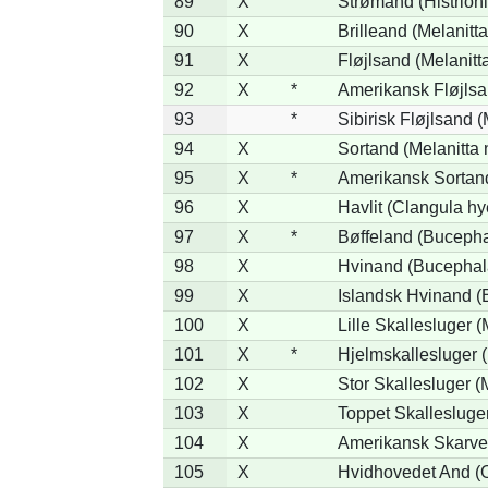
89
X
Strømand (Histrioni
90
X
Brilleand (Melanitta
91
X
Fløjlsand (Melanitt
92
X
*
Amerikansk Fløjlsa
93
*
Sibirisk Fløjlsand (
94
X
Sortand (Melanitta 
95
X
*
Amerikansk Sortand
96
X
Havlit (Clangula hy
97
X
*
Bøffeland (Bucepha
98
X
Hvinand (Bucephal
99
X
Islandsk Hvinand (
100
X
Lille Skallesluger (
101
X
*
Hjelmskallesluger 
102
X
Stor Skallesluger 
103
X
Toppet Skallesluger
104
X
Amerikansk Skarve
105
X
Hvidhovedet And (