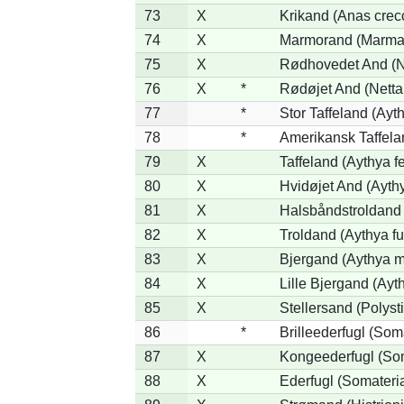
73
X
Krikand (Anas crec
74
X
Marmorand (Marmaro
75
X
Rødhovedet And (Ne
76
X
*
Rødøjet And (Netta
77
*
Stor Taffeland (Ayth
78
*
Amerikansk Taffela
79
X
Taffeland (Aythya fe
80
X
Hvidøjet And (Ayth
81
X
Halsbåndstroldand (
82
X
Troldand (Aythya fu
83
X
Bjergand (Aythya m
84
X
Lille Bjergand (Ayth
85
X
Stellersand (Polystic
86
*
Brilleederfugl (Soma
87
X
Kongeederfugl (Som
88
X
Ederfugl (Somateri