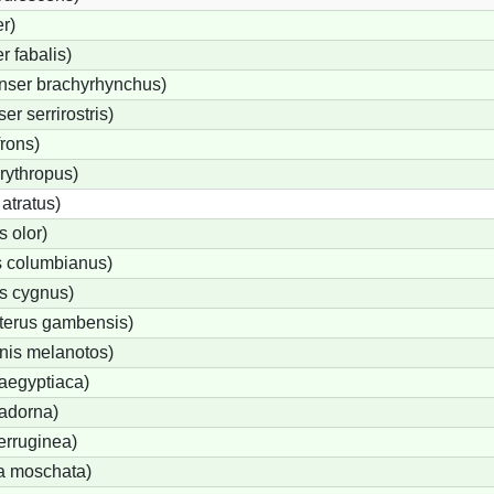
r)
 fabalis)
nser brachyrhynchus)
r serrirostris)
frons)
rythropus)
atratus)
 olor)
 columbianus)
s cygnus)
terus gambensis)
nis melanotos)
aegyptiaca)
adorna)
erruginea)
a moschata)