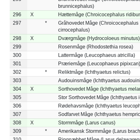
brunnicephalus)
296
X
Hættemåge (Chroicocephalus ridibu
297
*
Gråhovedet Måge (Chroicocephalus
cirrocephalus)
298
X
Dværgmåge (Hydrocoloeus minutus)
299
Rosenmåge (Rhodostethia rosea)
300
Lattermåge (Leucophaeus atricilla)
301
Præriemåge (Leucophaeus pipixcan
302
*
Reliktmåge (Ichthyaetus relictus)
303
Audouinsmåge (Ichthyaetus audouini
304
X
Sorthovedet Måge (Ichthyaetus mela
305
Stor Sorthovedet Måge (Ichthyaetus 
306
Rødehavsmåge (Ichthyaetus leucop
307
Sodfarvet Måge (Ichthyaetus hempric
308
X
Stormmåge (Larus canus)
309
*
Amerikansk Stormmåge (Larus brach
310
Ringnæbbet Måge (Larus delawarens