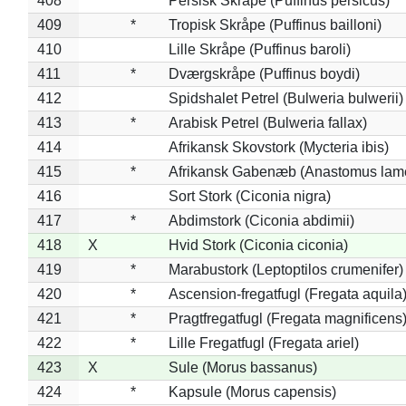
408
*
Persisk Skråpe (Puffinus persicus)
409
*
Tropisk Skråpe (Puffinus bailloni)
410
Lille Skråpe (Puffinus baroli)
411
*
Dværgskråpe (Puffinus boydi)
412
Spidshalet Petrel (Bulweria bulwerii)
413
*
Arabisk Petrel (Bulweria fallax)
414
Afrikansk Skovstork (Mycteria ibis)
415
*
Afrikansk Gabenæb (Anastomus lame
416
Sort Stork (Ciconia nigra)
417
*
Abdimstork (Ciconia abdimii)
418
X
Hvid Stork (Ciconia ciconia)
419
*
Marabustork (Leptoptilos crumenifer)
420
*
Ascension-fregatfugl (Fregata aquila
421
*
Pragtfregatfugl (Fregata magnificens
422
*
Lille Fregatfugl (Fregata ariel)
423
X
Sule (Morus bassanus)
424
*
Kapsule (Morus capensis)