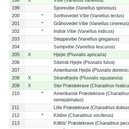
198
X
Vibe (Vanellus vanellus)
199
Sporevibe (Vanellus spinosus)
200
*
Sorthovedet Vibe (Vanellus tectus)
201
*
Gråhovedet Vibe (Vanellus cinereus)
202
*
Indisk Vibe (Vanellus indicus)
203
Steppevibe (Vanellus gregarius)
204
Sumpvibe (Vanellus leucurus)
205
X
Hjejle (Pluvialis apricaria)
206
Sibirisk Hjejle (Pluvialis fulva)
207
Amerikansk Hjejle (Pluvialis dominic
208
X
Strandhjejle (Pluvialis squatarola)
209
X
Stor Præstekrave (Charadrius hiaticu
210
*
Amerikansk Præstekrave (Charadriu
semipalmatus)
211
Lille Præstekrave (Charadrius dubius
212
*
Kildire (Charadrius vociferus)
213
Kittlitz' Præstekrave (Charadrius pec