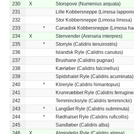
230
X
Storspove (Numenius arquata)
231
Lille Kobbersneppe (Limosa lapponi
232
Stor Kobbersneppe (Limosa limosa)
233
*
Canadisk Kobbersneppe (Limosa ha
234
X
Stenvender (Arenaria interpres)
235
*
Storryle (Calidris tenuirostris)
236
Islandsk Ryle (Calidris canutus)
237
Brushane (Calidris pugnax)
238
Kærløber (Calidris falcinellus)
239
Spidshalet Ryle (Calidris acuminata)
240
*
Klireryle (Calidris himantopus)
241
Krumnæbbet Ryle (Calidris ferrugine
242
Temmincksryle (Calidris temminckii)
243
*
Langtået Ryle (Calidris subminuta)
244
*
Rødhalset Ryle (Calidris ruficollis)
245
Sandløber (Calidris alba)
246
X
Almindelig Ryle (Calidris alpina)