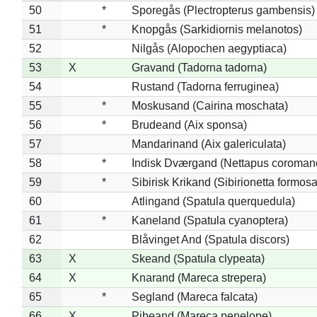
50
*
Sporegås (Plectropterus gambensis)
51
*
Knopgås (Sarkidiornis melanotos)
52
Nilgås (Alopochen aegyptiaca)
53
X
Gravand (Tadorna tadorna)
54
Rustand (Tadorna ferruginea)
55
*
Moskusand (Cairina moschata)
56
*
Brudeand (Aix sponsa)
57
Mandarinand (Aix galericulata)
58
*
Indisk Dværgand (Nettapus coroman
59
*
Sibirisk Krikand (Sibirionetta formosa
60
Atlingand (Spatula querquedula)
61
*
Kaneland (Spatula cyanoptera)
62
Blåvinget And (Spatula discors)
63
X
Skeand (Spatula clypeata)
64
X
Knarand (Mareca strepera)
65
*
Segland (Mareca falcata)
66
X
Pibeand (Mareca penelope)