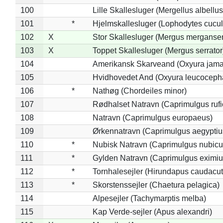
100
Lille Skallesluger (Mergellus albellus
101
*
Hjelmskallesluger (Lophodytes cucul
102
X
Stor Skallesluger (Mergus merganser
103
X
Toppet Skallesluger (Mergus serrator
104
Amerikansk Skarveand (Oxyura jama
105
Hvidhovedet And (Oxyura leucoceph
106
*
Nathøg (Chordeiles minor)
107
Rødhalset Natravn (Caprimulgus rufic
108
Natravn (Caprimulgus europaeus)
109
Ørkennatravn (Caprimulgus aegyptiu
110
*
Nubisk Natravn (Caprimulgus nubicu
111
*
Gylden Natravn (Caprimulgus eximiu
112
*
Tornhalesejler (Hirundapus caudacut
113
*
Skorstenssejler (Chaetura pelagica)
114
Alpesejler (Tachymarptis melba)
115
Kap Verde-sejler (Apus alexandri)