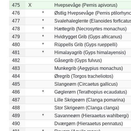
475
X
Hvepsevåge (Pernis apivorus)
476
*
Østlig Hvepsevåge (Pernis ptilorhyn
477
*
Svalehaleglente (Elanoides forficatu
478
*
Hættegrib (Necrosyrtes monachus)
479
*
Hvidrygget Grib (Gyps africanus)
480
*
Rüppells Grib (Gyps rueppelli)
481
*
Himalayagrib (Gyps himalayensis)
482
Gåsegrib (Gyps fulvus)
483
Munkegrib (Aegypius monachus)
484
Øregrib (Torgos tracheliotos)
485
Slangeørn (Circaetus gallicus)
486
*
Gøglerørn (Terathopius ecaudatus)
487
Lille Skrigeørn (Clanga pomarina)
488
Stor Skrigeørn (Clanga clanga)
489
*
Savanneørn (Hieraaetus wahlbergi)
490
Dværgørn (Hieraaetus pennatus)