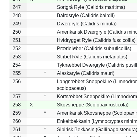
247
Sortgrå Ryle (Calidris maritima)
248
Bairdsryle (Calidris bairdii)
249
Dværgryle (Calidris minuta)
250
Amerikansk Dværgryle (Calidris minut
251
Hvidrygget Ryle (Calidris fuscicollis)
252
Prærieløber (Calidris subruficollis)
253
Stribet Ryle (Calidris melanotos)
254
Tyknæbbet Dværgryle (Calidris pusil
255
*
Alaskaryle (Calidris mauri)
256
Langnæbbet Sneppeklire (Limnodro
scolopaceus)
257
*
Kortnæbbet Sneppeklire (Limnodrom
258
X
Skovsneppe (Scolopax rusticola)
259
*
Amerikansk Skovsneppe (Scolopax m
260
Enkeltbekkasin (Lymnocryptes minim
261
*
Sibirisk Bekkasin (Gallinago stenura