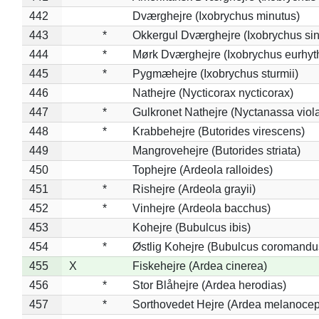
442
Dværghejre (Ixobrychus minutus)
443
*
Okkergul Dværghejre (Ixobrychus sin
444
*
Mørk Dværghejre (Ixobrychus eurhy
445
*
Pygmæhejre (Ixobrychus sturmii)
446
Nathejre (Nycticorax nycticorax)
447
*
Gulkronet Nathejre (Nyctanassa viol
448
*
Krabbehejre (Butorides virescens)
449
Mangrovehejre (Butorides striata)
450
Tophejre (Ardeola ralloides)
451
*
Rishejre (Ardeola grayii)
452
*
Vinhejre (Ardeola bacchus)
453
Kohejre (Bubulcus ibis)
454
*
Østlig Kohejre (Bubulcus coromandu
455
X
Fiskehejre (Ardea cinerea)
456
*
Stor Blåhejre (Ardea herodias)
457
*
Sorthovedet Hejre (Ardea melanocep