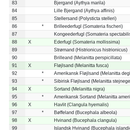
83
Bjergand (Aythya marila)
84
Lille Bjergand (Aythya affinis)
85
Stellersand (Polysticta stelleri)
86
*
Brilleederfugl (Somateria fischeri)
87
Kongeederfugl (Somateria spectabili
88
X
Ederfugl (Somateria mollissima)
89
Strømand (Histrionicus histrionicus)
90
Brilleand (Melanitta perspicillata)
91
X
Fløjlsand (Melanitta fusca)
92
*
Amerikansk Fløjlsand (Melanitta deg
93
*
Sibirisk Fløjlsand (Melanitta stejnege
94
X
Sortand (Melanitta nigra)
95
*
Amerikansk Sortand (Melanitta amer
96
X
Havlit (Clangula hyemalis)
97
*
Bøffeland (Bucephala albeola)
98
X
Hvinand (Bucephala clangula)
99
Islandsk Hvinand (Bucephala islandi