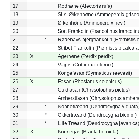
17
Rødhøne (Alectoris rufa)
18
Si-si Ørkenhøne (Ammoperdix griseo
19
Ørkenhøne (Ammoperdix heyi)
20
Sort Frankolin (Francolinus francolin
21
*
Rødehavs-bjergfrankolin (Pternistis e
22
Stribet Frankolin (Pternistis bicalcara
23
X
Agerhøne (Perdix perdix)
24
Vagtel (Coturnix coturnix)
25
Kongefasan (Syrmaticus reevesii)
26
X
Fasan (Phasianus colchicus)
27
Guldfasan (Chrysolophus pictus)
28
Amherstfasan (Chrysolophus amhers
29
*
Nonnetræand (Dendrocygna viduata
30
*
Okkertræand (Dendrocygna bicolor)
31
*
Lille Træand (Dendrocygna javanica
32
X
Knortegås (Branta bernicla)