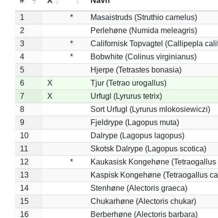
#
X
*
Navn
1
*
Masaistruds (Struthio camelus)
2
Perlehøne (Numida meleagris)
3
*
Californisk Topvagtel (Callipepla cali
4
*
Bobwhite (Colinus virginianus)
5
Hjerpe (Tetrastes bonasia)
6
X
Tjur (Tetrao urogallus)
7
X
Urfugl (Lyrurus tetrix)
8
Sort Urfugl (Lyrurus mlokosiewiczi)
9
Fjeldrype (Lagopus muta)
10
Dalrype (Lagopus lagopus)
11
Skotsk Dalrype (Lagopus scotica)
12
*
Kaukasisk Kongehøne (Tetraogallus 
13
Kaspisk Kongehøne (Tetraogallus ca
14
Stenhøne (Alectoris graeca)
15
Chukarhøne (Alectoris chukar)
16
Berberhøne (Alectoris barbara)