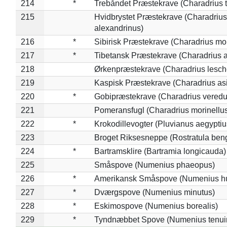
214
*
Trebåndet Præstekrave (Charadrius tr
215
Hvidbrystet Præstekrave (Charadrius
alexandrinus)
216
*
Sibirisk Præstekrave (Charadrius mo
217
*
Tibetansk Præstekrave (Charadrius at
218
Ørkenpræstekrave (Charadrius lesche
219
Kaspisk Præstekrave (Charadrius asi
220
*
Gobipræstekrave (Charadrius veredu
221
Pomeransfugl (Charadrius morinellu
222
*
Krokodillevogter (Pluvianus aegyptiu
223
Broget Riksesneppe (Rostratula ben
224
*
Bartramsklire (Bartramia longicauda)
225
Småspove (Numenius phaeopus)
226
*
Amerikansk Småspove (Numenius h
227
*
Dværgspove (Numenius minutus)
228
*
Eskimospove (Numenius borealis)
229
*
Tyndnæbbet Spove (Numenius tenuiro