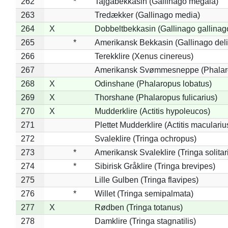
262
*
Tajgabekkasin (Gallinago megala)
263
Tredækker (Gallinago media)
264
X
Dobbeltbekkasin (Gallinago gallinag
265
*
Amerikansk Bekkasin (Gallinago deli
266
Terekklire (Xenus cinereus)
267
Amerikansk Svømmesneppe (Phalarop
268
X
Odinshane (Phalaropus lobatus)
269
X
Thorshane (Phalaropus fulicarius)
270
X
Mudderklire (Actitis hypoleucos)
271
Plettet Mudderklire (Actitis maculariu
272
Svaleklire (Tringa ochropus)
273
*
Amerikansk Svaleklire (Tringa solitar
274
*
Sibirisk Gråklire (Tringa brevipes)
275
Lille Gulben (Tringa flavipes)
276
*
Willet (Tringa semipalmata)
277
X
Rødben (Tringa totanus)
278
Damklire (Tringa stagnatilis)