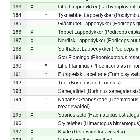
183
X
Lille Lappedykker (Tachybaptus rufico
184
*
Tyknæbbet Lappedykker (Podilymbu
185
Gråstrubet Lappedykker (Podiceps g
186
X
Toppet Lappedykker (Podiceps crista
187
X
Nordisk Lappedykker (Podiceps aurit
188
X
Sorthalset Lappedykker (Podiceps nig
189
Stor Flamingo (Phoenicopterus rose
190
*
Lille Flamingo (Phoeniconaias minor
191
*
Europæisk Løbehøne (Turnix sylvati
192
Triel (Burhinus oedicnemus)
193
Senegaltriel (Burhinus senegalensis
194
*
Kanarisk Strandskade (Haematopus
meadewaldoi)
195
X
Strandskade (Haematopus ostralegu
196
Stylteløber (Himantopus himantopus
197
X
Klyde (Recurvirostra avosetta)