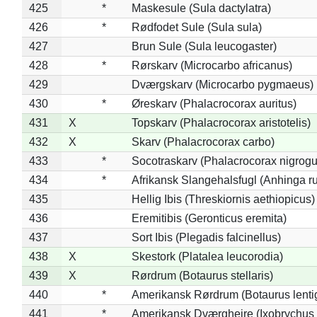
425
*
Maskesule (Sula dactylatra)
426
*
Rødfodet Sule (Sula sula)
427
Brun Sule (Sula leucogaster)
428
*
Rørskarv (Microcarbo africanus)
429
Dværgskarv (Microcarbo pygmaeus)
430
*
Øreskarv (Phalacrocorax auritus)
431
X
Topskarv (Phalacrocorax aristotelis)
432
X
Skarv (Phalacrocorax carbo)
433
*
Socotraskarv (Phalacrocorax nigrogul
434
*
Afrikansk Slangehalsfugl (Anhinga ru
435
Hellig Ibis (Threskiornis aethiopicus)
436
Eremitibis (Geronticus eremita)
437
Sort Ibis (Plegadis falcinellus)
438
X
Skestork (Platalea leucorodia)
439
X
Rørdrum (Botaurus stellaris)
440
*
Amerikansk Rørdrum (Botaurus lenti
441
*
Amerikansk Dværghejre (Ixobrychus e