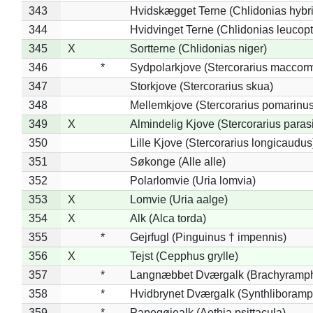
343
Hvidskægget Terne (Chlidonias hybr
344
Hvidvinget Terne (Chlidonias leucopt
345
X
Sortterne (Chlidonias niger)
346
*
Sydpolarkjove (Stercorarius maccorm
347
Storkjove (Stercorarius skua)
348
Mellemkjove (Stercorarius pomarinus
349
X
Almindelig Kjove (Stercorarius parasi
350
Lille Kjove (Stercorarius longicaudus
351
Søkonge (Alle alle)
352
Polarlomvie (Uria lomvia)
353
X
Lomvie (Uria aalge)
354
X
Alk (Alca torda)
355
*
Gejrfugl (Pinguinus † impennis)
356
X
Tejst (Cepphus grylle)
357
*
Langnæbbet Dværgalk (Brachyramph
358
*
Hvidbrynet Dværgalk (Synthliboramp
359
*
Papegøjealk (Aethia psittacula)