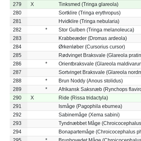
279
X
Tinksmed (Tringa glareola)
280
Sortklire (Tringa erythropus)
281
Hvidklire (Tringa nebularia)
282
*
Stor Gulben (Tringa melanoleuca)
283
Krabbeæder (Dromas ardeola)
284
Ørkenløber (Cursorius cursor)
285
Rødvinget Braksvale (Glareola pratin
286
*
Orientbraksvale (Glareola maldivaru
287
Sortvinget Braksvale (Glareola nord
288
*
Brun Noddy (Anous stolidus)
289
*
Afrikansk Saksnæb (Rynchops flaviro
290
X
Ride (Rissa tridactyla)
291
Ismåge (Pagophila eburnea)
292
Sabinemåge (Xema sabini)
293
Tyndnæbbet Måge (Chroicocephalus
294
Bonapartemåge (Chroicocephalus ph
295
*
Brunhovedet Måge (Chroicocephalu