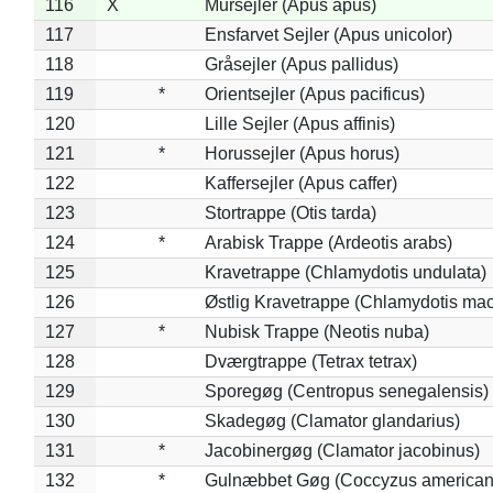
116
X
Mursejler (Apus apus)
117
Ensfarvet Sejler (Apus unicolor)
118
Gråsejler (Apus pallidus)
119
*
Orientsejler (Apus pacificus)
120
Lille Sejler (Apus affinis)
121
*
Horussejler (Apus horus)
122
Kaffersejler (Apus caffer)
123
Stortrappe (Otis tarda)
124
*
Arabisk Trappe (Ardeotis arabs)
125
Kravetrappe (Chlamydotis undulata)
126
Østlig Kravetrappe (Chlamydotis mac
127
*
Nubisk Trappe (Neotis nuba)
128
Dværgtrappe (Tetrax tetrax)
129
Sporegøg (Centropus senegalensis)
130
Skadegøg (Clamator glandarius)
131
*
Jacobinergøg (Clamator jacobinus)
132
*
Gulnæbbet Gøg (Coccyzus american