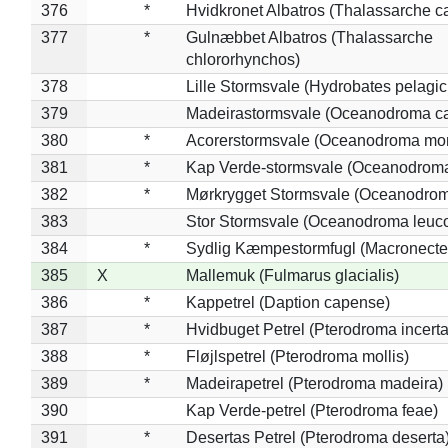
376
*
Hvidkronet Albatros (Thalassarche c
377
*
Gulnæbbet Albatros (Thalassarche
chlororhynchos)
378
Lille Stormsvale (Hydrobates pelagic
379
Madeirastormsvale (Oceanodroma ca
380
*
Acorerstormsvale (Oceanodroma mon
381
*
Kap Verde-stormsvale (Oceanodroma
382
*
Mørkrygget Stormsvale (Oceanodrom
383
Stor Stormsvale (Oceanodroma leuc
384
*
Sydlig Kæmpestormfugl (Macronecte
385
X
Mallemuk (Fulmarus glacialis)
386
*
Kappetrel (Daption capense)
387
*
Hvidbuget Petrel (Pterodroma incerta
388
*
Fløjlspetrel (Pterodroma mollis)
389
*
Madeirapetrel (Pterodroma madeira)
390
Kap Verde-petrel (Pterodroma feae)
391
*
Desertas Petrel (Pterodroma deserta