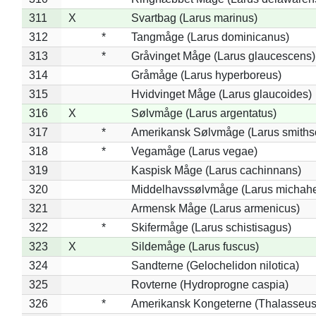
311
X
Svartbag (Larus marinus)
312
*
Tangmåge (Larus dominicanus)
313
*
Gråvinget Måge (Larus glaucescens)
314
Gråmåge (Larus hyperboreus)
315
Hvidvinget Måge (Larus glaucoides)
316
X
Sølvmåge (Larus argentatus)
317
*
Amerikansk Sølvmåge (Larus smiths
318
*
Vegamåge (Larus vegae)
319
Kaspisk Måge (Larus cachinnans)
320
Middelhavssølvmåge (Larus michahel
321
Armensk Måge (Larus armenicus)
322
*
Skifermåge (Larus schistisagus)
323
X
Sildemåge (Larus fuscus)
324
Sandterne (Gelochelidon nilotica)
325
Rovterne (Hydroprogne caspia)
326
*
Amerikansk Kongeterne (Thalasseu