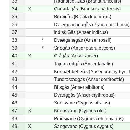
33
Rødhalset Gås (Branta ruficollis)
34
X
Canadagås (Branta canadensis)
35
Bramgås (Branta leucopsis)
36
Dværgcanadagås (Branta hutchinsii)
37
Indisk Gås (Anser indicus)
38
*
Dværgsnegås (Anser rossii)
39
*
Snegås (Anser caerulescens)
40
X
Grågås (Anser anser)
41
Tajgasædgås (Anser fabalis)
42
Kortnæbbet Gås (Anser brachyrhync
43
Tundrasædgås (Anser serrirostris)
44
Blisgås (Anser albifrons)
45
Dværggås (Anser erythropus)
46
Sortsvane (Cygnus atratus)
47
X
Knopsvane (Cygnus olor)
48
Pibesvane (Cygnus columbianus)
49
X
Sangsvane (Cygnus cygnus)