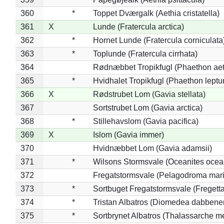
360
*
Toppet Dværgalk (Aethia cristatella)
361
X
Lunde (Fratercula arctica)
362
*
Hornet Lunde (Fratercula corniculata
363
*
Toplunde (Fratercula cirrhata)
364
Rødnæbbet Tropikfugl (Phaethon ae
365
*
Hvidhalet Tropikfugl (Phaethon leptu
366
X
Rødstrubet Lom (Gavia stellata)
367
Sortstrubet Lom (Gavia arctica)
368
*
Stillehavslom (Gavia pacifica)
369
X
Islom (Gavia immer)
370
Hvidnæbbet Lom (Gavia adamsii)
371
*
Wilsons Stormsvale (Oceanites ocea
372
Fregatstormsvale (Pelagodroma mar
373
*
Sortbuget Fregatstormsvale (Fregetta
374
*
Tristan Albatros (Diomedea dabbene
375
*
Sortbrynet Albatros (Thalassarche m