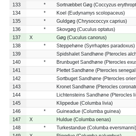
133
*
Sortnæbbet Gøg (Coccyzus erythrop
134
*
Koel (Eudynamys scolopaceus)
135
*
Guldgøg (Chrysococcyx caprius)
136
*
Skovgøg (Cuculus optatus)
137
X
Gøg (Cuculus canorus)
138
*
Steppehøne (Syrrhaptes paradoxus)
139
Spidshalet Sandhøne (Pterocles alch
140
*
Brunbuget Sandhøne (Pterocles exus
141
Plettet Sandhøne (Pterocles senegal
142
Sortbuget Sandhøne (Pterocles orient
143
Kronet Sandhøne (Pterocles coronat
144
Lichtensteins Sandhøne (Pterocles lic
145
Klippedue (Columba livia)
146
*
Guineadue (Columba guinea)
147
X
Huldue (Columba oenas)
148
*
Turkestandue (Columba eversmanni
149
X
Ringdue (Columba palumbus)