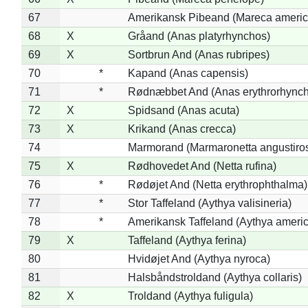
67
Amerikansk Pibeand (Mareca americ
68
X
Gråand (Anas platyrhynchos)
69
X
Sortbrun And (Anas rubripes)
70
*
Kapand (Anas capensis)
71
*
Rødnæbbet And (Anas erythrorhynch
72
X
Spidsand (Anas acuta)
73
X
Krikand (Anas crecca)
74
Marmorand (Marmaronetta angustirost
75
X
Rødhovedet And (Netta rufina)
76
*
Rødøjet And (Netta erythrophthalma)
77
*
Stor Taffeland (Aythya valisineria)
78
*
Amerikansk Taffeland (Aythya ameri
79
X
Taffeland (Aythya ferina)
80
Hvidøjet And (Aythya nyroca)
81
Halsbåndstroldand (Aythya collaris)
82
X
Troldand (Aythya fuligula)