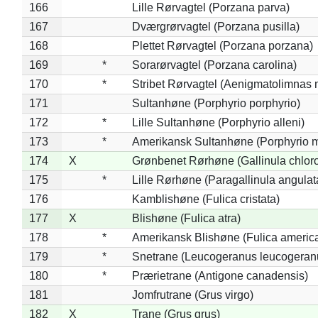
166
Lille Rørvagtel (Porzana parva)
167
Dværgrørvagtel (Porzana pusilla)
168
Plettet Rørvagtel (Porzana porzana)
169
*
Sorarørvagtel (Porzana carolina)
170
*
Stribet Rørvagtel (Aenigmatolimnas 
171
Sultanhøne (Porphyrio porphyrio)
172
*
Lille Sultanhøne (Porphyrio alleni)
173
*
Amerikansk Sultanhøne (Porphyrio m
174
X
Grønbenet Rørhøne (Gallinula chlor
175
*
Lille Rørhøne (Paragallinula angulat
176
Kamblishøne (Fulica cristata)
177
X
Blishøne (Fulica atra)
178
*
Amerikansk Blishøne (Fulica americ
179
*
Snetrane (Leucogeranus leucogeran
180
*
Prærietrane (Antigone canadensis)
181
Jomfrutrane (Grus virgo)
182
X
Trane (Grus grus)