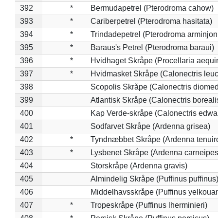
392
*
Bermudapetrel (Pterodroma cahow)
393
*
Cariberpetrel (Pterodroma hasitata)
394
*
Trindadepetrel (Pterodroma arminjon
395
*
Baraus's Petrel (Pterodroma baraui)
396
*
Hvidhaget Skråpe (Procellaria aequin
397
*
Hvidmasket Skråpe (Calonectris leu
398
Scopolis Skråpe (Calonectris diome
399
Atlantisk Skråpe (Calonectris boreali
400
Kap Verde-skråpe (Calonectris edwar
401
Sodfarvet Skråpe (Ardenna grisea)
402
*
Tyndnæbbet Skråpe (Ardenna tenuiro
403
*
Lysbenet Skråpe (Ardenna carneipes
404
Storskråpe (Ardenna gravis)
405
Almindelig Skråpe (Puffinus puffinus
406
Middelhavsskråpe (Puffinus yelkoua
407
*
Tropeskråpe (Puffinus lherminieri)