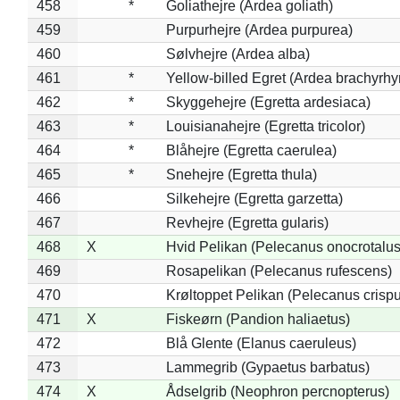
458
*
Goliathejre (Ardea goliath)
459
Purpurhejre (Ardea purpurea)
460
Sølvhejre (Ardea alba)
461
*
Yellow-billed Egret (Ardea brachyrh
462
*
Skyggehejre (Egretta ardesiaca)
463
*
Louisianahejre (Egretta tricolor)
464
*
Blåhejre (Egretta caerulea)
465
*
Snehejre (Egretta thula)
466
Silkehejre (Egretta garzetta)
467
Revhejre (Egretta gularis)
468
X
Hvid Pelikan (Pelecanus onocrotalus
469
Rosapelikan (Pelecanus rufescens)
470
Krøltoppet Pelikan (Pelecanus crisp
471
X
Fiskeørn (Pandion haliaetus)
472
Blå Glente (Elanus caeruleus)
473
Lammegrib (Gypaetus barbatus)
474
X
Ådselgrib (Neophron percnopterus)