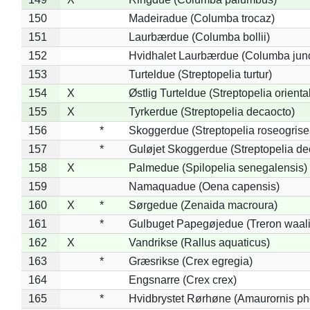
150
Madeiradue (Columba trocaz)
151
Laurbærdue (Columba bollii)
152
Hvidhalet Laurbærdue (Columba jun
153
Turteldue (Streptopelia turtur)
154
X
Østlig Turteldue (Streptopelia oriental
155
X
Tyrkerdue (Streptopelia decaocto)
156
*
Skoggerdue (Streptopelia roseogrise
157
*
Guløjet Skoggerdue (Streptopelia de
158
X
Palmedue (Spilopelia senegalensis)
159
Namaquadue (Oena capensis)
160
X
*
Sørgedue (Zenaida macroura)
161
*
Gulbuget Papegøjedue (Treron waali
162
X
Vandrikse (Rallus aquaticus)
163
*
Græsrikse (Crex egregia)
164
Engsnarre (Crex crex)
165
*
Hvidbrystet Rørhøne (Amaurornis ph