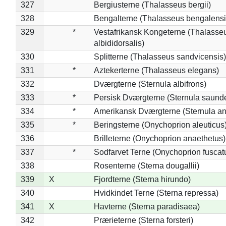
327
Bergiusterne (Thalasseus bergii)
328
Bengalterne (Thalasseus bengalensi
329
*
Vestafrikansk Kongeterne (Thalasse
albididorsalis)
330
Splitterne (Thalasseus sandvicensis)
331
*
Aztekerterne (Thalasseus elegans)
332
Dværgterne (Sternula albifrons)
333
*
Persisk Dværgterne (Sternula saunde
334
*
Amerikansk Dværgterne (Sternula ant
335
*
Beringsterne (Onychoprion aleuticus
336
Brilleterne (Onychoprion anaethetus)
337
*
Sodfarvet Terne (Onychoprion fuscat
338
Rosenterne (Sterna dougallii)
339
X
Fjordterne (Sterna hirundo)
340
Hvidkindet Terne (Sterna repressa)
341
X
Havterne (Sterna paradisaea)
342
Prærieterne (Sterna forsteri)