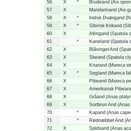
56
X
*
Brudeand (Aix spon
57
X
Mandarinand (Aix ga
58
X
*
Indisk Dværgand (N
59
X
*
Sibirisk Krikand (Si
60
X
Atlingand (Spatula 
61
*
Kaneland (Spatula 
62
X
Blåvinget And (Spat
63
X
Skeand (Spatula cly
64
X
Knarand (Mareca st
65
X
*
Segland (Mareca fal
66
X
Pibeand (Mareca pe
67
X
Amerikansk Pibeand
68
X
Gråand (Anas platy
69
X
Sortbrun And (Anas 
70
*
Kapand (Anas capen
71
*
Rødnæbbet And (Ana
72
X
Spidsand (Anas acu