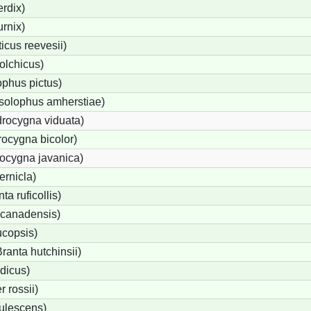
rdix)
urnix)
cus reevesii)
olchicus)
phus pictus)
solophus amherstiae)
rocygna viduata)
ocygna bicolor)
ocygna javanica)
ernicla)
a ruficollis)
canadensis)
ucopsis)
anta hutchinsii)
dicus)
 rossii)
ulescens)