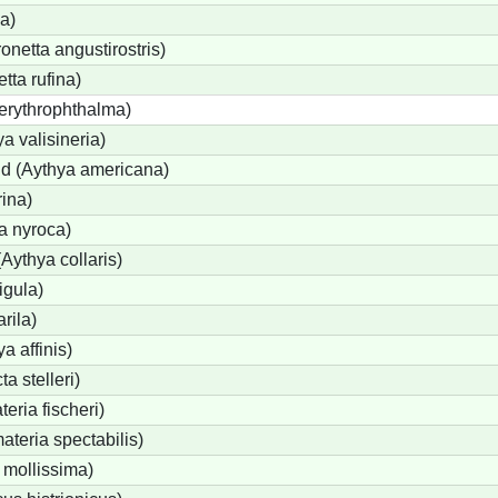
a)
etta angustirostris)
ta rufina)
erythrophthalma)
a valisineria)
nd (Aythya americana)
rina)
a nyroca)
Aythya collaris)
igula)
rila)
a affinis)
a stelleri)
eria fischeri)
teria spectabilis)
 mollissima)