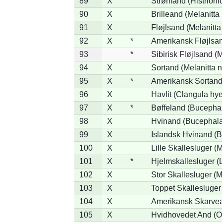
89
X
Strømand (Histrionic
90
X
Brilleand (Melanitta 
91
X
Fløjlsand (Melanitta
92
X
*
Amerikansk Fløjlsan
93
*
Sibirisk Fløjlsand (M
94
X
Sortand (Melanitta n
95
X
*
Amerikansk Sortand 
96
X
Havlit (Clangula hy
97
X
*
Bøffeland (Bucephal
98
X
Hvinand (Bucephala
99
X
Islandsk Hvinand (B
100
X
Lille Skallesluger (
101
X
*
Hjelmskallesluger (
102
X
Stor Skallesluger (
103
X
Toppet Skallesluger
104
X
Amerikansk Skarvea
105
X
Hvidhovedet And (O