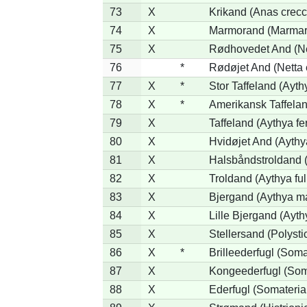
73
X
Krikand (Anas crecc
74
X
Marmorand (Marmaron
75
X
Rødhovedet And (Net
76
*
Rødøjet And (Netta 
77
X
*
Stor Taffeland (Aythy
78
X
*
Amerikansk Taffela
79
X
Taffeland (Aythya fe
80
X
Hvidøjet And (Aythy
81
X
Halsbåndstroldand (
82
X
Troldand (Aythya ful
83
X
Bjergand (Aythya ma
84
X
Lille Bjergand (Aythy
85
X
Stellersand (Polystict
86
X
*
Brilleederfugl (Somat
87
X
Kongeederfugl (Soma
88
X
Ederfugl (Somateria