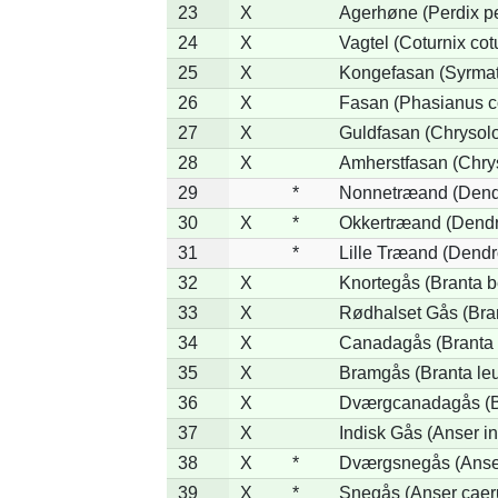
23
X
Agerhøne (Perdix pe
24
X
Vagtel (Coturnix cot
25
X
Kongefasan (Syrmati
26
X
Fasan (Phasianus c
27
X
Guldfasan (Chrysolo
28
X
Amherstfasan (Chry
29
*
Nonnetræand (Dend
30
X
*
Okkertræand (Dendr
31
*
Lille Træand (Dendr
32
X
Knortegås (Branta b
33
X
Rødhalset Gås (Brant
34
X
Canadagås (Branta 
35
X
Bramgås (Branta le
36
X
Dværgcanadagås (Br
37
X
Indisk Gås (Anser in
38
X
*
Dværgsnegås (Anser
39
X
*
Snegås (Anser caer