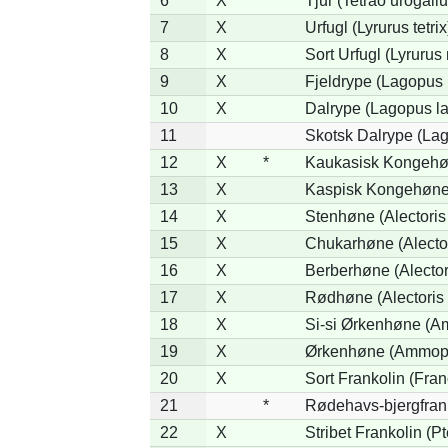
6
X
Tjur (Tetrao urogallu
7
X
Urfugl (Lyrurus tetrix
8
X
Sort Urfugl (Lyrurus
9
X
Fjeldrype (Lagopus
10
X
Dalrype (Lagopus l
11
Skotsk Dalrype (Lag
12
X
*
Kaukasisk Kongehøn
13
X
Kaspisk Kongehøne 
14
X
Stenhøne (Alectoris
15
X
Chukarhøne (Alector
16
X
Berberhøne (Alector
17
X
Rødhøne (Alectoris 
18
X
Si-si Ørkenhøne (Am
19
X
Ørkenhøne (Ammope
20
X
Sort Frankolin (Fran
21
*
Rødehavs-bjergfranko
22
X
Stribet Frankolin (Pt