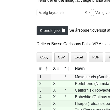
Herunder er det muligt at vælge blandt alle 
×
Vælg krydsliste
Vælg vi
Se årsopdelt oversigt a
Kronologisk
Dette er Bosse Carlssons Falsk VP Artslis
Copy
CSV
Excel
PDF
#
X
*
Navn
1
*
Masaistruds (Struth
2
X
Perlehøne (Numida 
3
X
*
Californisk Topvagtel
4
X
*
Bobwhite (Colinus v
5
X
Hjerpe (Tetrastes b