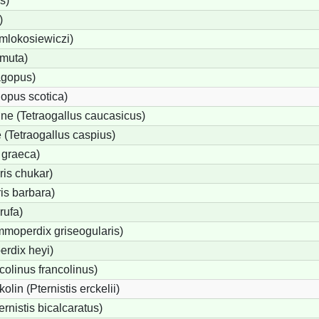
s)
)
 mlokosiewiczi)
 muta)
agopus)
opus scotica)
e (Tetraogallus caucasicus)
(Tetraogallus caspius)
 graeca)
is chukar)
is barbara)
rufa)
moperdix griseogularis)
rdix heyi)
colinus francolinus)
lin (Pternistis erckelii)
ernistis bicalcaratus)