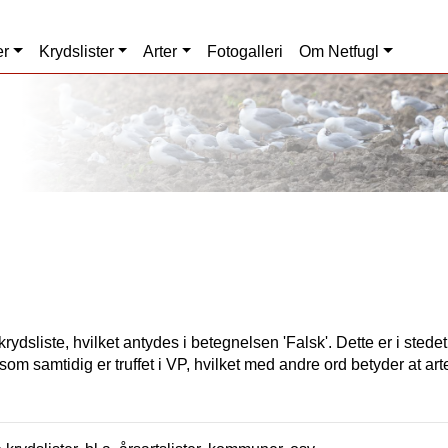
er
Krydslister
Arter
Fotogalleri
Om Netfugl
rydsliste, hvilket antydes i betegnelsen 'Falsk'. Dette er i stede
som samtidig er truffet i VP, hvilket med andre ord betyder at art