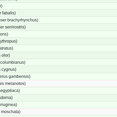
r)
fabalis)
ser brachyrhynchus)
 serrirostris)
rons)
ythropus)
tratus)
olor)
 columbianus)
 cygnus)
terus gambensis)
is melanotos)
egyptiaca)
adorna)
rruginea)
 moschata)