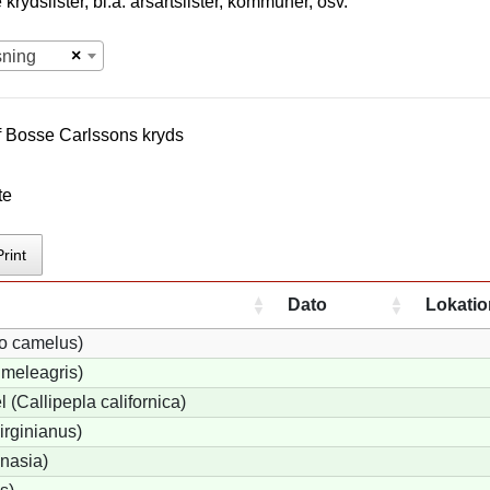
krydslister, bl.a. årsartslister, kommuner, osv.
×
sning
f
Bosse Carlsson
s kryds
te
Print
Dato
Lokatio
io camelus)
meleagris)
 (Callipepla californica)
irginianus)
onasia)