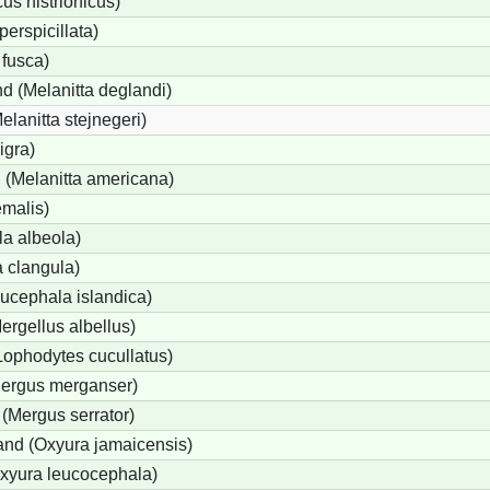
us histrionicus)
perspicillata)
 fusca)
d (Melanitta deglandi)
elanitta stejnegeri)
igra)
(Melanitta americana)
emalis)
a albeola)
 clangula)
ucephala islandica)
Mergellus albellus)
Lophodytes cucullatus)
Mergus merganser)
 (Mergus serrator)
nd (Oxyura jamaicensis)
xyura leucocephala)