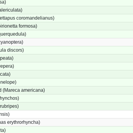
sa)
lericulata)
ettapus coromandelianus)
birionetta formosa)
querquedula)
cyanoptera)
ula discors)
peata)
repera)
cata)
nelope)
 (Mareca americana)
rhynchos)
rubripes)
sis)
s erythrorhyncha)
ta)