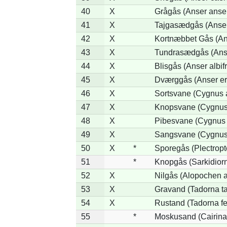
40
X
Grågås (Anser anse
41
X
Tajgasædgås (Anser 
42
X
Kortnæbbet Gås (An
43
X
Tundrasædgås (Anser
44
X
Blisgås (Anser albif
45
X
Dværggås (Anser er
46
X
Sortsvane (Cygnus a
47
X
Knopsvane (Cygnus 
48
X
Pibesvane (Cygnus
49
X
Sangsvane (Cygnus
50
X
*
Sporegås (Plectrop
51
*
Knopgås (Sarkidiorn
52
X
Nilgås (Alopochen a
53
X
Gravand (Tadorna t
54
X
Rustand (Tadorna fe
55
*
Moskusand (Cairina