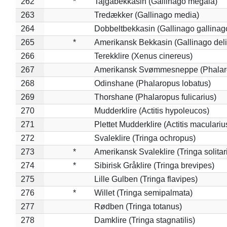
262
*
Tajgabekkasin (Gallinago megala)
263
Tredækker (Gallinago media)
264
Dobbeltbekkasin (Gallinago gallinag
265
*
Amerikansk Bekkasin (Gallinago deli
266
Terekklire (Xenus cinereus)
267
Amerikansk Svømmesneppe (Phalarop
268
Odinshane (Phalaropus lobatus)
269
Thorshane (Phalaropus fulicarius)
270
Mudderklire (Actitis hypoleucos)
271
Plettet Mudderklire (Actitis maculariu
272
Svaleklire (Tringa ochropus)
273
*
Amerikansk Svaleklire (Tringa solitar
274
*
Sibirisk Gråklire (Tringa brevipes)
275
Lille Gulben (Tringa flavipes)
276
*
Willet (Tringa semipalmata)
277
Rødben (Tringa totanus)
278
Damklire (Tringa stagnatilis)