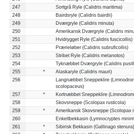
247
Sortgrå Ryle (Calidris maritima)
248
Bairdsryle (Calidris bairdii)
249
Dværgryle (Calidris minuta)
250
Amerikansk Dværgryle (Calidris minut
251
Hvidrygget Ryle (Calidris fuscicollis)
252
Prærieløber (Calidris subruficollis)
253
Stribet Ryle (Calidris melanotos)
254
Tyknæbbet Dværgryle (Calidris pusil
255
*
Alaskaryle (Calidris mauri)
256
Langnæbbet Sneppeklire (Limnodro
scolopaceus)
257
*
Kortnæbbet Sneppeklire (Limnodrom
258
Skovsneppe (Scolopax rusticola)
259
*
Amerikansk Skovsneppe (Scolopax m
260
Enkeltbekkasin (Lymnocryptes minim
261
*
Sibirisk Bekkasin (Gallinago stenura