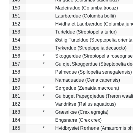
150
Madeiradue (Columba trocaz)
151
Laurbærdue (Columba bollii)
152
Hvidhalet Laurbærdue (Columba jun
153
Turteldue (Streptopelia turtur)
154
Østlig Turteldue (Streptopelia oriental
155
Tyrkerdue (Streptopelia decaocto)
156
*
Skoggerdue (Streptopelia roseogrise
157
*
Guløjet Skoggerdue (Streptopelia de
158
Palmedue (Spilopelia senegalensis)
159
Namaquadue (Oena capensis)
160
*
Sørgedue (Zenaida macroura)
161
*
Gulbuget Papegøjedue (Treron waali
162
Vandrikse (Rallus aquaticus)
163
*
Græsrikse (Crex egregia)
164
Engsnarre (Crex crex)
165
*
Hvidbrystet Rørhøne (Amaurornis ph