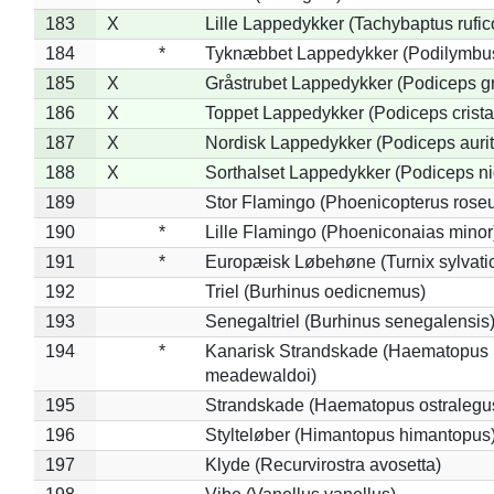
183
X
Lille Lappedykker (Tachybaptus rufico
184
*
Tyknæbbet Lappedykker (Podilymbu
185
X
Gråstrubet Lappedykker (Podiceps g
186
X
Toppet Lappedykker (Podiceps crista
187
X
Nordisk Lappedykker (Podiceps aurit
188
X
Sorthalset Lappedykker (Podiceps nig
189
Stor Flamingo (Phoenicopterus rose
190
*
Lille Flamingo (Phoeniconaias minor
191
*
Europæisk Løbehøne (Turnix sylvati
192
Triel (Burhinus oedicnemus)
193
Senegaltriel (Burhinus senegalensis
194
*
Kanarisk Strandskade (Haematopus
meadewaldoi)
195
Strandskade (Haematopus ostralegu
196
Stylteløber (Himantopus himantopus
197
Klyde (Recurvirostra avosetta)