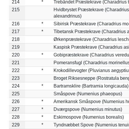
214
*
Trebåndet Præstekrave (Charadrius tr
215
Hvidbrystet Præstekrave (Charadrius
alexandrinus)
216
*
Sibirisk Præstekrave (Charadrius mo
217
*
Tibetansk Præstekrave (Charadrius at
218
Ørkenpræstekrave (Charadrius lesche
219
Kaspisk Præstekrave (Charadrius asi
220
*
Gobipræstekrave (Charadrius veredu
221
Pomeransfugl (Charadrius morinellu
222
*
Krokodillevogter (Pluvianus aegyptiu
223
Broget Riksesneppe (Rostratula ben
224
*
Bartramsklire (Bartramia longicauda)
225
Småspove (Numenius phaeopus)
226
*
Amerikansk Småspove (Numenius h
227
*
Dværgspove (Numenius minutus)
228
*
Eskimospove (Numenius borealis)
229
*
Tyndnæbbet Spove (Numenius tenuiro