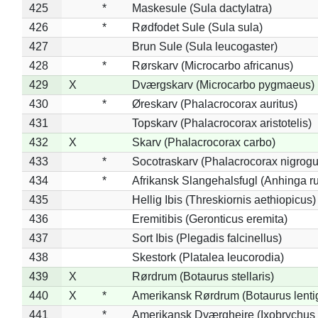
425
*
Maskesule (Sula dactylatra)
426
*
Rødfodet Sule (Sula sula)
427
Brun Sule (Sula leucogaster)
428
*
Rørskarv (Microcarbo africanus)
429
X
Dværgskarv (Microcarbo pygmaeus)
430
*
Øreskarv (Phalacrocorax auritus)
431
Topskarv (Phalacrocorax aristotelis)
432
X
Skarv (Phalacrocorax carbo)
433
*
Socotraskarv (Phalacrocorax nigrogul
434
*
Afrikansk Slangehalsfugl (Anhinga ru
435
Hellig Ibis (Threskiornis aethiopicus)
436
Eremitibis (Geronticus eremita)
437
Sort Ibis (Plegadis falcinellus)
438
Skestork (Platalea leucorodia)
439
X
Rørdrum (Botaurus stellaris)
440
X
*
Amerikansk Rørdrum (Botaurus lenti
441
*
Amerikansk Dværghejre (Ixobrychus e