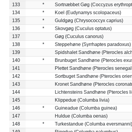
133
*
Sortnæbbet Gøg (Coccyzus erythrop
134
*
Koel (Eudynamys scolopaceus)
135
*
Guldgøg (Chrysococcyx caprius)
136
*
Skovgøg (Cuculus optatus)
137
Gøg (Cuculus canorus)
138
*
Steppehøne (Syrrhaptes paradoxus)
139
Spidshalet Sandhøne (Pterocles alch
140
*
Brunbuget Sandhøne (Pterocles exus
141
Plettet Sandhøne (Pterocles senegal
142
Sortbuget Sandhøne (Pterocles orient
143
Kronet Sandhøne (Pterocles coronat
144
Lichtensteins Sandhøne (Pterocles lic
145
Klippedue (Columba livia)
146
*
Guineadue (Columba guinea)
147
Huldue (Columba oenas)
148
*
Turkestandue (Columba eversmanni
149
Ringdue (Columba palumbus)