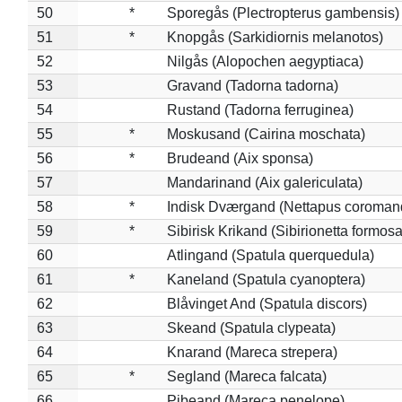
50
*
Sporegås (Plectropterus gambensis)
51
*
Knopgås (Sarkidiornis melanotos)
52
Nilgås (Alopochen aegyptiaca)
53
Gravand (Tadorna tadorna)
54
Rustand (Tadorna ferruginea)
55
*
Moskusand (Cairina moschata)
56
*
Brudeand (Aix sponsa)
57
Mandarinand (Aix galericulata)
58
*
Indisk Dværgand (Nettapus coroman
59
*
Sibirisk Krikand (Sibirionetta formosa
60
Atlingand (Spatula querquedula)
61
*
Kaneland (Spatula cyanoptera)
62
Blåvinget And (Spatula discors)
63
Skeand (Spatula clypeata)
64
Knarand (Mareca strepera)
65
*
Segland (Mareca falcata)
66
Pibeand (Mareca penelope)