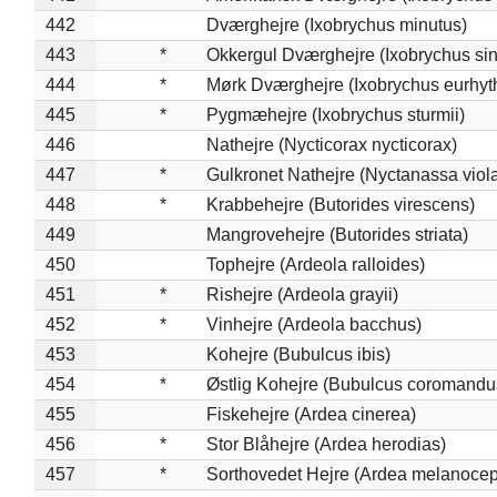
442
Dværghejre (Ixobrychus minutus)
443
*
Okkergul Dværghejre (Ixobrychus sin
444
*
Mørk Dværghejre (Ixobrychus eurhy
445
*
Pygmæhejre (Ixobrychus sturmii)
446
Nathejre (Nycticorax nycticorax)
447
*
Gulkronet Nathejre (Nyctanassa viol
448
*
Krabbehejre (Butorides virescens)
449
Mangrovehejre (Butorides striata)
450
Tophejre (Ardeola ralloides)
451
*
Rishejre (Ardeola grayii)
452
*
Vinhejre (Ardeola bacchus)
453
Kohejre (Bubulcus ibis)
454
*
Østlig Kohejre (Bubulcus coromandu
455
Fiskehejre (Ardea cinerea)
456
*
Stor Blåhejre (Ardea herodias)
457
*
Sorthovedet Hejre (Ardea melanocep