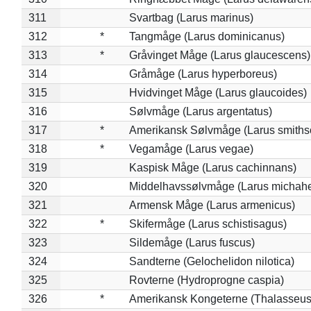
311
Svartbag (Larus marinus)
312
*
Tangmåge (Larus dominicanus)
313
*
Gråvinget Måge (Larus glaucescens)
314
Gråmåge (Larus hyperboreus)
315
Hvidvinget Måge (Larus glaucoides)
316
Sølvmåge (Larus argentatus)
317
*
Amerikansk Sølvmåge (Larus smiths
318
*
Vegamåge (Larus vegae)
319
Kaspisk Måge (Larus cachinnans)
320
Middelhavssølvmåge (Larus michahel
321
Armensk Måge (Larus armenicus)
322
*
Skifermåge (Larus schistisagus)
323
Sildemåge (Larus fuscus)
324
Sandterne (Gelochelidon nilotica)
325
Rovterne (Hydroprogne caspia)
326
*
Amerikansk Kongeterne (Thalasseu