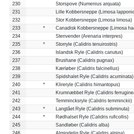
230
Storspove (Numenius arquata)
231
Lille Kobbersneppe (Limosa lapponi
232
Stor Kobbersneppe (Limosa limosa)
233
*
Canadisk Kobbersneppe (Limosa ha
234
Stenvender (Arenaria interpres)
235
*
Storryle (Calidris tenuirostris)
236
Islandsk Ryle (Calidris canutus)
237
Brushane (Calidris pugnax)
238
Kærløber (Calidris falcinellus)
239
Spidshalet Ryle (Calidris acuminata)
240
*
Klireryle (Calidris himantopus)
241
Krumnæbbet Ryle (Calidris ferrugine
242
Temmincksryle (Calidris temminckii)
243
*
Langtået Ryle (Calidris subminuta)
244
*
Rødhalset Ryle (Calidris ruficollis)
245
Sandløber (Calidris alba)
246
Almindelig Ryle (Calidris alpina)