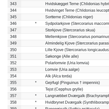
343
Hvidskægget Terne (Chlidonias hybr
344
Hvidvinget Terne (Chlidonias leucopt
345
Sortterne (Chlidonias niger)
346
*
Sydpolarkjove (Stercorarius maccorm
347
Storkjove (Stercorarius skua)
348
Mellemkjove (Stercorarius pomarinus
349
Almindelig Kjove (Stercorarius parasi
350
Lille Kjove (Stercorarius longicaudus
351
Søkonge (Alle alle)
352
Polarlomvie (Uria lomvia)
353
Lomvie (Uria aalge)
354
Alk (Alca torda)
355
*
Gejrfugl (Pinguinus † impennis)
356
Tejst (Cepphus grylle)
357
*
Langnæbbet Dværgalk (Brachyramph
358
*
Hvidbrynet Dværgalk (Synthliboramp
359
*
Papegøjealk (Aethia psittacula)