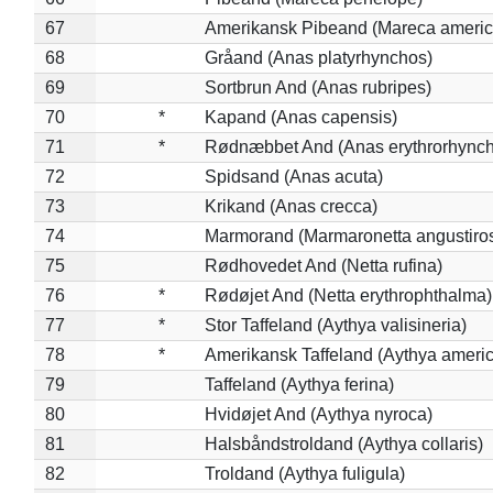
67
Amerikansk Pibeand (Mareca americ
68
Gråand (Anas platyrhynchos)
69
Sortbrun And (Anas rubripes)
70
*
Kapand (Anas capensis)
71
*
Rødnæbbet And (Anas erythrorhynch
72
Spidsand (Anas acuta)
73
Krikand (Anas crecca)
74
Marmorand (Marmaronetta angustirost
75
Rødhovedet And (Netta rufina)
76
*
Rødøjet And (Netta erythrophthalma)
77
*
Stor Taffeland (Aythya valisineria)
78
*
Amerikansk Taffeland (Aythya ameri
79
Taffeland (Aythya ferina)
80
Hvidøjet And (Aythya nyroca)
81
Halsbåndstroldand (Aythya collaris)
82
Troldand (Aythya fuligula)