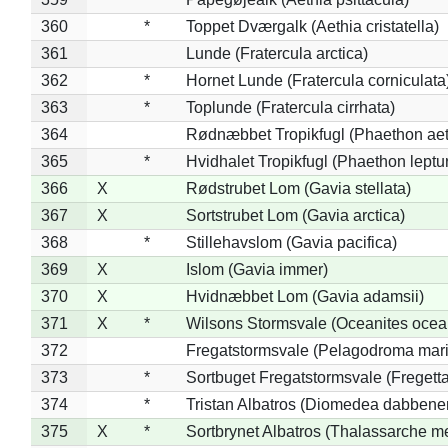
360
*
Toppet Dværgalk (Aethia cristatella)
361
Lunde (Fratercula arctica)
362
*
Hornet Lunde (Fratercula corniculata
363
*
Toplunde (Fratercula cirrhata)
364
Rødnæbbet Tropikfugl (Phaethon ae
365
*
Hvidhalet Tropikfugl (Phaethon leptu
366
X
Rødstrubet Lom (Gavia stellata)
367
X
Sortstrubet Lom (Gavia arctica)
368
*
Stillehavslom (Gavia pacifica)
369
X
Islom (Gavia immer)
370
X
Hvidnæbbet Lom (Gavia adamsii)
371
X
*
Wilsons Stormsvale (Oceanites ocea
372
Fregatstormsvale (Pelagodroma mar
373
*
Sortbuget Fregatstormsvale (Fregetta
374
*
Tristan Albatros (Diomedea dabbene
375
X
*
Sortbrynet Albatros (Thalassarche m