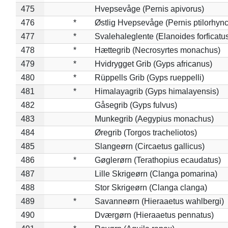
475
Hvepsevåge (Pernis apivorus)
476
*
Østlig Hvepsevåge (Pernis ptilorhyn
477
*
Svalehaleglente (Elanoides forficatu
478
*
Hættegrib (Necrosyrtes monachus)
479
*
Hvidrygget Grib (Gyps africanus)
480
*
Rüppells Grib (Gyps rueppelli)
481
*
Himalayagrib (Gyps himalayensis)
482
Gåsegrib (Gyps fulvus)
483
Munkegrib (Aegypius monachus)
484
Øregrib (Torgos tracheliotos)
485
Slangeørn (Circaetus gallicus)
486
*
Gøglerørn (Terathopius ecaudatus)
487
Lille Skrigeørn (Clanga pomarina)
488
Stor Skrigeørn (Clanga clanga)
489
*
Savanneørn (Hieraaetus wahlbergi)
490
Dværgørn (Hieraaetus pennatus)