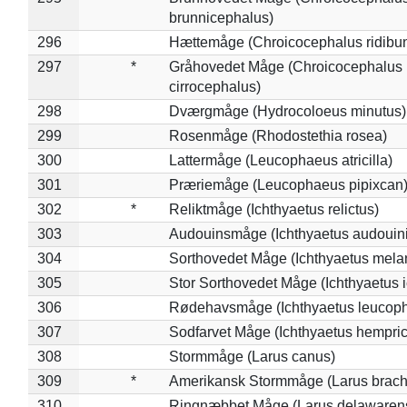
brunnicephalus)
296
Hættemåge (Chroicocephalus ridibu
297
*
Gråhovedet Måge (Chroicocephalus
cirrocephalus)
298
Dværgmåge (Hydrocoloeus minutus)
299
Rosenmåge (Rhodostethia rosea)
300
Lattermåge (Leucophaeus atricilla)
301
Præriemåge (Leucophaeus pipixcan
302
*
Reliktmåge (Ichthyaetus relictus)
303
Audouinsmåge (Ichthyaetus audouini
304
Sorthovedet Måge (Ichthyaetus mela
305
Stor Sorthovedet Måge (Ichthyaetus 
306
Rødehavsmåge (Ichthyaetus leucop
307
Sodfarvet Måge (Ichthyaetus hempric
308
Stormmåge (Larus canus)
309
*
Amerikansk Stormmåge (Larus brach
310
Ringnæbbet Måge (Larus delawarens