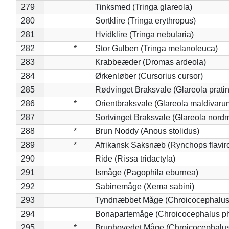
279
Tinksmed (Tringa glareola)
280
Sortklire (Tringa erythropus)
281
Hvidklire (Tringa nebularia)
282
*
Stor Gulben (Tringa melanoleuca)
283
Krabbeæder (Dromas ardeola)
284
Ørkenløber (Cursorius cursor)
285
Rødvinget Braksvale (Glareola pratin
286
*
Orientbraksvale (Glareola maldivaru
287
Sortvinget Braksvale (Glareola nord
288
*
Brun Noddy (Anous stolidus)
289
*
Afrikansk Saksnæb (Rynchops flaviro
290
Ride (Rissa tridactyla)
291
Ismåge (Pagophila eburnea)
292
Sabinemåge (Xema sabini)
293
Tyndnæbbet Måge (Chroicocephalus
294
Bonapartemåge (Chroicocephalus ph
295
*
Brunhovedet Måge (Chroicocephalu