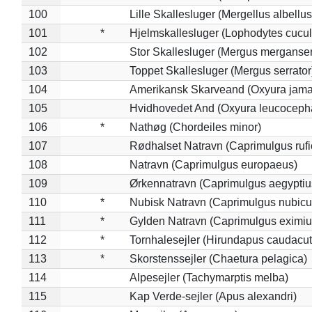
100
Lille Skallesluger (Mergellus albellus
101
*
Hjelmskallesluger (Lophodytes cucul
102
Stor Skallesluger (Mergus merganser
103
Toppet Skallesluger (Mergus serrator
104
Amerikansk Skarveand (Oxyura jama
105
Hvidhovedet And (Oxyura leucoceph
106
*
Nathøg (Chordeiles minor)
107
Rødhalset Natravn (Caprimulgus rufic
108
Natravn (Caprimulgus europaeus)
109
Ørkennatravn (Caprimulgus aegyptiu
110
*
Nubisk Natravn (Caprimulgus nubicu
111
*
Gylden Natravn (Caprimulgus eximiu
112
*
Tornhalesejler (Hirundapus caudacut
113
*
Skorstenssejler (Chaetura pelagica)
114
Alpesejler (Tachymarptis melba)
115
Kap Verde-sejler (Apus alexandri)