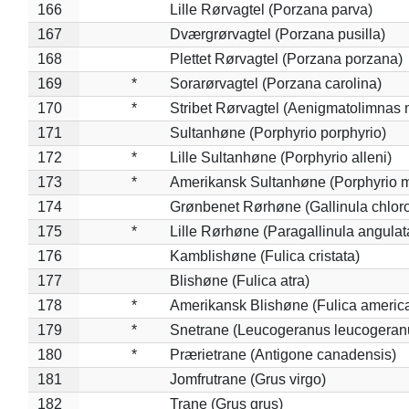
166
Lille Rørvagtel (Porzana parva)
167
Dværgrørvagtel (Porzana pusilla)
168
Plettet Rørvagtel (Porzana porzana)
169
*
Sorarørvagtel (Porzana carolina)
170
*
Stribet Rørvagtel (Aenigmatolimnas 
171
Sultanhøne (Porphyrio porphyrio)
172
*
Lille Sultanhøne (Porphyrio alleni)
173
*
Amerikansk Sultanhøne (Porphyrio m
174
Grønbenet Rørhøne (Gallinula chlor
175
*
Lille Rørhøne (Paragallinula angulat
176
Kamblishøne (Fulica cristata)
177
Blishøne (Fulica atra)
178
*
Amerikansk Blishøne (Fulica americ
179
*
Snetrane (Leucogeranus leucogeran
180
*
Prærietrane (Antigone canadensis)
181
Jomfrutrane (Grus virgo)
182
Trane (Grus grus)