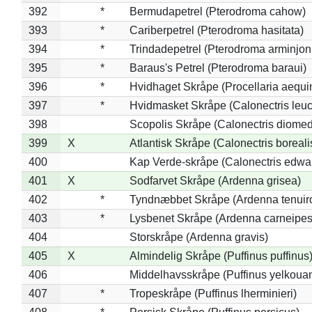
392
*
Bermudapetrel (Pterodroma cahow)
393
*
Cariberpetrel (Pterodroma hasitata)
394
*
Trindadepetrel (Pterodroma arminjon
395
*
Baraus's Petrel (Pterodroma baraui)
396
*
Hvidhaget Skråpe (Procellaria aequin
397
*
Hvidmasket Skråpe (Calonectris leu
398
Scopolis Skråpe (Calonectris diome
399
X
Atlantisk Skråpe (Calonectris boreali
400
Kap Verde-skråpe (Calonectris edwar
401
X
Sodfarvet Skråpe (Ardenna grisea)
402
*
Tyndnæbbet Skråpe (Ardenna tenuiro
403
*
Lysbenet Skråpe (Ardenna carneipes
404
Storskråpe (Ardenna gravis)
405
X
Almindelig Skråpe (Puffinus puffinus
406
Middelhavsskråpe (Puffinus yelkoua
407
*
Tropeskråpe (Puffinus lherminieri)