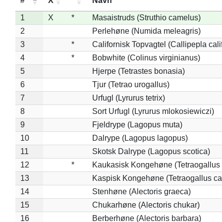
#
X
*
Navn
1
X
*
Masaistruds (Struthio camelus)
2
Perlehøne (Numida meleagris)
3
*
Californisk Topvagtel (Callipepla cali
4
*
Bobwhite (Colinus virginianus)
5
Hjerpe (Tetrastes bonasia)
6
Tjur (Tetrao urogallus)
7
Urfugl (Lyrurus tetrix)
8
Sort Urfugl (Lyrurus mlokosiewiczi)
9
Fjeldrype (Lagopus muta)
10
Dalrype (Lagopus lagopus)
11
Skotsk Dalrype (Lagopus scotica)
12
*
Kaukasisk Kongehøne (Tetraogallus 
13
Kaspisk Kongehøne (Tetraogallus ca
14
Stenhøne (Alectoris graeca)
15
Chukarhøne (Alectoris chukar)
16
Berberhøne (Alectoris barbara)