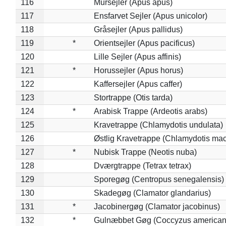
116
Mursejler (Apus apus)
117
Ensfarvet Sejler (Apus unicolor)
118
Gråsejler (Apus pallidus)
119
*
Orientsejler (Apus pacificus)
120
Lille Sejler (Apus affinis)
121
*
Horussejler (Apus horus)
122
Kaffersejler (Apus caffer)
123
Stortrappe (Otis tarda)
124
*
Arabisk Trappe (Ardeotis arabs)
125
Kravetrappe (Chlamydotis undulata)
126
Østlig Kravetrappe (Chlamydotis mac
127
*
Nubisk Trappe (Neotis nuba)
128
Dværgtrappe (Tetrax tetrax)
129
Sporegøg (Centropus senegalensis)
130
Skadegøg (Clamator glandarius)
131
*
Jacobinergøg (Clamator jacobinus)
132
*
Gulnæbbet Gøg (Coccyzus american