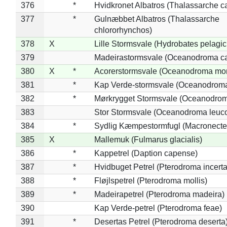
376
*
Hvidkronet Albatros (Thalassarche c
377
*
Gulnæbbet Albatros (Thalassarche
chlororhynchos)
378
X
Lille Stormsvale (Hydrobates pelagic
379
Madeirastormsvale (Oceanodroma ca
380
X
*
Acorerstormsvale (Oceanodroma mon
381
*
Kap Verde-stormsvale (Oceanodroma
382
*
Mørkrygget Stormsvale (Oceanodrom
383
Stor Stormsvale (Oceanodroma leuc
384
*
Sydlig Kæmpestormfugl (Macronecte
385
X
Mallemuk (Fulmarus glacialis)
386
*
Kappetrel (Daption capense)
387
*
Hvidbuget Petrel (Pterodroma incerta
388
*
Fløjlspetrel (Pterodroma mollis)
389
*
Madeirapetrel (Pterodroma madeira)
390
Kap Verde-petrel (Pterodroma feae)
391
*
Desertas Petrel (Pterodroma deserta