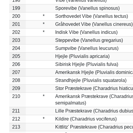
198
Vibe (Vanellus vanellus)
199
Sporevibe (Vanellus spinosus)
200
*
Sorthovedet Vibe (Vanellus tectus)
201
*
Gråhovedet Vibe (Vanellus cinereus)
202
*
Indisk Vibe (Vanellus indicus)
203
Steppevibe (Vanellus gregarius)
204
Sumpvibe (Vanellus leucurus)
205
Hjejle (Pluvialis apricaria)
206
Sibirisk Hjejle (Pluvialis fulva)
207
Amerikansk Hjejle (Pluvialis dominic
208
Strandhjejle (Pluvialis squatarola)
209
Stor Præstekrave (Charadrius hiaticu
210
*
Amerikansk Præstekrave (Charadriu
semipalmatus)
211
Lille Præstekrave (Charadrius dubius
212
*
Kildire (Charadrius vociferus)
213
Kittlitz' Præstekrave (Charadrius pec