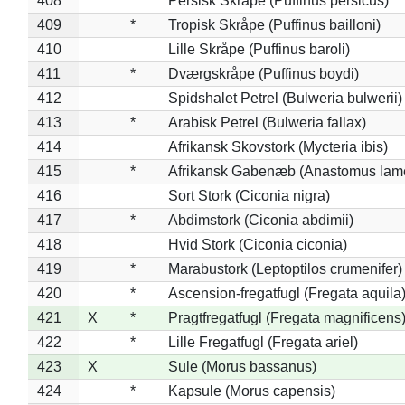
408
*
Persisk Skråpe (Puffinus persicus)
409
*
Tropisk Skråpe (Puffinus bailloni)
410
Lille Skråpe (Puffinus baroli)
411
*
Dværgskråpe (Puffinus boydi)
412
Spidshalet Petrel (Bulweria bulwerii)
413
*
Arabisk Petrel (Bulweria fallax)
414
Afrikansk Skovstork (Mycteria ibis)
415
*
Afrikansk Gabenæb (Anastomus lame
416
Sort Stork (Ciconia nigra)
417
*
Abdimstork (Ciconia abdimii)
418
Hvid Stork (Ciconia ciconia)
419
*
Marabustork (Leptoptilos crumenifer)
420
*
Ascension-fregatfugl (Fregata aquila
421
X
*
Pragtfregatfugl (Fregata magnificens
422
*
Lille Fregatfugl (Fregata ariel)
423
X
Sule (Morus bassanus)
424
*
Kapsule (Morus capensis)