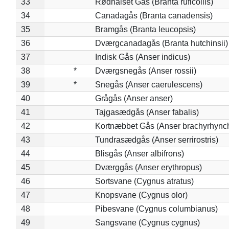
33
Rødhalset Gås (Branta ruficollis)
34
Canadagås (Branta canadensis)
35
Bramgås (Branta leucopsis)
36
Dværgcanadagås (Branta hutchinsii)
37
Indisk Gås (Anser indicus)
38
*
Dværgsnegås (Anser rossii)
39
*
Snegås (Anser caerulescens)
40
Grågås (Anser anser)
41
Tajgasædgås (Anser fabalis)
42
Kortnæbbet Gås (Anser brachyrhync
43
Tundrasædgås (Anser serrirostris)
44
Blisgås (Anser albifrons)
45
Dværggås (Anser erythropus)
46
Sortsvane (Cygnus atratus)
47
Knopsvane (Cygnus olor)
48
Pibesvane (Cygnus columbianus)
49
Sangsvane (Cygnus cygnus)