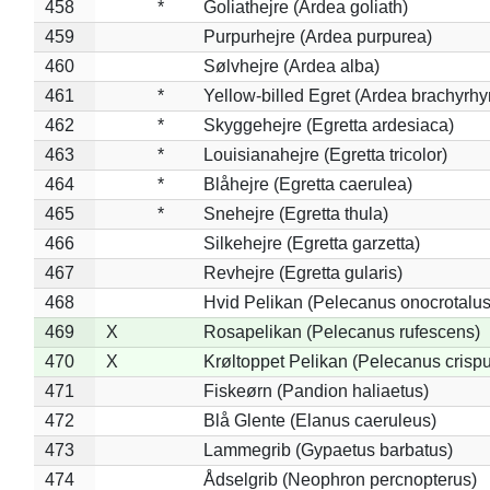
458
*
Goliathejre (Ardea goliath)
459
Purpurhejre (Ardea purpurea)
460
Sølvhejre (Ardea alba)
461
*
Yellow-billed Egret (Ardea brachyrh
462
*
Skyggehejre (Egretta ardesiaca)
463
*
Louisianahejre (Egretta tricolor)
464
*
Blåhejre (Egretta caerulea)
465
*
Snehejre (Egretta thula)
466
Silkehejre (Egretta garzetta)
467
Revhejre (Egretta gularis)
468
Hvid Pelikan (Pelecanus onocrotalus
469
X
Rosapelikan (Pelecanus rufescens)
470
X
Krøltoppet Pelikan (Pelecanus crisp
471
Fiskeørn (Pandion haliaetus)
472
Blå Glente (Elanus caeruleus)
473
Lammegrib (Gypaetus barbatus)
474
Ådselgrib (Neophron percnopterus)