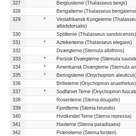
327
Bergiusterne (Thalasseus bergii)
328
Bengalterne (Thalasseus bengalensi
329
*
Vestafrikansk Kongeterne (Thalasse
albididorsalis)
330
Splitterne (Thalasseus sandvicensis)
331
*
Aztekerterne (Thalasseus elegans)
332
Dværgterne (Sternula albifrons)
333
*
Persisk Dværgterne (Sternula saunde
334
*
Amerikansk Dværgterne (Sternula ant
335
*
Beringsterne (Onychoprion aleuticus
336
Brilleterne (Onychoprion anaethetus)
337
*
Sodfarvet Terne (Onychoprion fuscat
338
Rosenterne (Sterna dougallii)
339
Fjordterne (Sterna hirundo)
340
Hvidkindet Terne (Sterna repressa)
341
Havterne (Sterna paradisaea)
342
Prærieterne (Sterna forsteri)