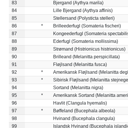
83
Bjergand (Aythya marila)
84
Lille Bjergand (Aythya affinis)
85
Stellersand (Polysticta stelleri)
86
*
Brilleederfugl (Somateria fischeri)
87
Kongeederfugl (Somateria spectabili
88
Ederfugl (Somateria mollissima)
89
Strømand (Histrionicus histrionicus)
90
Brilleand (Melanitta perspicillata)
91
Fløjlsand (Melanitta fusca)
92
*
Amerikansk Fløjlsand (Melanitta deg
93
*
Sibirisk Fløjlsand (Melanitta stejnege
94
Sortand (Melanitta nigra)
95
*
Amerikansk Sortand (Melanitta amer
96
Havlit (Clangula hyemalis)
97
*
Bøffeland (Bucephala albeola)
98
Hvinand (Bucephala clangula)
99
Islandsk Hvinand (Bucephala islandi