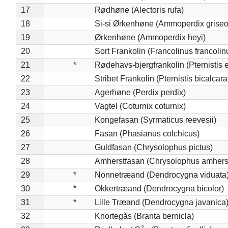
17
Rødhøne (Alectoris rufa)
18
Si-si Ørkenhøne (Ammoperdix griseo
19
Ørkenhøne (Ammoperdix heyi)
20
Sort Frankolin (Francolinus francolin
21
*
Rødehavs-bjergfrankolin (Pternistis e
22
Stribet Frankolin (Pternistis bicalcara
23
Agerhøne (Perdix perdix)
24
Vagtel (Coturnix coturnix)
25
Kongefasan (Syrmaticus reevesii)
26
Fasan (Phasianus colchicus)
27
Guldfasan (Chrysolophus pictus)
28
Amherstfasan (Chrysolophus amhers
29
*
Nonnetræand (Dendrocygna viduata
30
*
Okkertræand (Dendrocygna bicolor)
31
*
Lille Træand (Dendrocygna javanica
32
Knortegås (Branta bernicla)