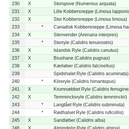
230
X
Storspove (Numenius arquata)
231
X
Lille Kobbersneppe (Limosa lapponi
232
X
Stor Kobbersneppe (Limosa limosa)
233
*
Canadisk Kobbersneppe (Limosa ha
234
X
Stenvender (Arenaria interpres)
235
*
Storryle (Calidris tenuirostris)
236
X
Islandsk Ryle (Calidris canutus)
237
X
Brushane (Calidris pugnax)
238
X
Kærløber (Calidris falcinellus)
239
Spidshalet Ryle (Calidris acuminata)
240
*
Klireryle (Calidris himantopus)
241
X
Krumnæbbet Ryle (Calidris ferrugine
242
X
Temmincksryle (Calidris temminckii)
243
*
Langtået Ryle (Calidris subminuta)
244
*
Rødhalset Ryle (Calidris ruficollis)
245
X
Sandløber (Calidris alba)
246
X
Almindelig Ryle (Calidris alpina)