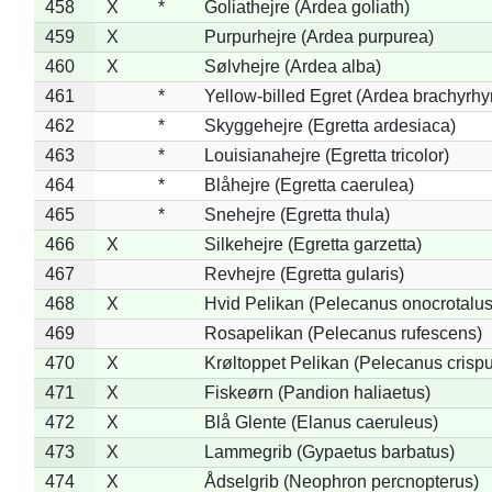
458
X
*
Goliathejre (Ardea goliath)
459
X
Purpurhejre (Ardea purpurea)
460
X
Sølvhejre (Ardea alba)
461
*
Yellow-billed Egret (Ardea brachyrh
462
*
Skyggehejre (Egretta ardesiaca)
463
*
Louisianahejre (Egretta tricolor)
464
*
Blåhejre (Egretta caerulea)
465
*
Snehejre (Egretta thula)
466
X
Silkehejre (Egretta garzetta)
467
Revhejre (Egretta gularis)
468
X
Hvid Pelikan (Pelecanus onocrotalus
469
Rosapelikan (Pelecanus rufescens)
470
X
Krøltoppet Pelikan (Pelecanus crisp
471
X
Fiskeørn (Pandion haliaetus)
472
X
Blå Glente (Elanus caeruleus)
473
X
Lammegrib (Gypaetus barbatus)
474
X
Ådselgrib (Neophron percnopterus)