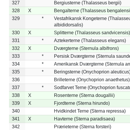
327
Bergiusterne (Thalasseus bergii)
328
X
Bengalterne (Thalasseus bengalensi
329
*
Vestafrikansk Kongeterne (Thalasse
albididorsalis)
330
X
Splitterne (Thalasseus sandvicensis)
331
*
Aztekerterne (Thalasseus elegans)
332
X
Dværgterne (Sternula albifrons)
333
*
Persisk Dværgterne (Sternula saunde
334
*
Amerikansk Dværgterne (Sternula ant
335
*
Beringsterne (Onychoprion aleuticus
336
Brilleterne (Onychoprion anaethetus)
337
*
Sodfarvet Terne (Onychoprion fuscat
338
X
Rosenterne (Sterna dougallii)
339
X
Fjordterne (Sterna hirundo)
340
Hvidkindet Terne (Sterna repressa)
341
X
Havterne (Sterna paradisaea)
342
Prærieterne (Sterna forsteri)