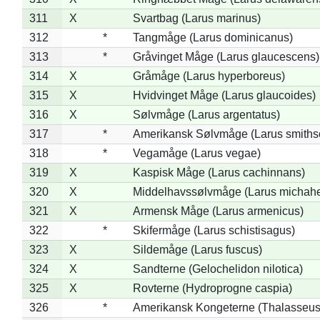
311
X
Svartbag (Larus marinus)
312
*
Tangmåge (Larus dominicanus)
313
*
Gråvinget Måge (Larus glaucescens)
314
X
Gråmåge (Larus hyperboreus)
315
X
Hvidvinget Måge (Larus glaucoides)
316
X
Sølvmåge (Larus argentatus)
317
*
Amerikansk Sølvmåge (Larus smiths
318
*
Vegamåge (Larus vegae)
319
X
Kaspisk Måge (Larus cachinnans)
320
X
Middelhavssølvmåge (Larus michahel
321
X
Armensk Måge (Larus armenicus)
322
*
Skifermåge (Larus schistisagus)
323
X
Sildemåge (Larus fuscus)
324
X
Sandterne (Gelochelidon nilotica)
325
X
Rovterne (Hydroprogne caspia)
326
*
Amerikansk Kongeterne (Thalasseu