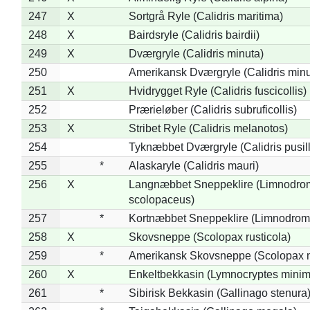
247
X
Sortgrå Ryle (Calidris maritima)
248
X
Bairdsryle (Calidris bairdii)
249
X
Dværgryle (Calidris minuta)
250
Amerikansk Dværgryle (Calidris minut
251
X
Hvidrygget Ryle (Calidris fuscicollis)
252
Prærieløber (Calidris subruficollis)
253
X
Stribet Ryle (Calidris melanotos)
254
Tyknæbbet Dværgryle (Calidris pusil
255
*
Alaskaryle (Calidris mauri)
256
X
Langnæbbet Sneppeklire (Limnodro
scolopaceus)
257
*
Kortnæbbet Sneppeklire (Limnodrom
258
X
Skovsneppe (Scolopax rusticola)
259
*
Amerikansk Skovsneppe (Scolopax m
260
X
Enkeltbekkasin (Lymnocryptes minim
261
*
Sibirisk Bekkasin (Gallinago stenura