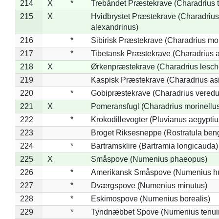
214
X
*
Trebåndet Præstekrave (Charadrius tr
215
X
Hvidbrystet Præstekrave (Charadrius
alexandrinus)
216
*
Sibirisk Præstekrave (Charadrius mo
217
*
Tibetansk Præstekrave (Charadrius at
218
X
Ørkenpræstekrave (Charadrius lesche
219
Kaspisk Præstekrave (Charadrius asi
220
*
Gobipræstekrave (Charadrius veredu
221
X
Pomeransfugl (Charadrius morinellu
222
*
Krokodillevogter (Pluvianus aegyptiu
223
Broget Riksesneppe (Rostratula ben
224
*
Bartramsklire (Bartramia longicauda)
225
X
Småspove (Numenius phaeopus)
226
*
Amerikansk Småspove (Numenius h
227
*
Dværgspove (Numenius minutus)
228
*
Eskimospove (Numenius borealis)
229
*
Tyndnæbbet Spove (Numenius tenuiro