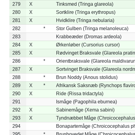
279
X
Tinksmed (Tringa glareola)
280
X
Sortklire (Tringa erythropus)
281
X
Hvidklire (Tringa nebularia)
282
*
Stor Gulben (Tringa melanoleuca)
283
Krabbeæder (Dromas ardeola)
284
X
Ørkenløber (Cursorius cursor)
285
X
Rødvinget Braksvale (Glareola pratin
286
*
Orientbraksvale (Glareola maldivaru
287
X
Sortvinget Braksvale (Glareola nord
288
*
Brun Noddy (Anous stolidus)
289
X
*
Afrikansk Saksnæb (Rynchops flaviro
290
X
Ride (Rissa tridactyla)
291
Ismåge (Pagophila eburnea)
292
X
Sabinemåge (Xema sabini)
293
X
Tyndnæbbet Måge (Chroicocephalus
294
Bonapartemåge (Chroicocephalus ph
295
*
Brunhovedet Måge (Chroicocephalu