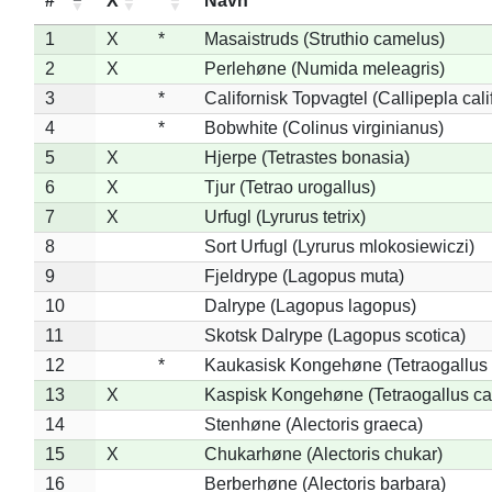
#
X
*
Navn
1
X
*
Masaistruds (Struthio camelus)
2
X
Perlehøne (Numida meleagris)
3
*
Californisk Topvagtel (Callipepla cali
4
*
Bobwhite (Colinus virginianus)
5
X
Hjerpe (Tetrastes bonasia)
6
X
Tjur (Tetrao urogallus)
7
X
Urfugl (Lyrurus tetrix)
8
Sort Urfugl (Lyrurus mlokosiewiczi)
9
Fjeldrype (Lagopus muta)
10
Dalrype (Lagopus lagopus)
11
Skotsk Dalrype (Lagopus scotica)
12
*
Kaukasisk Kongehøne (Tetraogallus 
13
X
Kaspisk Kongehøne (Tetraogallus ca
14
Stenhøne (Alectoris graeca)
15
X
Chukarhøne (Alectoris chukar)
16
Berberhøne (Alectoris barbara)