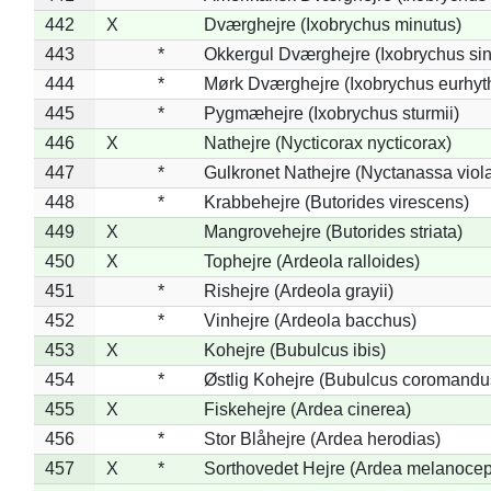
442
X
Dværghejre (Ixobrychus minutus)
443
*
Okkergul Dværghejre (Ixobrychus sin
444
*
Mørk Dværghejre (Ixobrychus eurhy
445
*
Pygmæhejre (Ixobrychus sturmii)
446
X
Nathejre (Nycticorax nycticorax)
447
*
Gulkronet Nathejre (Nyctanassa viol
448
*
Krabbehejre (Butorides virescens)
449
X
Mangrovehejre (Butorides striata)
450
X
Tophejre (Ardeola ralloides)
451
*
Rishejre (Ardeola grayii)
452
*
Vinhejre (Ardeola bacchus)
453
X
Kohejre (Bubulcus ibis)
454
*
Østlig Kohejre (Bubulcus coromandu
455
X
Fiskehejre (Ardea cinerea)
456
*
Stor Blåhejre (Ardea herodias)
457
X
*
Sorthovedet Hejre (Ardea melanocep