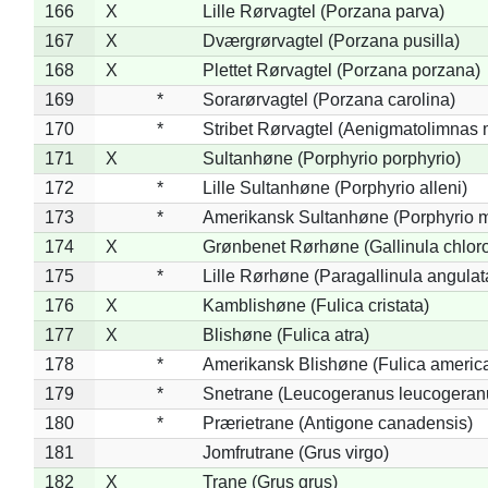
166
X
Lille Rørvagtel (Porzana parva)
167
X
Dværgrørvagtel (Porzana pusilla)
168
X
Plettet Rørvagtel (Porzana porzana)
169
*
Sorarørvagtel (Porzana carolina)
170
*
Stribet Rørvagtel (Aenigmatolimnas 
171
X
Sultanhøne (Porphyrio porphyrio)
172
*
Lille Sultanhøne (Porphyrio alleni)
173
*
Amerikansk Sultanhøne (Porphyrio m
174
X
Grønbenet Rørhøne (Gallinula chlor
175
*
Lille Rørhøne (Paragallinula angulat
176
X
Kamblishøne (Fulica cristata)
177
X
Blishøne (Fulica atra)
178
*
Amerikansk Blishøne (Fulica americ
179
*
Snetrane (Leucogeranus leucogeran
180
*
Prærietrane (Antigone canadensis)
181
Jomfrutrane (Grus virgo)
182
X
Trane (Grus grus)