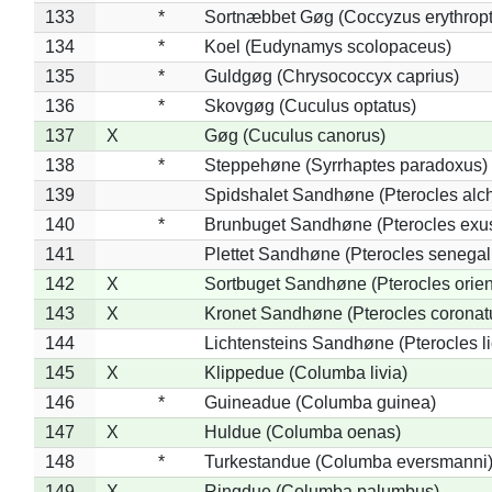
133
*
Sortnæbbet Gøg (Coccyzus erythrop
134
*
Koel (Eudynamys scolopaceus)
135
*
Guldgøg (Chrysococcyx caprius)
136
*
Skovgøg (Cuculus optatus)
137
X
Gøg (Cuculus canorus)
138
*
Steppehøne (Syrrhaptes paradoxus)
139
Spidshalet Sandhøne (Pterocles alch
140
*
Brunbuget Sandhøne (Pterocles exus
141
Plettet Sandhøne (Pterocles senegal
142
X
Sortbuget Sandhøne (Pterocles orient
143
X
Kronet Sandhøne (Pterocles coronat
144
Lichtensteins Sandhøne (Pterocles lic
145
X
Klippedue (Columba livia)
146
*
Guineadue (Columba guinea)
147
X
Huldue (Columba oenas)
148
*
Turkestandue (Columba eversmanni
149
X
Ringdue (Columba palumbus)