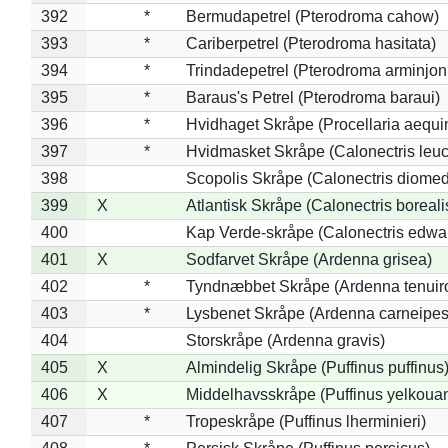
392
*
Bermudapetrel (Pterodroma cahow)
393
*
Cariberpetrel (Pterodroma hasitata)
394
*
Trindadepetrel (Pterodroma arminjon
395
*
Baraus's Petrel (Pterodroma baraui)
396
*
Hvidhaget Skråpe (Procellaria aequin
397
*
Hvidmasket Skråpe (Calonectris leu
398
Scopolis Skråpe (Calonectris diome
399
X
Atlantisk Skråpe (Calonectris boreali
400
Kap Verde-skråpe (Calonectris edwar
401
X
Sodfarvet Skråpe (Ardenna grisea)
402
*
Tyndnæbbet Skråpe (Ardenna tenuiro
403
*
Lysbenet Skråpe (Ardenna carneipes
404
Storskråpe (Ardenna gravis)
405
X
Almindelig Skråpe (Puffinus puffinus
406
X
Middelhavsskråpe (Puffinus yelkoua
407
*
Tropeskråpe (Puffinus lherminieri)