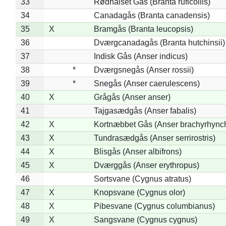
33
Rødhalset Gås (Branta ruficollis)
34
Canadagås (Branta canadensis)
35
X
Bramgås (Branta leucopsis)
36
Dværgcanadagås (Branta hutchinsii)
37
Indisk Gås (Anser indicus)
38
*
Dværgsnegås (Anser rossii)
39
*
Snegås (Anser caerulescens)
40
X
Grågås (Anser anser)
41
Tajgasædgås (Anser fabalis)
42
X
Kortnæbbet Gås (Anser brachyrhync
43
X
Tundrasædgås (Anser serrirostris)
44
X
Blisgås (Anser albifrons)
45
X
Dværggås (Anser erythropus)
46
Sortsvane (Cygnus atratus)
47
X
Knopsvane (Cygnus olor)
48
X
Pibesvane (Cygnus columbianus)
49
X
Sangsvane (Cygnus cygnus)