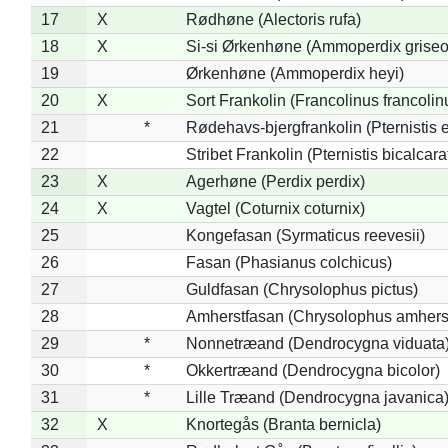
17
X
Rødhøne (Alectoris rufa)
18
X
Si-si Ørkenhøne (Ammoperdix griseo
19
Ørkenhøne (Ammoperdix heyi)
20
X
Sort Frankolin (Francolinus francolin
21
*
Rødehavs-bjergfrankolin (Pternistis e
22
Stribet Frankolin (Pternistis bicalcara
23
X
Agerhøne (Perdix perdix)
24
X
Vagtel (Coturnix coturnix)
25
Kongefasan (Syrmaticus reevesii)
26
Fasan (Phasianus colchicus)
27
Guldfasan (Chrysolophus pictus)
28
Amherstfasan (Chrysolophus amhers
29
*
Nonnetræand (Dendrocygna viduata
30
*
Okkertræand (Dendrocygna bicolor)
31
*
Lille Træand (Dendrocygna javanica
32
X
Knortegås (Branta bernicla)