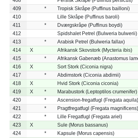
408
*
Persisk Skråpe (Puffinus persicus)
409
*
Tropisk Skråpe (Puffinus bailloni)
410
Lille Skråpe (Puffinus baroli)
411
*
Dværgskråpe (Puffinus boydi)
412
Spidshalet Petrel (Bulweria bulwerii)
413
*
Arabisk Petrel (Bulweria fallax)
414
X
Afrikansk Skovstork (Mycteria ibis)
415
*
Afrikansk Gabenæb (Anastomus lame
416
X
Sort Stork (Ciconia nigra)
417
*
Abdimstork (Ciconia abdimii)
418
X
Hvid Stork (Ciconia ciconia)
419
X
*
Marabustork (Leptoptilos crumenifer)
420
*
Ascension-fregatfugl (Fregata aquila
421
*
Pragtfregatfugl (Fregata magnificens
422
*
Lille Fregatfugl (Fregata ariel)
423
X
Sule (Morus bassanus)
424
*
Kapsule (Morus capensis)