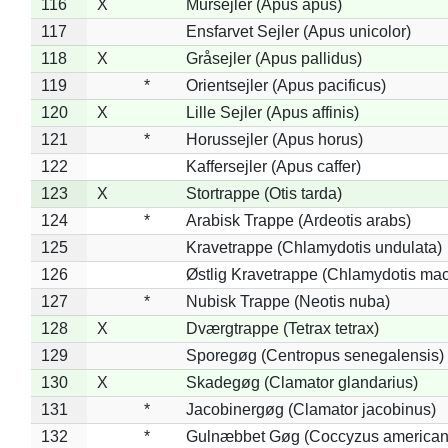
116
X
Mursejler (Apus apus)
117
Ensfarvet Sejler (Apus unicolor)
118
X
Gråsejler (Apus pallidus)
119
*
Orientsejler (Apus pacificus)
120
X
Lille Sejler (Apus affinis)
121
*
Horussejler (Apus horus)
122
Kaffersejler (Apus caffer)
123
X
Stortrappe (Otis tarda)
124
*
Arabisk Trappe (Ardeotis arabs)
125
Kravetrappe (Chlamydotis undulata)
126
Østlig Kravetrappe (Chlamydotis mac
127
*
Nubisk Trappe (Neotis nuba)
128
X
Dværgtrappe (Tetrax tetrax)
129
Sporegøg (Centropus senegalensis)
130
X
Skadegøg (Clamator glandarius)
131
*
Jacobinergøg (Clamator jacobinus)
132
*
Gulnæbbet Gøg (Coccyzus american