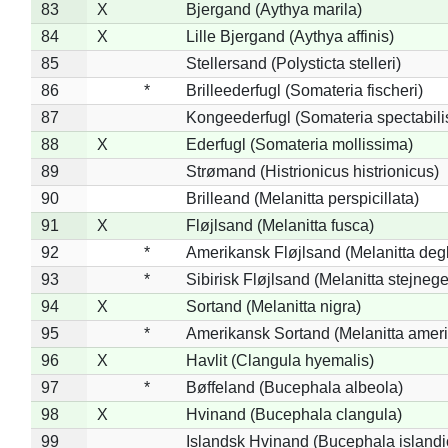
83
X
Bjergand (Aythya marila)
84
X
Lille Bjergand (Aythya affinis)
85
Stellersand (Polysticta stelleri)
86
*
Brilleederfugl (Somateria fischeri)
87
Kongeederfugl (Somateria spectabili
88
X
Ederfugl (Somateria mollissima)
89
Strømand (Histrionicus histrionicus)
90
Brilleand (Melanitta perspicillata)
91
X
Fløjlsand (Melanitta fusca)
92
*
Amerikansk Fløjlsand (Melanitta deg
93
*
Sibirisk Fløjlsand (Melanitta stejnege
94
X
Sortand (Melanitta nigra)
95
*
Amerikansk Sortand (Melanitta amer
96
X
Havlit (Clangula hyemalis)
97
*
Bøffeland (Bucephala albeola)
98
X
Hvinand (Bucephala clangula)
99
Islandsk Hvinand (Bucephala islandi