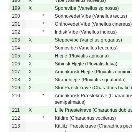
198
X
Vibe (Vanellus vanellus)
199
X
Sporevibe (Vanellus spinosus)
200
*
Sorthovedet Vibe (Vanellus tectus)
201
*
Gråhovedet Vibe (Vanellus cinereus)
202
*
Indisk Vibe (Vanellus indicus)
203
X
Steppevibe (Vanellus gregarius)
204
Sumpvibe (Vanellus leucurus)
205
X
Hjejle (Pluvialis apricaria)
206
X
Sibirisk Hjejle (Pluvialis fulva)
207
X
Amerikansk Hjejle (Pluvialis dominic
208
X
Strandhjejle (Pluvialis squatarola)
209
X
Stor Præstekrave (Charadrius hiaticu
210
*
Amerikansk Præstekrave (Charadriu
semipalmatus)
211
X
Lille Præstekrave (Charadrius dubius
212
*
Kildire (Charadrius vociferus)
213
Kittlitz' Præstekrave (Charadrius pec