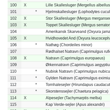
100
X
Lille Skallesluger (Mergellus albellus
101
*
Hjelmskallesluger (Lophodytes cucul
102
X
Stor Skallesluger (Mergus merganser
103
X
Toppet Skallesluger (Mergus serrator
104
Amerikansk Skarveand (Oxyura jama
105
X
Hvidhovedet And (Oxyura leucoceph
106
*
Nathøg (Chordeiles minor)
107
Rødhalset Natravn (Caprimulgus rufic
108
X
Natravn (Caprimulgus europaeus)
109
Ørkennatravn (Caprimulgus aegyptiu
110
*
Nubisk Natravn (Caprimulgus nubicu
111
*
Gylden Natravn (Caprimulgus eximiu
112
*
Tornhalesejler (Hirundapus caudacut
113
*
Skorstenssejler (Chaetura pelagica)
114
X
Alpesejler (Tachymarptis melba)
115
Kap Verde-sejler (Apus alexandri)