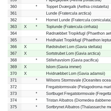
360
*
Toppet Dværgalk (Aethia cristatella)
361
Lunde (Fratercula arctica)
362
*
Hornet Lunde (Fratercula corniculata
363
X
*
Toplunde (Fratercula cirrhata)
364
Rødnæbbet Tropikfugl (Phaethon ae
365
*
Hvidhalet Tropikfugl (Phaethon leptu
366
X
Rødstrubet Lom (Gavia stellata)
367
X
Sortstrubet Lom (Gavia arctica)
368
*
Stillehavslom (Gavia pacifica)
369
X
Islom (Gavia immer)
370
X
Hvidnæbbet Lom (Gavia adamsii)
371
*
Wilsons Stormsvale (Oceanites ocea
372
Fregatstormsvale (Pelagodroma mar
373
*
Sortbuget Fregatstormsvale (Fregetta
374
*
Tristan Albatros (Diomedea dabbene
375
*
Sortbrynet Albatros (Thalassarche m