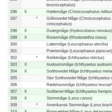
brunnicephalus)
296
X
Hættemåge (Chroicocephalus ridibu
297
*
Gråhovedet Måge (Chroicocephalus
cirrocephalus)
298
X
Dværgmåge (Hydrocoloeus minutus)
299
X
Rosenmåge (Rhodostethia rosea)
300
Lattermåge (Leucophaeus atricilla)
301
Præriemåge (Leucophaeus pipixcan
302
*
Reliktmåge (Ichthyaetus relictus)
303
X
Audouinsmåge (Ichthyaetus audouini
304
X
Sorthovedet Måge (Ichthyaetus mela
305
Stor Sorthovedet Måge (Ichthyaetus 
306
Rødehavsmåge (Ichthyaetus leucop
307
X
Sodfarvet Måge (Ichthyaetus hempric
308
X
Stormmåge (Larus canus)
309
*
Amerikansk Stormmåge (Larus brach
310
X
Ringnæbbet Måge (Larus delawarens