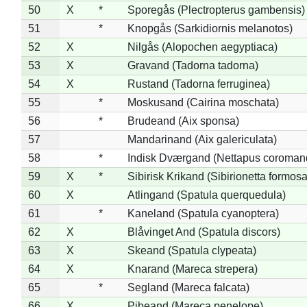
50
X
*
Sporegås (Plectropterus gambensis)
51
*
Knopgås (Sarkidiornis melanotos)
52
X
Nilgås (Alopochen aegyptiaca)
53
X
Gravand (Tadorna tadorna)
54
X
Rustand (Tadorna ferruginea)
55
*
Moskusand (Cairina moschata)
56
*
Brudeand (Aix sponsa)
57
Mandarinand (Aix galericulata)
58
*
Indisk Dværgand (Nettapus coroman
59
X
*
Sibirisk Krikand (Sibirionetta formosa
60
X
Atlingand (Spatula querquedula)
61
*
Kaneland (Spatula cyanoptera)
62
X
Blåvinget And (Spatula discors)
63
X
Skeand (Spatula clypeata)
64
X
Knarand (Mareca strepera)
65
*
Segland (Mareca falcata)
66
X
Pibeand (Mareca penelope)