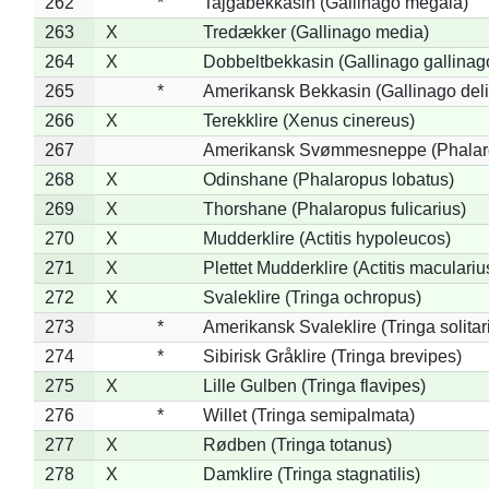
262
*
Tajgabekkasin (Gallinago megala)
263
X
Tredækker (Gallinago media)
264
X
Dobbeltbekkasin (Gallinago gallinag
265
*
Amerikansk Bekkasin (Gallinago deli
266
X
Terekklire (Xenus cinereus)
267
Amerikansk Svømmesneppe (Phalarop
268
X
Odinshane (Phalaropus lobatus)
269
X
Thorshane (Phalaropus fulicarius)
270
X
Mudderklire (Actitis hypoleucos)
271
X
Plettet Mudderklire (Actitis maculariu
272
X
Svaleklire (Tringa ochropus)
273
*
Amerikansk Svaleklire (Tringa solitar
274
*
Sibirisk Gråklire (Tringa brevipes)
275
X
Lille Gulben (Tringa flavipes)
276
*
Willet (Tringa semipalmata)
277
X
Rødben (Tringa totanus)
278
X
Damklire (Tringa stagnatilis)