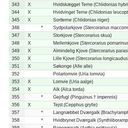
343
X
Hvidskægget Terne (Chlidonias hybr
344
X
Hvidvinget Terne (Chlidonias leucopt
345
X
Sortterne (Chlidonias niger)
346
*
Sydpolarkjove (Stercorarius maccorm
347
X
Storkjove (Stercorarius skua)
348
X
Mellemkjove (Stercorarius pomarinus
349
X
Almindelig Kjove (Stercorarius parasi
350
X
Lille Kjove (Stercorarius longicaudus
351
X
Søkonge (Alle alle)
352
Polarlomvie (Uria lomvia)
353
X
Lomvie (Uria aalge)
354
X
Alk (Alca torda)
355
*
Gejrfugl (Pinguinus † impennis)
356
X
Tejst (Cepphus grylle)
357
*
Langnæbbet Dværgalk (Brachyramph
358
*
Hvidbrynet Dværgalk (Synthliboramp
359
*
Papegøjealk (Aethia psittacula)