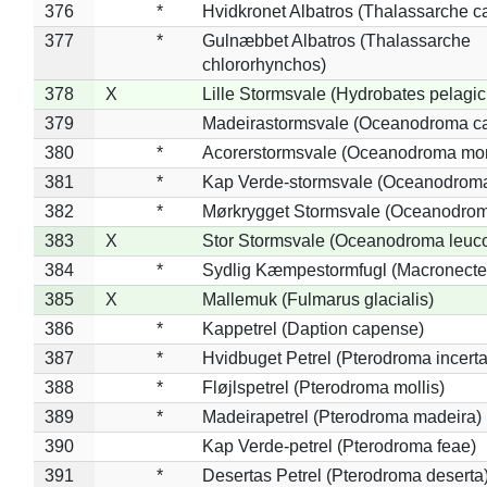
376
*
Hvidkronet Albatros (Thalassarche c
377
*
Gulnæbbet Albatros (Thalassarche
chlororhynchos)
378
X
Lille Stormsvale (Hydrobates pelagic
379
Madeirastormsvale (Oceanodroma ca
380
*
Acorerstormsvale (Oceanodroma mon
381
*
Kap Verde-stormsvale (Oceanodroma
382
*
Mørkrygget Stormsvale (Oceanodrom
383
X
Stor Stormsvale (Oceanodroma leuc
384
*
Sydlig Kæmpestormfugl (Macronecte
385
X
Mallemuk (Fulmarus glacialis)
386
*
Kappetrel (Daption capense)
387
*
Hvidbuget Petrel (Pterodroma incerta
388
*
Fløjlspetrel (Pterodroma mollis)
389
*
Madeirapetrel (Pterodroma madeira)
390
Kap Verde-petrel (Pterodroma feae)
391
*
Desertas Petrel (Pterodroma deserta