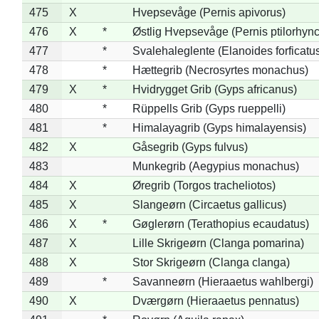
475
X
Hvepsevåge (Pernis apivorus)
476
X
*
Østlig Hvepsevåge (Pernis ptilorhyn
477
*
Svalehaleglente (Elanoides forficatu
478
*
Hættegrib (Necrosyrtes monachus)
479
X
*
Hvidrygget Grib (Gyps africanus)
480
*
Rüppells Grib (Gyps rueppelli)
481
*
Himalayagrib (Gyps himalayensis)
482
X
Gåsegrib (Gyps fulvus)
483
Munkegrib (Aegypius monachus)
484
X
Øregrib (Torgos tracheliotos)
485
X
Slangeørn (Circaetus gallicus)
486
X
*
Gøglerørn (Terathopius ecaudatus)
487
X
Lille Skrigeørn (Clanga pomarina)
488
X
Stor Skrigeørn (Clanga clanga)
489
*
Savanneørn (Hieraaetus wahlbergi)
490
X
Dværgørn (Hieraaetus pennatus)