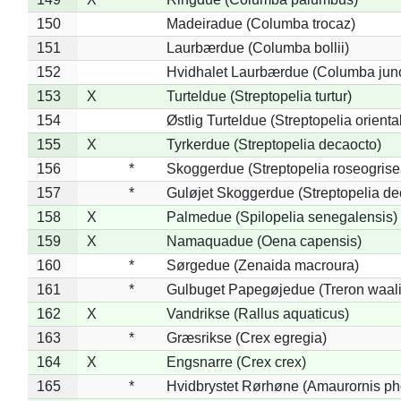
150
Madeiradue (Columba trocaz)
151
Laurbærdue (Columba bollii)
152
Hvidhalet Laurbærdue (Columba jun
153
X
Turteldue (Streptopelia turtur)
154
Østlig Turteldue (Streptopelia oriental
155
X
Tyrkerdue (Streptopelia decaocto)
156
*
Skoggerdue (Streptopelia roseogrise
157
*
Guløjet Skoggerdue (Streptopelia de
158
X
Palmedue (Spilopelia senegalensis)
159
X
Namaquadue (Oena capensis)
160
*
Sørgedue (Zenaida macroura)
161
*
Gulbuget Papegøjedue (Treron waali
162
X
Vandrikse (Rallus aquaticus)
163
*
Græsrikse (Crex egregia)
164
X
Engsnarre (Crex crex)
165
*
Hvidbrystet Rørhøne (Amaurornis ph