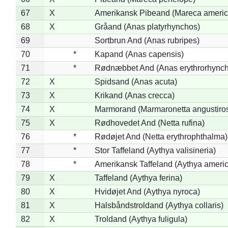
67
X
Amerikansk Pibeand (Mareca americ
68
X
Gråand (Anas platyrhynchos)
69
Sortbrun And (Anas rubripes)
70
*
Kapand (Anas capensis)
71
*
Rødnæbbet And (Anas erythrorhynch
72
X
Spidsand (Anas acuta)
73
X
Krikand (Anas crecca)
74
X
Marmorand (Marmaronetta angustirost
75
X
Rødhovedet And (Netta rufina)
76
*
Rødøjet And (Netta erythrophthalma)
77
*
Stor Taffeland (Aythya valisineria)
78
*
Amerikansk Taffeland (Aythya ameri
79
X
Taffeland (Aythya ferina)
80
X
Hvidøjet And (Aythya nyroca)
81
X
Halsbåndstroldand (Aythya collaris)
82
X
Troldand (Aythya fuligula)