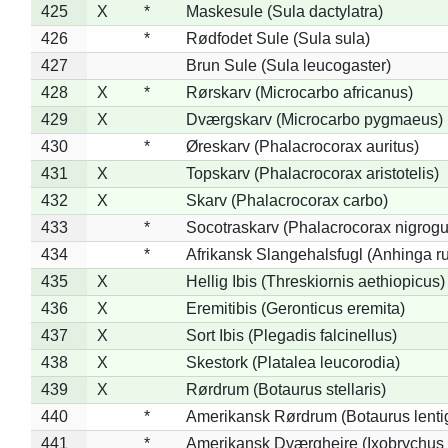
425
X
*
Maskesule (Sula dactylatra)
426
*
Rødfodet Sule (Sula sula)
427
Brun Sule (Sula leucogaster)
428
X
*
Rørskarv (Microcarbo africanus)
429
X
Dværgskarv (Microcarbo pygmaeus)
430
*
Øreskarv (Phalacrocorax auritus)
431
X
Topskarv (Phalacrocorax aristotelis)
432
X
Skarv (Phalacrocorax carbo)
433
*
Socotraskarv (Phalacrocorax nigrogul
434
*
Afrikansk Slangehalsfugl (Anhinga ru
435
X
Hellig Ibis (Threskiornis aethiopicus)
436
X
Eremitibis (Geronticus eremita)
437
X
Sort Ibis (Plegadis falcinellus)
438
X
Skestork (Platalea leucorodia)
439
X
Rørdrum (Botaurus stellaris)
440
*
Amerikansk Rørdrum (Botaurus lenti
441
*
Amerikansk Dværghejre (Ixobrychus e