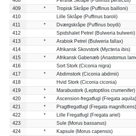
408
*
Persisk Skråpe (Puffinus persicus)
409
*
Tropisk Skråpe (Puffinus bailloni)
410
Lille Skråpe (Puffinus baroli)
411
*
Dværgskråpe (Puffinus boydi)
412
Spidshalet Petrel (Bulweria bulwerii)
413
*
Arabisk Petrel (Bulweria fallax)
414
Afrikansk Skovstork (Mycteria ibis)
415
*
Afrikansk Gabenæb (Anastomus lame
416
Sort Stork (Ciconia nigra)
417
*
Abdimstork (Ciconia abdimii)
418
Hvid Stork (Ciconia ciconia)
419
*
Marabustork (Leptoptilos crumenifer)
420
*
Ascension-fregatfugl (Fregata aquila
421
*
Pragtfregatfugl (Fregata magnificens
422
*
Lille Fregatfugl (Fregata ariel)
423
Sule (Morus bassanus)
424
*
Kapsule (Morus capensis)