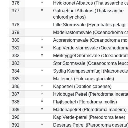
376
*
Hvidkronet Albatros (Thalassarche c
377
*
Gulnæbbet Albatros (Thalassarche
chlororhynchos)
378
Lille Stormsvale (Hydrobates pelagic
379
Madeirastormsvale (Oceanodroma ca
380
*
Acorerstormsvale (Oceanodroma mon
381
*
Kap Verde-stormsvale (Oceanodroma
382
*
Mørkrygget Stormsvale (Oceanodrom
383
Stor Stormsvale (Oceanodroma leuc
384
*
Sydlig Kæmpestormfugl (Macronecte
385
Mallemuk (Fulmarus glacialis)
386
*
Kappetrel (Daption capense)
387
*
Hvidbuget Petrel (Pterodroma incerta
388
*
Fløjlspetrel (Pterodroma mollis)
389
*
Madeirapetrel (Pterodroma madeira)
390
Kap Verde-petrel (Pterodroma feae)
391
*
Desertas Petrel (Pterodroma deserta