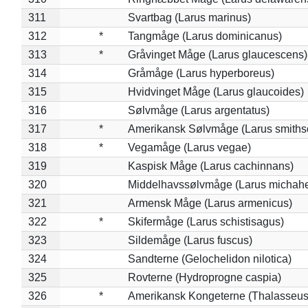
311
Svartbag (Larus marinus)
312
*
Tangmåge (Larus dominicanus)
313
*
Gråvinget Måge (Larus glaucescens)
314
Gråmåge (Larus hyperboreus)
315
Hvidvinget Måge (Larus glaucoides)
316
Sølvmåge (Larus argentatus)
317
*
Amerikansk Sølvmåge (Larus smiths
318
*
Vegamåge (Larus vegae)
319
Kaspisk Måge (Larus cachinnans)
320
Middelhavssølvmåge (Larus michahel
321
Armensk Måge (Larus armenicus)
322
*
Skifermåge (Larus schistisagus)
323
Sildemåge (Larus fuscus)
324
Sandterne (Gelochelidon nilotica)
325
Rovterne (Hydroprogne caspia)
326
*
Amerikansk Kongeterne (Thalasseu