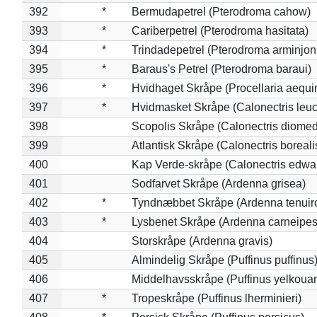
392
*
Bermudapetrel (Pterodroma cahow)
393
*
Cariberpetrel (Pterodroma hasitata)
394
*
Trindadepetrel (Pterodroma arminjon
395
*
Baraus's Petrel (Pterodroma baraui)
396
*
Hvidhaget Skråpe (Procellaria aequin
397
*
Hvidmasket Skråpe (Calonectris leu
398
Scopolis Skråpe (Calonectris diome
399
Atlantisk Skråpe (Calonectris boreali
400
Kap Verde-skråpe (Calonectris edwar
401
Sodfarvet Skråpe (Ardenna grisea)
402
*
Tyndnæbbet Skråpe (Ardenna tenuiro
403
*
Lysbenet Skråpe (Ardenna carneipes
404
Storskråpe (Ardenna gravis)
405
Almindelig Skråpe (Puffinus puffinus
406
Middelhavsskråpe (Puffinus yelkoua
407
*
Tropeskråpe (Puffinus lherminieri)