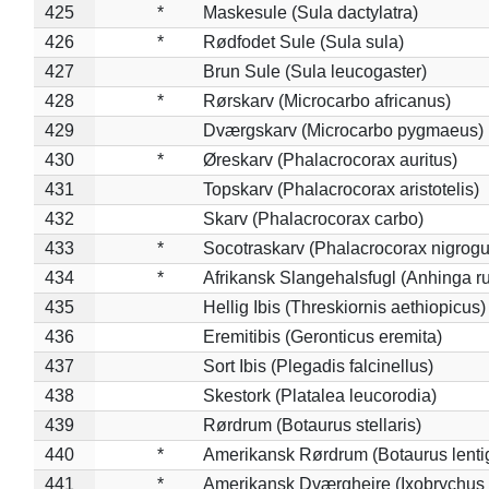
425
*
Maskesule (Sula dactylatra)
426
*
Rødfodet Sule (Sula sula)
427
Brun Sule (Sula leucogaster)
428
*
Rørskarv (Microcarbo africanus)
429
Dværgskarv (Microcarbo pygmaeus)
430
*
Øreskarv (Phalacrocorax auritus)
431
Topskarv (Phalacrocorax aristotelis)
432
Skarv (Phalacrocorax carbo)
433
*
Socotraskarv (Phalacrocorax nigrogul
434
*
Afrikansk Slangehalsfugl (Anhinga ru
435
Hellig Ibis (Threskiornis aethiopicus)
436
Eremitibis (Geronticus eremita)
437
Sort Ibis (Plegadis falcinellus)
438
Skestork (Platalea leucorodia)
439
Rørdrum (Botaurus stellaris)
440
*
Amerikansk Rørdrum (Botaurus lenti
441
*
Amerikansk Dværghejre (Ixobrychus e