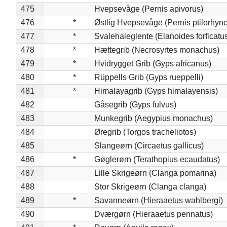
475
Hvepsevåge (Pernis apivorus)
476
*
Østlig Hvepsevåge (Pernis ptilorhyn
477
*
Svalehaleglente (Elanoides forficatu
478
*
Hættegrib (Necrosyrtes monachus)
479
*
Hvidrygget Grib (Gyps africanus)
480
*
Rüppells Grib (Gyps rueppelli)
481
*
Himalayagrib (Gyps himalayensis)
482
Gåsegrib (Gyps fulvus)
483
Munkegrib (Aegypius monachus)
484
Øregrib (Torgos tracheliotos)
485
Slangeørn (Circaetus gallicus)
486
*
Gøglerørn (Terathopius ecaudatus)
487
Lille Skrigeørn (Clanga pomarina)
488
Stor Skrigeørn (Clanga clanga)
489
*
Savanneørn (Hieraaetus wahlbergi)
490
Dværgørn (Hieraaetus pennatus)