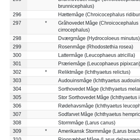
brunnicephalus)
296
Hættemåge (Chroicocephalus ridibu
297
*
Gråhovedet Måge (Chroicocephalus
cirrocephalus)
298
Dværgmåge (Hydrocoloeus minutus)
299
Rosenmåge (Rhodostethia rosea)
300
Lattermåge (Leucophaeus atricilla)
301
Præriemåge (Leucophaeus pipixcan
302
*
Reliktmåge (Ichthyaetus relictus)
303
Audouinsmåge (Ichthyaetus audouini
304
Sorthovedet Måge (Ichthyaetus mela
305
Stor Sorthovedet Måge (Ichthyaetus 
306
Rødehavsmåge (Ichthyaetus leucop
307
Sodfarvet Måge (Ichthyaetus hempric
308
Stormmåge (Larus canus)
309
*
Amerikansk Stormmåge (Larus brach
310
Ringnæbbet Måge (Larus delawarens