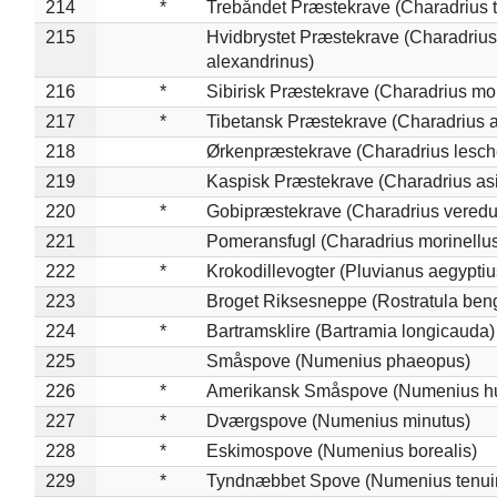
214
*
Trebåndet Præstekrave (Charadrius tr
215
Hvidbrystet Præstekrave (Charadrius
alexandrinus)
216
*
Sibirisk Præstekrave (Charadrius mo
217
*
Tibetansk Præstekrave (Charadrius at
218
Ørkenpræstekrave (Charadrius lesche
219
Kaspisk Præstekrave (Charadrius asi
220
*
Gobipræstekrave (Charadrius veredu
221
Pomeransfugl (Charadrius morinellu
222
*
Krokodillevogter (Pluvianus aegyptiu
223
Broget Riksesneppe (Rostratula ben
224
*
Bartramsklire (Bartramia longicauda)
225
Småspove (Numenius phaeopus)
226
*
Amerikansk Småspove (Numenius h
227
*
Dværgspove (Numenius minutus)
228
*
Eskimospove (Numenius borealis)
229
*
Tyndnæbbet Spove (Numenius tenuiro