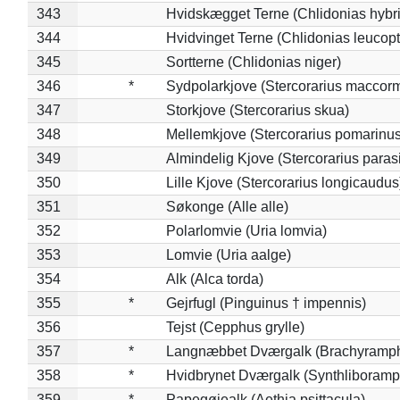
343
Hvidskægget Terne (Chlidonias hybr
344
Hvidvinget Terne (Chlidonias leucopt
345
Sortterne (Chlidonias niger)
346
*
Sydpolarkjove (Stercorarius maccorm
347
Storkjove (Stercorarius skua)
348
Mellemkjove (Stercorarius pomarinus
349
Almindelig Kjove (Stercorarius parasi
350
Lille Kjove (Stercorarius longicaudus
351
Søkonge (Alle alle)
352
Polarlomvie (Uria lomvia)
353
Lomvie (Uria aalge)
354
Alk (Alca torda)
355
*
Gejrfugl (Pinguinus † impennis)
356
Tejst (Cepphus grylle)
357
*
Langnæbbet Dværgalk (Brachyramph
358
*
Hvidbrynet Dværgalk (Synthliboramp
359
*
Papegøjealk (Aethia psittacula)