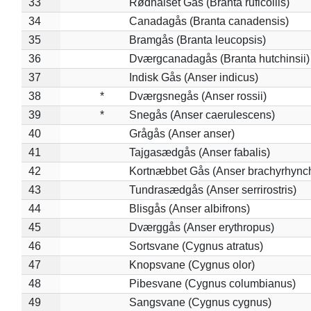
33
Rødhalset Gås (Branta ruficollis)
34
Canadagås (Branta canadensis)
35
Bramgås (Branta leucopsis)
36
Dværgcanadagås (Branta hutchinsii)
37
Indisk Gås (Anser indicus)
38
*
Dværgsnegås (Anser rossii)
39
*
Snegås (Anser caerulescens)
40
Grågås (Anser anser)
41
Tajgasædgås (Anser fabalis)
42
Kortnæbbet Gås (Anser brachyrhync
43
Tundrasædgås (Anser serrirostris)
44
Blisgås (Anser albifrons)
45
Dværggås (Anser erythropus)
46
Sortsvane (Cygnus atratus)
47
Knopsvane (Cygnus olor)
48
Pibesvane (Cygnus columbianus)
49
Sangsvane (Cygnus cygnus)