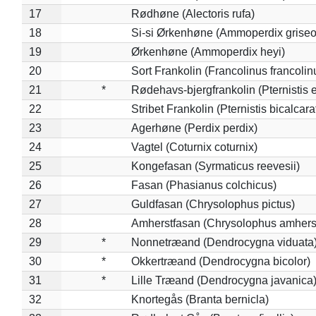
17
Rødhøne (Alectoris rufa)
18
Si-si Ørkenhøne (Ammoperdix griseo
19
Ørkenhøne (Ammoperdix heyi)
20
Sort Frankolin (Francolinus francolin
21
*
Rødehavs-bjergfrankolin (Pternistis e
22
Stribet Frankolin (Pternistis bicalcara
23
Agerhøne (Perdix perdix)
24
Vagtel (Coturnix coturnix)
25
Kongefasan (Syrmaticus reevesii)
26
Fasan (Phasianus colchicus)
27
Guldfasan (Chrysolophus pictus)
28
Amherstfasan (Chrysolophus amhers
29
*
Nonnetræand (Dendrocygna viduata
30
*
Okkertræand (Dendrocygna bicolor)
31
*
Lille Træand (Dendrocygna javanica
32
Knortegås (Branta bernicla)