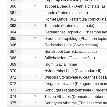
360
*
Toppet Dværgalk (Aethia cristatella)
361
Lunde (Fratercula arctica)
362
*
Hornet Lunde (Fratercula corniculata
363
*
Toplunde (Fratercula cirrhata)
364
Rødnæbbet Tropikfugl (Phaethon ae
365
*
Hvidhalet Tropikfugl (Phaethon leptu
366
Rødstrubet Lom (Gavia stellata)
367
Sortstrubet Lom (Gavia arctica)
368
*
Stillehavslom (Gavia pacifica)
369
Islom (Gavia immer)
370
Hvidnæbbet Lom (Gavia adamsii)
371
*
Wilsons Stormsvale (Oceanites ocea
372
Fregatstormsvale (Pelagodroma mar
373
*
Sortbuget Fregatstormsvale (Fregetta
374
*
Tristan Albatros (Diomedea dabbene
375
*
Sortbrynet Albatros (Thalassarche m