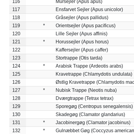
116
Mursejler (Apus apus)
117
Ensfarvet Sejler (Apus unicolor)
118
Gråsejler (Apus pallidus)
119
*
Orientsejler (Apus pacificus)
120
Lille Sejler (Apus affinis)
121
*
Horussejler (Apus horus)
122
Kaffersejler (Apus caffer)
123
Stortrappe (Otis tarda)
124
*
Arabisk Trappe (Ardeotis arabs)
125
Kravetrappe (Chlamydotis undulata)
126
Østlig Kravetrappe (Chlamydotis mac
127
*
Nubisk Trappe (Neotis nuba)
128
Dværgtrappe (Tetrax tetrax)
129
Sporegøg (Centropus senegalensis)
130
Skadegøg (Clamator glandarius)
131
*
Jacobinergøg (Clamator jacobinus)
132
*
Gulnæbbet Gøg (Coccyzus american