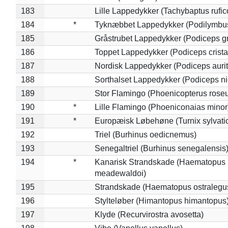
183
Lille Lappedykker (Tachybaptus rufico
184
*
Tyknæbbet Lappedykker (Podilymbu
185
Gråstrubet Lappedykker (Podiceps g
186
Toppet Lappedykker (Podiceps crista
187
Nordisk Lappedykker (Podiceps aurit
188
Sorthalset Lappedykker (Podiceps nig
189
Stor Flamingo (Phoenicopterus rose
190
*
Lille Flamingo (Phoeniconaias minor
191
*
Europæisk Løbehøne (Turnix sylvati
192
Triel (Burhinus oedicnemus)
193
Senegaltriel (Burhinus senegalensis
194
*
Kanarisk Strandskade (Haematopus
meadewaldoi)
195
Strandskade (Haematopus ostralegu
196
Stylteløber (Himantopus himantopus
197
Klyde (Recurvirostra avosetta)