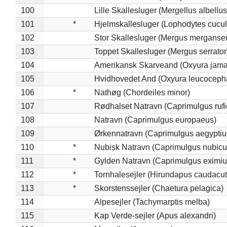
100
Lille Skallesluger (Mergellus albellus
101
*
Hjelmskallesluger (Lophodytes cucul
102
Stor Skallesluger (Mergus merganser
103
Toppet Skallesluger (Mergus serrator
104
Amerikansk Skarveand (Oxyura jama
105
Hvidhovedet And (Oxyura leucoceph
106
*
Nathøg (Chordeiles minor)
107
Rødhalset Natravn (Caprimulgus rufic
108
Natravn (Caprimulgus europaeus)
109
Ørkennatravn (Caprimulgus aegyptiu
110
*
Nubisk Natravn (Caprimulgus nubicu
111
*
Gylden Natravn (Caprimulgus eximiu
112
*
Tornhalesejler (Hirundapus caudacut
113
*
Skorstenssejler (Chaetura pelagica)
114
Alpesejler (Tachymarptis melba)
115
Kap Verde-sejler (Apus alexandri)