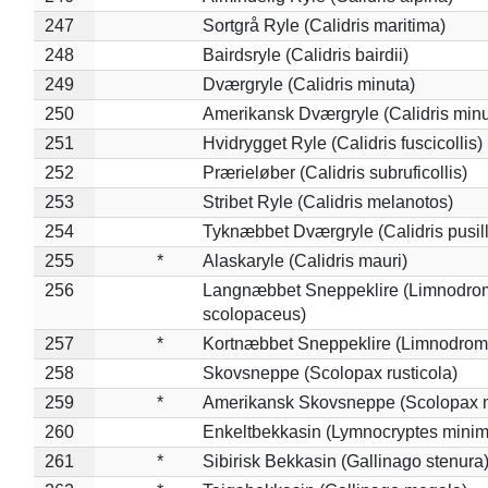
247
Sortgrå Ryle (Calidris maritima)
248
Bairdsryle (Calidris bairdii)
249
Dværgryle (Calidris minuta)
250
Amerikansk Dværgryle (Calidris minut
251
Hvidrygget Ryle (Calidris fuscicollis)
252
Prærieløber (Calidris subruficollis)
253
Stribet Ryle (Calidris melanotos)
254
Tyknæbbet Dværgryle (Calidris pusil
255
*
Alaskaryle (Calidris mauri)
256
Langnæbbet Sneppeklire (Limnodro
scolopaceus)
257
*
Kortnæbbet Sneppeklire (Limnodrom
258
Skovsneppe (Scolopax rusticola)
259
*
Amerikansk Skovsneppe (Scolopax m
260
Enkeltbekkasin (Lymnocryptes minim
261
*
Sibirisk Bekkasin (Gallinago stenura