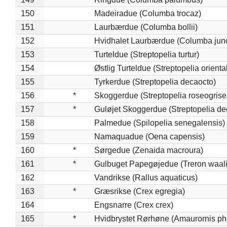
150
Madeiradue (Columba trocaz)
151
Laurbærdue (Columba bollii)
152
Hvidhalet Laurbærdue (Columba jun
153
Turteldue (Streptopelia turtur)
154
Østlig Turteldue (Streptopelia oriental
155
Tyrkerdue (Streptopelia decaocto)
156
*
Skoggerdue (Streptopelia roseogrise
157
*
Guløjet Skoggerdue (Streptopelia de
158
Palmedue (Spilopelia senegalensis)
159
Namaquadue (Oena capensis)
160
*
Sørgedue (Zenaida macroura)
161
*
Gulbuget Papegøjedue (Treron waali
162
Vandrikse (Rallus aquaticus)
163
*
Græsrikse (Crex egregia)
164
Engsnarre (Crex crex)
165
*
Hvidbrystet Rørhøne (Amaurornis ph