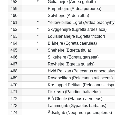
458
*
Goliathejre (Ardea goliath)
459
Purpurhejre (Ardea purpurea)
460
Sølvhejre (Ardea alba)
461
*
Yellow-billed Egret (Ardea brachyrh
462
*
Skyggehejre (Egretta ardesiaca)
463
*
Louisianahejre (Egretta tricolor)
464
*
Blåhejre (Egretta caerulea)
465
*
Snehejre (Egretta thula)
466
Silkehejre (Egretta garzetta)
467
Revhejre (Egretta gularis)
468
Hvid Pelikan (Pelecanus onocrotalus
469
Rosapelikan (Pelecanus rufescens)
470
Krøltoppet Pelikan (Pelecanus crisp
471
Fiskeørn (Pandion haliaetus)
472
Blå Glente (Elanus caeruleus)
473
Lammegrib (Gypaetus barbatus)
474
Ådselgrib (Neophron percnopterus)