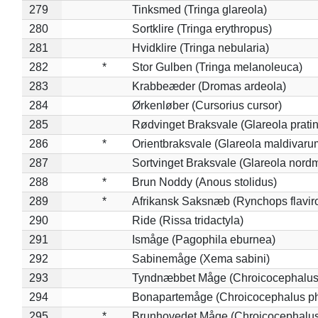
279
Tinksmed (Tringa glareola)
280
Sortklire (Tringa erythropus)
281
Hvidklire (Tringa nebularia)
282
*
Stor Gulben (Tringa melanoleuca)
283
Krabbeæder (Dromas ardeola)
284
Ørkenløber (Cursorius cursor)
285
Rødvinget Braksvale (Glareola pratin
286
*
Orientbraksvale (Glareola maldivaru
287
Sortvinget Braksvale (Glareola nord
288
*
Brun Noddy (Anous stolidus)
289
*
Afrikansk Saksnæb (Rynchops flaviro
290
Ride (Rissa tridactyla)
291
Ismåge (Pagophila eburnea)
292
Sabinemåge (Xema sabini)
293
Tyndnæbbet Måge (Chroicocephalus
294
Bonapartemåge (Chroicocephalus ph
295
*
Brunhovedet Måge (Chroicocephalu