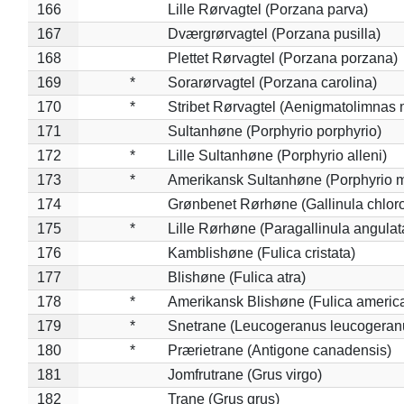
166
Lille Rørvagtel (Porzana parva)
167
Dværgrørvagtel (Porzana pusilla)
168
Plettet Rørvagtel (Porzana porzana)
169
*
Sorarørvagtel (Porzana carolina)
170
*
Stribet Rørvagtel (Aenigmatolimnas 
171
Sultanhøne (Porphyrio porphyrio)
172
*
Lille Sultanhøne (Porphyrio alleni)
173
*
Amerikansk Sultanhøne (Porphyrio m
174
Grønbenet Rørhøne (Gallinula chlor
175
*
Lille Rørhøne (Paragallinula angulat
176
Kamblishøne (Fulica cristata)
177
Blishøne (Fulica atra)
178
*
Amerikansk Blishøne (Fulica americ
179
*
Snetrane (Leucogeranus leucogeran
180
*
Prærietrane (Antigone canadensis)
181
Jomfrutrane (Grus virgo)
182
Trane (Grus grus)