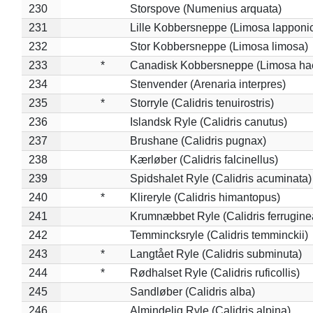
230
Storspove (Numenius arquata)
231
Lille Kobbersneppe (Limosa lapponi
232
Stor Kobbersneppe (Limosa limosa)
233
*
Canadisk Kobbersneppe (Limosa ha
234
Stenvender (Arenaria interpres)
235
*
Storryle (Calidris tenuirostris)
236
Islandsk Ryle (Calidris canutus)
237
Brushane (Calidris pugnax)
238
Kærløber (Calidris falcinellus)
239
Spidshalet Ryle (Calidris acuminata)
240
*
Klireryle (Calidris himantopus)
241
Krumnæbbet Ryle (Calidris ferrugine
242
Temmincksryle (Calidris temminckii)
243
*
Langtået Ryle (Calidris subminuta)
244
*
Rødhalset Ryle (Calidris ruficollis)
245
Sandløber (Calidris alba)
246
Almindelig Ryle (Calidris alpina)