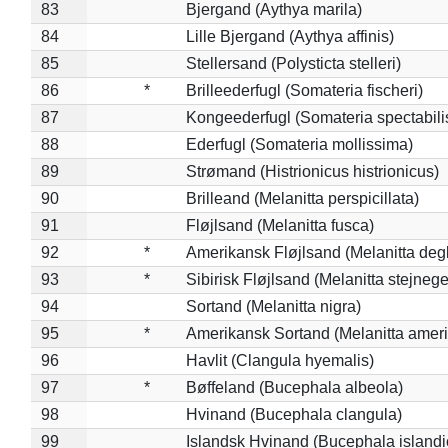
83
Bjergand (Aythya marila)
84
Lille Bjergand (Aythya affinis)
85
Stellersand (Polysticta stelleri)
86
*
Brilleederfugl (Somateria fischeri)
87
Kongeederfugl (Somateria spectabili
88
Ederfugl (Somateria mollissima)
89
Strømand (Histrionicus histrionicus)
90
Brilleand (Melanitta perspicillata)
91
Fløjlsand (Melanitta fusca)
92
*
Amerikansk Fløjlsand (Melanitta deg
93
*
Sibirisk Fløjlsand (Melanitta stejnege
94
Sortand (Melanitta nigra)
95
*
Amerikansk Sortand (Melanitta amer
96
Havlit (Clangula hyemalis)
97
*
Bøffeland (Bucephala albeola)
98
Hvinand (Bucephala clangula)
99
Islandsk Hvinand (Bucephala islandi