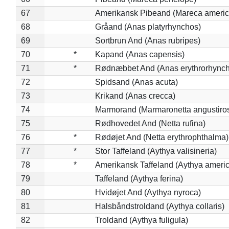
67
Amerikansk Pibeand (Mareca americ
68
Gråand (Anas platyrhynchos)
69
Sortbrun And (Anas rubripes)
70
*
Kapand (Anas capensis)
71
*
Rødnæbbet And (Anas erythrorhynch
72
Spidsand (Anas acuta)
73
Krikand (Anas crecca)
74
Marmorand (Marmaronetta angustirost
75
Rødhovedet And (Netta rufina)
76
*
Rødøjet And (Netta erythrophthalma)
77
*
Stor Taffeland (Aythya valisineria)
78
*
Amerikansk Taffeland (Aythya ameri
79
Taffeland (Aythya ferina)
80
Hvidøjet And (Aythya nyroca)
81
Halsbåndstroldand (Aythya collaris)
82
Troldand (Aythya fuligula)