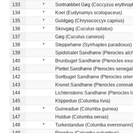
133
*
Sortnæbbet Gøg (Coccyzus erythrop
134
*
Koel (Eudynamys scolopaceus)
135
*
Guldgøg (Chrysococcyx caprius)
136
*
Skovgøg (Cuculus optatus)
137
Gøg (Cuculus canorus)
138
*
Steppehøne (Syrrhaptes paradoxus)
139
Spidshalet Sandhøne (Pterocles alch
140
*
Brunbuget Sandhøne (Pterocles exus
141
Plettet Sandhøne (Pterocles senegal
142
Sortbuget Sandhøne (Pterocles orient
143
Kronet Sandhøne (Pterocles coronat
144
Lichtensteins Sandhøne (Pterocles lic
145
Klippedue (Columba livia)
146
*
Guineadue (Columba guinea)
147
Huldue (Columba oenas)
148
*
Turkestandue (Columba eversmanni
149
Ringdue (Columba palumbus)