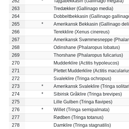
262
*
Tajgabekkasin (Gallinago megala)
263
Tredækker (Gallinago media)
264
Dobbeltbekkasin (Gallinago gallinag
265
*
Amerikansk Bekkasin (Gallinago deli
266
Terekklire (Xenus cinereus)
267
Amerikansk Svømmesneppe (Phalarop
268
Odinshane (Phalaropus lobatus)
269
Thorshane (Phalaropus fulicarius)
270
Mudderklire (Actitis hypoleucos)
271
Plettet Mudderklire (Actitis maculariu
272
Svaleklire (Tringa ochropus)
273
*
Amerikansk Svaleklire (Tringa solitar
274
*
Sibirisk Gråklire (Tringa brevipes)
275
Lille Gulben (Tringa flavipes)
276
*
Willet (Tringa semipalmata)
277
Rødben (Tringa totanus)
278
Damklire (Tringa stagnatilis)