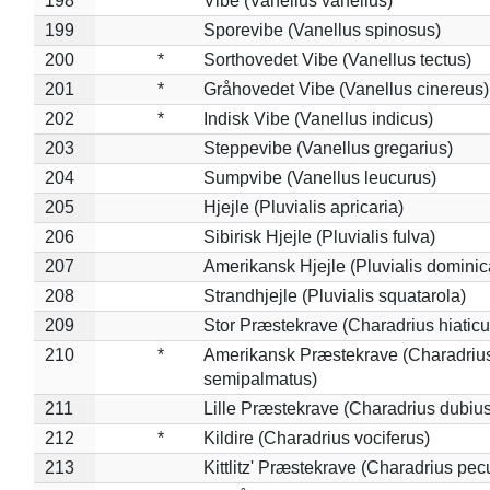
198
Vibe (Vanellus vanellus)
199
Sporevibe (Vanellus spinosus)
200
*
Sorthovedet Vibe (Vanellus tectus)
201
*
Gråhovedet Vibe (Vanellus cinereus)
202
*
Indisk Vibe (Vanellus indicus)
203
Steppevibe (Vanellus gregarius)
204
Sumpvibe (Vanellus leucurus)
205
Hjejle (Pluvialis apricaria)
206
Sibirisk Hjejle (Pluvialis fulva)
207
Amerikansk Hjejle (Pluvialis dominic
208
Strandhjejle (Pluvialis squatarola)
209
Stor Præstekrave (Charadrius hiaticu
210
*
Amerikansk Præstekrave (Charadriu
semipalmatus)
211
Lille Præstekrave (Charadrius dubius
212
*
Kildire (Charadrius vociferus)
213
Kittlitz' Præstekrave (Charadrius pec