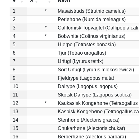
#
X
*
Navn
1
*
Masaistruds (Struthio camelus)
2
Perlehøne (Numida meleagris)
3
*
Californisk Topvagtel (Callipepla cali
4
*
Bobwhite (Colinus virginianus)
5
Hjerpe (Tetrastes bonasia)
6
Tjur (Tetrao urogallus)
7
Urfugl (Lyrurus tetrix)
8
Sort Urfugl (Lyrurus mlokosiewiczi)
9
Fjeldrype (Lagopus muta)
10
Dalrype (Lagopus lagopus)
11
Skotsk Dalrype (Lagopus scotica)
12
*
Kaukasisk Kongehøne (Tetraogallus 
13
Kaspisk Kongehøne (Tetraogallus ca
14
Stenhøne (Alectoris graeca)
15
Chukarhøne (Alectoris chukar)
16
Berberhøne (Alectoris barbara)