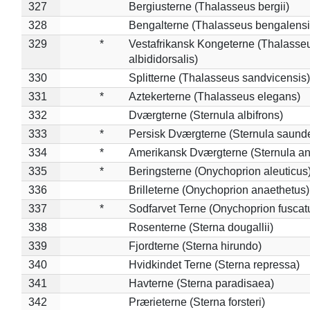
327
Bergiusterne (Thalasseus bergii)
328
Bengalterne (Thalasseus bengalensi
329
*
Vestafrikansk Kongeterne (Thalasse
albididorsalis)
330
Splitterne (Thalasseus sandvicensis)
331
*
Aztekerterne (Thalasseus elegans)
332
Dværgterne (Sternula albifrons)
333
*
Persisk Dværgterne (Sternula saunde
334
*
Amerikansk Dværgterne (Sternula ant
335
*
Beringsterne (Onychoprion aleuticus
336
Brilleterne (Onychoprion anaethetus)
337
*
Sodfarvet Terne (Onychoprion fuscat
338
Rosenterne (Sterna dougallii)
339
Fjordterne (Sterna hirundo)
340
Hvidkindet Terne (Sterna repressa)
341
Havterne (Sterna paradisaea)
342
Prærieterne (Sterna forsteri)