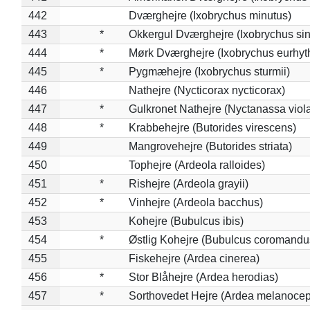
442
Dværghejre (Ixobrychus minutus)
443
*
Okkergul Dværghejre (Ixobrychus sin
444
*
Mørk Dværghejre (Ixobrychus eurhy
445
*
Pygmæhejre (Ixobrychus sturmii)
446
Nathejre (Nycticorax nycticorax)
447
*
Gulkronet Nathejre (Nyctanassa viol
448
*
Krabbehejre (Butorides virescens)
449
Mangrovehejre (Butorides striata)
450
Tophejre (Ardeola ralloides)
451
*
Rishejre (Ardeola grayii)
452
*
Vinhejre (Ardeola bacchus)
453
Kohejre (Bubulcus ibis)
454
*
Østlig Kohejre (Bubulcus coromandu
455
Fiskehejre (Ardea cinerea)
456
*
Stor Blåhejre (Ardea herodias)
457
*
Sorthovedet Hejre (Ardea melanocep