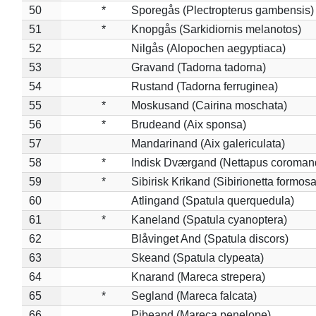
50
*
Sporegås (Plectropterus gambensis)
51
*
Knopgås (Sarkidiornis melanotos)
52
Nilgås (Alopochen aegyptiaca)
53
Gravand (Tadorna tadorna)
54
Rustand (Tadorna ferruginea)
55
*
Moskusand (Cairina moschata)
56
*
Brudeand (Aix sponsa)
57
Mandarinand (Aix galericulata)
58
*
Indisk Dværgand (Nettapus coroman
59
*
Sibirisk Krikand (Sibirionetta formosa
60
Atlingand (Spatula querquedula)
61
*
Kaneland (Spatula cyanoptera)
62
Blåvinget And (Spatula discors)
63
Skeand (Spatula clypeata)
64
Knarand (Mareca strepera)
65
*
Segland (Mareca falcata)
66
Pibeand (Mareca penelope)