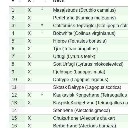
#
X
*
Navn
1
X
*
Masaistruds (Struthio camelus)
2
X
Perlehøne (Numida meleagris)
3
X
*
Californisk Topvagtel (Callipepla cali
4
X
*
Bobwhite (Colinus virginianus)
5
X
Hjerpe (Tetrastes bonasia)
6
X
Tjur (Tetrao urogallus)
7
X
Urfugl (Lyrurus tetrix)
8
X
Sort Urfugl (Lyrurus mlokosiewiczi)
9
X
Fjeldrype (Lagopus muta)
10
X
Dalrype (Lagopus lagopus)
11
Skotsk Dalrype (Lagopus scotica)
12
X
*
Kaukasisk Kongehøne (Tetraogallus 
13
X
Kaspisk Kongehøne (Tetraogallus ca
14
Stenhøne (Alectoris graeca)
15
X
Chukarhøne (Alectoris chukar)
16
X
Berberhøne (Alectoris barbara)