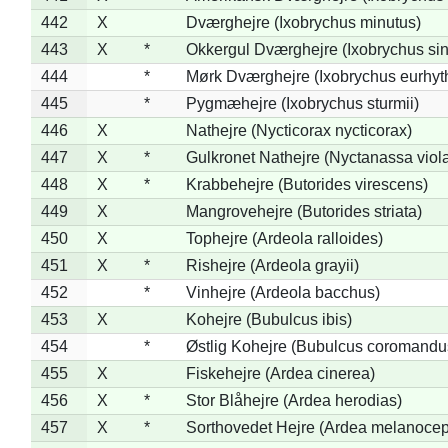
442
X
Dværghejre (Ixobrychus minutus)
443
X
*
Okkergul Dværghejre (Ixobrychus sin
444
*
Mørk Dværghejre (Ixobrychus eurhy
445
*
Pygmæhejre (Ixobrychus sturmii)
446
X
Nathejre (Nycticorax nycticorax)
447
X
*
Gulkronet Nathejre (Nyctanassa viol
448
X
*
Krabbehejre (Butorides virescens)
449
X
Mangrovehejre (Butorides striata)
450
X
Tophejre (Ardeola ralloides)
451
X
*
Rishejre (Ardeola grayii)
452
*
Vinhejre (Ardeola bacchus)
453
X
Kohejre (Bubulcus ibis)
454
*
Østlig Kohejre (Bubulcus coromandu
455
X
Fiskehejre (Ardea cinerea)
456
X
*
Stor Blåhejre (Ardea herodias)
457
X
*
Sorthovedet Hejre (Ardea melanocep