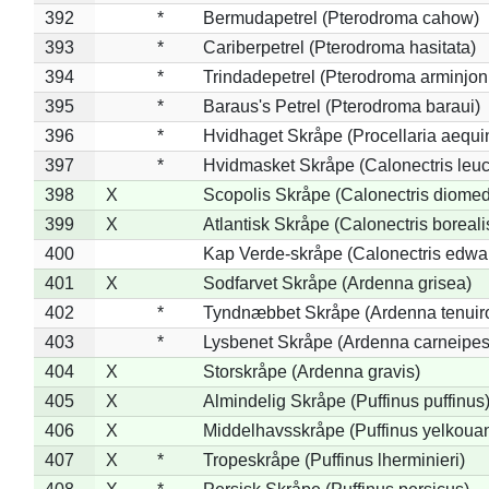
392
*
Bermudapetrel (Pterodroma cahow)
393
*
Cariberpetrel (Pterodroma hasitata)
394
*
Trindadepetrel (Pterodroma arminjon
395
*
Baraus's Petrel (Pterodroma baraui)
396
*
Hvidhaget Skråpe (Procellaria aequin
397
*
Hvidmasket Skråpe (Calonectris leu
398
X
Scopolis Skråpe (Calonectris diome
399
X
Atlantisk Skråpe (Calonectris boreali
400
Kap Verde-skråpe (Calonectris edwar
401
X
Sodfarvet Skråpe (Ardenna grisea)
402
*
Tyndnæbbet Skråpe (Ardenna tenuiro
403
*
Lysbenet Skråpe (Ardenna carneipes
404
X
Storskråpe (Ardenna gravis)
405
X
Almindelig Skråpe (Puffinus puffinus
406
X
Middelhavsskråpe (Puffinus yelkoua
407
X
*
Tropeskråpe (Puffinus lherminieri)