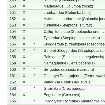
150
X
Madeiradue (Columba trocaz)
151
X
Laurbærdue (Columba bollii)
152
X
Hvidhalet Laurbærdue (Columba jun
153
X
Turteldue (Streptopelia turtur)
154
X
Østlig Turteldue (Streptopelia oriental
155
X
Tyrkerdue (Streptopelia decaocto)
156
X
*
Skoggerdue (Streptopelia roseogrise
157
X
*
Guløjet Skoggerdue (Streptopelia de
158
X
Palmedue (Spilopelia senegalensis)
159
X
Namaquadue (Oena capensis)
160
X
*
Sørgedue (Zenaida macroura)
161
X
*
Gulbuget Papegøjedue (Treron waali
162
X
Vandrikse (Rallus aquaticus)
163
*
Græsrikse (Crex egregia)
164
X
Engsnarre (Crex crex)
165
*
Hvidbrystet Rørhøne (Amaurornis ph