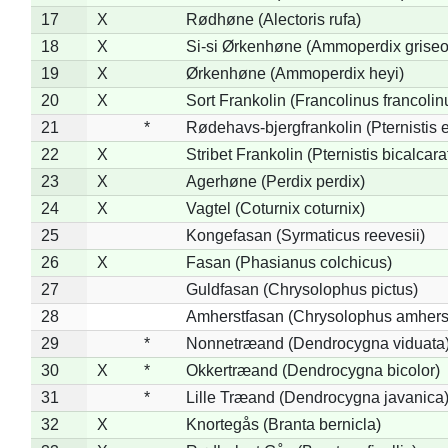
17
X
Rødhøne (Alectoris rufa)
18
X
Si-si Ørkenhøne (Ammoperdix griseo
19
X
Ørkenhøne (Ammoperdix heyi)
20
X
Sort Frankolin (Francolinus francolin
21
*
Rødehavs-bjergfrankolin (Pternistis e
22
X
Stribet Frankolin (Pternistis bicalcara
23
X
Agerhøne (Perdix perdix)
24
X
Vagtel (Coturnix coturnix)
25
Kongefasan (Syrmaticus reevesii)
26
X
Fasan (Phasianus colchicus)
27
Guldfasan (Chrysolophus pictus)
28
Amherstfasan (Chrysolophus amhers
29
*
Nonnetræand (Dendrocygna viduata
30
X
*
Okkertræand (Dendrocygna bicolor)
31
*
Lille Træand (Dendrocygna javanica
32
X
Knortegås (Branta bernicla)