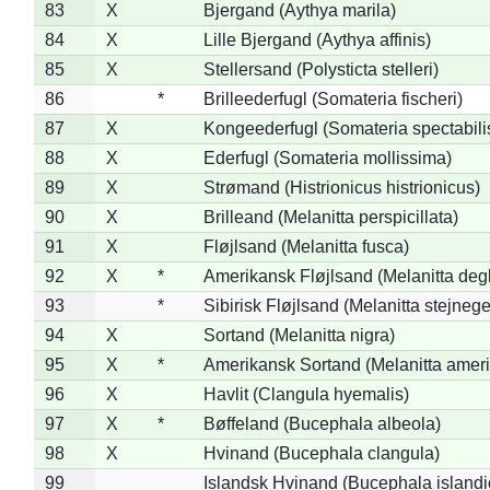
83
X
Bjergand (Aythya marila)
84
X
Lille Bjergand (Aythya affinis)
85
X
Stellersand (Polysticta stelleri)
86
*
Brilleederfugl (Somateria fischeri)
87
X
Kongeederfugl (Somateria spectabili
88
X
Ederfugl (Somateria mollissima)
89
X
Strømand (Histrionicus histrionicus)
90
X
Brilleand (Melanitta perspicillata)
91
X
Fløjlsand (Melanitta fusca)
92
X
*
Amerikansk Fløjlsand (Melanitta deg
93
*
Sibirisk Fløjlsand (Melanitta stejnege
94
X
Sortand (Melanitta nigra)
95
X
*
Amerikansk Sortand (Melanitta amer
96
X
Havlit (Clangula hyemalis)
97
X
*
Bøffeland (Bucephala albeola)
98
X
Hvinand (Bucephala clangula)
99
Islandsk Hvinand (Bucephala islandi