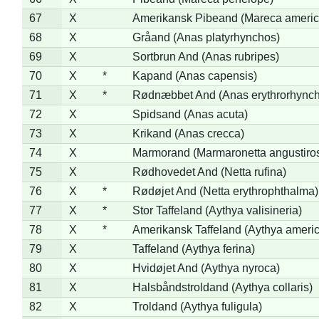
67
X
Amerikansk Pibeand (Mareca americ
68
X
Gråand (Anas platyrhynchos)
69
X
Sortbrun And (Anas rubripes)
70
X
*
Kapand (Anas capensis)
71
X
*
Rødnæbbet And (Anas erythrorhynch
72
X
Spidsand (Anas acuta)
73
X
Krikand (Anas crecca)
74
X
Marmorand (Marmaronetta angustirost
75
X
Rødhovedet And (Netta rufina)
76
X
*
Rødøjet And (Netta erythrophthalma)
77
X
*
Stor Taffeland (Aythya valisineria)
78
X
*
Amerikansk Taffeland (Aythya ameri
79
X
Taffeland (Aythya ferina)
80
X
Hvidøjet And (Aythya nyroca)
81
X
Halsbåndstroldand (Aythya collaris)
82
X
Troldand (Aythya fuligula)