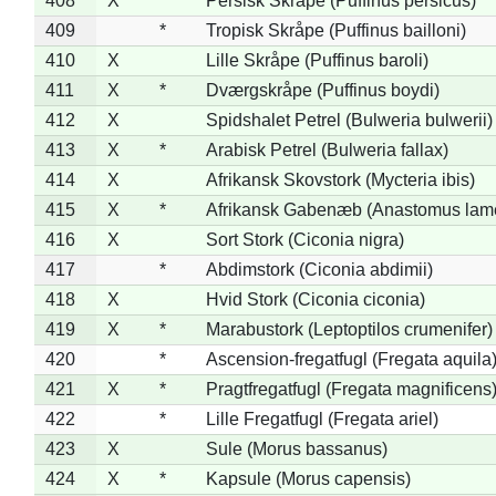
408
X
*
Persisk Skråpe (Puffinus persicus)
409
*
Tropisk Skråpe (Puffinus bailloni)
410
X
Lille Skråpe (Puffinus baroli)
411
X
*
Dværgskråpe (Puffinus boydi)
412
X
Spidshalet Petrel (Bulweria bulwerii)
413
X
*
Arabisk Petrel (Bulweria fallax)
414
X
Afrikansk Skovstork (Mycteria ibis)
415
X
*
Afrikansk Gabenæb (Anastomus lame
416
X
Sort Stork (Ciconia nigra)
417
*
Abdimstork (Ciconia abdimii)
418
X
Hvid Stork (Ciconia ciconia)
419
X
*
Marabustork (Leptoptilos crumenifer)
420
*
Ascension-fregatfugl (Fregata aquila
421
X
*
Pragtfregatfugl (Fregata magnificens
422
*
Lille Fregatfugl (Fregata ariel)
423
X
Sule (Morus bassanus)
424
X
*
Kapsule (Morus capensis)