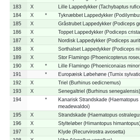
183
X
Lille Lappedykker (Tachybaptus rufico
184
X
*
Tyknæbbet Lappedykker (Podilymbu
185
X
Gråstrubet Lappedykker (Podiceps g
186
X
Toppet Lappedykker (Podiceps crista
187
X
Nordisk Lappedykker (Podiceps aurit
188
X
Sorthalset Lappedykker (Podiceps nig
189
X
Stor Flamingo (Phoenicopterus rose
190
X
*
Lille Flamingo (Phoeniconaias minor
191
*
Europæisk Løbehøne (Turnix sylvati
192
X
Triel (Burhinus oedicnemus)
193
X
Senegaltriel (Burhinus senegalensis
194
*
Kanarisk Strandskade (Haematopus
meadewaldoi)
195
X
Strandskade (Haematopus ostralegu
196
X
Stylteløber (Himantopus himantopus
197
X
Klyde (Recurvirostra avosetta)