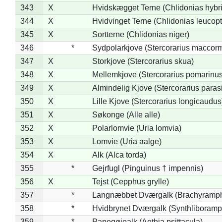
343
X
Hvidskægget Terne (Chlidonias hybr
344
X
Hvidvinget Terne (Chlidonias leucopt
345
X
Sortterne (Chlidonias niger)
346
*
Sydpolarkjove (Stercorarius maccorm
347
X
Storkjove (Stercorarius skua)
348
X
Mellemkjove (Stercorarius pomarinus
349
X
Almindelig Kjove (Stercorarius parasi
350
X
Lille Kjove (Stercorarius longicaudus
351
X
Søkonge (Alle alle)
352
X
Polarlomvie (Uria lomvia)
353
X
Lomvie (Uria aalge)
354
X
Alk (Alca torda)
355
*
Gejrfugl (Pinguinus † impennis)
356
X
Tejst (Cepphus grylle)
357
*
Langnæbbet Dværgalk (Brachyramph
358
*
Hvidbrynet Dværgalk (Synthliboramp
359
*
Papegøjealk (Aethia psittacula)