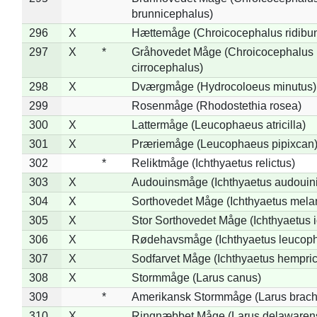
brunnicephalus)
296
X
Hættemåge (Chroicocephalus ridibu
297
X
*
Gråhovedet Måge (Chroicocephalus
cirrocephalus)
298
X
Dværgmåge (Hydrocoloeus minutus)
299
Rosenmåge (Rhodostethia rosea)
300
X
Lattermåge (Leucophaeus atricilla)
301
X
Præriemåge (Leucophaeus pipixcan
302
*
Reliktmåge (Ichthyaetus relictus)
303
X
Audouinsmåge (Ichthyaetus audouini
304
X
Sorthovedet Måge (Ichthyaetus mela
305
X
Stor Sorthovedet Måge (Ichthyaetus 
306
X
Rødehavsmåge (Ichthyaetus leucop
307
X
Sodfarvet Måge (Ichthyaetus hempric
308
X
Stormmåge (Larus canus)
309
*
Amerikansk Stormmåge (Larus brach
310
X
Ringnæbbet Måge (Larus delawarens