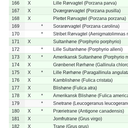
166
X
Lille Rørvagtel (Porzana parva)
167
X
Dværgrørvagtel (Porzana pusilla)
168
X
Plettet Rørvagtel (Porzana porzana)
169
*
Sorarørvagtel (Porzana carolina)
170
*
Stribet Rørvagtel (Aenigmatolimnas 
171
X
Sultanhøne (Porphyrio porphyrio)
172
*
Lille Sultanhøne (Porphyrio alleni)
173
X
*
Amerikansk Sultanhøne (Porphyrio m
174
X
Grønbenet Rørhøne (Gallinula chlor
175
X
*
Lille Rørhøne (Paragallinula angulat
176
X
Kamblishøne (Fulica cristata)
177
X
Blishøne (Fulica atra)
178
X
*
Amerikansk Blishøne (Fulica americ
179
*
Snetrane (Leucogeranus leucogeran
180
X
*
Prærietrane (Antigone canadensis)
181
X
Jomfrutrane (Grus virgo)
182
X
Trane (Grus grus)