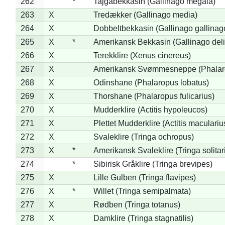
262
*
Tajgabekkasin (Gallinago megala)
263
X
Tredækker (Gallinago media)
264
X
Dobbeltbekkasin (Gallinago gallinag
265
X
*
Amerikansk Bekkasin (Gallinago deli
266
X
Terekklire (Xenus cinereus)
267
X
Amerikansk Svømmesneppe (Phalarop
268
X
Odinshane (Phalaropus lobatus)
269
X
Thorshane (Phalaropus fulicarius)
270
X
Mudderklire (Actitis hypoleucos)
271
X
Plettet Mudderklire (Actitis maculariu
272
X
Svaleklire (Tringa ochropus)
273
X
*
Amerikansk Svaleklire (Tringa solitar
274
*
Sibirisk Gråklire (Tringa brevipes)
275
X
Lille Gulben (Tringa flavipes)
276
X
*
Willet (Tringa semipalmata)
277
X
Rødben (Tringa totanus)
278
X
Damklire (Tringa stagnatilis)