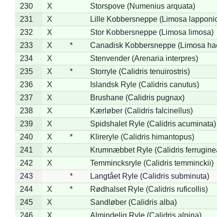
230
X
Storspove (Numenius arquata)
231
X
Lille Kobbersneppe (Limosa lapponi
232
X
Stor Kobbersneppe (Limosa limosa)
233
X
*
Canadisk Kobbersneppe (Limosa ha
234
X
Stenvender (Arenaria interpres)
235
X
*
Storryle (Calidris tenuirostris)
236
X
Islandsk Ryle (Calidris canutus)
237
X
Brushane (Calidris pugnax)
238
X
Kærløber (Calidris falcinellus)
239
X
Spidshalet Ryle (Calidris acuminata)
240
X
*
Klireryle (Calidris himantopus)
241
X
Krumnæbbet Ryle (Calidris ferrugine
242
X
Temmincksryle (Calidris temminckii)
243
*
Langtået Ryle (Calidris subminuta)
244
X
*
Rødhalset Ryle (Calidris ruficollis)
245
X
Sandløber (Calidris alba)
246
X
Almindelig Ryle (Calidris alpina)