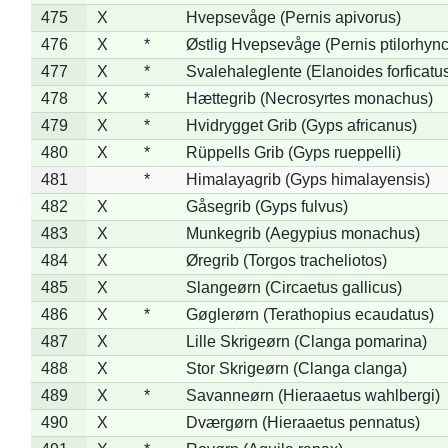
475
X
Hvepsevåge (Pernis apivorus)
476
X
*
Østlig Hvepsevåge (Pernis ptilorhyn
477
X
*
Svalehaleglente (Elanoides forficatu
478
X
*
Hættegrib (Necrosyrtes monachus)
479
X
*
Hvidrygget Grib (Gyps africanus)
480
X
*
Rüppells Grib (Gyps rueppelli)
481
*
Himalayagrib (Gyps himalayensis)
482
X
Gåsegrib (Gyps fulvus)
483
X
Munkegrib (Aegypius monachus)
484
X
Øregrib (Torgos tracheliotos)
485
X
Slangeørn (Circaetus gallicus)
486
X
*
Gøglerørn (Terathopius ecaudatus)
487
X
Lille Skrigeørn (Clanga pomarina)
488
X
Stor Skrigeørn (Clanga clanga)
489
X
*
Savanneørn (Hieraaetus wahlbergi)
490
X
Dværgørn (Hieraaetus pennatus)