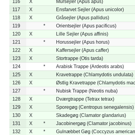
116
X
Mursejler (Apus apus)
117
X
Ensfarvet Sejler (Apus unicolor)
118
X
Gråsejler (Apus pallidus)
119
*
Orientsejler (Apus pacificus)
120
X
Lille Sejler (Apus affinis)
121
*
Horussejler (Apus horus)
122
X
Kaffersejler (Apus caffer)
123
X
Stortrappe (Otis tarda)
124
*
Arabisk Trappe (Ardeotis arabs)
125
X
Kravetrappe (Chlamydotis undulata)
126
X
Østlig Kravetrappe (Chlamydotis mac
127
*
Nubisk Trappe (Neotis nuba)
128
X
Dværgtrappe (Tetrax tetrax)
129
X
Sporegøg (Centropus senegalensis)
130
X
Skadegøg (Clamator glandarius)
131
X
*
Jacobinergøg (Clamator jacobinus)
132
X
*
Gulnæbbet Gøg (Coccyzus american