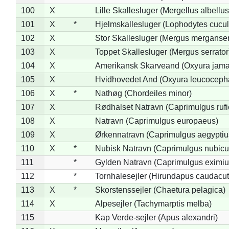
100
X
Lille Skallesluger (Mergellus albellus
101
X
*
Hjelmskallesluger (Lophodytes cucul
102
X
Stor Skallesluger (Mergus merganser
103
X
Toppet Skallesluger (Mergus serrator
104
X
Amerikansk Skarveand (Oxyura jama
105
X
Hvidhovedet And (Oxyura leucoceph
106
X
*
Nathøg (Chordeiles minor)
107
X
Rødhalset Natravn (Caprimulgus rufic
108
X
Natravn (Caprimulgus europaeus)
109
X
Ørkennatravn (Caprimulgus aegyptiu
110
X
*
Nubisk Natravn (Caprimulgus nubicu
111
*
Gylden Natravn (Caprimulgus eximiu
112
*
Tornhalesejler (Hirundapus caudacut
113
X
*
Skorstenssejler (Chaetura pelagica)
114
X
Alpesejler (Tachymarptis melba)
115
Kap Verde-sejler (Apus alexandri)