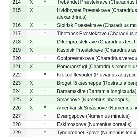
214
X
*
Trebåndet Præstekrave (Charadrius tr
215
X
Hvidbrystet Præstekrave (Charadrius
alexandrinus)
216
X
*
Sibirisk Præstekrave (Charadrius mo
217
*
Tibetansk Præstekrave (Charadrius at
218
X
Ørkenpræstekrave (Charadrius lesche
219
X
Kaspisk Præstekrave (Charadrius asi
220
*
Gobipræstekrave (Charadrius veredu
221
X
Pomeransfugl (Charadrius morinellu
222
*
Krokodillevogter (Pluvianus aegyptiu
223
X
Broget Riksesneppe (Rostratula ben
224
X
*
Bartramsklire (Bartramia longicauda)
225
X
Småspove (Numenius phaeopus)
226
X
*
Amerikansk Småspove (Numenius h
227
*
Dværgspove (Numenius minutus)
228
*
Eskimospove (Numenius borealis)
229
*
Tyndnæbbet Spove (Numenius tenuiro