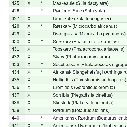
425
X
*
Maskesule (Sula dactylatra)
426
*
Rødfodet Sule (Sula sula)
427
X
Brun Sule (Sula leucogaster)
428
X
*
Rørskarv (Microcarbo africanus)
429
X
Dværgskarv (Microcarbo pygmaeus)
430
X
*
Øreskarv (Phalacrocorax auritus)
431
X
Topskarv (Phalacrocorax aristotelis)
432
X
Skarv (Phalacrocorax carbo)
433
X
*
Socotraskarv (Phalacrocorax nigrogul
434
X
*
Afrikansk Slangehalsfugl (Anhinga ru
435
X
Hellig Ibis (Threskiornis aethiopicus)
436
X
Eremitibis (Geronticus eremita)
437
X
Sort Ibis (Plegadis falcinellus)
438
X
Skestork (Platalea leucorodia)
439
X
Rørdrum (Botaurus stellaris)
440
*
Amerikansk Rørdrum (Botaurus lenti
441
X
*
Amerikansk Dværghejre (Ixobrychus e