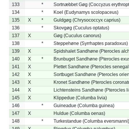
133
*
Sortnæbbet Gøg (Coccyzus erythrop
134
*
Koel (Eudynamys scolopaceus)
135
X
*
Guldgøg (Chrysococcyx caprius)
136
*
Skovgøg (Cuculus optatus)
137
X
Gøg (Cuculus canorus)
138
*
Steppehøne (Syrrhaptes paradoxus)
139
X
Spidshalet Sandhøne (Pterocles alch
140
X
*
Brunbuget Sandhøne (Pterocles exus
141
X
Plettet Sandhøne (Pterocles senegal
142
X
Sortbuget Sandhøne (Pterocles orient
143
X
Kronet Sandhøne (Pterocles coronat
144
X
Lichtensteins Sandhøne (Pterocles lic
145
X
Klippedue (Columba livia)
146
*
Guineadue (Columba guinea)
147
X
Huldue (Columba oenas)
148
*
Turkestandue (Columba eversmanni
149
X
Ringdue (Columba palumbus)