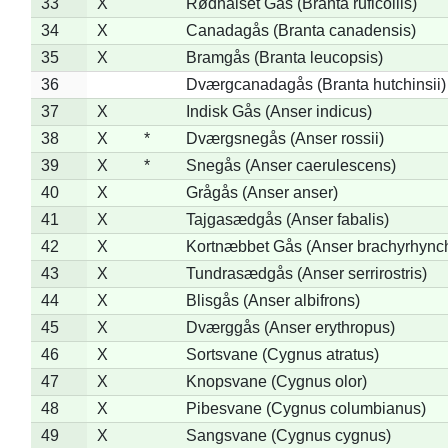
33
X
Rødhalset Gås (Branta ruficollis)
34
X
Canadagås (Branta canadensis)
35
X
Bramgås (Branta leucopsis)
36
Dværgcanadagås (Branta hutchinsii)
37
X
Indisk Gås (Anser indicus)
38
X
*
Dværgsnegås (Anser rossii)
39
X
*
Snegås (Anser caerulescens)
40
X
Grågås (Anser anser)
41
X
Tajgasædgås (Anser fabalis)
42
X
Kortnæbbet Gås (Anser brachyrhync
43
X
Tundrasædgås (Anser serrirostris)
44
X
Blisgås (Anser albifrons)
45
X
Dværggås (Anser erythropus)
46
X
Sortsvane (Cygnus atratus)
47
X
Knopsvane (Cygnus olor)
48
X
Pibesvane (Cygnus columbianus)
49
X
Sangsvane (Cygnus cygnus)