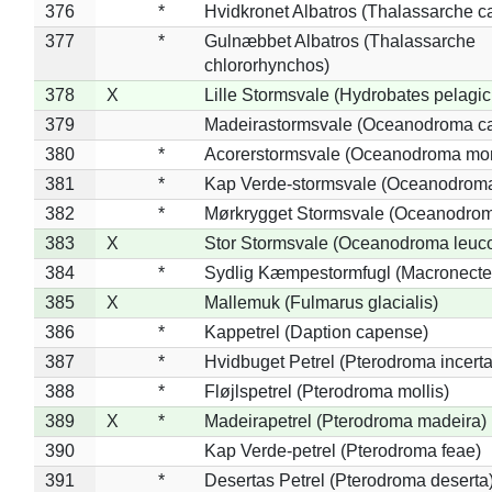
376
*
Hvidkronet Albatros (Thalassarche c
377
*
Gulnæbbet Albatros (Thalassarche
chlororhynchos)
378
X
Lille Stormsvale (Hydrobates pelagic
379
Madeirastormsvale (Oceanodroma ca
380
*
Acorerstormsvale (Oceanodroma mon
381
*
Kap Verde-stormsvale (Oceanodroma
382
*
Mørkrygget Stormsvale (Oceanodrom
383
X
Stor Stormsvale (Oceanodroma leuc
384
*
Sydlig Kæmpestormfugl (Macronecte
385
X
Mallemuk (Fulmarus glacialis)
386
*
Kappetrel (Daption capense)
387
*
Hvidbuget Petrel (Pterodroma incerta
388
*
Fløjlspetrel (Pterodroma mollis)
389
X
*
Madeirapetrel (Pterodroma madeira)
390
Kap Verde-petrel (Pterodroma feae)
391
*
Desertas Petrel (Pterodroma deserta