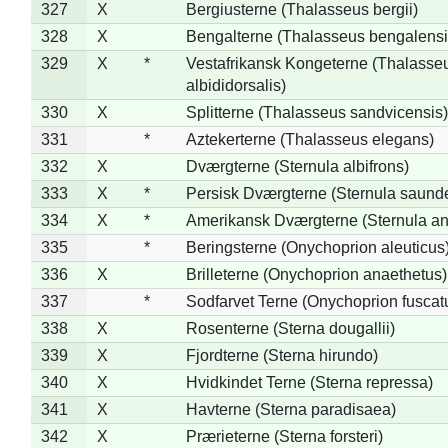
327
X
Bergiusterne (Thalasseus bergii)
328
X
Bengalterne (Thalasseus bengalensi
329
X
*
Vestafrikansk Kongeterne (Thalasse
albididorsalis)
330
X
Splitterne (Thalasseus sandvicensis)
331
*
Aztekerterne (Thalasseus elegans)
332
X
Dværgterne (Sternula albifrons)
333
X
*
Persisk Dværgterne (Sternula saunde
334
X
*
Amerikansk Dværgterne (Sternula ant
335
*
Beringsterne (Onychoprion aleuticus
336
X
Brilleterne (Onychoprion anaethetus)
337
*
Sodfarvet Terne (Onychoprion fuscat
338
X
Rosenterne (Sterna dougallii)
339
X
Fjordterne (Sterna hirundo)
340
X
Hvidkindet Terne (Sterna repressa)
341
X
Havterne (Sterna paradisaea)
342
X
Prærieterne (Sterna forsteri)