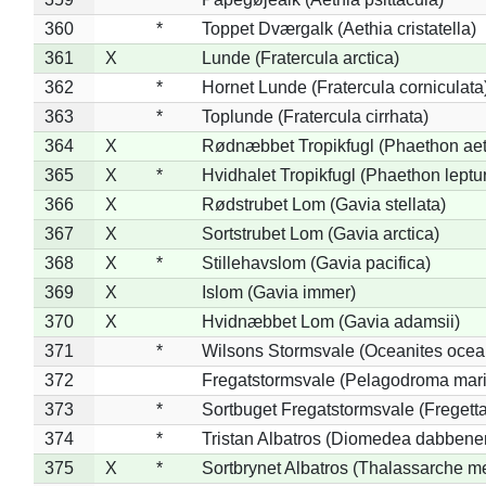
360
*
Toppet Dværgalk (Aethia cristatella)
361
X
Lunde (Fratercula arctica)
362
*
Hornet Lunde (Fratercula corniculata
363
*
Toplunde (Fratercula cirrhata)
364
X
Rødnæbbet Tropikfugl (Phaethon ae
365
X
*
Hvidhalet Tropikfugl (Phaethon leptu
366
X
Rødstrubet Lom (Gavia stellata)
367
X
Sortstrubet Lom (Gavia arctica)
368
X
*
Stillehavslom (Gavia pacifica)
369
X
Islom (Gavia immer)
370
X
Hvidnæbbet Lom (Gavia adamsii)
371
*
Wilsons Stormsvale (Oceanites ocea
372
Fregatstormsvale (Pelagodroma mar
373
*
Sortbuget Fregatstormsvale (Fregetta
374
*
Tristan Albatros (Diomedea dabbene
375
X
*
Sortbrynet Albatros (Thalassarche m