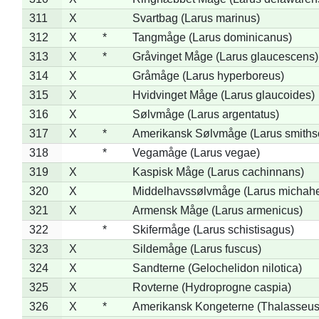
311
X
Svartbag (Larus marinus)
312
X
*
Tangmåge (Larus dominicanus)
313
X
*
Gråvinget Måge (Larus glaucescens)
314
X
Gråmåge (Larus hyperboreus)
315
X
Hvidvinget Måge (Larus glaucoides)
316
X
Sølvmåge (Larus argentatus)
317
X
*
Amerikansk Sølvmåge (Larus smiths
318
*
Vegamåge (Larus vegae)
319
X
Kaspisk Måge (Larus cachinnans)
320
X
Middelhavssølvmåge (Larus michahel
321
X
Armensk Måge (Larus armenicus)
322
*
Skifermåge (Larus schistisagus)
323
X
Sildemåge (Larus fuscus)
324
X
Sandterne (Gelochelidon nilotica)
325
X
Rovterne (Hydroprogne caspia)
326
X
*
Amerikansk Kongeterne (Thalasseu