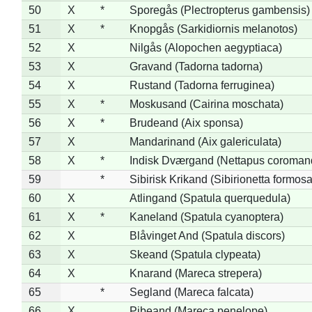
50
X
*
Sporegås (Plectropterus gambensis)
51
X
*
Knopgås (Sarkidiornis melanotos)
52
X
Nilgås (Alopochen aegyptiaca)
53
X
Gravand (Tadorna tadorna)
54
X
Rustand (Tadorna ferruginea)
55
X
*
Moskusand (Cairina moschata)
56
X
*
Brudeand (Aix sponsa)
57
X
Mandarinand (Aix galericulata)
58
X
*
Indisk Dværgand (Nettapus coroman
59
*
Sibirisk Krikand (Sibirionetta formosa
60
X
Atlingand (Spatula querquedula)
61
X
*
Kaneland (Spatula cyanoptera)
62
X
Blåvinget And (Spatula discors)
63
X
Skeand (Spatula clypeata)
64
X
Knarand (Mareca strepera)
65
*
Segland (Mareca falcata)
66
X
Pibeand (Mareca penelope)