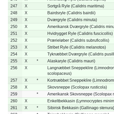
247
X
Sortgrå Ryle (Calidris maritima)
248
X
Bairdsryle (Calidris bairdii)
249
X
Dværgryle (Calidris minuta)
250
X
Amerikansk Dværgryle (Calidris minut
251
X
Hvidrygget Ryle (Calidris fuscicollis)
252
X
Prærieløber (Calidris subruficollis)
253
X
Stribet Ryle (Calidris melanotos)
254
X
Tyknæbbet Dværgryle (Calidris pusil
255
X
*
Alaskaryle (Calidris mauri)
256
X
Langnæbbet Sneppeklire (Limnodro
scolopaceus)
257
X
*
Kortnæbbet Sneppeklire (Limnodrom
258
X
Skovsneppe (Scolopax rusticola)
259
*
Amerikansk Skovsneppe (Scolopax m
260
X
Enkeltbekkasin (Lymnocryptes minim
261
X
*
Sibirisk Bekkasin (Gallinago stenura