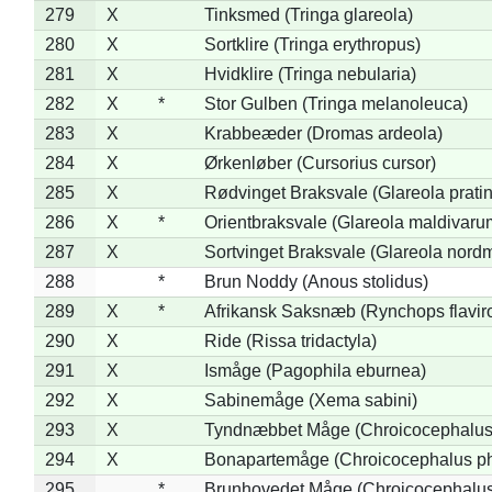
279
X
Tinksmed (Tringa glareola)
280
X
Sortklire (Tringa erythropus)
281
X
Hvidklire (Tringa nebularia)
282
X
*
Stor Gulben (Tringa melanoleuca)
283
X
Krabbeæder (Dromas ardeola)
284
X
Ørkenløber (Cursorius cursor)
285
X
Rødvinget Braksvale (Glareola pratin
286
X
*
Orientbraksvale (Glareola maldivaru
287
X
Sortvinget Braksvale (Glareola nord
288
*
Brun Noddy (Anous stolidus)
289
X
*
Afrikansk Saksnæb (Rynchops flaviro
290
X
Ride (Rissa tridactyla)
291
X
Ismåge (Pagophila eburnea)
292
X
Sabinemåge (Xema sabini)
293
X
Tyndnæbbet Måge (Chroicocephalus
294
X
Bonapartemåge (Chroicocephalus ph
295
*
Brunhovedet Måge (Chroicocephalu