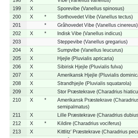
198
X
Vibe (Vanellus vanellus)
199
X
Sporevibe (Vanellus spinosus)
200
X
*
Sorthovedet Vibe (Vanellus tectus)
201
*
Gråhovedet Vibe (Vanellus cinereus)
202
X
*
Indisk Vibe (Vanellus indicus)
203
Steppevibe (Vanellus gregarius)
204
X
Sumpvibe (Vanellus leucurus)
205
X
Hjejle (Pluvialis apricaria)
206
X
Sibirisk Hjejle (Pluvialis fulva)
207
X
Amerikansk Hjejle (Pluvialis dominic
208
X
Strandhjejle (Pluvialis squatarola)
209
X
Stor Præstekrave (Charadrius hiaticu
210
X
*
Amerikansk Præstekrave (Charadriu
semipalmatus)
211
X
Lille Præstekrave (Charadrius dubius
212
X
*
Kildire (Charadrius vociferus)
213
X
Kittlitz' Præstekrave (Charadrius pec