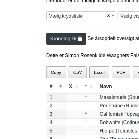
Herunder er det muligt at vælge blandt alle 
×
Vælg krydsliste
Vælg vi
Se årsopdelt oversigt a
Kronologisk
Dette er Simon Rosenkilde Waagners Fals
Copy
CSV
Excel
PDF
#
X
*
Navn
1
*
Masaistruds (Stru
2
Perlehøne (Numid
3
*
Californisk Topvag
4
*
Bobwhite (Colinus
5
Hjerpe (Tetrastes