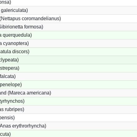
onsa)
galericulata)
(Nettapus coromandelianus)
Sibirionetta formosa)
a querquedula)
a cyanoptera)
atula discors)
clypeata)
strepera)
alcata)
penelope)
nd (Mareca americana)
tyrhynchos)
s rubripes)
ensis)
nas erythrorhyncha)
cuta)