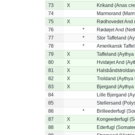
73
X
Krikand (Anas cre
74
Marmorand (Marmar
75
X
Rødhovedet And (N
76
*
Rødøjet And (Nett
77
*
Stor Taffeland (Ay
78
*
Amerikansk Taffe
79
X
Taffeland (Aythya 
80
X
Hvidøjet And (Ayt
81
X
Halsbåndstroldand
82
X
Troldand (Aythya f
83
X
Bjergand (Aythya 
84
Lille Bjergand (Ayt
85
Stellersand (Polyst
86
*
Brilleederfugl (So
87
X
Kongeederfugl (So
88
X
Ederfugl (Somater