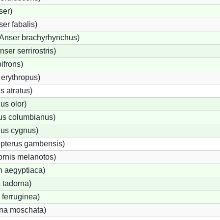
ser)
er fabalis)
Anser brachyrhynchus)
er serrirostris)
ifrons)
erythropus)
 atratus)
s olor)
us columbianus)
us cygnus)
opterus gambensis)
ornis melanotos)
n aegyptiaca)
 tadorna)
ferruginea)
na moschata)