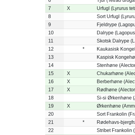
6
Tjur (Tetrao uroga
7
X
Urfugl (Lyrurus tet
8
Sort Urfugl (Lyrur
9
Fjeldrype (Lagop
10
Dalrype (Lagopus
11
Skotsk Dalrype (L
12
*
Kaukasisk Kongeh
13
Kaspisk Kongehøn
14
Stenhøne (Alector
15
X
Chukarhøne (Alect
16
X
Berberhøne (Alect
17
X
Rødhøne (Alectori
18
Si-si Ørkenhøne 
19
X
Ørkenhøne (Ammo
20
Sort Frankolin (Fr
21
*
Rødehavs-bjergfran
22
Stribet Frankolin (