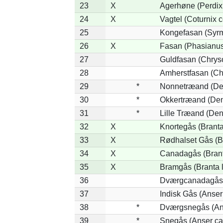
23
X
Agerhøne (Perdix 
24
X
Vagtel (Coturnix c
25
Kongefasan (Syrma
26
X
Fasan (Phasianus
27
Guldfasan (Chryso
28
Amherstfasan (Ch
29
*
Nonnetræand (De
30
*
Okkertræand (Den
31
*
Lille Træand (De
32
X
Knortegås (Branta
33
X
Rødhalset Gås (Bra
34
X
Canadagås (Brant
35
X
Bramgås (Branta 
36
Dværgcanadagås (
37
Indisk Gås (Anser
38
*
Dværgsnegås (Ans
39
*
Snegås (Anser ca