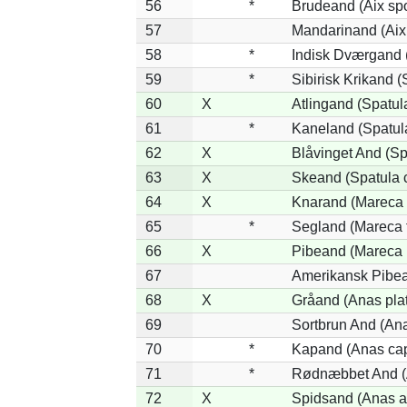
56
*
Brudeand (Aix sp
57
Mandarinand (Aix 
58
*
Indisk Dværgand 
59
*
Sibirisk Krikand (
60
X
Atlingand (Spatul
61
*
Kaneland (Spatul
62
X
Blåvinget And (Sp
63
X
Skeand (Spatula 
64
X
Knarand (Mareca 
65
*
Segland (Mareca f
66
X
Pibeand (Mareca 
67
Amerikansk Pibea
68
X
Gråand (Anas pla
69
Sortbrun And (Ana
70
*
Kapand (Anas cap
71
*
Rødnæbbet And (A
72
X
Spidsand (Anas a