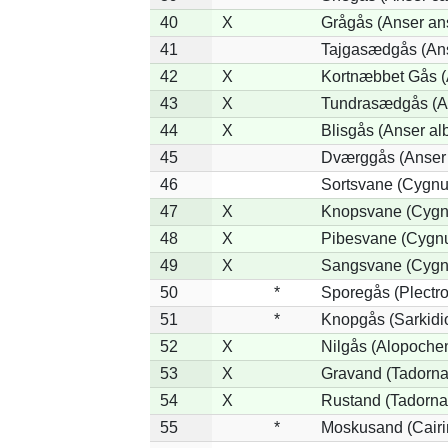
40
X
Grågås (Anser an
41
Tajgasædgås (Ans
42
X
Kortnæbbet Gås (
43
X
Tundrasædgås (Ans
44
X
Blisgås (Anser alb
45
Dværggås (Anser 
46
Sortsvane (Cygnus
47
X
Knopsvane (Cygnu
48
X
Pibesvane (Cygn
49
X
Sangsvane (Cygn
50
*
Sporegås (Plectr
51
*
Knopgås (Sarkidi
52
X
Nilgås (Alopoche
53
X
Gravand (Tadorna
54
X
Rustand (Tadorna 
55
*
Moskusand (Cairi