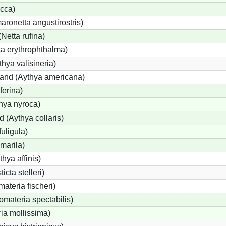
cca)
onetta angustirostris)
etta rufina)
a erythrophthalma)
thya valisineria)
land (Aythya americana)
ferina)
hya nyroca)
 (Aythya collaris)
uligula)
marila)
hya affinis)
icta stelleri)
materia fischeri)
materia spectabilis)
ia mollissima)