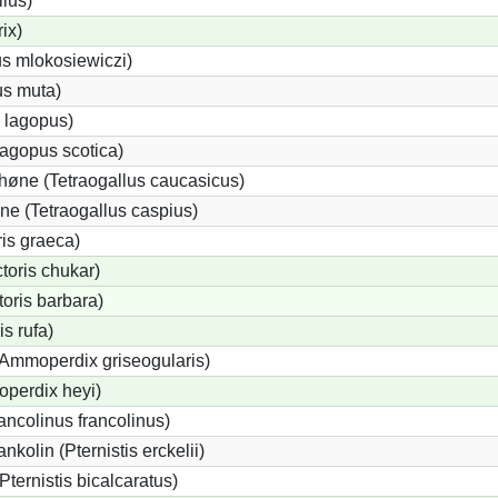
llus)
rix)
us mlokosiewiczi)
us muta)
 lagopus)
agopus scotica)
øne (Tetraogallus caucasicus)
e (Tetraogallus caspius)
is graeca)
oris chukar)
oris barbara)
s rufa)
(Ammoperdix griseogularis)
perdix heyi)
ancolinus francolinus)
kolin (Pternistis erckelii)
Pternistis bicalcaratus)