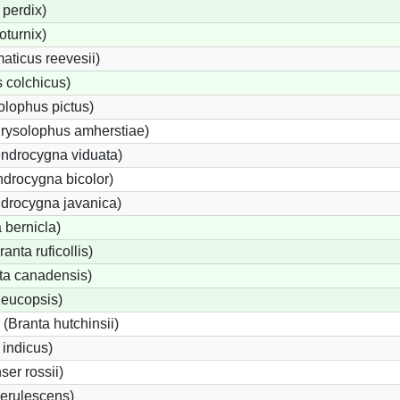
perdix)
oturnix)
ticus reevesii)
 colchicus)
lophus pictus)
rysolophus amherstiae)
ndrocygna viduata)
drocygna bicolor)
ndrocygna javanica)
 bernicla)
nta ruficollis)
a canadensis)
leucopsis)
Branta hutchinsii)
 indicus)
er rossii)
erulescens)