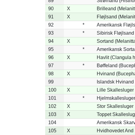
89
Strømand (Histrion
90
X
Brilleand (Melanitt
91
X
Fløjlsand (Melanit
92
*
Amerikansk Fløjls
93
*
Sibirisk Fløjlsand
94
X
Sortand (Melanitta
95
*
Amerikansk Sorta
96
X
Havlit (Clangula 
97
*
Bøffeland (Buceph
98
X
Hvinand (Bucepha
99
Islandsk Hvinand 
100
X
Lille Skallesluger
101
*
Hjelmskallesluger
102
X
Stor Skallesluger
103
X
Toppet Skalleslug
104
Amerikansk Skarv
105
X
Hvidhovedet And 