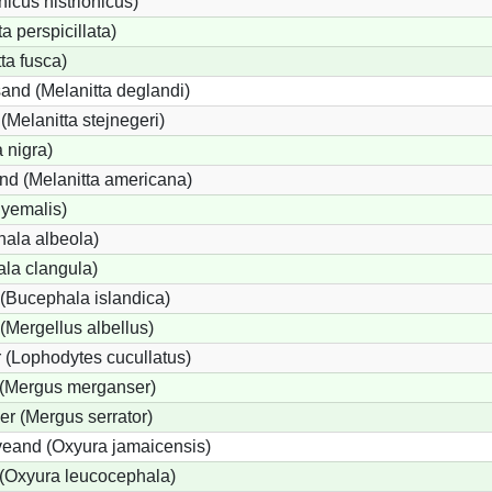
icus histrionicus)
a perspicillata)
ta fusca)
and (Melanitta deglandi)
 (Melanitta stejnegeri)
 nigra)
nd (Melanitta americana)
hyemalis)
ala albeola)
la clangula)
(Bucephala islandica)
 (Mergellus albellus)
 (Lophodytes cucullatus)
 (Mergus merganser)
er (Mergus serrator)
eand (Oxyura jamaicensis)
(Oxyura leucocephala)