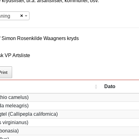
krydslister, bl.a. årsartslister, kommuner, osv.
×
sning
f
Simon Rosenkilde Waagner
s kryds
k VP Artsliste
Print
Dato
thio camelus)
a meleagris)
tel (Callipepla californica)
 virginianus)
 bonasia)