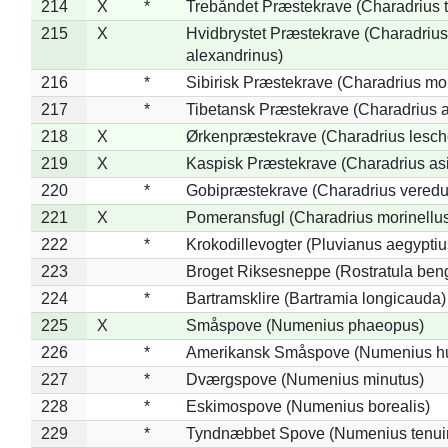
214
X
*
Trebåndet Præstekrave (Charadrius tr
215
X
Hvidbrystet Præstekrave (Charadrius
alexandrinus)
216
*
Sibirisk Præstekrave (Charadrius mo
217
*
Tibetansk Præstekrave (Charadrius at
218
X
Ørkenpræstekrave (Charadrius lesche
219
X
Kaspisk Præstekrave (Charadrius asi
220
*
Gobipræstekrave (Charadrius veredu
221
X
Pomeransfugl (Charadrius morinellu
222
*
Krokodillevogter (Pluvianus aegyptiu
223
Broget Riksesneppe (Rostratula ben
224
*
Bartramsklire (Bartramia longicauda)
225
X
Småspove (Numenius phaeopus)
226
*
Amerikansk Småspove (Numenius h
227
*
Dværgspove (Numenius minutus)
228
*
Eskimospove (Numenius borealis)
229
*
Tyndnæbbet Spove (Numenius tenuiro