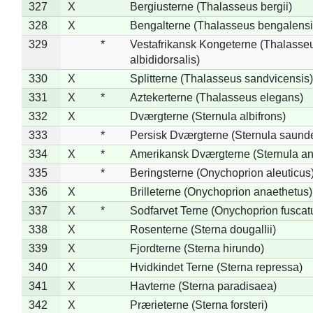
327
X
Bergiusterne (Thalasseus bergii)
328
X
Bengalterne (Thalasseus bengalensi
329
*
Vestafrikansk Kongeterne (Thalasse
albididorsalis)
330
X
Splitterne (Thalasseus sandvicensis)
331
X
*
Aztekerterne (Thalasseus elegans)
332
X
Dværgterne (Sternula albifrons)
333
*
Persisk Dværgterne (Sternula saunde
334
X
*
Amerikansk Dværgterne (Sternula ant
335
*
Beringsterne (Onychoprion aleuticus
336
X
Brilleterne (Onychoprion anaethetus)
337
X
*
Sodfarvet Terne (Onychoprion fuscat
338
X
Rosenterne (Sterna dougallii)
339
X
Fjordterne (Sterna hirundo)
340
X
Hvidkindet Terne (Sterna repressa)
341
X
Havterne (Sterna paradisaea)
342
X
Prærieterne (Sterna forsteri)