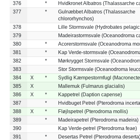
376
*
Hvidkronet Albatros (Thalassarche c
377
*
Gulnæbbet Albatros (Thalassarche
chlororhynchos)
378
Lille Stormsvale (Hydrobates pelagic
379
Madeirastormsvale (Oceanodroma ca
380
*
Acorerstormsvale (Oceanodroma mon
381
*
Kap Verde-stormsvale (Oceanodroma
382
*
Mørkrygget Stormsvale (Oceanodrom
383
Stor Stormsvale (Oceanodroma leuc
384
X
*
Sydlig Kæmpestormfugl (Macronecte
385
X
Mallemuk (Fulmarus glacialis)
386
X
*
Kappetrel (Daption capense)
387
*
Hvidbuget Petrel (Pterodroma incerta
388
X
*
Fløjlspetrel (Pterodroma mollis)
389
*
Madeirapetrel (Pterodroma madeira)
390
Kap Verde-petrel (Pterodroma feae)
391
*
Desertas Petrel (Pterodroma deserta