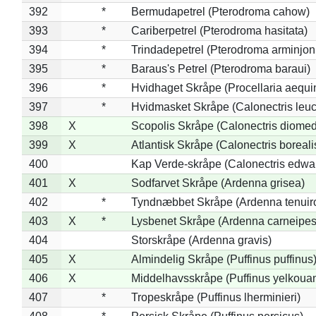
392
*
Bermudapetrel (Pterodroma cahow)
393
*
Cariberpetrel (Pterodroma hasitata)
394
*
Trindadepetrel (Pterodroma arminjon
395
*
Baraus's Petrel (Pterodroma baraui)
396
*
Hvidhaget Skråpe (Procellaria aequin
397
*
Hvidmasket Skråpe (Calonectris leu
398
X
Scopolis Skråpe (Calonectris diome
399
X
Atlantisk Skråpe (Calonectris boreali
400
Kap Verde-skråpe (Calonectris edwar
401
X
Sodfarvet Skråpe (Ardenna grisea)
402
*
Tyndnæbbet Skråpe (Ardenna tenuiro
403
X
*
Lysbenet Skråpe (Ardenna carneipes
404
Storskråpe (Ardenna gravis)
405
X
Almindelig Skråpe (Puffinus puffinus
406
X
Middelhavsskråpe (Puffinus yelkoua
407
*
Tropeskråpe (Puffinus lherminieri)