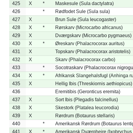
425
X
*
Maskesule (Sula dactylatra)
426
*
Rødfodet Sule (Sula sula)
427
X
Brun Sule (Sula leucogaster)
428
X
*
Rørskarv (Microcarbo africanus)
429
X
Dværgskarv (Microcarbo pygmaeus)
430
X
*
Øreskarv (Phalacrocorax auritus)
431
X
Topskarv (Phalacrocorax aristotelis)
432
X
Skarv (Phalacrocorax carbo)
433
*
Socotraskarv (Phalacrocorax nigrogul
434
X
*
Afrikansk Slangehalsfugl (Anhinga ru
435
X
Hellig Ibis (Threskiornis aethiopicus)
436
Eremitibis (Geronticus eremita)
437
X
Sort Ibis (Plegadis falcinellus)
438
X
Skestork (Platalea leucorodia)
439
X
Rørdrum (Botaurus stellaris)
440
*
Amerikansk Rørdrum (Botaurus lenti
441
X
*
Amerikansk Dværghejre (Ixobrychus e