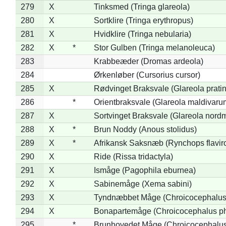
279
X
Tinksmed (Tringa glareola)
280
X
Sortklire (Tringa erythropus)
281
X
Hvidklire (Tringa nebularia)
282
X
*
Stor Gulben (Tringa melanoleuca)
283
Krabbeæder (Dromas ardeola)
284
Ørkenløber (Cursorius cursor)
285
X
Rødvinget Braksvale (Glareola pratin
286
*
Orientbraksvale (Glareola maldivaru
287
X
Sortvinget Braksvale (Glareola nord
288
X
*
Brun Noddy (Anous stolidus)
289
X
*
Afrikansk Saksnæb (Rynchops flaviro
290
X
Ride (Rissa tridactyla)
291
X
Ismåge (Pagophila eburnea)
292
X
Sabinemåge (Xema sabini)
293
X
Tyndnæbbet Måge (Chroicocephalus
294
X
Bonapartemåge (Chroicocephalus ph
295
*
Brunhovedet Måge (Chroicocephalu