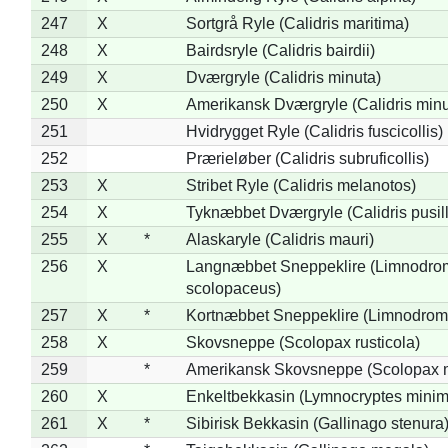
247
X
Sortgrå Ryle (Calidris maritima)
248
X
Bairdsryle (Calidris bairdii)
249
X
Dværgryle (Calidris minuta)
250
X
Amerikansk Dværgryle (Calidris minut
251
Hvidrygget Ryle (Calidris fuscicollis)
252
Prærieløber (Calidris subruficollis)
253
X
Stribet Ryle (Calidris melanotos)
254
X
Tyknæbbet Dværgryle (Calidris pusil
255
X
*
Alaskaryle (Calidris mauri)
256
X
Langnæbbet Sneppeklire (Limnodro
scolopaceus)
257
X
*
Kortnæbbet Sneppeklire (Limnodrom
258
X
Skovsneppe (Scolopax rusticola)
259
*
Amerikansk Skovsneppe (Scolopax m
260
X
Enkeltbekkasin (Lymnocryptes minim
261
X
*
Sibirisk Bekkasin (Gallinago stenura