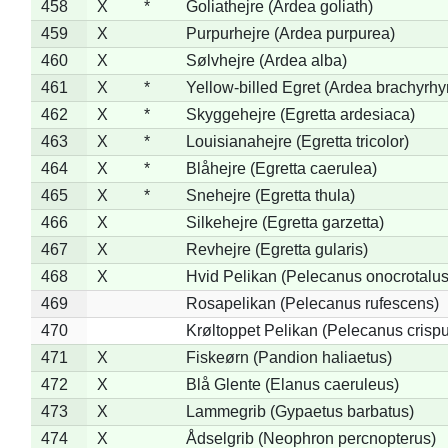
458
X
*
Goliathejre (Ardea goliath)
459
X
Purpurhejre (Ardea purpurea)
460
X
Sølvhejre (Ardea alba)
461
X
*
Yellow-billed Egret (Ardea brachyrh
462
X
*
Skyggehejre (Egretta ardesiaca)
463
X
*
Louisianahejre (Egretta tricolor)
464
X
*
Blåhejre (Egretta caerulea)
465
X
*
Snehejre (Egretta thula)
466
X
Silkehejre (Egretta garzetta)
467
X
Revhejre (Egretta gularis)
468
X
Hvid Pelikan (Pelecanus onocrotalus
469
Rosapelikan (Pelecanus rufescens)
470
Krøltoppet Pelikan (Pelecanus crisp
471
X
Fiskeørn (Pandion haliaetus)
472
X
Blå Glente (Elanus caeruleus)
473
X
Lammegrib (Gypaetus barbatus)
474
X
Ådselgrib (Neophron percnopterus)