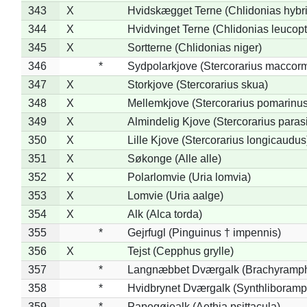
343
X
Hvidskægget Terne (Chlidonias hybr
344
X
Hvidvinget Terne (Chlidonias leucopt
345
X
Sortterne (Chlidonias niger)
346
*
Sydpolarkjove (Stercorarius maccorm
347
X
Storkjove (Stercorarius skua)
348
X
Mellemkjove (Stercorarius pomarinus
349
X
Almindelig Kjove (Stercorarius parasi
350
X
Lille Kjove (Stercorarius longicaudus
351
X
Søkonge (Alle alle)
352
X
Polarlomvie (Uria lomvia)
353
X
Lomvie (Uria aalge)
354
X
Alk (Alca torda)
355
*
Gejrfugl (Pinguinus † impennis)
356
X
Tejst (Cepphus grylle)
357
*
Langnæbbet Dværgalk (Brachyramph
358
*
Hvidbrynet Dværgalk (Synthliboramp
359
*
Papegøjealk (Aethia psittacula)