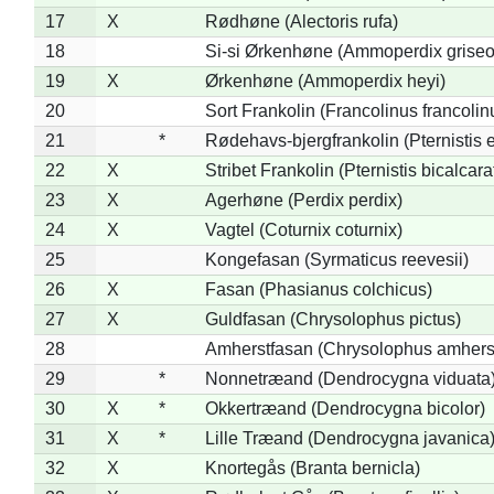
17
X
Rødhøne (Alectoris rufa)
18
Si-si Ørkenhøne (Ammoperdix griseo
19
X
Ørkenhøne (Ammoperdix heyi)
20
Sort Frankolin (Francolinus francolin
21
*
Rødehavs-bjergfrankolin (Pternistis e
22
X
Stribet Frankolin (Pternistis bicalcara
23
X
Agerhøne (Perdix perdix)
24
X
Vagtel (Coturnix coturnix)
25
Kongefasan (Syrmaticus reevesii)
26
X
Fasan (Phasianus colchicus)
27
X
Guldfasan (Chrysolophus pictus)
28
Amherstfasan (Chrysolophus amhers
29
*
Nonnetræand (Dendrocygna viduata
30
X
*
Okkertræand (Dendrocygna bicolor)
31
X
*
Lille Træand (Dendrocygna javanica
32
X
Knortegås (Branta bernicla)