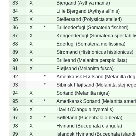
83
X
Bjergand (Aythya marila)
84
X
Lille Bjergand (Aythya affinis)
85
X
Stellersand (Polysticta stelleri)
86
X
*
Brilleederfugl (Somateria fischeri)
87
X
Kongeederfugl (Somateria spectabili
88
X
Ederfugl (Somateria mollissima)
89
X
Strømand (Histrionicus histrionicus)
90
X
Brilleand (Melanitta perspicillata)
91
X
Fløjlsand (Melanitta fusca)
92
*
Amerikansk Fløjlsand (Melanitta deg
93
*
Sibirisk Fløjlsand (Melanitta stejnege
94
X
Sortand (Melanitta nigra)
95
X
*
Amerikansk Sortand (Melanitta amer
96
X
Havlit (Clangula hyemalis)
97
X
*
Bøffeland (Bucephala albeola)
98
X
Hvinand (Bucephala clangula)
99
X
Islandsk Hvinand (Bucephala islandi