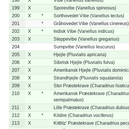
198
X
Vibe (Vanellus vanellus)
199
X
Sporevibe (Vanellus spinosus)
200
X
*
Sorthovedet Vibe (Vanellus tectus)
201
*
Gråhovedet Vibe (Vanellus cinereus)
202
X
*
Indisk Vibe (Vanellus indicus)
203
X
Steppevibe (Vanellus gregarius)
204
Sumpvibe (Vanellus leucurus)
205
X
Hjejle (Pluvialis apricaria)
206
X
Sibirisk Hjejle (Pluvialis fulva)
207
X
Amerikansk Hjejle (Pluvialis dominic
208
X
Strandhjejle (Pluvialis squatarola)
209
X
Stor Præstekrave (Charadrius hiaticu
210
X
*
Amerikansk Præstekrave (Charadriu
semipalmatus)
211
X
Lille Præstekrave (Charadrius dubius
212
X
*
Kildire (Charadrius vociferus)
213
X
Kittlitz' Præstekrave (Charadrius pec