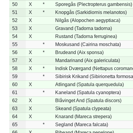
50
X
*
Sporegås (Plectropterus gambensis)
51
X
*
Knopgås (Sarkidiornis melanotos)
52
X
Nilgås (Alopochen aegyptiaca)
53
X
Gravand (Tadorna tadorna)
54
X
Rustand (Tadorna ferruginea)
55
*
Moskusand (Cairina moschata)
56
X
*
Brudeand (Aix sponsa)
57
X
Mandarinand (Aix galericulata)
58
X
*
Indisk Dværgand (Nettapus coroman
59
*
Sibirisk Krikand (Sibirionetta formosa
60
X
Atlingand (Spatula querquedula)
61
*
Kaneland (Spatula cyanoptera)
62
X
Blåvinget And (Spatula discors)
63
X
Skeand (Spatula clypeata)
64
X
Knarand (Mareca strepera)
65
*
Segland (Mareca falcata)
66
X
Pibeand (Mareca penelope)