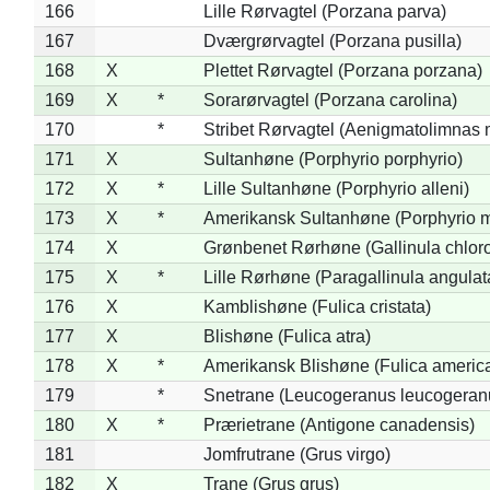
166
Lille Rørvagtel (Porzana parva)
167
Dværgrørvagtel (Porzana pusilla)
168
X
Plettet Rørvagtel (Porzana porzana)
169
X
*
Sorarørvagtel (Porzana carolina)
170
*
Stribet Rørvagtel (Aenigmatolimnas 
171
X
Sultanhøne (Porphyrio porphyrio)
172
X
*
Lille Sultanhøne (Porphyrio alleni)
173
X
*
Amerikansk Sultanhøne (Porphyrio m
174
X
Grønbenet Rørhøne (Gallinula chlor
175
X
*
Lille Rørhøne (Paragallinula angulat
176
X
Kamblishøne (Fulica cristata)
177
X
Blishøne (Fulica atra)
178
X
*
Amerikansk Blishøne (Fulica americ
179
*
Snetrane (Leucogeranus leucogeran
180
X
*
Prærietrane (Antigone canadensis)
181
Jomfrutrane (Grus virgo)
182
X
Trane (Grus grus)