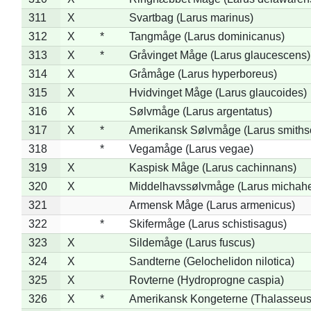
311
X
Svartbag (Larus marinus)
312
X
*
Tangmåge (Larus dominicanus)
313
X
*
Gråvinget Måge (Larus glaucescens)
314
X
Gråmåge (Larus hyperboreus)
315
X
Hvidvinget Måge (Larus glaucoides)
316
X
Sølvmåge (Larus argentatus)
317
X
*
Amerikansk Sølvmåge (Larus smiths
318
*
Vegamåge (Larus vegae)
319
X
Kaspisk Måge (Larus cachinnans)
320
X
Middelhavssølvmåge (Larus michahel
321
Armensk Måge (Larus armenicus)
322
*
Skifermåge (Larus schistisagus)
323
X
Sildemåge (Larus fuscus)
324
X
Sandterne (Gelochelidon nilotica)
325
X
Rovterne (Hydroprogne caspia)
326
X
*
Amerikansk Kongeterne (Thalasseu