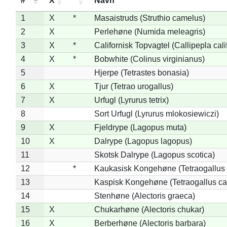
#
X
*
Navn
1
X
*
Masaistruds (Struthio camelus)
2
X
Perlehøne (Numida meleagris)
3
X
*
Californisk Topvagtel (Callipepla cali
4
X
*
Bobwhite (Colinus virginianus)
5
Hjerpe (Tetrastes bonasia)
6
X
Tjur (Tetrao urogallus)
7
X
Urfugl (Lyrurus tetrix)
8
Sort Urfugl (Lyrurus mlokosiewiczi)
9
X
Fjeldrype (Lagopus muta)
10
X
Dalrype (Lagopus lagopus)
11
Skotsk Dalrype (Lagopus scotica)
12
*
Kaukasisk Kongehøne (Tetraogallus 
13
Kaspisk Kongehøne (Tetraogallus ca
14
Stenhøne (Alectoris graeca)
15
X
Chukarhøne (Alectoris chukar)
16
X
Berberhøne (Alectoris barbara)