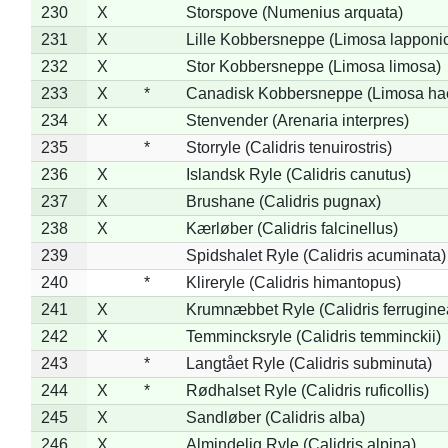
230
X
Storspove (Numenius arquata)
231
X
Lille Kobbersneppe (Limosa lapponi
232
X
Stor Kobbersneppe (Limosa limosa)
233
X
*
Canadisk Kobbersneppe (Limosa ha
234
X
Stenvender (Arenaria interpres)
235
*
Storryle (Calidris tenuirostris)
236
X
Islandsk Ryle (Calidris canutus)
237
X
Brushane (Calidris pugnax)
238
X
Kærløber (Calidris falcinellus)
239
Spidshalet Ryle (Calidris acuminata)
240
*
Klireryle (Calidris himantopus)
241
X
Krumnæbbet Ryle (Calidris ferrugine
242
X
Temmincksryle (Calidris temminckii)
243
*
Langtået Ryle (Calidris subminuta)
244
X
*
Rødhalset Ryle (Calidris ruficollis)
245
X
Sandløber (Calidris alba)
246
X
Almindelig Ryle (Calidris alpina)