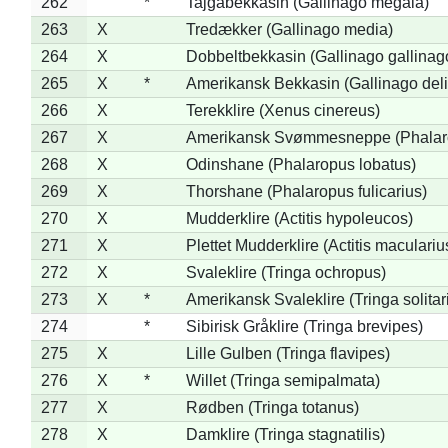
262
*
Tajgabekkasin (Gallinago megala)
263
X
Tredækker (Gallinago media)
264
X
Dobbeltbekkasin (Gallinago gallinag
265
X
*
Amerikansk Bekkasin (Gallinago deli
266
X
Terekklire (Xenus cinereus)
267
X
Amerikansk Svømmesneppe (Phalarop
268
X
Odinshane (Phalaropus lobatus)
269
X
Thorshane (Phalaropus fulicarius)
270
X
Mudderklire (Actitis hypoleucos)
271
X
Plettet Mudderklire (Actitis maculariu
272
X
Svaleklire (Tringa ochropus)
273
X
*
Amerikansk Svaleklire (Tringa solitar
274
*
Sibirisk Gråklire (Tringa brevipes)
275
X
Lille Gulben (Tringa flavipes)
276
X
*
Willet (Tringa semipalmata)
277
X
Rødben (Tringa totanus)
278
X
Damklire (Tringa stagnatilis)