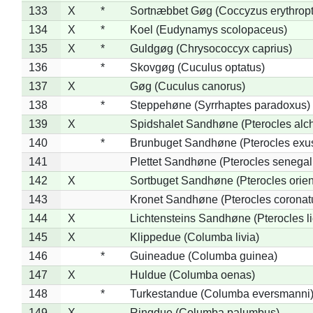
133
X
*
Sortnæbbet Gøg (Coccyzus erythrop
134
X
*
Koel (Eudynamys scolopaceus)
135
X
*
Guldgøg (Chrysococcyx caprius)
136
*
Skovgøg (Cuculus optatus)
137
X
Gøg (Cuculus canorus)
138
*
Steppehøne (Syrrhaptes paradoxus)
139
X
Spidshalet Sandhøne (Pterocles alch
140
*
Brunbuget Sandhøne (Pterocles exus
141
Plettet Sandhøne (Pterocles senegal
142
X
Sortbuget Sandhøne (Pterocles orient
143
Kronet Sandhøne (Pterocles coronat
144
X
Lichtensteins Sandhøne (Pterocles lic
145
X
Klippedue (Columba livia)
146
*
Guineadue (Columba guinea)
147
X
Huldue (Columba oenas)
148
*
Turkestandue (Columba eversmanni
149
X
Ringdue (Columba palumbus)