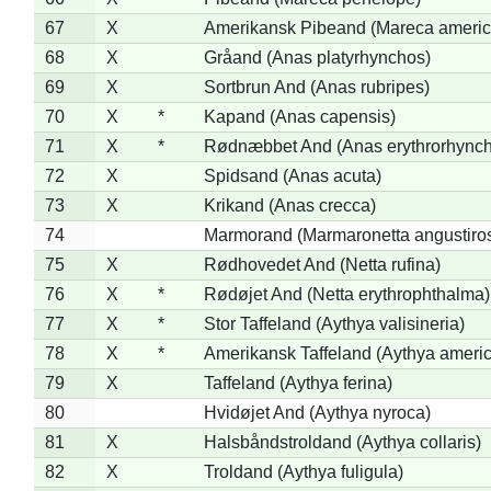
67
X
Amerikansk Pibeand (Mareca americ
68
X
Gråand (Anas platyrhynchos)
69
X
Sortbrun And (Anas rubripes)
70
X
*
Kapand (Anas capensis)
71
X
*
Rødnæbbet And (Anas erythrorhynch
72
X
Spidsand (Anas acuta)
73
X
Krikand (Anas crecca)
74
Marmorand (Marmaronetta angustirost
75
X
Rødhovedet And (Netta rufina)
76
X
*
Rødøjet And (Netta erythrophthalma)
77
X
*
Stor Taffeland (Aythya valisineria)
78
X
*
Amerikansk Taffeland (Aythya ameri
79
X
Taffeland (Aythya ferina)
80
Hvidøjet And (Aythya nyroca)
81
X
Halsbåndstroldand (Aythya collaris)
82
X
Troldand (Aythya fuligula)