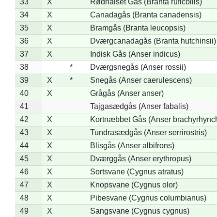
33
X
Rødhalset Gås (Branta ruficollis)
34
X
Canadagås (Branta canadensis)
35
X
Bramgås (Branta leucopsis)
36
X
Dværgcanadagås (Branta hutchinsii)
37
X
Indisk Gås (Anser indicus)
38
*
Dværgsnegås (Anser rossii)
39
X
*
Snegås (Anser caerulescens)
40
X
Grågås (Anser anser)
41
Tajgasædgås (Anser fabalis)
42
X
Kortnæbbet Gås (Anser brachyrhync
43
X
Tundrasædgås (Anser serrirostris)
44
X
Blisgås (Anser albifrons)
45
X
Dværggås (Anser erythropus)
46
X
Sortsvane (Cygnus atratus)
47
X
Knopsvane (Cygnus olor)
48
X
Pibesvane (Cygnus columbianus)
49
X
Sangsvane (Cygnus cygnus)