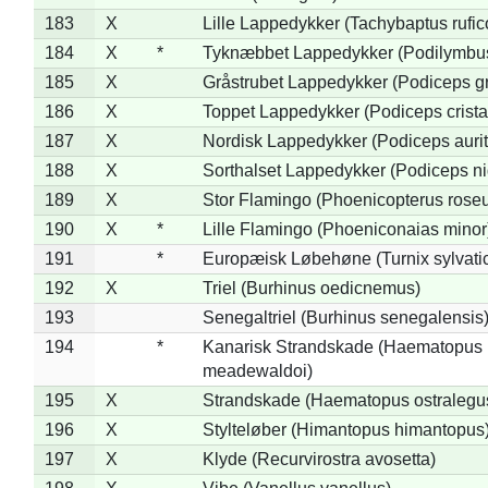
183
X
Lille Lappedykker (Tachybaptus rufico
184
X
*
Tyknæbbet Lappedykker (Podilymbu
185
X
Gråstrubet Lappedykker (Podiceps g
186
X
Toppet Lappedykker (Podiceps crista
187
X
Nordisk Lappedykker (Podiceps aurit
188
X
Sorthalset Lappedykker (Podiceps nig
189
X
Stor Flamingo (Phoenicopterus rose
190
X
*
Lille Flamingo (Phoeniconaias minor
191
*
Europæisk Løbehøne (Turnix sylvati
192
X
Triel (Burhinus oedicnemus)
193
Senegaltriel (Burhinus senegalensis
194
*
Kanarisk Strandskade (Haematopus
meadewaldoi)
195
X
Strandskade (Haematopus ostralegu
196
X
Stylteløber (Himantopus himantopus
197
X
Klyde (Recurvirostra avosetta)