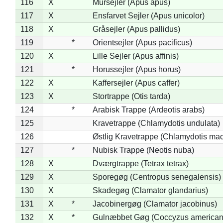
116
X
Mursejler (Apus apus)
117
X
Ensfarvet Sejler (Apus unicolor)
118
X
Gråsejler (Apus pallidus)
119
*
Orientsejler (Apus pacificus)
120
X
Lille Sejler (Apus affinis)
121
*
Horussejler (Apus horus)
122
X
Kaffersejler (Apus caffer)
123
X
Stortrappe (Otis tarda)
124
*
Arabisk Trappe (Ardeotis arabs)
125
Kravetrappe (Chlamydotis undulata)
126
Østlig Kravetrappe (Chlamydotis mac
127
*
Nubisk Trappe (Neotis nuba)
128
X
Dværgtrappe (Tetrax tetrax)
129
X
Sporegøg (Centropus senegalensis)
130
X
Skadegøg (Clamator glandarius)
131
X
*
Jacobinergøg (Clamator jacobinus)
132
X
*
Gulnæbbet Gøg (Coccyzus american