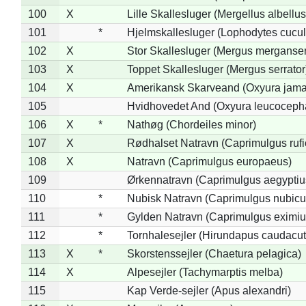
100
X
Lille Skallesluger (Mergellus albellus
101
*
Hjelmskallesluger (Lophodytes cucul
102
X
Stor Skallesluger (Mergus merganser
103
X
Toppet Skallesluger (Mergus serrator
104
X
Amerikansk Skarveand (Oxyura jama
105
Hvidhovedet And (Oxyura leucoceph
106
X
*
Nathøg (Chordeiles minor)
107
X
Rødhalset Natravn (Caprimulgus rufic
108
X
Natravn (Caprimulgus europaeus)
109
Ørkennatravn (Caprimulgus aegyptiu
110
*
Nubisk Natravn (Caprimulgus nubicu
111
*
Gylden Natravn (Caprimulgus eximiu
112
*
Tornhalesejler (Hirundapus caudacut
113
X
*
Skorstenssejler (Chaetura pelagica)
114
X
Alpesejler (Tachymarptis melba)
115
Kap Verde-sejler (Apus alexandri)