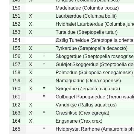
150
Madeiradue (Columba trocaz)
151
X
Laurbærdue (Columba bollii)
152
X
Hvidhalet Laurbærdue (Columba jun
153
X
Turteldue (Streptopelia turtur)
154
Østlig Turteldue (Streptopelia oriental
155
X
Tyrkerdue (Streptopelia decaocto)
156
X
*
Skoggerdue (Streptopelia roseogrise
157
X
*
Guløjet Skoggerdue (Streptopelia de
158
X
Palmedue (Spilopelia senegalensis)
159
X
Namaquadue (Oena capensis)
160
X
*
Sørgedue (Zenaida macroura)
161
*
Gulbuget Papegøjedue (Treron waali
162
X
Vandrikse (Rallus aquaticus)
163
X
*
Græsrikse (Crex egregia)
164
X
Engsnarre (Crex crex)
165
*
Hvidbrystet Rørhøne (Amaurornis ph