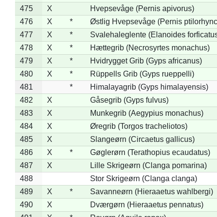
475
X
Hvepsevåge (Pernis apivorus)
476
X
*
Østlig Hvepsevåge (Pernis ptilorhyn
477
X
*
Svalehaleglente (Elanoides forficatu
478
X
*
Hættegrib (Necrosyrtes monachus)
479
X
*
Hvidrygget Grib (Gyps africanus)
480
X
*
Rüppells Grib (Gyps rueppelli)
481
*
Himalayagrib (Gyps himalayensis)
482
X
Gåsegrib (Gyps fulvus)
483
X
Munkegrib (Aegypius monachus)
484
X
Øregrib (Torgos tracheliotos)
485
X
Slangeørn (Circaetus gallicus)
486
X
*
Gøglerørn (Terathopius ecaudatus)
487
X
Lille Skrigeørn (Clanga pomarina)
488
Stor Skrigeørn (Clanga clanga)
489
X
*
Savanneørn (Hieraaetus wahlbergi)
490
X
Dværgørn (Hieraaetus pennatus)