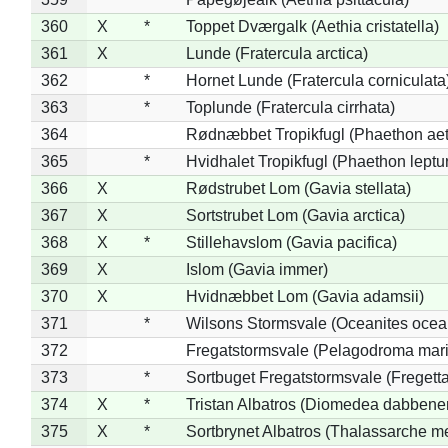
360
X
*
Toppet Dværgalk (Aethia cristatella)
361
X
Lunde (Fratercula arctica)
362
*
Hornet Lunde (Fratercula corniculata
363
*
Toplunde (Fratercula cirrhata)
364
Rødnæbbet Tropikfugl (Phaethon ae
365
*
Hvidhalet Tropikfugl (Phaethon leptu
366
X
Rødstrubet Lom (Gavia stellata)
367
X
Sortstrubet Lom (Gavia arctica)
368
X
*
Stillehavslom (Gavia pacifica)
369
X
Islom (Gavia immer)
370
X
Hvidnæbbet Lom (Gavia adamsii)
371
*
Wilsons Stormsvale (Oceanites ocea
372
Fregatstormsvale (Pelagodroma mar
373
*
Sortbuget Fregatstormsvale (Fregetta
374
X
*
Tristan Albatros (Diomedea dabbene
375
X
*
Sortbrynet Albatros (Thalassarche m