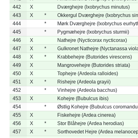
442
X
Dværghejre (Ixobrychus minutus)
443
X
*
Okkergul Dværghejre (Ixobrychus sin
444
*
Mørk Dværghejre (Ixobrychus eurhy
445
*
Pygmæhejre (Ixobrychus sturmii)
446
X
Nathejre (Nycticorax nycticorax)
447
X
*
Gulkronet Nathejre (Nyctanassa viol
448
X
*
Krabbehejre (Butorides virescens)
449
X
Mangrovehejre (Butorides striata)
450
X
Tophejre (Ardeola ralloides)
451
X
*
Rishejre (Ardeola grayii)
452
*
Vinhejre (Ardeola bacchus)
453
X
Kohejre (Bubulcus ibis)
454
*
Østlig Kohejre (Bubulcus coromandu
455
X
Fiskehejre (Ardea cinerea)
456
X
*
Stor Blåhejre (Ardea herodias)
457
X
*
Sorthovedet Hejre (Ardea melanocep