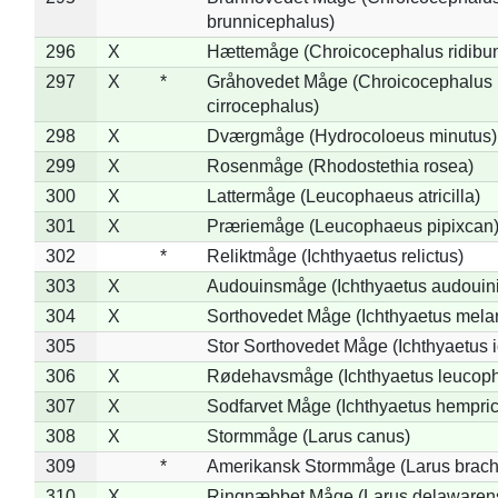
brunnicephalus)
296
X
Hættemåge (Chroicocephalus ridibu
297
X
*
Gråhovedet Måge (Chroicocephalus
cirrocephalus)
298
X
Dværgmåge (Hydrocoloeus minutus)
299
X
Rosenmåge (Rhodostethia rosea)
300
X
Lattermåge (Leucophaeus atricilla)
301
X
Præriemåge (Leucophaeus pipixcan
302
*
Reliktmåge (Ichthyaetus relictus)
303
X
Audouinsmåge (Ichthyaetus audouini
304
X
Sorthovedet Måge (Ichthyaetus mela
305
Stor Sorthovedet Måge (Ichthyaetus 
306
X
Rødehavsmåge (Ichthyaetus leucop
307
X
Sodfarvet Måge (Ichthyaetus hempric
308
X
Stormmåge (Larus canus)
309
*
Amerikansk Stormmåge (Larus brach
310
X
Ringnæbbet Måge (Larus delawarens