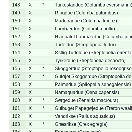
148
X
*
Turkestandue (Columba eversmanni
149
X
Ringdue (Columba palumbus)
150
X
Madeiradue (Columba trocaz)
151
X
Laurbærdue (Columba bollii)
152
X
Hvidhalet Laurbærdue (Columba jun
153
X
Turteldue (Streptopelia turtur)
154
X
Østlig Turteldue (Streptopelia oriental
155
X
Tyrkerdue (Streptopelia decaocto)
156
X
*
Skoggerdue (Streptopelia roseogrise
157
X
*
Guløjet Skoggerdue (Streptopelia de
158
X
Palmedue (Spilopelia senegalensis)
159
X
Namaquadue (Oena capensis)
160
X
*
Sørgedue (Zenaida macroura)
161
X
*
Gulbuget Papegøjedue (Treron waali
162
X
Vandrikse (Rallus aquaticus)
163
X
*
Græsrikse (Crex egregia)