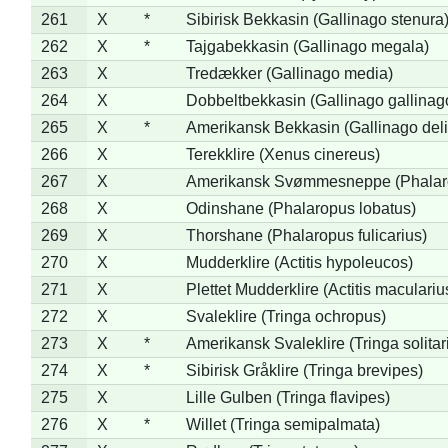
261
X
*
Sibirisk Bekkasin (Gallinago stenura
262
X
*
Tajgabekkasin (Gallinago megala)
263
X
Tredækker (Gallinago media)
264
X
Dobbeltbekkasin (Gallinago gallinag
265
X
*
Amerikansk Bekkasin (Gallinago deli
266
X
Terekklire (Xenus cinereus)
267
X
Amerikansk Svømmesneppe (Phalarop
268
X
Odinshane (Phalaropus lobatus)
269
X
Thorshane (Phalaropus fulicarius)
270
X
Mudderklire (Actitis hypoleucos)
271
X
Plettet Mudderklire (Actitis maculariu
272
X
Svaleklire (Tringa ochropus)
273
X
*
Amerikansk Svaleklire (Tringa solitar
274
X
*
Sibirisk Gråklire (Tringa brevipes)
275
X
Lille Gulben (Tringa flavipes)
276
X
*
Willet (Tringa semipalmata)