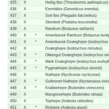
435
X
Hellig Ibis (Threskiornis aethiopicus)
436
X
Eremitibis (Geronticus eremita)
437
X
Sort Ibis (Plegadis falcinellus)
438
X
Skestork (Platalea leucorodia)
439
X
Rørdrum (Botaurus stellaris)
440
X
*
Amerikansk Rørdrum (Botaurus lenti
441
X
*
Amerikansk Dværghejre (Ixobrychus e
442
X
Dværghejre (Ixobrychus minutus)
443
X
*
Okkergul Dværghejre (Ixobrychus sin
444
X
*
Mørk Dværghejre (Ixobrychus eurhy
445
X
*
Pygmæhejre (Ixobrychus sturmii)
446
X
Nathejre (Nycticorax nycticorax)
447
X
*
Gulkronet Nathejre (Nyctanassa viol
448
X
*
Krabbehejre (Butorides virescens)
449
X
Mangrovehejre (Butorides striata)
450
X
Tophejre (Ardeola ralloides)
451
X
*
Rishejre (Ardeola grayii)