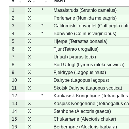
#
X
*
Navn
1
X
*
Masaistruds (Struthio camelus)
2
X
Perlehøne (Numida meleagris)
3
X
*
Californisk Topvagtel (Callipepla cali
4
X
*
Bobwhite (Colinus virginianus)
5
X
Hjerpe (Tetrastes bonasia)
6
X
Tjur (Tetrao urogallus)
7
X
Urfugl (Lyrurus tetrix)
8
X
Sort Urfugl (Lyrurus mlokosiewiczi)
9
X
Fjeldrype (Lagopus muta)
10
X
Dalrype (Lagopus lagopus)
11
X
Skotsk Dalrype (Lagopus scotica)
12
*
Kaukasisk Kongehøne (Tetraogallus 
13
X
Kaspisk Kongehøne (Tetraogallus ca
14
X
Stenhøne (Alectoris graeca)
15
X
Chukarhøne (Alectoris chukar)
16
X
Berberhøne (Alectoris barbara)