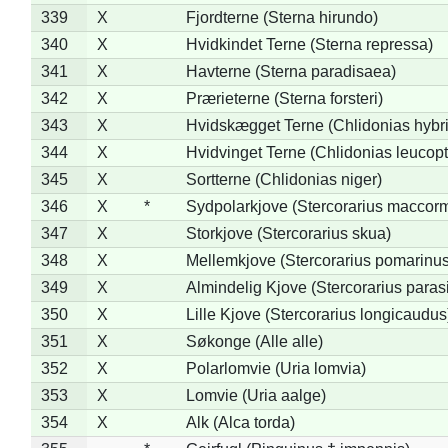
339
X
Fjordterne (Sterna hirundo)
340
X
Hvidkindet Terne (Sterna repressa)
341
X
Havterne (Sterna paradisaea)
342
X
Prærieterne (Sterna forsteri)
343
X
Hvidskægget Terne (Chlidonias hybr
344
X
Hvidvinget Terne (Chlidonias leucopt
345
X
Sortterne (Chlidonias niger)
346
X
*
Sydpolarkjove (Stercorarius maccorm
347
X
Storkjove (Stercorarius skua)
348
X
Mellemkjove (Stercorarius pomarinus
349
X
Almindelig Kjove (Stercorarius parasi
350
X
Lille Kjove (Stercorarius longicaudus
351
X
Søkonge (Alle alle)
352
X
Polarlomvie (Uria lomvia)
353
X
Lomvie (Uria aalge)
354
X
Alk (Alca torda)