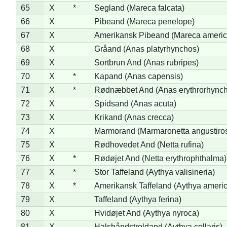
65
X
*
Segland (Mareca falcata)
66
X
Pibeand (Mareca penelope)
67
X
Amerikansk Pibeand (Mareca americ
68
X
Gråand (Anas platyrhynchos)
69
X
Sortbrun And (Anas rubripes)
70
X
*
Kapand (Anas capensis)
71
X
*
Rødnæbbet And (Anas erythrorhynch
72
X
Spidsand (Anas acuta)
73
X
Krikand (Anas crecca)
74
X
Marmorand (Marmaronetta angustirost
75
X
Rødhovedet And (Netta rufina)
76
X
*
Rødøjet And (Netta erythrophthalma)
77
X
*
Stor Taffeland (Aythya valisineria)
78
X
*
Amerikansk Taffeland (Aythya ameri
79
X
Taffeland (Aythya ferina)
80
X
Hvidøjet And (Aythya nyroca)
81
X
Halsbåndstroldand (Aythya collaris)