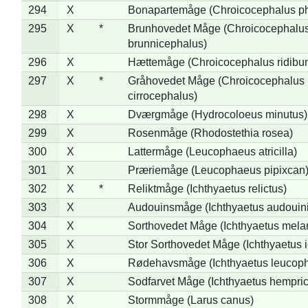
294
X
Bonapartemåge (Chroicocephalus ph
295
X
*
Brunhovedet Måge (Chroicocephalu
brunnicephalus)
296
X
Hættemåge (Chroicocephalus ridibu
297
X
*
Gråhovedet Måge (Chroicocephalus
cirrocephalus)
298
X
Dværgmåge (Hydrocoloeus minutus)
299
X
Rosenmåge (Rhodostethia rosea)
300
X
Lattermåge (Leucophaeus atricilla)
301
X
Præriemåge (Leucophaeus pipixcan
302
X
*
Reliktmåge (Ichthyaetus relictus)
303
X
Audouinsmåge (Ichthyaetus audouini
304
X
Sorthovedet Måge (Ichthyaetus mela
305
X
Stor Sorthovedet Måge (Ichthyaetus 
306
X
Rødehavsmåge (Ichthyaetus leucop
307
X
Sodfarvet Måge (Ichthyaetus hempric
308
X
Stormmåge (Larus canus)