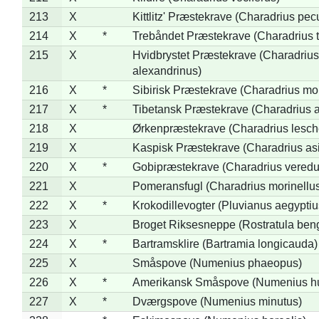
213
X
Kittlitz' Præstekrave (Charadrius pec
214
X
*
Trebåndet Præstekrave (Charadrius tr
215
X
Hvidbrystet Præstekrave (Charadrius
alexandrinus)
216
X
*
Sibirisk Præstekrave (Charadrius mo
217
X
*
Tibetansk Præstekrave (Charadrius at
218
X
Ørkenpræstekrave (Charadrius lesche
219
X
Kaspisk Præstekrave (Charadrius asi
220
X
*
Gobipræstekrave (Charadrius veredu
221
X
Pomeransfugl (Charadrius morinellu
222
X
*
Krokodillevogter (Pluvianus aegyptiu
223
X
Broget Riksesneppe (Rostratula ben
224
X
*
Bartramsklire (Bartramia longicauda)
225
X
Småspove (Numenius phaeopus)
226
X
*
Amerikansk Småspove (Numenius h
227
X
*
Dværgspove (Numenius minutus)