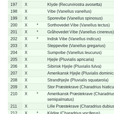
197
X
Klyde (Recurvirostra avosetta)
198
X
Vibe (Vanellus vanellus)
199
X
Sporevibe (Vanellus spinosus)
200
X
*
Sorthovedet Vibe (Vanellus tectus)
201
X
*
Gråhovedet Vibe (Vanellus cinereus)
202
X
*
Indisk Vibe (Vanellus indicus)
203
X
Steppevibe (Vanellus gregarius)
204
X
Sumpvibe (Vanellus leucurus)
205
X
Hjejle (Pluvialis apricaria)
206
X
Sibirisk Hjejle (Pluvialis fulva)
207
X
Amerikansk Hjejle (Pluvialis dominic
208
X
Strandhjejle (Pluvialis squatarola)
209
X
Stor Præstekrave (Charadrius hiaticu
210
X
*
Amerikansk Præstekrave (Charadriu
semipalmatus)
211
X
Lille Præstekrave (Charadrius dubius
212
X
*
Kildire (Charadrius vociferus)