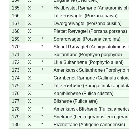
164
X
Engsnarre (Crex crex)
165
X
*
Hvidbrystet Rørhøne (Amaurornis ph
166
X
Lille Rørvagtel (Porzana parva)
167
X
Dværgrørvagtel (Porzana pusilla)
168
X
Plettet Rørvagtel (Porzana porzana)
169
X
*
Sorarørvagtel (Porzana carolina)
170
*
Stribet Rørvagtel (Aenigmatolimnas 
171
X
Sultanhøne (Porphyrio porphyrio)
172
X
*
Lille Sultanhøne (Porphyrio alleni)
173
X
*
Amerikansk Sultanhøne (Porphyrio m
174
X
Grønbenet Rørhøne (Gallinula chlor
175
X
*
Lille Rørhøne (Paragallinula angulat
176
X
Kamblishøne (Fulica cristata)
177
X
Blishøne (Fulica atra)
178
X
*
Amerikansk Blishøne (Fulica americ
179
X
*
Snetrane (Leucogeranus leucogeran
180
X
*
Prærietrane (Antigone canadensis)