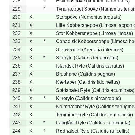
228
*
Eskimospove (Numenius borealis)
229
*
Tyndnæbbet Spove (Numenius tenuiro
230
X
Storspove (Numenius arquata)
231
X
Lille Kobbersneppe (Limosa lapponi
232
X
Stor Kobbersneppe (Limosa limosa)
233
X
*
Canadisk Kobbersneppe (Limosa ha
234
X
Stenvender (Arenaria interpres)
235
X
*
Storryle (Calidris tenuirostris)
236
X
Islandsk Ryle (Calidris canutus)
237
X
Brushane (Calidris pugnax)
238
X
Kærløber (Calidris falcinellus)
239
X
Spidshalet Ryle (Calidris acuminata)
240
X
*
Klireryle (Calidris himantopus)
241
X
Krumnæbbet Ryle (Calidris ferrugine
242
X
Temmincksryle (Calidris temminckii)
243
X
*
Langtået Ryle (Calidris subminuta)
244
X
*
Rødhalset Ryle (Calidris ruficollis)