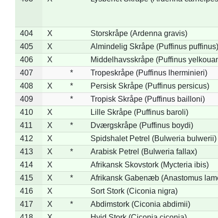
404
X
Storskråpe (Ardenna gravis)
405
X
Almindelig Skråpe (Puffinus puffinus
406
X
Middelhavsskråpe (Puffinus yelkoua
407
*
Tropeskråpe (Puffinus lherminieri)
408
X
*
Persisk Skråpe (Puffinus persicus)
409
*
Tropisk Skråpe (Puffinus bailloni)
410
X
Lille Skråpe (Puffinus baroli)
411
X
*
Dværgskråpe (Puffinus boydi)
412
X
Spidshalet Petrel (Bulweria bulwerii)
413
X
*
Arabisk Petrel (Bulweria fallax)
414
X
Afrikansk Skovstork (Mycteria ibis)
415
X
*
Afrikansk Gabenæb (Anastomus lame
416
X
Sort Stork (Ciconia nigra)
417
X
*
Abdimstork (Ciconia abdimii)
418
X
Hvid Stork (Ciconia ciconia)