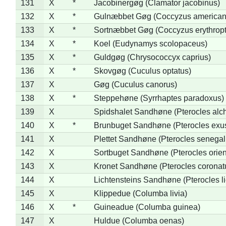
131
X
*
Jacobinergøg (Clamator jacobinus)
132
X
*
Gulnæbbet Gøg (Coccyzus american
133
X
*
Sortnæbbet Gøg (Coccyzus erythrop
134
X
*
Koel (Eudynamys scolopaceus)
135
X
*
Guldgøg (Chrysococcyx caprius)
136
X
*
Skovgøg (Cuculus optatus)
137
X
Gøg (Cuculus canorus)
138
X
*
Steppehøne (Syrrhaptes paradoxus)
139
X
Spidshalet Sandhøne (Pterocles alch
140
X
*
Brunbuget Sandhøne (Pterocles exus
141
X
Plettet Sandhøne (Pterocles senegal
142
X
Sortbuget Sandhøne (Pterocles orient
143
X
Kronet Sandhøne (Pterocles coronat
144
X
Lichtensteins Sandhøne (Pterocles lic
145
X
Klippedue (Columba livia)
146
X
*
Guineadue (Columba guinea)
147
X
Huldue (Columba oenas)