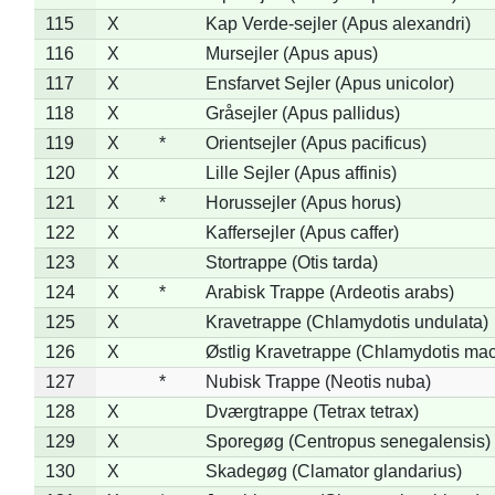
115
X
Kap Verde-sejler (Apus alexandri)
116
X
Mursejler (Apus apus)
117
X
Ensfarvet Sejler (Apus unicolor)
118
X
Gråsejler (Apus pallidus)
119
X
*
Orientsejler (Apus pacificus)
120
X
Lille Sejler (Apus affinis)
121
X
*
Horussejler (Apus horus)
122
X
Kaffersejler (Apus caffer)
123
X
Stortrappe (Otis tarda)
124
X
*
Arabisk Trappe (Ardeotis arabs)
125
X
Kravetrappe (Chlamydotis undulata)
126
X
Østlig Kravetrappe (Chlamydotis mac
127
*
Nubisk Trappe (Neotis nuba)
128
X
Dværgtrappe (Tetrax tetrax)
129
X
Sporegøg (Centropus senegalensis)
130
X
Skadegøg (Clamator glandarius)