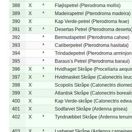
388
X
*
Fløjlspetrel (Pterodroma mollis)
389
X
*
Madeirapetrel (Pterodroma madeira)
390
X
Kap Verde-petrel (Pterodroma feae)
391
X
*
Desertas Petrel (Pterodroma deserta
392
*
Bermudapetrel (Pterodroma cahow)
393
*
Cariberpetrel (Pterodroma hasitata)
394
*
Trindadepetrel (Pterodroma arminjon
395
*
Baraus's Petrel (Pterodroma baraui)
396
X
*
Hvidhaget Skråpe (Procellaria aequin
397
X
*
Hvidmasket Skråpe (Calonectris leu
398
X
Scopolis Skråpe (Calonectris diome
399
X
Atlantisk Skråpe (Calonectris boreali
400
X
Kap Verde-skråpe (Calonectris edwar
401
X
Sodfarvet Skråpe (Ardenna grisea)
402
X
*
Tyndnæbbet Skråpe (Ardenna tenuiro
403
X
*
Lysbenet Skråpe (Ardenna carneipes