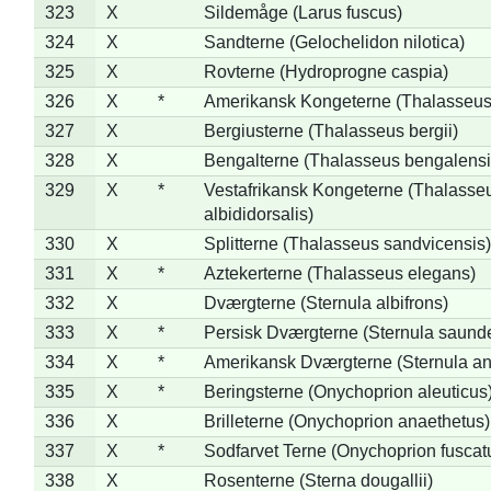
323
X
Sildemåge (Larus fuscus)
324
X
Sandterne (Gelochelidon nilotica)
325
X
Rovterne (Hydroprogne caspia)
326
X
*
Amerikansk Kongeterne (Thalasseu
327
X
Bergiusterne (Thalasseus bergii)
328
X
Bengalterne (Thalasseus bengalensi
329
X
*
Vestafrikansk Kongeterne (Thalasse
albididorsalis)
330
X
Splitterne (Thalasseus sandvicensis)
331
X
*
Aztekerterne (Thalasseus elegans)
332
X
Dværgterne (Sternula albifrons)
333
X
*
Persisk Dværgterne (Sternula saunde
334
X
*
Amerikansk Dværgterne (Sternula ant
335
X
*
Beringsterne (Onychoprion aleuticus
336
X
Brilleterne (Onychoprion anaethetus)
337
X
*
Sodfarvet Terne (Onychoprion fuscat
338
X
Rosenterne (Sterna dougallii)