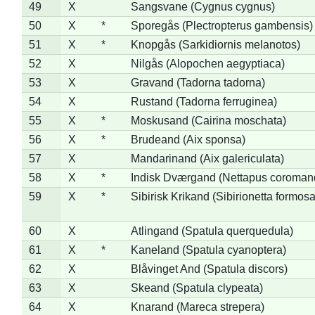
49
X
Sangsvane (Cygnus cygnus)
50
X
*
Sporegås (Plectropterus gambensis)
51
X
*
Knopgås (Sarkidiornis melanotos)
52
X
Nilgås (Alopochen aegyptiaca)
53
X
Gravand (Tadorna tadorna)
54
X
Rustand (Tadorna ferruginea)
55
X
*
Moskusand (Cairina moschata)
56
X
*
Brudeand (Aix sponsa)
57
X
Mandarinand (Aix galericulata)
58
X
*
Indisk Dværgand (Nettapus coroman
59
X
*
Sibirisk Krikand (Sibirionetta formosa
60
X
Atlingand (Spatula querquedula)
61
X
*
Kaneland (Spatula cyanoptera)
62
X
Blåvinget And (Spatula discors)
63
X
Skeand (Spatula clypeata)
64
X
Knarand (Mareca strepera)