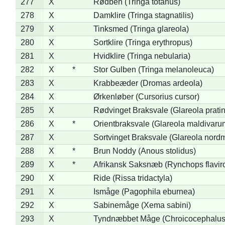
277
X
Rødben (Tringa totanus)
278
X
Damklire (Tringa stagnatilis)
279
X
Tinksmed (Tringa glareola)
280
X
Sortklire (Tringa erythropus)
281
X
Hvidklire (Tringa nebularia)
282
X
*
Stor Gulben (Tringa melanoleuca)
283
X
Krabbeæder (Dromas ardeola)
284
X
Ørkenløber (Cursorius cursor)
285
X
Rødvinget Braksvale (Glareola pratin
286
X
*
Orientbraksvale (Glareola maldivaru
287
X
Sortvinget Braksvale (Glareola nord
288
X
*
Brun Noddy (Anous stolidus)
289
X
*
Afrikansk Saksnæb (Rynchops flaviro
290
X
Ride (Rissa tridactyla)
291
X
Ismåge (Pagophila eburnea)
292
X
Sabinemåge (Xema sabini)
293
X
Tyndnæbbet Måge (Chroicocephalus