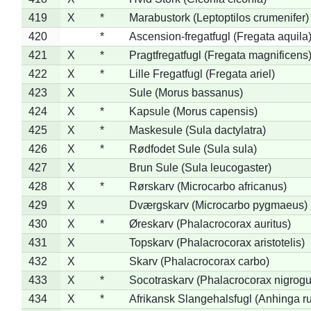
419
X
*
Marabustork (Leptoptilos crumenifer)
420
*
Ascension-fregatfugl (Fregata aquila
421
X
*
Pragtfregatfugl (Fregata magnificens
422
X
*
Lille Fregatfugl (Fregata ariel)
423
X
Sule (Morus bassanus)
424
X
*
Kapsule (Morus capensis)
425
X
*
Maskesule (Sula dactylatra)
426
X
*
Rødfodet Sule (Sula sula)
427
X
Brun Sule (Sula leucogaster)
428
X
*
Rørskarv (Microcarbo africanus)
429
X
Dværgskarv (Microcarbo pygmaeus)
430
X
*
Øreskarv (Phalacrocorax auritus)
431
X
Topskarv (Phalacrocorax aristotelis)
432
X
Skarv (Phalacrocorax carbo)
433
X
*
Socotraskarv (Phalacrocorax nigrogul
434
X
*
Afrikansk Slangehalsfugl (Anhinga ru