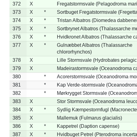
372
X
Fregatstormsvale (Pelagodroma mar
373
X
*
Sortbuget Fregatstormsvale (Fregetta
374
X
*
Tristan Albatros (Diomedea dabbene
375
X
*
Sortbrynet Albatros (Thalassarche m
376
X
*
Hvidkronet Albatros (Thalassarche c
377
X
*
Gulnæbbet Albatros (Thalassarche
chlororhynchos)
378
X
Lille Stormsvale (Hydrobates pelagic
379
X
Madeirastormsvale (Oceanodroma ca
380
*
Acorerstormsvale (Oceanodroma mon
381
*
Kap Verde-stormsvale (Oceanodroma
382
*
Mørkrygget Stormsvale (Oceanodrom
383
X
Stor Stormsvale (Oceanodroma leuc
384
X
*
Sydlig Kæmpestormfugl (Macronecte
385
X
Mallemuk (Fulmarus glacialis)
386
X
*
Kappetrel (Daption capense)
387
X
*
Hvidbuget Petrel (Pterodroma incerta