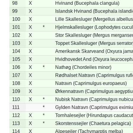
98
X
Hvinand (Bucephala clangula)
99
X
Islandsk Hvinand (Bucephala islandi
100
X
Lille Skallesluger (Mergellus albellus
101
X
*
Hjelmskallesluger (Lophodytes cucul
102
X
Stor Skallesluger (Mergus merganser
103
X
Toppet Skallesluger (Mergus serrator
104
X
Amerikansk Skarveand (Oxyura jama
105
X
Hvidhovedet And (Oxyura leucoceph
106
X
*
Nathøg (Chordeiles minor)
107
X
Rødhalset Natravn (Caprimulgus rufic
108
X
Natravn (Caprimulgus europaeus)
109
X
Ørkennatravn (Caprimulgus aegyptiu
110
X
*
Nubisk Natravn (Caprimulgus nubicu
111
*
Gylden Natravn (Caprimulgus eximiu
112
X
*
Tornhalesejler (Hirundapus caudacut
113
X
*
Skorstenssejler (Chaetura pelagica)
114
X
Alpesejler (Tachymarptis melba)