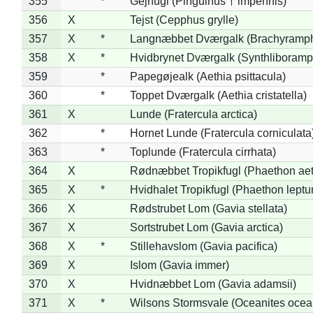
355
*
Gejrfugl (Pinguinus † impennis)
356
X
Tejst (Cepphus grylle)
357
X
*
Langnæbbet Dværgalk (Brachyramph
358
X
*
Hvidbrynet Dværgalk (Synthliboramp
359
*
Papegøjealk (Aethia psittacula)
360
*
Toppet Dværgalk (Aethia cristatella)
361
X
Lunde (Fratercula arctica)
362
*
Hornet Lunde (Fratercula corniculata
363
*
Toplunde (Fratercula cirrhata)
364
X
Rødnæbbet Tropikfugl (Phaethon ae
365
X
*
Hvidhalet Tropikfugl (Phaethon leptu
366
X
Rødstrubet Lom (Gavia stellata)
367
X
Sortstrubet Lom (Gavia arctica)
368
X
*
Stillehavslom (Gavia pacifica)
369
X
Islom (Gavia immer)
370
X
Hvidnæbbet Lom (Gavia adamsii)
371
X
*
Wilsons Stormsvale (Oceanites ocea