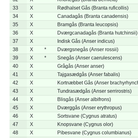
33
X
Rødhalset Gås (Branta ruficollis)
34
X
Canadagås (Branta canadensis)
35
X
Bramgås (Branta leucopsis)
36
X
Dværgcanadagås (Branta hutchinsii)
37
X
Indisk Gås (Anser indicus)
38
X
*
Dværgsnegås (Anser rossii)
39
X
*
Snegås (Anser caerulescens)
40
X
Grågås (Anser anser)
41
X
Tajgasædgås (Anser fabalis)
42
X
Kortnæbbet Gås (Anser brachyrhync
43
X
Tundrasædgås (Anser serrirostris)
44
X
Blisgås (Anser albifrons)
45
X
Dværggås (Anser erythropus)
46
X
Sortsvane (Cygnus atratus)
47
X
Knopsvane (Cygnus olor)
48
X
Pibesvane (Cygnus columbianus)