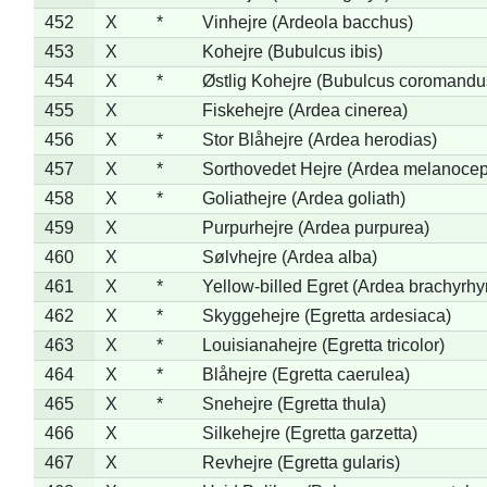
452
X
*
Vinhejre (Ardeola bacchus)
453
X
Kohejre (Bubulcus ibis)
454
X
*
Østlig Kohejre (Bubulcus coromandu
455
X
Fiskehejre (Ardea cinerea)
456
X
*
Stor Blåhejre (Ardea herodias)
457
X
*
Sorthovedet Hejre (Ardea melanocep
458
X
*
Goliathejre (Ardea goliath)
459
X
Purpurhejre (Ardea purpurea)
460
X
Sølvhejre (Ardea alba)
461
X
*
Yellow-billed Egret (Ardea brachyrh
462
X
*
Skyggehejre (Egretta ardesiaca)
463
X
*
Louisianahejre (Egretta tricolor)
464
X
*
Blåhejre (Egretta caerulea)
465
X
*
Snehejre (Egretta thula)
466
X
Silkehejre (Egretta garzetta)
467
X
Revhejre (Egretta gularis)