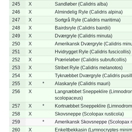
245
X
Sandløber (Calidris alba)
246
X
Almindelig Ryle (Calidris alpina)
247
X
Sortgrå Ryle (Calidris maritima)
248
X
Bairdsryle (Calidris bairdii)
249
X
Dværgryle (Calidris minuta)
250
X
Amerikansk Dværgryle (Calidris minut
251
X
Hvidrygget Ryle (Calidris fuscicollis)
252
X
Prærieløber (Calidris subruficollis)
253
X
Stribet Ryle (Calidris melanotos)
254
X
Tyknæbbet Dværgryle (Calidris pusil
255
X
*
Alaskaryle (Calidris mauri)
256
X
Langnæbbet Sneppeklire (Limnodro
scolopaceus)
257
X
*
Kortnæbbet Sneppeklire (Limnodrom
258
X
Skovsneppe (Scolopax rusticola)
259
*
Amerikansk Skovsneppe (Scolopax m
260
X
Enkeltbekkasin (Lymnocryptes minim