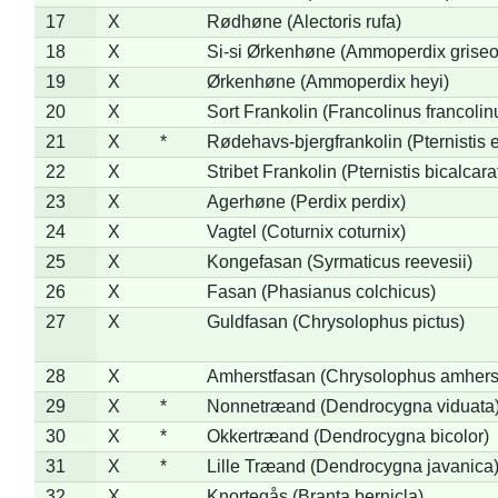
17
X
Rødhøne (Alectoris rufa)
18
X
Si-si Ørkenhøne (Ammoperdix griseo
19
X
Ørkenhøne (Ammoperdix heyi)
20
X
Sort Frankolin (Francolinus francolin
21
X
*
Rødehavs-bjergfrankolin (Pternistis e
22
X
Stribet Frankolin (Pternistis bicalcara
23
X
Agerhøne (Perdix perdix)
24
X
Vagtel (Coturnix coturnix)
25
X
Kongefasan (Syrmaticus reevesii)
26
X
Fasan (Phasianus colchicus)
27
X
Guldfasan (Chrysolophus pictus)
28
X
Amherstfasan (Chrysolophus amhers
29
X
*
Nonnetræand (Dendrocygna viduata
30
X
*
Okkertræand (Dendrocygna bicolor)
31
X
*
Lille Træand (Dendrocygna javanica
32
X
Knortegås (Branta bernicla)