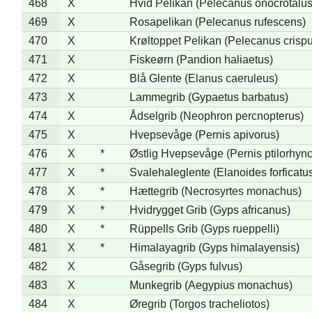
468
X
Hvid Pelikan (Pelecanus onocrotalus
469
X
Rosapelikan (Pelecanus rufescens)
470
X
Krøltoppet Pelikan (Pelecanus crisp
471
X
Fiskeørn (Pandion haliaetus)
472
X
Blå Glente (Elanus caeruleus)
473
X
Lammegrib (Gypaetus barbatus)
474
X
Ådselgrib (Neophron percnopterus)
475
X
Hvepsevåge (Pernis apivorus)
476
X
*
Østlig Hvepsevåge (Pernis ptilorhyn
477
X
*
Svalehaleglente (Elanoides forficatu
478
X
*
Hættegrib (Necrosyrtes monachus)
479
X
*
Hvidrygget Grib (Gyps africanus)
480
X
*
Rüppells Grib (Gyps rueppelli)
481
X
*
Himalayagrib (Gyps himalayensis)
482
X
Gåsegrib (Gyps fulvus)
483
X
Munkegrib (Aegypius monachus)
484
X
Øregrib (Torgos tracheliotos)