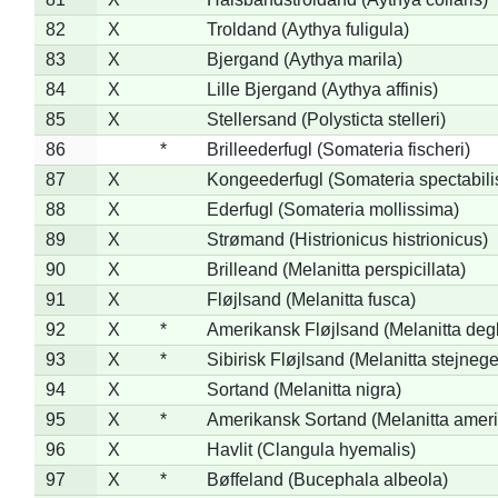
82
X
Troldand (Aythya fuligula)
83
X
Bjergand (Aythya marila)
84
X
Lille Bjergand (Aythya affinis)
85
X
Stellersand (Polysticta stelleri)
86
*
Brilleederfugl (Somateria fischeri)
87
X
Kongeederfugl (Somateria spectabili
88
X
Ederfugl (Somateria mollissima)
89
X
Strømand (Histrionicus histrionicus)
90
X
Brilleand (Melanitta perspicillata)
91
X
Fløjlsand (Melanitta fusca)
92
X
*
Amerikansk Fløjlsand (Melanitta deg
93
X
*
Sibirisk Fløjlsand (Melanitta stejnege
94
X
Sortand (Melanitta nigra)
95
X
*
Amerikansk Sortand (Melanitta amer
96
X
Havlit (Clangula hyemalis)
97
X
*
Bøffeland (Bucephala albeola)