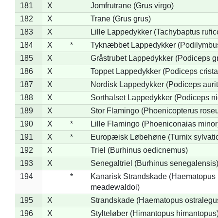
181
X
Jomfrutrane (Grus virgo)
182
X
Trane (Grus grus)
183
X
Lille Lappedykker (Tachybaptus rufico
184
X
*
Tyknæbbet Lappedykker (Podilymbu
185
X
Gråstrubet Lappedykker (Podiceps g
186
X
Toppet Lappedykker (Podiceps crista
187
X
Nordisk Lappedykker (Podiceps aurit
188
X
Sorthalset Lappedykker (Podiceps nig
189
X
Stor Flamingo (Phoenicopterus rose
190
X
*
Lille Flamingo (Phoeniconaias minor
191
X
*
Europæisk Løbehøne (Turnix sylvati
192
X
Triel (Burhinus oedicnemus)
193
X
Senegaltriel (Burhinus senegalensis
194
*
Kanarisk Strandskade (Haematopus
meadewaldoi)
195
X
Strandskade (Haematopus ostralegu
196
X
Stylteløber (Himantopus himantopus