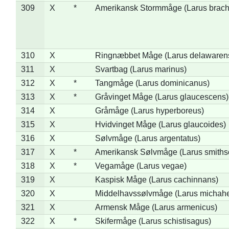
309
X
*
Amerikansk Stormmåge (Larus brach
310
X
Ringnæbbet Måge (Larus delawarens
311
X
Svartbag (Larus marinus)
312
X
*
Tangmåge (Larus dominicanus)
313
X
*
Gråvinget Måge (Larus glaucescens)
314
X
Gråmåge (Larus hyperboreus)
315
X
Hvidvinget Måge (Larus glaucoides)
316
X
Sølvmåge (Larus argentatus)
317
X
*
Amerikansk Sølvmåge (Larus smiths
318
X
*
Vegamåge (Larus vegae)
319
X
Kaspisk Måge (Larus cachinnans)
320
X
Middelhavssølvmåge (Larus michahel
321
X
Armensk Måge (Larus armenicus)
322
X
*
Skifermåge (Larus schistisagus)