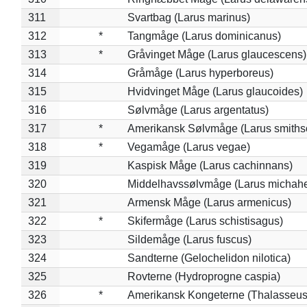
311
Svartbag (Larus marinus)
312
*
Tangmåge (Larus dominicanus)
313
*
Gråvinget Måge (Larus glaucescens)
314
Gråmåge (Larus hyperboreus)
315
Hvidvinget Måge (Larus glaucoides)
316
Sølvmåge (Larus argentatus)
317
*
Amerikansk Sølvmåge (Larus smiths
318
*
Vegamåge (Larus vegae)
319
Kaspisk Måge (Larus cachinnans)
320
Middelhavssølvmåge (Larus michahel
321
Armensk Måge (Larus armenicus)
322
*
Skifermåge (Larus schistisagus)
323
Sildemåge (Larus fuscus)
324
Sandterne (Gelochelidon nilotica)
325
Rovterne (Hydroprogne caspia)
326
*
Amerikansk Kongeterne (Thalasseu