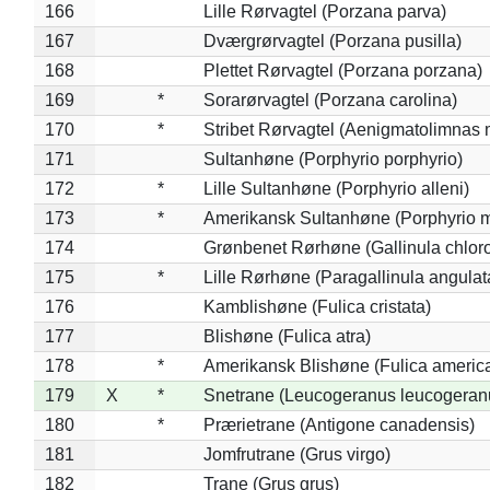
166
Lille Rørvagtel (Porzana parva)
167
Dværgrørvagtel (Porzana pusilla)
168
Plettet Rørvagtel (Porzana porzana)
169
*
Sorarørvagtel (Porzana carolina)
170
*
Stribet Rørvagtel (Aenigmatolimnas 
171
Sultanhøne (Porphyrio porphyrio)
172
*
Lille Sultanhøne (Porphyrio alleni)
173
*
Amerikansk Sultanhøne (Porphyrio m
174
Grønbenet Rørhøne (Gallinula chlor
175
*
Lille Rørhøne (Paragallinula angulat
176
Kamblishøne (Fulica cristata)
177
Blishøne (Fulica atra)
178
*
Amerikansk Blishøne (Fulica americ
179
X
*
Snetrane (Leucogeranus leucogeran
180
*
Prærietrane (Antigone canadensis)
181
Jomfrutrane (Grus virgo)
182
Trane (Grus grus)