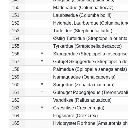
150
Madeiradue (Columba trocaz)
151
Laurbærdue (Columba bollii)
152
Hvidhalet Laurbærdue (Columba jun
153
Turteldue (Streptopelia turtur)
154
Østlig Turteldue (Streptopelia oriental
155
Tyrkerdue (Streptopelia decaocto)
156
*
Skoggerdue (Streptopelia roseogrise
157
*
Guløjet Skoggerdue (Streptopelia de
158
Palmedue (Spilopelia senegalensis)
159
Namaquadue (Oena capensis)
160
*
Sørgedue (Zenaida macroura)
161
*
Gulbuget Papegøjedue (Treron waali
162
Vandrikse (Rallus aquaticus)
163
*
Græsrikse (Crex egregia)
164
Engsnarre (Crex crex)
165
*
Hvidbrystet Rørhøne (Amaurornis ph