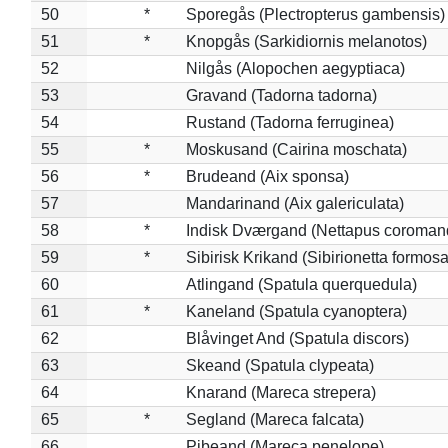
50
*
Sporegås (Plectropterus gambensis)
51
*
Knopgås (Sarkidiornis melanotos)
52
Nilgås (Alopochen aegyptiaca)
53
Gravand (Tadorna tadorna)
54
Rustand (Tadorna ferruginea)
55
*
Moskusand (Cairina moschata)
56
*
Brudeand (Aix sponsa)
57
Mandarinand (Aix galericulata)
58
*
Indisk Dværgand (Nettapus coroman
59
*
Sibirisk Krikand (Sibirionetta formosa
60
Atlingand (Spatula querquedula)
61
*
Kaneland (Spatula cyanoptera)
62
Blåvinget And (Spatula discors)
63
Skeand (Spatula clypeata)
64
Knarand (Mareca strepera)
65
*
Segland (Mareca falcata)
66
Pibeand (Mareca penelope)