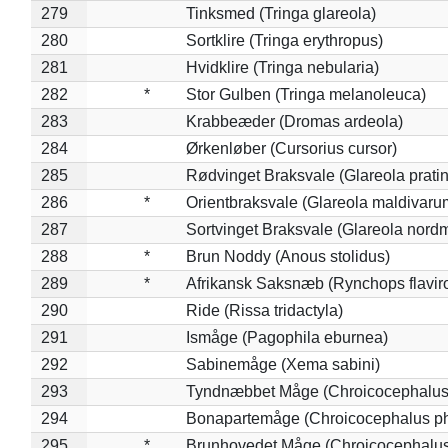
279
Tinksmed (Tringa glareola)
280
Sortklire (Tringa erythropus)
281
Hvidklire (Tringa nebularia)
282
*
Stor Gulben (Tringa melanoleuca)
283
Krabbeæder (Dromas ardeola)
284
Ørkenløber (Cursorius cursor)
285
Rødvinget Braksvale (Glareola pratin
286
*
Orientbraksvale (Glareola maldivaru
287
Sortvinget Braksvale (Glareola nord
288
*
Brun Noddy (Anous stolidus)
289
*
Afrikansk Saksnæb (Rynchops flaviro
290
Ride (Rissa tridactyla)
291
Ismåge (Pagophila eburnea)
292
Sabinemåge (Xema sabini)
293
Tyndnæbbet Måge (Chroicocephalus
294
Bonapartemåge (Chroicocephalus ph
295
*
Brunhovedet Måge (Chroicocephalu