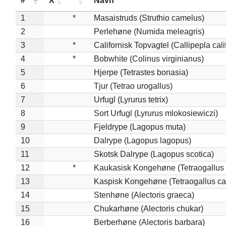
#
X
*
Navn
1
*
Masaistruds (Struthio camelus)
2
Perlehøne (Numida meleagris)
3
*
Californisk Topvagtel (Callipepla cali
4
*
Bobwhite (Colinus virginianus)
5
Hjerpe (Tetrastes bonasia)
6
Tjur (Tetrao urogallus)
7
Urfugl (Lyrurus tetrix)
8
Sort Urfugl (Lyrurus mlokosiewiczi)
9
Fjeldrype (Lagopus muta)
10
Dalrype (Lagopus lagopus)
11
Skotsk Dalrype (Lagopus scotica)
12
*
Kaukasisk Kongehøne (Tetraogallus 
13
Kaspisk Kongehøne (Tetraogallus ca
14
Stenhøne (Alectoris graeca)
15
Chukarhøne (Alectoris chukar)
16
Berberhøne (Alectoris barbara)