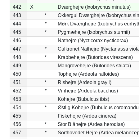
442
X
Dværghejre (Ixobrychus minutus)
443
*
Okkergul Dværghejre (Ixobrychus sin
444
*
Mørk Dværghejre (Ixobrychus eurhy
445
*
Pygmæhejre (Ixobrychus sturmii)
446
Nathejre (Nycticorax nycticorax)
447
*
Gulkronet Nathejre (Nyctanassa viol
448
*
Krabbehejre (Butorides virescens)
449
Mangrovehejre (Butorides striata)
450
Tophejre (Ardeola ralloides)
451
*
Rishejre (Ardeola grayii)
452
*
Vinhejre (Ardeola bacchus)
453
Kohejre (Bubulcus ibis)
454
*
Østlig Kohejre (Bubulcus coromandu
455
Fiskehejre (Ardea cinerea)
456
*
Stor Blåhejre (Ardea herodias)
457
*
Sorthovedet Hejre (Ardea melanocep