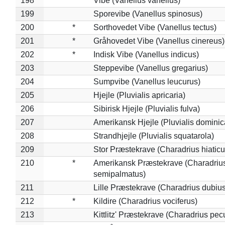
198
Vibe (Vanellus vanellus)
199
Sporevibe (Vanellus spinosus)
200
*
Sorthovedet Vibe (Vanellus tectus)
201
*
Gråhovedet Vibe (Vanellus cinereus)
202
*
Indisk Vibe (Vanellus indicus)
203
Steppevibe (Vanellus gregarius)
204
Sumpvibe (Vanellus leucurus)
205
Hjejle (Pluvialis apricaria)
206
Sibirisk Hjejle (Pluvialis fulva)
207
Amerikansk Hjejle (Pluvialis dominic
208
Strandhjejle (Pluvialis squatarola)
209
Stor Præstekrave (Charadrius hiaticu
210
*
Amerikansk Præstekrave (Charadriu
semipalmatus)
211
Lille Præstekrave (Charadrius dubius
212
*
Kildire (Charadrius vociferus)
213
Kittlitz' Præstekrave (Charadrius pec