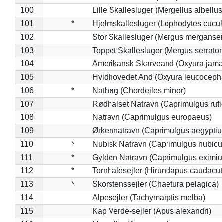
100
Lille Skallesluger (Mergellus albellus
101
*
Hjelmskallesluger (Lophodytes cucul
102
Stor Skallesluger (Mergus merganser
103
Toppet Skallesluger (Mergus serrator
104
Amerikansk Skarveand (Oxyura jama
105
Hvidhovedet And (Oxyura leucoceph
106
*
Nathøg (Chordeiles minor)
107
Rødhalset Natravn (Caprimulgus rufic
108
Natravn (Caprimulgus europaeus)
109
Ørkennatravn (Caprimulgus aegyptiu
110
*
Nubisk Natravn (Caprimulgus nubicu
111
*
Gylden Natravn (Caprimulgus eximiu
112
*
Tornhalesejler (Hirundapus caudacut
113
*
Skorstenssejler (Chaetura pelagica)
114
Alpesejler (Tachymarptis melba)
115
Kap Verde-sejler (Apus alexandri)