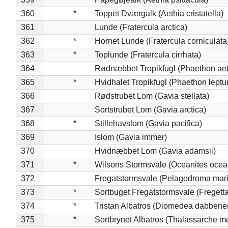
360
*
Toppet Dværgalk (Aethia cristatella)
361
Lunde (Fratercula arctica)
362
*
Hornet Lunde (Fratercula corniculata
363
*
Toplunde (Fratercula cirrhata)
364
Rødnæbbet Tropikfugl (Phaethon ae
365
*
Hvidhalet Tropikfugl (Phaethon leptu
366
Rødstrubet Lom (Gavia stellata)
367
Sortstrubet Lom (Gavia arctica)
368
*
Stillehavslom (Gavia pacifica)
369
Islom (Gavia immer)
370
Hvidnæbbet Lom (Gavia adamsii)
371
*
Wilsons Stormsvale (Oceanites ocea
372
Fregatstormsvale (Pelagodroma mar
373
*
Sortbuget Fregatstormsvale (Fregetta
374
*
Tristan Albatros (Diomedea dabbene
375
*
Sortbrynet Albatros (Thalassarche m