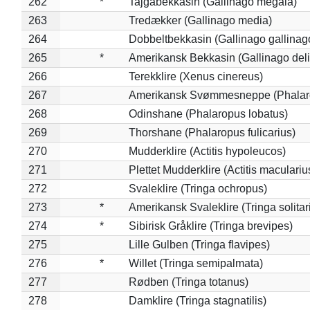
262
*
Tajgabekkasin (Gallinago megala)
263
Tredækker (Gallinago media)
264
Dobbeltbekkasin (Gallinago gallinag
265
*
Amerikansk Bekkasin (Gallinago deli
266
Terekklire (Xenus cinereus)
267
Amerikansk Svømmesneppe (Phalarop
268
Odinshane (Phalaropus lobatus)
269
Thorshane (Phalaropus fulicarius)
270
Mudderklire (Actitis hypoleucos)
271
Plettet Mudderklire (Actitis maculariu
272
Svaleklire (Tringa ochropus)
273
*
Amerikansk Svaleklire (Tringa solitar
274
*
Sibirisk Gråklire (Tringa brevipes)
275
Lille Gulben (Tringa flavipes)
276
*
Willet (Tringa semipalmata)
277
Rødben (Tringa totanus)
278
Damklire (Tringa stagnatilis)