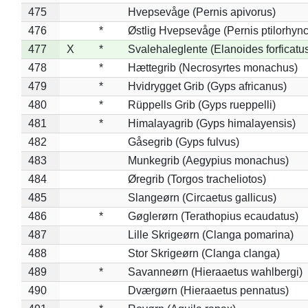
475
Hvepsevåge (Pernis apivorus)
476
*
Østlig Hvepsevåge (Pernis ptilorhyn
477
X
*
Svalehaleglente (Elanoides forficatu
478
*
Hættegrib (Necrosyrtes monachus)
479
*
Hvidrygget Grib (Gyps africanus)
480
*
Rüppells Grib (Gyps rueppelli)
481
*
Himalayagrib (Gyps himalayensis)
482
Gåsegrib (Gyps fulvus)
483
Munkegrib (Aegypius monachus)
484
Øregrib (Torgos tracheliotos)
485
Slangeørn (Circaetus gallicus)
486
*
Gøglerørn (Terathopius ecaudatus)
487
Lille Skrigeørn (Clanga pomarina)
488
Stor Skrigeørn (Clanga clanga)
489
*
Savanneørn (Hieraaetus wahlbergi)
490
Dværgørn (Hieraaetus pennatus)