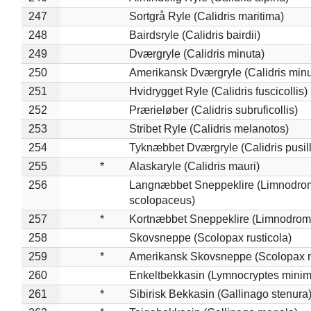
247
Sortgrå Ryle (Calidris maritima)
248
Bairdsryle (Calidris bairdii)
249
Dværgryle (Calidris minuta)
250
Amerikansk Dværgryle (Calidris minut
251
Hvidrygget Ryle (Calidris fuscicollis)
252
Prærieløber (Calidris subruficollis)
253
Stribet Ryle (Calidris melanotos)
254
Tyknæbbet Dværgryle (Calidris pusil
255
*
Alaskaryle (Calidris mauri)
256
Langnæbbet Sneppeklire (Limnodro
scolopaceus)
257
*
Kortnæbbet Sneppeklire (Limnodrom
258
Skovsneppe (Scolopax rusticola)
259
*
Amerikansk Skovsneppe (Scolopax m
260
Enkeltbekkasin (Lymnocryptes minim
261
*
Sibirisk Bekkasin (Gallinago stenura