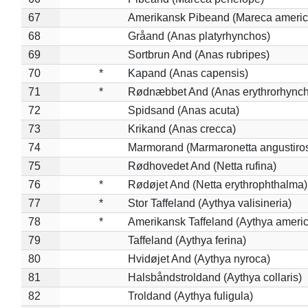
67
Amerikansk Pibeand (Mareca americ
68
Gråand (Anas platyrhynchos)
69
Sortbrun And (Anas rubripes)
70
*
Kapand (Anas capensis)
71
*
Rødnæbbet And (Anas erythrorhynch
72
Spidsand (Anas acuta)
73
Krikand (Anas crecca)
74
Marmorand (Marmaronetta angustirost
75
Rødhovedet And (Netta rufina)
76
*
Rødøjet And (Netta erythrophthalma)
77
*
Stor Taffeland (Aythya valisineria)
78
*
Amerikansk Taffeland (Aythya ameri
79
Taffeland (Aythya ferina)
80
Hvidøjet And (Aythya nyroca)
81
Halsbåndstroldand (Aythya collaris)
82
Troldand (Aythya fuligula)