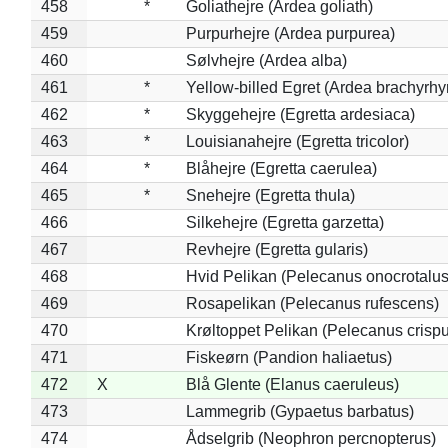
458
*
Goliathejre (Ardea goliath)
459
Purpurhejre (Ardea purpurea)
460
Sølvhejre (Ardea alba)
461
*
Yellow-billed Egret (Ardea brachyrh
462
*
Skyggehejre (Egretta ardesiaca)
463
*
Louisianahejre (Egretta tricolor)
464
*
Blåhejre (Egretta caerulea)
465
*
Snehejre (Egretta thula)
466
Silkehejre (Egretta garzetta)
467
Revhejre (Egretta gularis)
468
Hvid Pelikan (Pelecanus onocrotalus
469
Rosapelikan (Pelecanus rufescens)
470
Krøltoppet Pelikan (Pelecanus crisp
471
Fiskeørn (Pandion haliaetus)
472
X
Blå Glente (Elanus caeruleus)
473
Lammegrib (Gypaetus barbatus)
474
Ådselgrib (Neophron percnopterus)