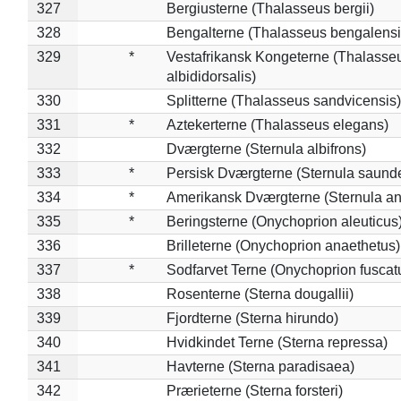
327
Bergiusterne (Thalasseus bergii)
328
Bengalterne (Thalasseus bengalensi
329
*
Vestafrikansk Kongeterne (Thalasse
albididorsalis)
330
Splitterne (Thalasseus sandvicensis)
331
*
Aztekerterne (Thalasseus elegans)
332
Dværgterne (Sternula albifrons)
333
*
Persisk Dværgterne (Sternula saunde
334
*
Amerikansk Dværgterne (Sternula ant
335
*
Beringsterne (Onychoprion aleuticus
336
Brilleterne (Onychoprion anaethetus)
337
*
Sodfarvet Terne (Onychoprion fuscat
338
Rosenterne (Sterna dougallii)
339
Fjordterne (Sterna hirundo)
340
Hvidkindet Terne (Sterna repressa)
341
Havterne (Sterna paradisaea)
342
Prærieterne (Sterna forsteri)