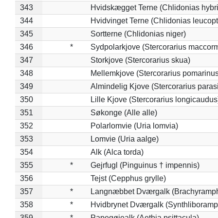
343
Hvidskægget Terne (Chlidonias hybr
344
Hvidvinget Terne (Chlidonias leucopt
345
Sortterne (Chlidonias niger)
346
*
Sydpolarkjove (Stercorarius maccorm
347
Storkjove (Stercorarius skua)
348
Mellemkjove (Stercorarius pomarinus
349
Almindelig Kjove (Stercorarius parasi
350
Lille Kjove (Stercorarius longicaudus
351
Søkonge (Alle alle)
352
Polarlomvie (Uria lomvia)
353
Lomvie (Uria aalge)
354
Alk (Alca torda)
355
*
Gejrfugl (Pinguinus † impennis)
356
Tejst (Cepphus grylle)
357
*
Langnæbbet Dværgalk (Brachyramph
358
*
Hvidbrynet Dværgalk (Synthliboramp
359
*
Papegøjealk (Aethia psittacula)