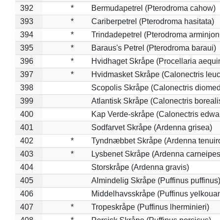
392
*
Bermudapetrel (Pterodroma cahow)
393
*
Cariberpetrel (Pterodroma hasitata)
394
*
Trindadepetrel (Pterodroma arminjon
395
*
Baraus's Petrel (Pterodroma baraui)
396
*
Hvidhaget Skråpe (Procellaria aequin
397
*
Hvidmasket Skråpe (Calonectris leu
398
Scopolis Skråpe (Calonectris diome
399
Atlantisk Skråpe (Calonectris boreali
400
Kap Verde-skråpe (Calonectris edwar
401
Sodfarvet Skråpe (Ardenna grisea)
402
*
Tyndnæbbet Skråpe (Ardenna tenuiro
403
*
Lysbenet Skråpe (Ardenna carneipes
404
Storskråpe (Ardenna gravis)
405
Almindelig Skråpe (Puffinus puffinus
406
Middelhavsskråpe (Puffinus yelkoua
407
*
Tropeskråpe (Puffinus lherminieri)