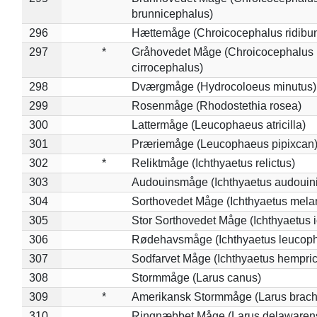
brunnicephalus)
296
Hættemåge (Chroicocephalus ridibu
297
*
Gråhovedet Måge (Chroicocephalus
cirrocephalus)
298
Dværgmåge (Hydrocoloeus minutus)
299
Rosenmåge (Rhodostethia rosea)
300
Lattermåge (Leucophaeus atricilla)
301
Præriemåge (Leucophaeus pipixcan
302
*
Reliktmåge (Ichthyaetus relictus)
303
Audouinsmåge (Ichthyaetus audouini
304
Sorthovedet Måge (Ichthyaetus mela
305
Stor Sorthovedet Måge (Ichthyaetus 
306
Rødehavsmåge (Ichthyaetus leucop
307
Sodfarvet Måge (Ichthyaetus hempric
308
Stormmåge (Larus canus)
309
*
Amerikansk Stormmåge (Larus brach
310
Ringnæbbet Måge (Larus delawarens