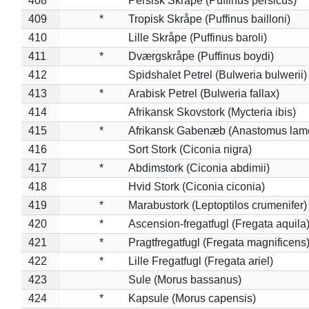
408
*
Persisk Skråpe (Puffinus persicus)
409
*
Tropisk Skråpe (Puffinus bailloni)
410
Lille Skråpe (Puffinus baroli)
411
*
Dværgskråpe (Puffinus boydi)
412
Spidshalet Petrel (Bulweria bulwerii)
413
*
Arabisk Petrel (Bulweria fallax)
414
Afrikansk Skovstork (Mycteria ibis)
415
*
Afrikansk Gabenæb (Anastomus lame
416
Sort Stork (Ciconia nigra)
417
*
Abdimstork (Ciconia abdimii)
418
Hvid Stork (Ciconia ciconia)
419
*
Marabustork (Leptoptilos crumenifer)
420
*
Ascension-fregatfugl (Fregata aquila
421
*
Pragtfregatfugl (Fregata magnificens
422
*
Lille Fregatfugl (Fregata ariel)
423
Sule (Morus bassanus)
424
*
Kapsule (Morus capensis)