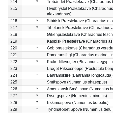
214
*
Trebåndet Præstekrave (Charadrius tr
215
Hvidbrystet Præstekrave (Charadrius
alexandrinus)
216
*
Sibirisk Præstekrave (Charadrius mo
217
*
Tibetansk Præstekrave (Charadrius at
218
Ørkenpræstekrave (Charadrius lesche
219
Kaspisk Præstekrave (Charadrius asi
220
*
Gobipræstekrave (Charadrius veredu
221
Pomeransfugl (Charadrius morinellu
222
*
Krokodillevogter (Pluvianus aegyptiu
223
Broget Riksesneppe (Rostratula ben
224
*
Bartramsklire (Bartramia longicauda)
225
Småspove (Numenius phaeopus)
226
*
Amerikansk Småspove (Numenius h
227
*
Dværgspove (Numenius minutus)
228
*
Eskimospove (Numenius borealis)
229
*
Tyndnæbbet Spove (Numenius tenuiro