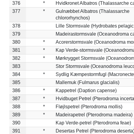
376
*
Hvidkronet Albatros (Thalassarche c
377
*
Gulnæbbet Albatros (Thalassarche
chlororhynchos)
378
Lille Stormsvale (Hydrobates pelagic
379
Madeirastormsvale (Oceanodroma ca
380
*
Acorerstormsvale (Oceanodroma mon
381
*
Kap Verde-stormsvale (Oceanodroma
382
*
Mørkrygget Stormsvale (Oceanodrom
383
Stor Stormsvale (Oceanodroma leuc
384
*
Sydlig Kæmpestormfugl (Macronecte
385
Mallemuk (Fulmarus glacialis)
386
*
Kappetrel (Daption capense)
387
*
Hvidbuget Petrel (Pterodroma incerta
388
*
Fløjlspetrel (Pterodroma mollis)
389
*
Madeirapetrel (Pterodroma madeira)
390
Kap Verde-petrel (Pterodroma feae)
391
*
Desertas Petrel (Pterodroma deserta