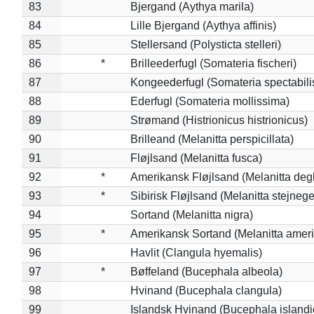
83
Bjergand (Aythya marila)
84
Lille Bjergand (Aythya affinis)
85
Stellersand (Polysticta stelleri)
86
*
Brilleederfugl (Somateria fischeri)
87
Kongeederfugl (Somateria spectabili
88
Ederfugl (Somateria mollissima)
89
Strømand (Histrionicus histrionicus)
90
Brilleand (Melanitta perspicillata)
91
Fløjlsand (Melanitta fusca)
92
*
Amerikansk Fløjlsand (Melanitta deg
93
*
Sibirisk Fløjlsand (Melanitta stejnege
94
Sortand (Melanitta nigra)
95
*
Amerikansk Sortand (Melanitta amer
96
Havlit (Clangula hyemalis)
97
*
Bøffeland (Bucephala albeola)
98
Hvinand (Bucephala clangula)
99
Islandsk Hvinand (Bucephala islandi