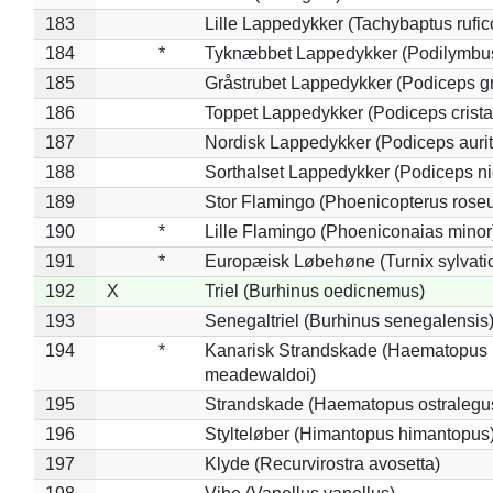
183
Lille Lappedykker (Tachybaptus rufico
184
*
Tyknæbbet Lappedykker (Podilymbu
185
Gråstrubet Lappedykker (Podiceps g
186
Toppet Lappedykker (Podiceps crista
187
Nordisk Lappedykker (Podiceps aurit
188
Sorthalset Lappedykker (Podiceps nig
189
Stor Flamingo (Phoenicopterus rose
190
*
Lille Flamingo (Phoeniconaias minor
191
*
Europæisk Løbehøne (Turnix sylvati
192
X
Triel (Burhinus oedicnemus)
193
Senegaltriel (Burhinus senegalensis
194
*
Kanarisk Strandskade (Haematopus
meadewaldoi)
195
Strandskade (Haematopus ostralegu
196
Stylteløber (Himantopus himantopus
197
Klyde (Recurvirostra avosetta)