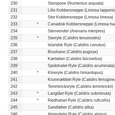
230
Storspove (Numenius arquata)
231
Lille Kobbersneppe (Limosa lapponi
232
Stor Kobbersneppe (Limosa limosa)
233
*
Canadisk Kobbersneppe (Limosa ha
234
Stenvender (Arenaria interpres)
235
*
Storryle (Calidris tenuirostris)
236
Islandsk Ryle (Calidris canutus)
237
Brushane (Calidris pugnax)
238
Kærløber (Calidris falcinellus)
239
Spidshalet Ryle (Calidris acuminata)
240
*
Klireryle (Calidris himantopus)
241
Krumnæbbet Ryle (Calidris ferrugine
242
Temmincksryle (Calidris temminckii)
243
*
Langtået Ryle (Calidris subminuta)
244
*
Rødhalset Ryle (Calidris ruficollis)
245
Sandløber (Calidris alba)
246
Almindelig Ryle (Calidris alpina)