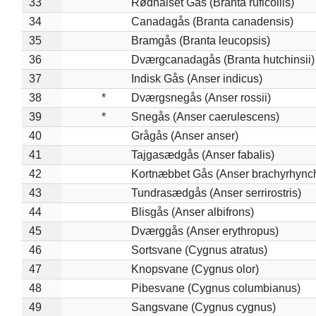
33
Rødhalset Gås (Branta ruficollis)
34
Canadagås (Branta canadensis)
35
Bramgås (Branta leucopsis)
36
Dværgcanadagås (Branta hutchinsii)
37
Indisk Gås (Anser indicus)
38
*
Dværgsnegås (Anser rossii)
39
*
Snegås (Anser caerulescens)
40
Grågås (Anser anser)
41
Tajgasædgås (Anser fabalis)
42
Kortnæbbet Gås (Anser brachyrhync
43
Tundrasædgås (Anser serrirostris)
44
Blisgås (Anser albifrons)
45
Dværggås (Anser erythropus)
46
Sortsvane (Cygnus atratus)
47
Knopsvane (Cygnus olor)
48
Pibesvane (Cygnus columbianus)
49
Sangsvane (Cygnus cygnus)