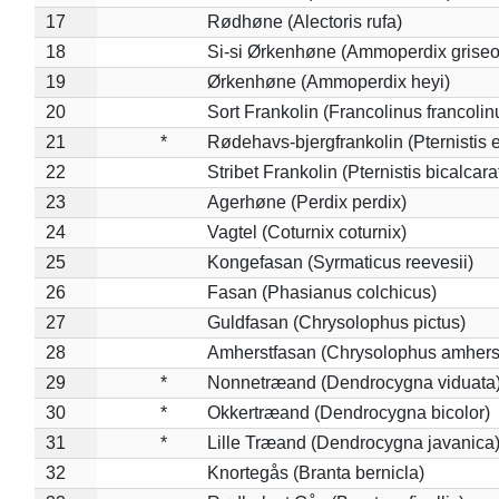
17
Rødhøne (Alectoris rufa)
18
Si-si Ørkenhøne (Ammoperdix griseo
19
Ørkenhøne (Ammoperdix heyi)
20
Sort Frankolin (Francolinus francolin
21
*
Rødehavs-bjergfrankolin (Pternistis e
22
Stribet Frankolin (Pternistis bicalcara
23
Agerhøne (Perdix perdix)
24
Vagtel (Coturnix coturnix)
25
Kongefasan (Syrmaticus reevesii)
26
Fasan (Phasianus colchicus)
27
Guldfasan (Chrysolophus pictus)
28
Amherstfasan (Chrysolophus amhers
29
*
Nonnetræand (Dendrocygna viduata
30
*
Okkertræand (Dendrocygna bicolor)
31
*
Lille Træand (Dendrocygna javanica
32
Knortegås (Branta bernicla)