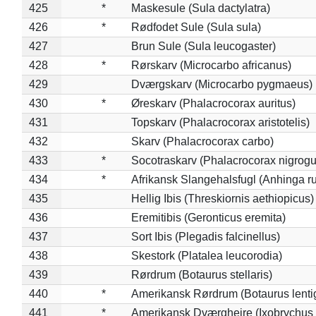
425
*
Maskesule (Sula dactylatra)
426
*
Rødfodet Sule (Sula sula)
427
Brun Sule (Sula leucogaster)
428
*
Rørskarv (Microcarbo africanus)
429
Dværgskarv (Microcarbo pygmaeus)
430
*
Øreskarv (Phalacrocorax auritus)
431
Topskarv (Phalacrocorax aristotelis)
432
Skarv (Phalacrocorax carbo)
433
*
Socotraskarv (Phalacrocorax nigrogul
434
*
Afrikansk Slangehalsfugl (Anhinga ru
435
Hellig Ibis (Threskiornis aethiopicus)
436
Eremitibis (Geronticus eremita)
437
Sort Ibis (Plegadis falcinellus)
438
Skestork (Platalea leucorodia)
439
Rørdrum (Botaurus stellaris)
440
*
Amerikansk Rørdrum (Botaurus lenti
441
*
Amerikansk Dværghejre (Ixobrychus e