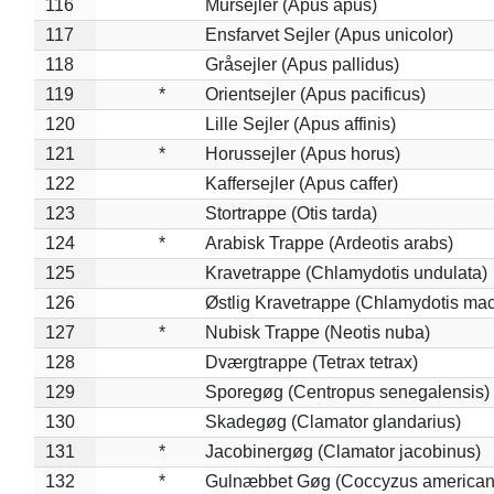
116
Mursejler (Apus apus)
117
Ensfarvet Sejler (Apus unicolor)
118
Gråsejler (Apus pallidus)
119
*
Orientsejler (Apus pacificus)
120
Lille Sejler (Apus affinis)
121
*
Horussejler (Apus horus)
122
Kaffersejler (Apus caffer)
123
Stortrappe (Otis tarda)
124
*
Arabisk Trappe (Ardeotis arabs)
125
Kravetrappe (Chlamydotis undulata)
126
Østlig Kravetrappe (Chlamydotis mac
127
*
Nubisk Trappe (Neotis nuba)
128
Dværgtrappe (Tetrax tetrax)
129
Sporegøg (Centropus senegalensis)
130
Skadegøg (Clamator glandarius)
131
*
Jacobinergøg (Clamator jacobinus)
132
*
Gulnæbbet Gøg (Coccyzus american