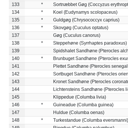
133
*
Sortnæbbet Gøg (Coccyzus erythrop
134
*
Koel (Eudynamys scolopaceus)
135
*
Guldgøg (Chrysococcyx caprius)
136
*
Skovgøg (Cuculus optatus)
137
Gøg (Cuculus canorus)
138
*
Steppehøne (Syrrhaptes paradoxus)
139
Spidshalet Sandhøne (Pterocles alch
140
*
Brunbuget Sandhøne (Pterocles exus
141
Plettet Sandhøne (Pterocles senegal
142
Sortbuget Sandhøne (Pterocles orient
143
Kronet Sandhøne (Pterocles coronat
144
Lichtensteins Sandhøne (Pterocles lic
145
Klippedue (Columba livia)
146
*
Guineadue (Columba guinea)
147
Huldue (Columba oenas)
148
*
Turkestandue (Columba eversmanni
149
Ringdue (Columba palumbus)