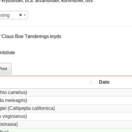
krydslister, bl.a. årsartslister, kommuner, osv.
×
sning
f
Claus Boe Tøndering
s kryds
rtsliste
Print
Dato
thio camelus)
a meleagris)
tel (Callipepla californica)
 virginianus)
 bonasia)