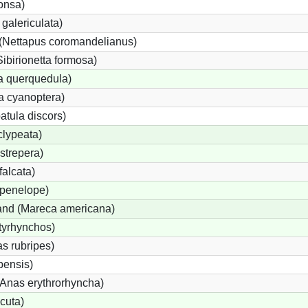
onsa)
galericulata)
(Nettapus coromandelianus)
Sibirionetta formosa)
a querquedula)
a cyanoptera)
atula discors)
clypeata)
strepera)
alcata)
penelope)
nd (Mareca americana)
tyrhynchos)
s rubripes)
ensis)
nas erythrorhyncha)
cuta)