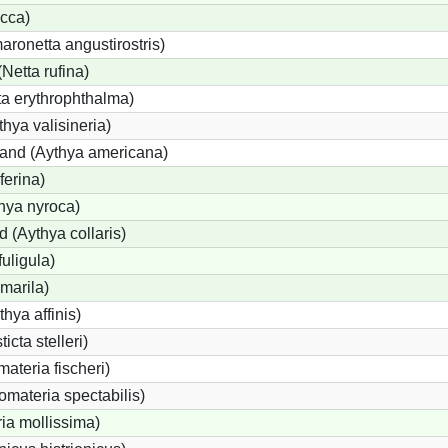
cca)
onetta angustirostris)
etta rufina)
a erythrophthalma)
thya valisineria)
land (Aythya americana)
ferina)
hya nyroca)
 (Aythya collaris)
uligula)
marila)
hya affinis)
icta stelleri)
materia fischeri)
materia spectabilis)
ia mollissima)