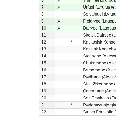
6
X
Tjur (Tetrao uroga
7
X
Urfugl (Lyrurus tet
8
Sort Urfugl (Lyrur
9
X
Fjeldrype (Lagop
10
X
Dalrype (Lagopus
11
Skotsk Dalrype (L
12
*
Kaukasisk Kongeh
13
Kaspisk Kongehøn
14
Stenhøne (Alector
15
Chukarhøne (Alect
16
Berberhøne (Alect
17
Rødhøne (Alectori
18
Si-si Ørkenhøne 
19
Ørkenhøne (Ammo
20
Sort Frankolin (Fr
21
*
Rødehavs-bjergfran
22
Stribet Frankolin (