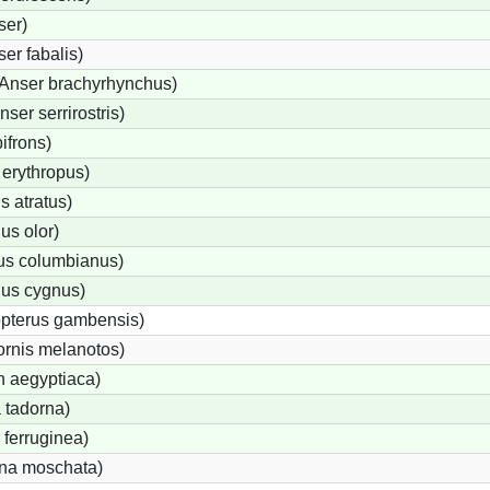
ser)
er fabalis)
Anser brachyrhynchus)
er serrirostris)
ifrons)
erythropus)
 atratus)
s olor)
us columbianus)
us cygnus)
opterus gambensis)
ornis melanotos)
n aegyptiaca)
 tadorna)
ferruginea)
na moschata)