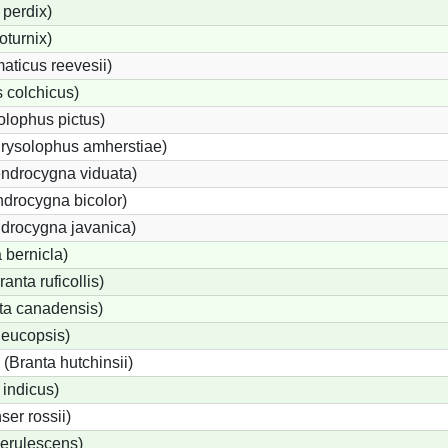
perdix)
oturnix)
ticus reevesii)
 colchicus)
lophus pictus)
rysolophus amherstiae)
ndrocygna viduata)
drocygna bicolor)
ndrocygna javanica)
 bernicla)
nta ruficollis)
a canadensis)
leucopsis)
Branta hutchinsii)
 indicus)
er rossii)
erulescens)