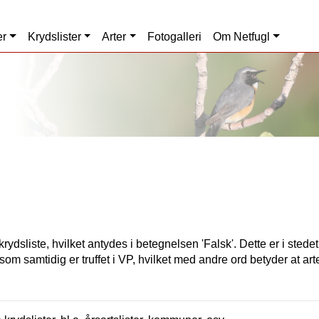
er
Krydslister
Arter
Fotogalleri
Om Netfugl
rydsliste, hvilket antydes i betegnelsen 'Falsk'. Dette er i stede
som samtidig er truffet i VP, hvilket med andre ord betyder at art