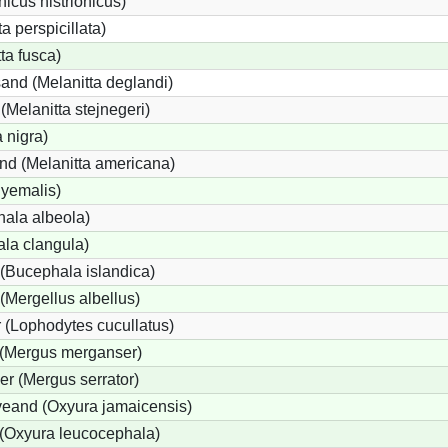
icus histrionicus)
a perspicillata)
ta fusca)
and (Melanitta deglandi)
 (Melanitta stejnegeri)
 nigra)
nd (Melanitta americana)
hyemalis)
ala albeola)
la clangula)
(Bucephala islandica)
 (Mergellus albellus)
 (Lophodytes cucullatus)
 (Mergus merganser)
er (Mergus serrator)
eand (Oxyura jamaicensis)
(Oxyura leucocephala)