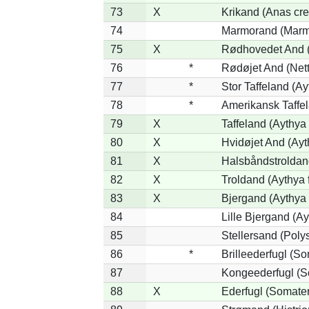
73
X
Krikand (Anas cre
74
Marmorand (Marmar
75
X
Rødhovedet And (N
76
*
Rødøjet And (Nett
77
*
Stor Taffeland (Ay
78
*
Amerikansk Taffe
79
X
Taffeland (Aythya 
80
X
Hvidøjet And (Ayt
81
X
Halsbåndstroldand
82
X
Troldand (Aythya f
83
X
Bjergand (Aythya 
84
Lille Bjergand (Ayt
85
Stellersand (Polyst
86
*
Brilleederfugl (So
87
Kongeederfugl (So
88
X
Ederfugl (Somater