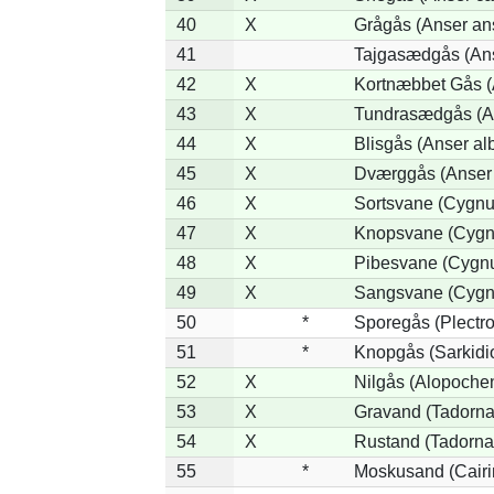
40
X
Grågås (Anser an
41
Tajgasædgås (Ans
42
X
Kortnæbbet Gås (
43
X
Tundrasædgås (Ans
44
X
Blisgås (Anser alb
45
X
Dværggås (Anser 
46
X
Sortsvane (Cygnus
47
X
Knopsvane (Cygnu
48
X
Pibesvane (Cygn
49
X
Sangsvane (Cygn
50
*
Sporegås (Plectr
51
*
Knopgås (Sarkidi
52
X
Nilgås (Alopoche
53
X
Gravand (Tadorna
54
X
Rustand (Tadorna 
55
*
Moskusand (Cairi