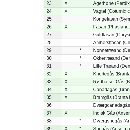
23
X
Agerhøne (Perdix 
24
X
Vagtel (Coturnix c
25
Kongefasan (Syrma
26
X
Fasan (Phasianus
27
Guldfasan (Chryso
28
Amherstfasan (Ch
29
*
Nonnetræand (De
30
*
Okkertræand (Den
31
*
Lille Træand (De
32
X
Knortegås (Branta
33
X
Rødhalset Gås (Bra
34
X
Canadagås (Brant
35
X
Bramgås (Branta 
36
Dværgcanadagås (
37
X
Indisk Gås (Anser
38
*
Dværgsnegås (Ans
39
X
*
Snegås (Anser ca