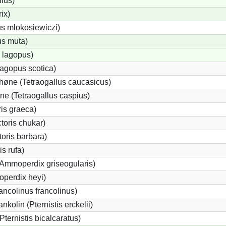
llus)
rix)
us mlokosiewiczi)
us muta)
 lagopus)
agopus scotica)
øne (Tetraogallus caucasicus)
e (Tetraogallus caspius)
is graeca)
oris chukar)
oris barbara)
s rufa)
(Ammoperdix griseogularis)
perdix heyi)
ancolinus francolinus)
kolin (Pternistis erckelii)
Pternistis bicalcaratus)