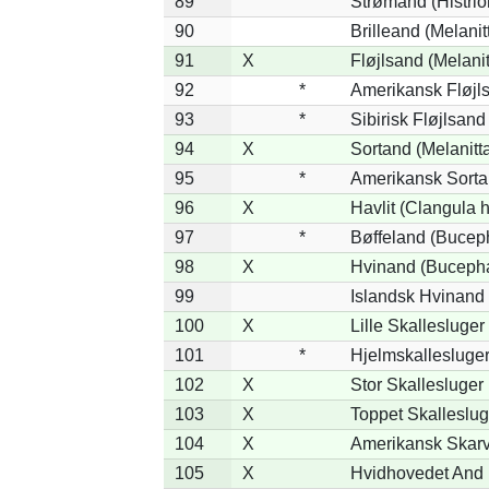
89
Strømand (Histrion
90
Brilleand (Melanitt
91
X
Fløjlsand (Melanit
92
*
Amerikansk Fløjls
93
*
Sibirisk Fløjlsand
94
X
Sortand (Melanitta
95
*
Amerikansk Sorta
96
X
Havlit (Clangula 
97
*
Bøffeland (Buceph
98
X
Hvinand (Bucepha
99
Islandsk Hvinand 
100
X
Lille Skallesluger
101
*
Hjelmskallesluger
102
X
Stor Skallesluger
103
X
Toppet Skalleslug
104
X
Amerikansk Skarv
105
X
Hvidhovedet And 