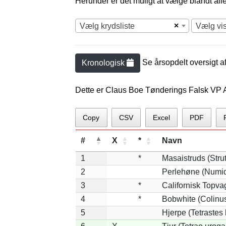
Herunder er det muligt at vælge blandt alle 
×
Vælg krydsliste
Vælg vi
Se årsopdelt oversigt a
Kronologisk
Dette er Claus Boe Tønderings Falsk VP A
Copy
CSV
Excel
PDF
#
X
*
Navn
1
*
Masaistruds (Stru
2
Perlehøne (Numid
3
*
Californisk Topvag
4
*
Bobwhite (Colinus
5
Hjerpe (Tetrastes