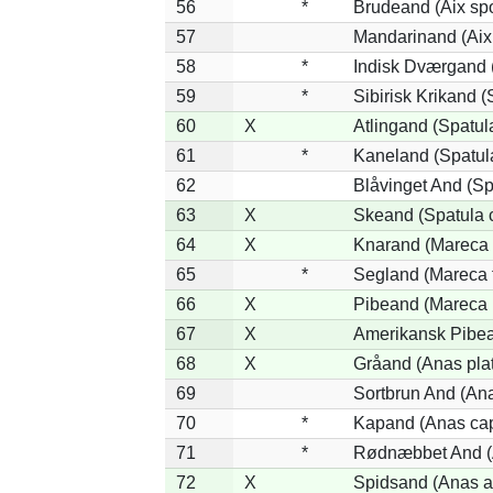
56
*
Brudeand (Aix sp
57
Mandarinand (Aix 
58
*
Indisk Dværgand 
59
*
Sibirisk Krikand (
60
X
Atlingand (Spatul
61
*
Kaneland (Spatul
62
Blåvinget And (Sp
63
X
Skeand (Spatula 
64
X
Knarand (Mareca 
65
*
Segland (Mareca f
66
X
Pibeand (Mareca 
67
X
Amerikansk Pibea
68
X
Gråand (Anas pla
69
Sortbrun And (Ana
70
*
Kapand (Anas cap
71
*
Rødnæbbet And (A
72
X
Spidsand (Anas a