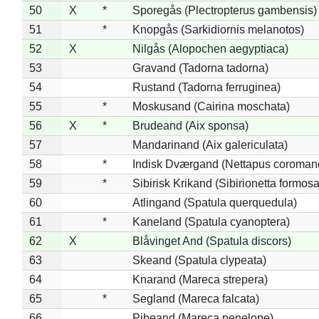
50
X
*
Sporegås (Plectropterus gambensis)
51
*
Knopgås (Sarkidiornis melanotos)
52
X
Nilgås (Alopochen aegyptiaca)
53
Gravand (Tadorna tadorna)
54
Rustand (Tadorna ferruginea)
55
*
Moskusand (Cairina moschata)
56
X
*
Brudeand (Aix sponsa)
57
Mandarinand (Aix galericulata)
58
*
Indisk Dværgand (Nettapus coroman
59
*
Sibirisk Krikand (Sibirionetta formosa
60
Atlingand (Spatula querquedula)
61
*
Kaneland (Spatula cyanoptera)
62
X
Blåvinget And (Spatula discors)
63
Skeand (Spatula clypeata)
64
Knarand (Mareca strepera)
65
*
Segland (Mareca falcata)
66
Pibeand (Mareca penelope)