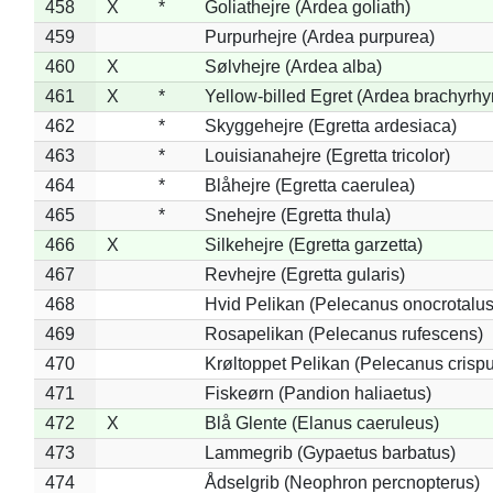
458
X
*
Goliathejre (Ardea goliath)
459
Purpurhejre (Ardea purpurea)
460
X
Sølvhejre (Ardea alba)
461
X
*
Yellow-billed Egret (Ardea brachyrh
462
*
Skyggehejre (Egretta ardesiaca)
463
*
Louisianahejre (Egretta tricolor)
464
*
Blåhejre (Egretta caerulea)
465
*
Snehejre (Egretta thula)
466
X
Silkehejre (Egretta garzetta)
467
Revhejre (Egretta gularis)
468
Hvid Pelikan (Pelecanus onocrotalus
469
Rosapelikan (Pelecanus rufescens)
470
Krøltoppet Pelikan (Pelecanus crisp
471
Fiskeørn (Pandion haliaetus)
472
X
Blå Glente (Elanus caeruleus)
473
Lammegrib (Gypaetus barbatus)
474
Ådselgrib (Neophron percnopterus)