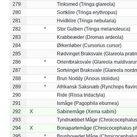
279
Tinksmed (Tringa glareola)
280
Sortklire (Tringa erythropus)
281
Hvidklire (Tringa nebularia)
282
*
Stor Gulben (Tringa melanoleuca)
283
Krabbeæder (Dromas ardeola)
284
Ørkenløber (Cursorius cursor)
285
Rødvinget Braksvale (Glareola pratin
286
*
Orientbraksvale (Glareola maldivaru
287
Sortvinget Braksvale (Glareola nord
288
*
Brun Noddy (Anous stolidus)
289
*
Afrikansk Saksnæb (Rynchops flaviro
290
Ride (Rissa tridactyla)
291
Ismåge (Pagophila eburnea)
292
X
Sabinemåge (Xema sabini)
293
Tyndnæbbet Måge (Chroicocephalus
294
X
Bonapartemåge (Chroicocephalus ph
295
*
Brunhovedet Måge (Chroicocephalu