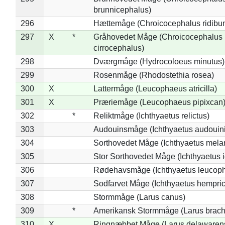
brunnicephalus)
296
Hættemåge (Chroicocephalus ridibu
297
X
*
Gråhovedet Måge (Chroicocephalus
cirrocephalus)
298
Dværgmåge (Hydrocoloeus minutus)
299
Rosenmåge (Rhodostethia rosea)
300
X
Lattermåge (Leucophaeus atricilla)
301
X
Præriemåge (Leucophaeus pipixcan
302
*
Reliktmåge (Ichthyaetus relictus)
303
Audouinsmåge (Ichthyaetus audouini
304
Sorthovedet Måge (Ichthyaetus mela
305
Stor Sorthovedet Måge (Ichthyaetus 
306
Rødehavsmåge (Ichthyaetus leucop
307
Sodfarvet Måge (Ichthyaetus hempric
308
Stormmåge (Larus canus)
309
*
Amerikansk Stormmåge (Larus brach
310
X
Ringnæbbet Måge (Larus delawarens