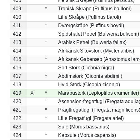
408
*
Persisk Skråpe (Puffinus persicus)
409
*
Tropisk Skråpe (Puffinus bailloni)
410
Lille Skråpe (Puffinus baroli)
411
*
Dværgskråpe (Puffinus boydi)
412
Spidshalet Petrel (Bulweria bulwerii)
413
*
Arabisk Petrel (Bulweria fallax)
414
Afrikansk Skovstork (Mycteria ibis)
415
*
Afrikansk Gabenæb (Anastomus lame
416
Sort Stork (Ciconia nigra)
417
*
Abdimstork (Ciconia abdimii)
418
Hvid Stork (Ciconia ciconia)
419
X
*
Marabustork (Leptoptilos crumenifer)
420
*
Ascension-fregatfugl (Fregata aquila
421
*
Pragtfregatfugl (Fregata magnificens
422
*
Lille Fregatfugl (Fregata ariel)
423
Sule (Morus bassanus)
424
*
Kapsule (Morus capensis)