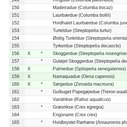
150
Madeiradue (Columba trocaz)
151
Laurbærdue (Columba bollii)
152
Hvidhalet Laurbærdue (Columba jun
153
Turteldue (Streptopelia turtur)
154
Østlig Turteldue (Streptopelia oriental
155
Tyrkerdue (Streptopelia decaocto)
156
X
*
Skoggerdue (Streptopelia roseogrise
157
*
Guløjet Skoggerdue (Streptopelia de
158
X
Palmedue (Spilopelia senegalensis)
159
X
Namaquadue (Oena capensis)
160
X
*
Sørgedue (Zenaida macroura)
161
*
Gulbuget Papegøjedue (Treron waali
162
Vandrikse (Rallus aquaticus)
163
*
Græsrikse (Crex egregia)
164
Engsnarre (Crex crex)
165
*
Hvidbrystet Rørhøne (Amaurornis ph