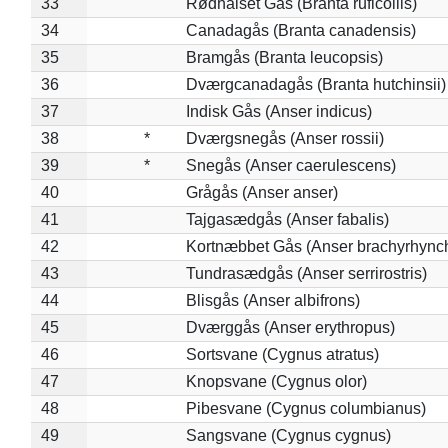
33
Rødhalset Gås (Branta ruficollis)
34
Canadagås (Branta canadensis)
35
Bramgås (Branta leucopsis)
36
Dværgcanadagås (Branta hutchinsii)
37
Indisk Gås (Anser indicus)
38
*
Dværgsnegås (Anser rossii)
39
*
Snegås (Anser caerulescens)
40
Grågås (Anser anser)
41
Tajgasædgås (Anser fabalis)
42
Kortnæbbet Gås (Anser brachyrhync
43
Tundrasædgås (Anser serrirostris)
44
Blisgås (Anser albifrons)
45
Dværggås (Anser erythropus)
46
Sortsvane (Cygnus atratus)
47
Knopsvane (Cygnus olor)
48
Pibesvane (Cygnus columbianus)
49
Sangsvane (Cygnus cygnus)