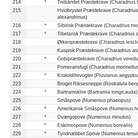
214
*
Trebåndet Præstekrave (Charadrius tr
215
Hvidbrystet Præstekrave (Charadrius
alexandrinus)
216
*
Sibirisk Præstekrave (Charadrius mo
217
*
Tibetansk Præstekrave (Charadrius at
218
Ørkenpræstekrave (Charadrius lesche
219
Kaspisk Præstekrave (Charadrius asi
220
*
Gobipræstekrave (Charadrius veredu
221
Pomeransfugl (Charadrius morinellu
222
*
Krokodillevogter (Pluvianus aegyptiu
223
Broget Riksesneppe (Rostratula ben
224
*
Bartramsklire (Bartramia longicauda)
225
Småspove (Numenius phaeopus)
226
*
Amerikansk Småspove (Numenius h
227
*
Dværgspove (Numenius minutus)
228
*
Eskimospove (Numenius borealis)
229
*
Tyndnæbbet Spove (Numenius tenuiro