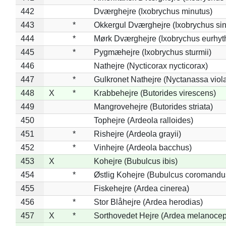
442
Dværghejre (Ixobrychus minutus)
443
*
Okkergul Dværghejre (Ixobrychus sin
444
*
Mørk Dværghejre (Ixobrychus eurhy
445
*
Pygmæhejre (Ixobrychus sturmii)
446
Nathejre (Nycticorax nycticorax)
447
*
Gulkronet Nathejre (Nyctanassa viol
448
X
*
Krabbehejre (Butorides virescens)
449
Mangrovehejre (Butorides striata)
450
Tophejre (Ardeola ralloides)
451
*
Rishejre (Ardeola grayii)
452
*
Vinhejre (Ardeola bacchus)
453
X
Kohejre (Bubulcus ibis)
454
*
Østlig Kohejre (Bubulcus coromandu
455
Fiskehejre (Ardea cinerea)
456
*
Stor Blåhejre (Ardea herodias)
457
X
*
Sorthovedet Hejre (Ardea melanocep