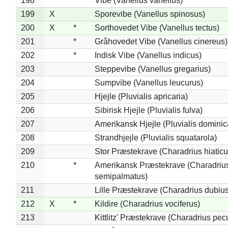
198
Vibe (Vanellus vanellus)
199
X
Sporevibe (Vanellus spinosus)
200
X
*
Sorthovedet Vibe (Vanellus tectus)
201
*
Gråhovedet Vibe (Vanellus cinereus)
202
*
Indisk Vibe (Vanellus indicus)
203
Steppevibe (Vanellus gregarius)
204
Sumpvibe (Vanellus leucurus)
205
Hjejle (Pluvialis apricaria)
206
Sibirisk Hjejle (Pluvialis fulva)
207
Amerikansk Hjejle (Pluvialis dominic
208
Strandhjejle (Pluvialis squatarola)
209
Stor Præstekrave (Charadrius hiaticu
210
*
Amerikansk Præstekrave (Charadriu
semipalmatus)
211
Lille Præstekrave (Charadrius dubius
212
X
*
Kildire (Charadrius vociferus)
213
Kittlitz' Præstekrave (Charadrius pec