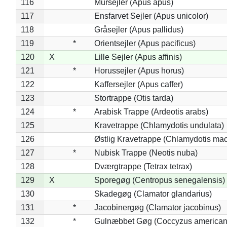
116
Mursejler (Apus apus)
117
Ensfarvet Sejler (Apus unicolor)
118
Gråsejler (Apus pallidus)
119
*
Orientsejler (Apus pacificus)
120
X
Lille Sejler (Apus affinis)
121
*
Horussejler (Apus horus)
122
Kaffersejler (Apus caffer)
123
Stortrappe (Otis tarda)
124
*
Arabisk Trappe (Ardeotis arabs)
125
Kravetrappe (Chlamydotis undulata)
126
Østlig Kravetrappe (Chlamydotis mac
127
*
Nubisk Trappe (Neotis nuba)
128
Dværgtrappe (Tetrax tetrax)
129
X
Sporegøg (Centropus senegalensis)
130
Skadegøg (Clamator glandarius)
131
*
Jacobinergøg (Clamator jacobinus)
132
*
Gulnæbbet Gøg (Coccyzus american