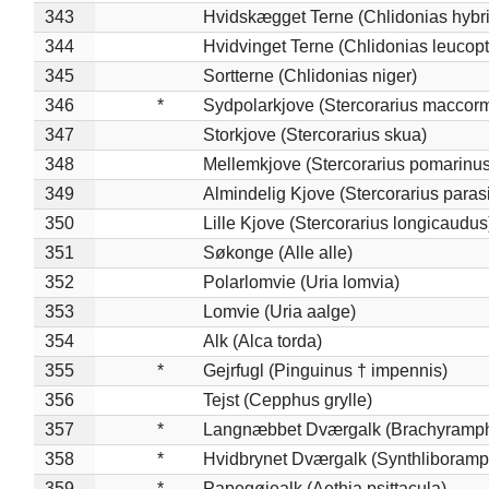
343
Hvidskægget Terne (Chlidonias hybr
344
Hvidvinget Terne (Chlidonias leucopt
345
Sortterne (Chlidonias niger)
346
*
Sydpolarkjove (Stercorarius maccorm
347
Storkjove (Stercorarius skua)
348
Mellemkjove (Stercorarius pomarinus
349
Almindelig Kjove (Stercorarius parasi
350
Lille Kjove (Stercorarius longicaudus
351
Søkonge (Alle alle)
352
Polarlomvie (Uria lomvia)
353
Lomvie (Uria aalge)
354
Alk (Alca torda)
355
*
Gejrfugl (Pinguinus † impennis)
356
Tejst (Cepphus grylle)
357
*
Langnæbbet Dværgalk (Brachyramph
358
*
Hvidbrynet Dværgalk (Synthliboramp
359
*
Papegøjealk (Aethia psittacula)