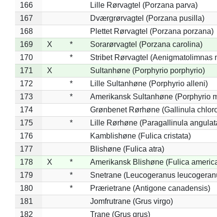
166
Lille Rørvagtel (Porzana parva)
167
Dværgrørvagtel (Porzana pusilla)
168
Plettet Rørvagtel (Porzana porzana)
169
X
*
Sorarørvagtel (Porzana carolina)
170
*
Stribet Rørvagtel (Aenigmatolimnas 
171
X
Sultanhøne (Porphyrio porphyrio)
172
*
Lille Sultanhøne (Porphyrio alleni)
173
*
Amerikansk Sultanhøne (Porphyrio m
174
Grønbenet Rørhøne (Gallinula chlor
175
*
Lille Rørhøne (Paragallinula angulat
176
Kamblishøne (Fulica cristata)
177
Blishøne (Fulica atra)
178
X
*
Amerikansk Blishøne (Fulica americ
179
*
Snetrane (Leucogeranus leucogeran
180
*
Prærietrane (Antigone canadensis)
181
Jomfrutrane (Grus virgo)
182
Trane (Grus grus)