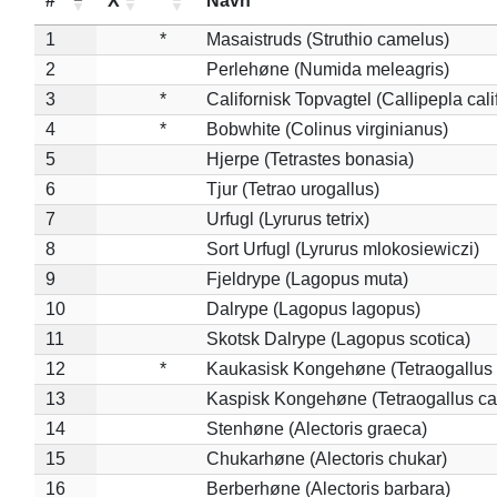
#
X
*
Navn
1
*
Masaistruds (Struthio camelus)
2
Perlehøne (Numida meleagris)
3
*
Californisk Topvagtel (Callipepla cali
4
*
Bobwhite (Colinus virginianus)
5
Hjerpe (Tetrastes bonasia)
6
Tjur (Tetrao urogallus)
7
Urfugl (Lyrurus tetrix)
8
Sort Urfugl (Lyrurus mlokosiewiczi)
9
Fjeldrype (Lagopus muta)
10
Dalrype (Lagopus lagopus)
11
Skotsk Dalrype (Lagopus scotica)
12
*
Kaukasisk Kongehøne (Tetraogallus 
13
Kaspisk Kongehøne (Tetraogallus ca
14
Stenhøne (Alectoris graeca)
15
Chukarhøne (Alectoris chukar)
16
Berberhøne (Alectoris barbara)