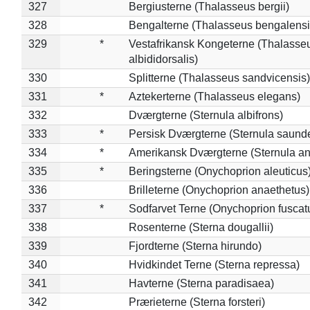
327
Bergiusterne (Thalasseus bergii)
328
Bengalterne (Thalasseus bengalensi
329
*
Vestafrikansk Kongeterne (Thalasse
albididorsalis)
330
Splitterne (Thalasseus sandvicensis)
331
*
Aztekerterne (Thalasseus elegans)
332
Dværgterne (Sternula albifrons)
333
*
Persisk Dværgterne (Sternula saunde
334
*
Amerikansk Dværgterne (Sternula ant
335
*
Beringsterne (Onychoprion aleuticus
336
Brilleterne (Onychoprion anaethetus)
337
*
Sodfarvet Terne (Onychoprion fuscat
338
Rosenterne (Sterna dougallii)
339
Fjordterne (Sterna hirundo)
340
Hvidkindet Terne (Sterna repressa)
341
Havterne (Sterna paradisaea)
342
Prærieterne (Sterna forsteri)