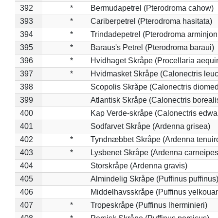
392
*
Bermudapetrel (Pterodroma cahow)
393
*
Cariberpetrel (Pterodroma hasitata)
394
*
Trindadepetrel (Pterodroma arminjon
395
*
Baraus's Petrel (Pterodroma baraui)
396
*
Hvidhaget Skråpe (Procellaria aequin
397
*
Hvidmasket Skråpe (Calonectris leu
398
Scopolis Skråpe (Calonectris diome
399
Atlantisk Skråpe (Calonectris boreali
400
Kap Verde-skråpe (Calonectris edwar
401
Sodfarvet Skråpe (Ardenna grisea)
402
*
Tyndnæbbet Skråpe (Ardenna tenuiro
403
*
Lysbenet Skråpe (Ardenna carneipes
404
Storskråpe (Ardenna gravis)
405
Almindelig Skråpe (Puffinus puffinus
406
Middelhavsskråpe (Puffinus yelkoua
407
*
Tropeskråpe (Puffinus lherminieri)