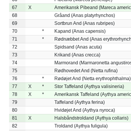
67
X
Amerikansk Pibeand (Mareca americ
68
Gråand (Anas platyrhynchos)
69
Sortbrun And (Anas rubripes)
70
*
Kapand (Anas capensis)
71
*
Rødnæbbet And (Anas erythrorhynch
72
Spidsand (Anas acuta)
73
Krikand (Anas crecca)
74
Marmorand (Marmaronetta angustirost
75
Rødhovedet And (Netta rufina)
76
*
Rødøjet And (Netta erythrophthalma)
77
X
*
Stor Taffeland (Aythya valisineria)
78
X
*
Amerikansk Taffeland (Aythya ameri
79
Taffeland (Aythya ferina)
80
Hvidøjet And (Aythya nyroca)
81
X
Halsbåndstroldand (Aythya collaris)
82
Troldand (Aythya fuligula)