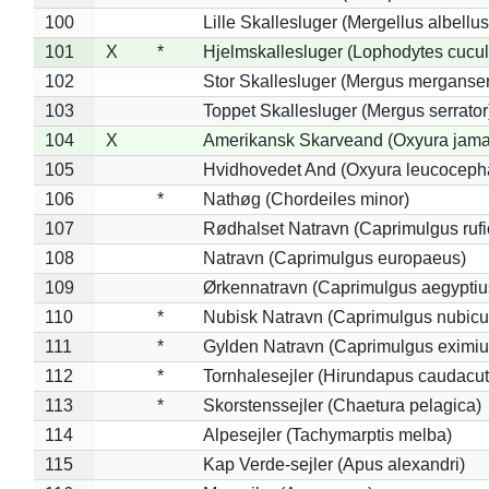
100
Lille Skallesluger (Mergellus albellus
101
X
*
Hjelmskallesluger (Lophodytes cucul
102
Stor Skallesluger (Mergus merganser
103
Toppet Skallesluger (Mergus serrator
104
X
Amerikansk Skarveand (Oxyura jama
105
Hvidhovedet And (Oxyura leucoceph
106
*
Nathøg (Chordeiles minor)
107
Rødhalset Natravn (Caprimulgus rufic
108
Natravn (Caprimulgus europaeus)
109
Ørkennatravn (Caprimulgus aegyptiu
110
*
Nubisk Natravn (Caprimulgus nubicu
111
*
Gylden Natravn (Caprimulgus eximiu
112
*
Tornhalesejler (Hirundapus caudacut
113
*
Skorstenssejler (Chaetura pelagica)
114
Alpesejler (Tachymarptis melba)
115
Kap Verde-sejler (Apus alexandri)