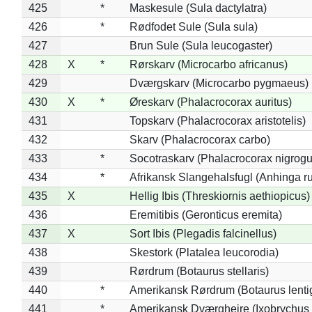
425
*
Maskesule (Sula dactylatra)
426
*
Rødfodet Sule (Sula sula)
427
Brun Sule (Sula leucogaster)
428
X
*
Rørskarv (Microcarbo africanus)
429
Dværgskarv (Microcarbo pygmaeus)
430
X
*
Øreskarv (Phalacrocorax auritus)
431
Topskarv (Phalacrocorax aristotelis)
432
Skarv (Phalacrocorax carbo)
433
*
Socotraskarv (Phalacrocorax nigrogul
434
*
Afrikansk Slangehalsfugl (Anhinga ru
435
X
Hellig Ibis (Threskiornis aethiopicus)
436
Eremitibis (Geronticus eremita)
437
X
Sort Ibis (Plegadis falcinellus)
438
Skestork (Platalea leucorodia)
439
Rørdrum (Botaurus stellaris)
440
*
Amerikansk Rørdrum (Botaurus lenti
441
*
Amerikansk Dværghejre (Ixobrychus e