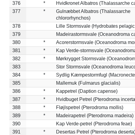
376
*
Hvidkronet Albatros (Thalassarche c
377
*
Gulnæbbet Albatros (Thalassarche
chlororhynchos)
378
Lille Stormsvale (Hydrobates pelagic
379
Madeirastormsvale (Oceanodroma ca
380
*
Acorerstormsvale (Oceanodroma mon
381
*
Kap Verde-stormsvale (Oceanodroma
382
*
Mørkrygget Stormsvale (Oceanodrom
383
Stor Stormsvale (Oceanodroma leuc
384
*
Sydlig Kæmpestormfugl (Macronecte
385
Mallemuk (Fulmarus glacialis)
386
*
Kappetrel (Daption capense)
387
*
Hvidbuget Petrel (Pterodroma incerta
388
*
Fløjlspetrel (Pterodroma mollis)
389
*
Madeirapetrel (Pterodroma madeira)
390
Kap Verde-petrel (Pterodroma feae)
391
*
Desertas Petrel (Pterodroma deserta