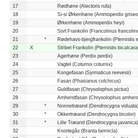
17
Rødhøne (Alectoris rufa)
18
Si-si Ørkenhøne (Ammoperdix griseo
19
Ørkenhøne (Ammoperdix heyi)
20
Sort Frankolin (Francolinus francolin
21
*
Rødehavs-bjergfrankolin (Pternistis e
22
X
Stribet Frankolin (Pternistis bicalcara
23
Agerhøne (Perdix perdix)
24
Vagtel (Coturnix coturnix)
25
Kongefasan (Syrmaticus reevesii)
26
Fasan (Phasianus colchicus)
27
Guldfasan (Chrysolophus pictus)
28
Amherstfasan (Chrysolophus amhers
29
*
Nonnetræand (Dendrocygna viduata
30
*
Okkertræand (Dendrocygna bicolor)
31
*
Lille Træand (Dendrocygna javanica
32
Knortegås (Branta bernicla)