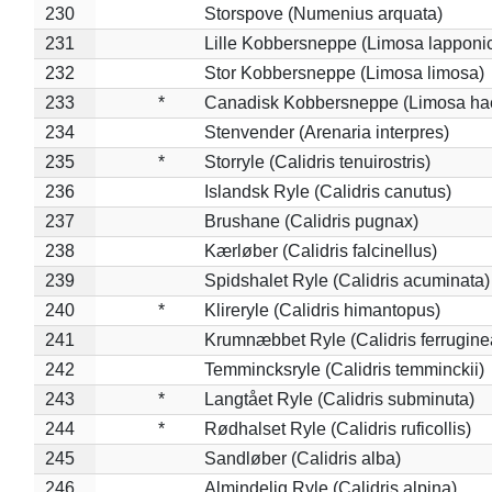
230
Storspove (Numenius arquata)
231
Lille Kobbersneppe (Limosa lapponi
232
Stor Kobbersneppe (Limosa limosa)
233
*
Canadisk Kobbersneppe (Limosa ha
234
Stenvender (Arenaria interpres)
235
*
Storryle (Calidris tenuirostris)
236
Islandsk Ryle (Calidris canutus)
237
Brushane (Calidris pugnax)
238
Kærløber (Calidris falcinellus)
239
Spidshalet Ryle (Calidris acuminata)
240
*
Klireryle (Calidris himantopus)
241
Krumnæbbet Ryle (Calidris ferrugine
242
Temmincksryle (Calidris temminckii)
243
*
Langtået Ryle (Calidris subminuta)
244
*
Rødhalset Ryle (Calidris ruficollis)
245
Sandløber (Calidris alba)
246
Almindelig Ryle (Calidris alpina)