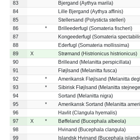
83
Bjergand (Aythya marila)
84
Lille Bjergand (Aythya affinis)
85
Stellersand (Polysticta stelleri)
86
*
Brilleederfugl (Somateria fischeri)
87
Kongeederfugl (Somateria spectabili
88
Ederfugl (Somateria mollissima)
89
X
Strømand (Histrionicus histrionicus)
90
Brilleand (Melanitta perspicillata)
91
Fløjlsand (Melanitta fusca)
92
*
Amerikansk Fløjlsand (Melanitta deg
93
*
Sibirisk Fløjlsand (Melanitta stejnege
94
Sortand (Melanitta nigra)
95
*
Amerikansk Sortand (Melanitta amer
96
Havlit (Clangula hyemalis)
97
X
*
Bøffeland (Bucephala albeola)
98
Hvinand (Bucephala clangula)
99
Islandsk Hvinand (Bucephala islandi