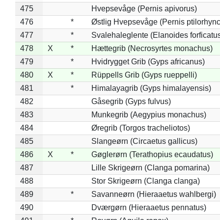
475
Hvepsevåge (Pernis apivorus)
476
*
Østlig Hvepsevåge (Pernis ptilorhyn
477
*
Svalehaleglente (Elanoides forficatu
478
X
*
Hættegrib (Necrosyrtes monachus)
479
*
Hvidrygget Grib (Gyps africanus)
480
X
*
Rüppells Grib (Gyps rueppelli)
481
*
Himalayagrib (Gyps himalayensis)
482
Gåsegrib (Gyps fulvus)
483
Munkegrib (Aegypius monachus)
484
Øregrib (Torgos tracheliotos)
485
Slangeørn (Circaetus gallicus)
486
X
*
Gøglerørn (Terathopius ecaudatus)
487
Lille Skrigeørn (Clanga pomarina)
488
Stor Skrigeørn (Clanga clanga)
489
*
Savanneørn (Hieraaetus wahlbergi)
490
Dværgørn (Hieraaetus pennatus)