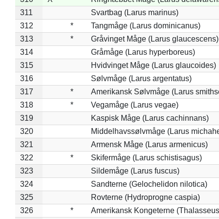
311
Svartbag (Larus marinus)
312
*
Tangmåge (Larus dominicanus)
313
*
Gråvinget Måge (Larus glaucescens)
314
Gråmåge (Larus hyperboreus)
315
Hvidvinget Måge (Larus glaucoides)
316
Sølvmåge (Larus argentatus)
317
*
Amerikansk Sølvmåge (Larus smiths
318
*
Vegamåge (Larus vegae)
319
Kaspisk Måge (Larus cachinnans)
320
Middelhavssølvmåge (Larus michahel
321
Armensk Måge (Larus armenicus)
322
*
Skifermåge (Larus schistisagus)
323
Sildemåge (Larus fuscus)
324
Sandterne (Gelochelidon nilotica)
325
Rovterne (Hydroprogne caspia)
326
*
Amerikansk Kongeterne (Thalasseu