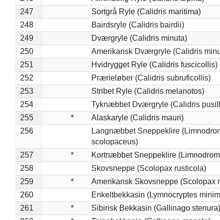
247
Sortgrå Ryle (Calidris maritima)
248
Bairdsryle (Calidris bairdii)
249
Dværgryle (Calidris minuta)
250
Amerikansk Dværgryle (Calidris minut
251
Hvidrygget Ryle (Calidris fuscicollis)
252
Prærieløber (Calidris subruficollis)
253
Stribet Ryle (Calidris melanotos)
254
Tyknæbbet Dværgryle (Calidris pusil
255
*
Alaskaryle (Calidris mauri)
256
Langnæbbet Sneppeklire (Limnodro
scolopaceus)
257
*
Kortnæbbet Sneppeklire (Limnodrom
258
Skovsneppe (Scolopax rusticola)
259
*
Amerikansk Skovsneppe (Scolopax m
260
Enkeltbekkasin (Lymnocryptes minim
261
*
Sibirisk Bekkasin (Gallinago stenura