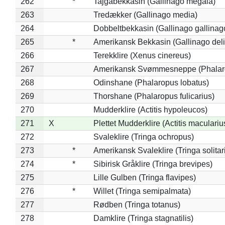
262
*
Tajgabekkasin (Gallinago megala)
263
Tredækker (Gallinago media)
264
Dobbeltbekkasin (Gallinago gallinag
265
*
Amerikansk Bekkasin (Gallinago deli
266
Terekklire (Xenus cinereus)
267
Amerikansk Svømmesneppe (Phalarop
268
Odinshane (Phalaropus lobatus)
269
Thorshane (Phalaropus fulicarius)
270
Mudderklire (Actitis hypoleucos)
271
X
Plettet Mudderklire (Actitis maculariu
272
Svaleklire (Tringa ochropus)
273
*
Amerikansk Svaleklire (Tringa solitar
274
*
Sibirisk Gråklire (Tringa brevipes)
275
Lille Gulben (Tringa flavipes)
276
*
Willet (Tringa semipalmata)
277
Rødben (Tringa totanus)
278
Damklire (Tringa stagnatilis)