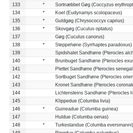
133
*
Sortnæbbet Gøg (Coccyzus erythrop
134
*
Koel (Eudynamys scolopaceus)
135
*
Guldgøg (Chrysococcyx caprius)
136
*
Skovgøg (Cuculus optatus)
137
Gøg (Cuculus canorus)
138
*
Steppehøne (Syrrhaptes paradoxus)
139
Spidshalet Sandhøne (Pterocles alch
140
*
Brunbuget Sandhøne (Pterocles exus
141
Plettet Sandhøne (Pterocles senegal
142
Sortbuget Sandhøne (Pterocles orient
143
Kronet Sandhøne (Pterocles coronat
144
Lichtensteins Sandhøne (Pterocles lic
145
Klippedue (Columba livia)
146
*
Guineadue (Columba guinea)
147
Huldue (Columba oenas)
148
*
Turkestandue (Columba eversmanni
149
Ringdue (Columba palumbus)