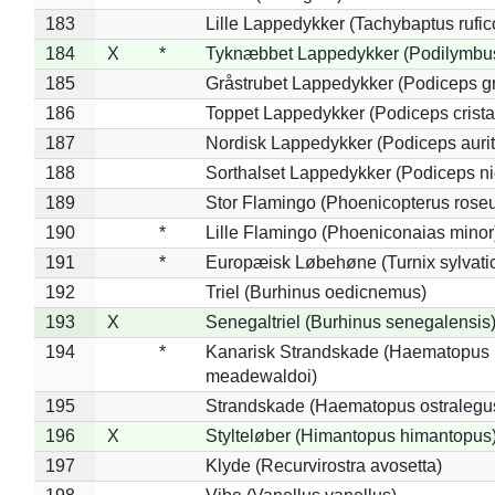
183
Lille Lappedykker (Tachybaptus rufico
184
X
*
Tyknæbbet Lappedykker (Podilymbu
185
Gråstrubet Lappedykker (Podiceps g
186
Toppet Lappedykker (Podiceps crista
187
Nordisk Lappedykker (Podiceps aurit
188
Sorthalset Lappedykker (Podiceps nig
189
Stor Flamingo (Phoenicopterus rose
190
*
Lille Flamingo (Phoeniconaias minor
191
*
Europæisk Løbehøne (Turnix sylvati
192
Triel (Burhinus oedicnemus)
193
X
Senegaltriel (Burhinus senegalensis
194
*
Kanarisk Strandskade (Haematopus
meadewaldoi)
195
Strandskade (Haematopus ostralegu
196
X
Stylteløber (Himantopus himantopus
197
Klyde (Recurvirostra avosetta)