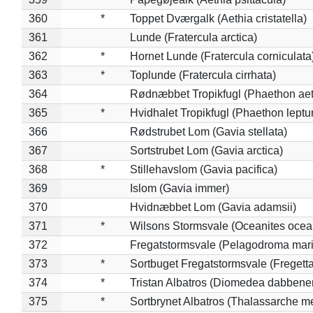
360
*
Toppet Dværgalk (Aethia cristatella)
361
Lunde (Fratercula arctica)
362
*
Hornet Lunde (Fratercula corniculata
363
*
Toplunde (Fratercula cirrhata)
364
Rødnæbbet Tropikfugl (Phaethon ae
365
*
Hvidhalet Tropikfugl (Phaethon leptu
366
Rødstrubet Lom (Gavia stellata)
367
Sortstrubet Lom (Gavia arctica)
368
*
Stillehavslom (Gavia pacifica)
369
Islom (Gavia immer)
370
Hvidnæbbet Lom (Gavia adamsii)
371
*
Wilsons Stormsvale (Oceanites ocea
372
Fregatstormsvale (Pelagodroma mar
373
*
Sortbuget Fregatstormsvale (Fregetta
374
*
Tristan Albatros (Diomedea dabbene
375
*
Sortbrynet Albatros (Thalassarche m