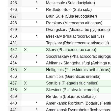
425
*
Maskesule (Sula dactylatra)
426
*
Rødfodet Sule (Sula sula)
427
Brun Sule (Sula leucogaster)
428
*
Rørskarv (Microcarbo africanus)
429
Dværgskarv (Microcarbo pygmaeus)
430
*
Øreskarv (Phalacrocorax auritus)
431
Topskarv (Phalacrocorax aristotelis)
432
X
Skarv (Phalacrocorax carbo)
433
*
Socotraskarv (Phalacrocorax nigrogul
434
*
Afrikansk Slangehalsfugl (Anhinga ru
435
X
Hellig Ibis (Threskiornis aethiopicus)
436
Eremitibis (Geronticus eremita)
437
X
Sort Ibis (Plegadis falcinellus)
438
X
Skestork (Platalea leucorodia)
439
Rørdrum (Botaurus stellaris)
440
*
Amerikansk Rørdrum (Botaurus lenti
441
*
Amerikansk Dværghejre (Ixobrychus e