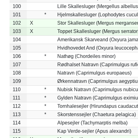
100
Lille Skallesluger (Mergellus albellus
101
*
Hjelmskallesluger (Lophodytes cucul
102
X
Stor Skallesluger (Mergus merganser
103
X
Toppet Skallesluger (Mergus serrator
104
Amerikansk Skarveand (Oxyura jama
105
Hvidhovedet And (Oxyura leucoceph
106
*
Nathøg (Chordeiles minor)
107
Rødhalset Natravn (Caprimulgus rufic
108
Natravn (Caprimulgus europaeus)
109
Ørkennatravn (Caprimulgus aegyptiu
110
*
Nubisk Natravn (Caprimulgus nubicu
111
*
Gylden Natravn (Caprimulgus eximiu
112
*
Tornhalesejler (Hirundapus caudacut
113
*
Skorstenssejler (Chaetura pelagica)
114
Alpesejler (Tachymarptis melba)
115
Kap Verde-sejler (Apus alexandri)