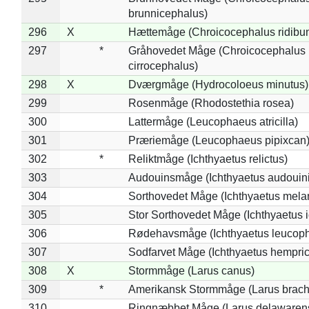
brunnicephalus)
296
X
Hættemåge (Chroicocephalus ridibu
297
*
Gråhovedet Måge (Chroicocephalus
cirrocephalus)
298
X
Dværgmåge (Hydrocoloeus minutus)
299
Rosenmåge (Rhodostethia rosea)
300
Lattermåge (Leucophaeus atricilla)
301
Præriemåge (Leucophaeus pipixcan
302
*
Reliktmåge (Ichthyaetus relictus)
303
Audouinsmåge (Ichthyaetus audouini
304
Sorthovedet Måge (Ichthyaetus mela
305
Stor Sorthovedet Måge (Ichthyaetus 
306
Rødehavsmåge (Ichthyaetus leucop
307
Sodfarvet Måge (Ichthyaetus hempric
308
X
Stormmåge (Larus canus)
309
*
Amerikansk Stormmåge (Larus brach
310
Ringnæbbet Måge (Larus delawarens