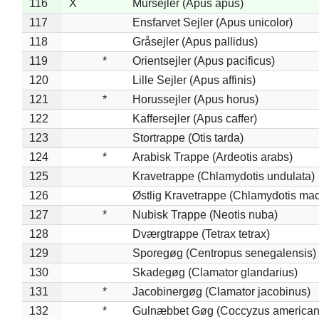
116
X
Mursejler (Apus apus)
117
Ensfarvet Sejler (Apus unicolor)
118
Gråsejler (Apus pallidus)
119
*
Orientsejler (Apus pacificus)
120
Lille Sejler (Apus affinis)
121
*
Horussejler (Apus horus)
122
Kaffersejler (Apus caffer)
123
Stortrappe (Otis tarda)
124
*
Arabisk Trappe (Ardeotis arabs)
125
Kravetrappe (Chlamydotis undulata)
126
Østlig Kravetrappe (Chlamydotis mac
127
*
Nubisk Trappe (Neotis nuba)
128
Dværgtrappe (Tetrax tetrax)
129
Sporegøg (Centropus senegalensis)
130
Skadegøg (Clamator glandarius)
131
*
Jacobinergøg (Clamator jacobinus)
132
*
Gulnæbbet Gøg (Coccyzus american