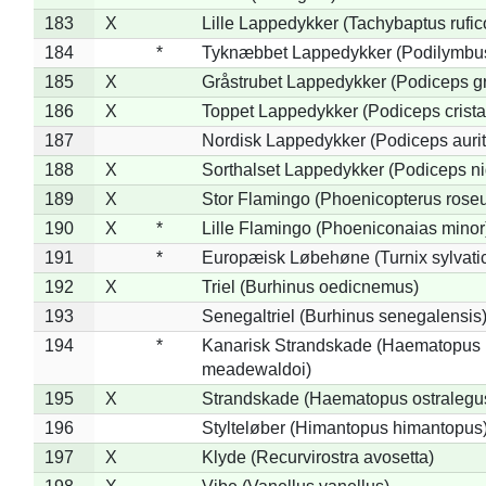
183
X
Lille Lappedykker (Tachybaptus rufico
184
*
Tyknæbbet Lappedykker (Podilymbu
185
X
Gråstrubet Lappedykker (Podiceps g
186
X
Toppet Lappedykker (Podiceps crista
187
Nordisk Lappedykker (Podiceps aurit
188
X
Sorthalset Lappedykker (Podiceps nig
189
X
Stor Flamingo (Phoenicopterus rose
190
X
*
Lille Flamingo (Phoeniconaias minor
191
*
Europæisk Løbehøne (Turnix sylvati
192
X
Triel (Burhinus oedicnemus)
193
Senegaltriel (Burhinus senegalensis
194
*
Kanarisk Strandskade (Haematopus
meadewaldoi)
195
X
Strandskade (Haematopus ostralegu
196
Stylteløber (Himantopus himantopus
197
X
Klyde (Recurvirostra avosetta)