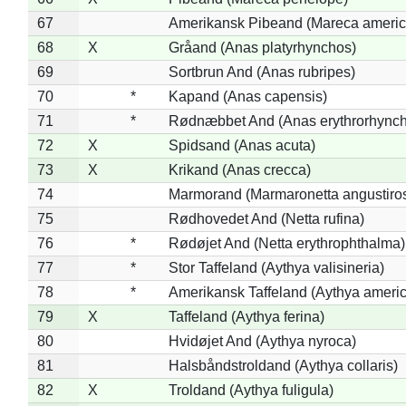
67
Amerikansk Pibeand (Mareca americ
68
X
Gråand (Anas platyrhynchos)
69
Sortbrun And (Anas rubripes)
70
*
Kapand (Anas capensis)
71
*
Rødnæbbet And (Anas erythrorhynch
72
X
Spidsand (Anas acuta)
73
X
Krikand (Anas crecca)
74
Marmorand (Marmaronetta angustirost
75
Rødhovedet And (Netta rufina)
76
*
Rødøjet And (Netta erythrophthalma)
77
*
Stor Taffeland (Aythya valisineria)
78
*
Amerikansk Taffeland (Aythya ameri
79
X
Taffeland (Aythya ferina)
80
Hvidøjet And (Aythya nyroca)
81
Halsbåndstroldand (Aythya collaris)
82
X
Troldand (Aythya fuligula)