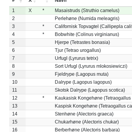
#
X
*
Navn
1
X
*
Masaistruds (Struthio camelus)
2
Perlehøne (Numida meleagris)
3
*
Californisk Topvagtel (Callipepla cali
4
*
Bobwhite (Colinus virginianus)
5
Hjerpe (Tetrastes bonasia)
6
Tjur (Tetrao urogallus)
7
Urfugl (Lyrurus tetrix)
8
Sort Urfugl (Lyrurus mlokosiewiczi)
9
Fjeldrype (Lagopus muta)
10
Dalrype (Lagopus lagopus)
11
Skotsk Dalrype (Lagopus scotica)
12
*
Kaukasisk Kongehøne (Tetraogallus 
13
Kaspisk Kongehøne (Tetraogallus ca
14
Stenhøne (Alectoris graeca)
15
Chukarhøne (Alectoris chukar)
16
Berberhøne (Alectoris barbara)