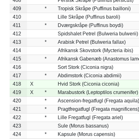
408
*
Persisk Skråpe (Puffinus persicus)
409
*
Tropisk Skråpe (Puffinus bailloni)
410
Lille Skråpe (Puffinus baroli)
411
*
Dværgskråpe (Puffinus boydi)
412
Spidshalet Petrel (Bulweria bulwerii)
413
*
Arabisk Petrel (Bulweria fallax)
414
Afrikansk Skovstork (Mycteria ibis)
415
*
Afrikansk Gabenæb (Anastomus lame
416
Sort Stork (Ciconia nigra)
417
*
Abdimstork (Ciconia abdimii)
418
X
Hvid Stork (Ciconia ciconia)
419
X
*
Marabustork (Leptoptilos crumenifer)
420
*
Ascension-fregatfugl (Fregata aquila
421
*
Pragtfregatfugl (Fregata magnificens
422
*
Lille Fregatfugl (Fregata ariel)
423
Sule (Morus bassanus)
424
*
Kapsule (Morus capensis)