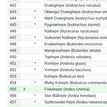
442
Dværghejre (Ixobrychus minutus)
443
*
Okkergul Dværghejre (Ixobrychus sin
444
*
Mørk Dværghejre (Ixobrychus eurhy
445
*
Pygmæhejre (Ixobrychus sturmii)
446
Nathejre (Nycticorax nycticorax)
447
*
Gulkronet Nathejre (Nyctanassa viol
448
*
Krabbehejre (Butorides virescens)
449
Mangrovehejre (Butorides striata)
450
Tophejre (Ardeola ralloides)
451
*
Rishejre (Ardeola grayii)
452
*
Vinhejre (Ardeola bacchus)
453
Kohejre (Bubulcus ibis)
454
*
Østlig Kohejre (Bubulcus coromandu
455
X
Fiskehejre (Ardea cinerea)
456
*
Stor Blåhejre (Ardea herodias)
457
*
Sorthovedet Hejre (Ardea melanocep