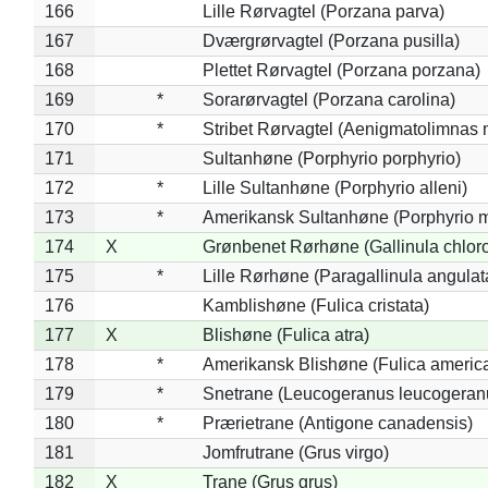
166
Lille Rørvagtel (Porzana parva)
167
Dværgrørvagtel (Porzana pusilla)
168
Plettet Rørvagtel (Porzana porzana)
169
*
Sorarørvagtel (Porzana carolina)
170
*
Stribet Rørvagtel (Aenigmatolimnas 
171
Sultanhøne (Porphyrio porphyrio)
172
*
Lille Sultanhøne (Porphyrio alleni)
173
*
Amerikansk Sultanhøne (Porphyrio m
174
X
Grønbenet Rørhøne (Gallinula chlor
175
*
Lille Rørhøne (Paragallinula angulat
176
Kamblishøne (Fulica cristata)
177
X
Blishøne (Fulica atra)
178
*
Amerikansk Blishøne (Fulica americ
179
*
Snetrane (Leucogeranus leucogeran
180
*
Prærietrane (Antigone canadensis)
181
Jomfrutrane (Grus virgo)
182
X
Trane (Grus grus)