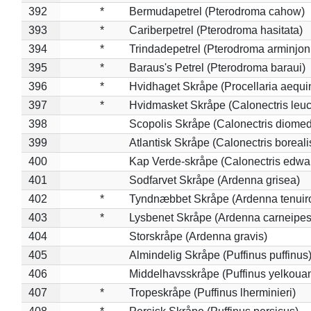
392
*
Bermudapetrel (Pterodroma cahow)
393
*
Cariberpetrel (Pterodroma hasitata)
394
*
Trindadepetrel (Pterodroma arminjon
395
*
Baraus's Petrel (Pterodroma baraui)
396
*
Hvidhaget Skråpe (Procellaria aequin
397
*
Hvidmasket Skråpe (Calonectris leu
398
Scopolis Skråpe (Calonectris diome
399
Atlantisk Skråpe (Calonectris boreali
400
Kap Verde-skråpe (Calonectris edwar
401
Sodfarvet Skråpe (Ardenna grisea)
402
*
Tyndnæbbet Skråpe (Ardenna tenuiro
403
*
Lysbenet Skråpe (Ardenna carneipes
404
Storskråpe (Ardenna gravis)
405
Almindelig Skråpe (Puffinus puffinus
406
Middelhavsskråpe (Puffinus yelkoua
407
*
Tropeskråpe (Puffinus lherminieri)