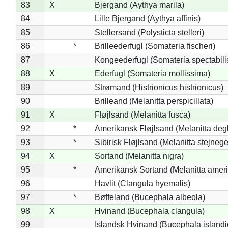
83
X
Bjergand (Aythya marila)
84
Lille Bjergand (Aythya affinis)
85
Stellersand (Polysticta stelleri)
86
*
Brilleederfugl (Somateria fischeri)
87
Kongeederfugl (Somateria spectabili
88
X
Ederfugl (Somateria mollissima)
89
Strømand (Histrionicus histrionicus)
90
Brilleand (Melanitta perspicillata)
91
X
Fløjlsand (Melanitta fusca)
92
*
Amerikansk Fløjlsand (Melanitta deg
93
*
Sibirisk Fløjlsand (Melanitta stejnege
94
X
Sortand (Melanitta nigra)
95
*
Amerikansk Sortand (Melanitta amer
96
Havlit (Clangula hyemalis)
97
*
Bøffeland (Bucephala albeola)
98
X
Hvinand (Bucephala clangula)
99
Islandsk Hvinand (Bucephala islandi