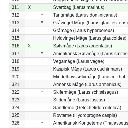
311
X
Svartbag (Larus marinus)
312
*
Tangmåge (Larus dominicanus)
313
*
Gråvinget Måge (Larus glaucescens)
314
Gråmåge (Larus hyperboreus)
315
Hvidvinget Måge (Larus glaucoides)
316
X
Sølvmåge (Larus argentatus)
317
*
Amerikansk Sølvmåge (Larus smiths
318
*
Vegamåge (Larus vegae)
319
Kaspisk Måge (Larus cachinnans)
320
Middelhavssølvmåge (Larus michahel
321
Armensk Måge (Larus armenicus)
322
*
Skifermåge (Larus schistisagus)
323
Sildemåge (Larus fuscus)
324
Sandterne (Gelochelidon nilotica)
325
Rovterne (Hydroprogne caspia)
326
*
Amerikansk Kongeterne (Thalasseu