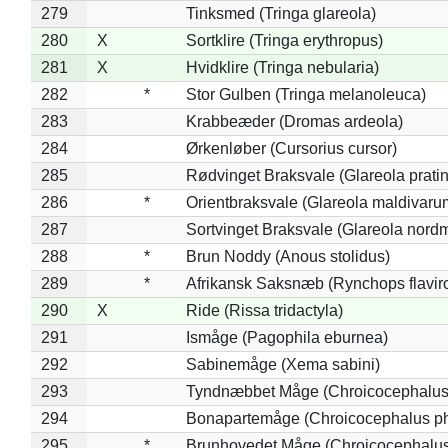
279
Tinksmed (Tringa glareola)
280
X
Sortklire (Tringa erythropus)
281
X
Hvidklire (Tringa nebularia)
282
*
Stor Gulben (Tringa melanoleuca)
283
Krabbeæder (Dromas ardeola)
284
Ørkenløber (Cursorius cursor)
285
Rødvinget Braksvale (Glareola pratin
286
*
Orientbraksvale (Glareola maldivaru
287
Sortvinget Braksvale (Glareola nord
288
*
Brun Noddy (Anous stolidus)
289
*
Afrikansk Saksnæb (Rynchops flaviro
290
X
Ride (Rissa tridactyla)
291
Ismåge (Pagophila eburnea)
292
Sabinemåge (Xema sabini)
293
Tyndnæbbet Måge (Chroicocephalus
294
Bonapartemåge (Chroicocephalus ph
295
*
Brunhovedet Måge (Chroicocephalu