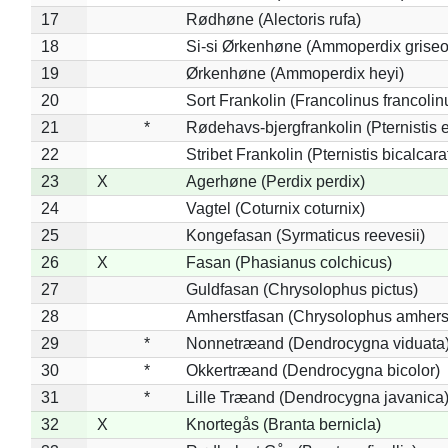
17
Rødhøne (Alectoris rufa)
18
Si-si Ørkenhøne (Ammoperdix griseo
19
Ørkenhøne (Ammoperdix heyi)
20
Sort Frankolin (Francolinus francolin
21
*
Rødehavs-bjergfrankolin (Pternistis e
22
Stribet Frankolin (Pternistis bicalcara
23
X
Agerhøne (Perdix perdix)
24
Vagtel (Coturnix coturnix)
25
Kongefasan (Syrmaticus reevesii)
26
X
Fasan (Phasianus colchicus)
27
Guldfasan (Chrysolophus pictus)
28
Amherstfasan (Chrysolophus amhers
29
*
Nonnetræand (Dendrocygna viduata
30
*
Okkertræand (Dendrocygna bicolor)
31
*
Lille Træand (Dendrocygna javanica
32
X
Knortegås (Branta bernicla)