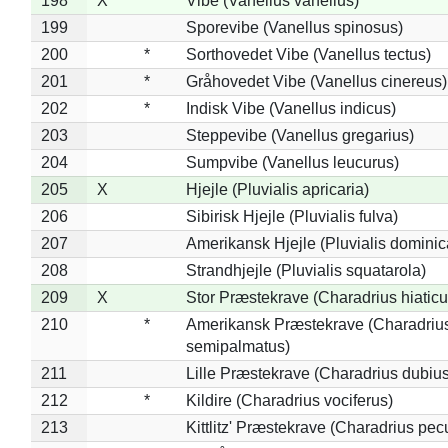
198
X
Vibe (Vanellus vanellus)
199
Sporevibe (Vanellus spinosus)
200
*
Sorthovedet Vibe (Vanellus tectus)
201
*
Gråhovedet Vibe (Vanellus cinereus)
202
*
Indisk Vibe (Vanellus indicus)
203
Steppevibe (Vanellus gregarius)
204
Sumpvibe (Vanellus leucurus)
205
X
Hjejle (Pluvialis apricaria)
206
Sibirisk Hjejle (Pluvialis fulva)
207
Amerikansk Hjejle (Pluvialis dominic
208
Strandhjejle (Pluvialis squatarola)
209
X
Stor Præstekrave (Charadrius hiaticu
210
*
Amerikansk Præstekrave (Charadriu
semipalmatus)
211
Lille Præstekrave (Charadrius dubius
212
*
Kildire (Charadrius vociferus)
213
Kittlitz' Præstekrave (Charadrius pec