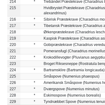
214
*
Trebåndet Præstekrave (Charadrius tr
215
Hvidbrystet Præstekrave (Charadrius
alexandrinus)
216
*
Sibirisk Præstekrave (Charadrius mo
217
*
Tibetansk Præstekrave (Charadrius at
218
Ørkenpræstekrave (Charadrius lesche
219
Kaspisk Præstekrave (Charadrius asi
220
*
Gobipræstekrave (Charadrius veredu
221
Pomeransfugl (Charadrius morinellu
222
*
Krokodillevogter (Pluvianus aegyptiu
223
Broget Riksesneppe (Rostratula ben
224
*
Bartramsklire (Bartramia longicauda)
225
Småspove (Numenius phaeopus)
226
*
Amerikansk Småspove (Numenius h
227
*
Dværgspove (Numenius minutus)
228
*
Eskimospove (Numenius borealis)
229
*
Tyndnæbbet Spove (Numenius tenuiro