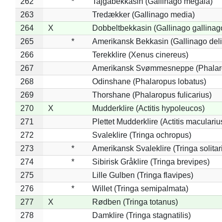
262
*
Tajgabekkasin (Gallinago megala)
263
Tredækker (Gallinago media)
264
X
Dobbeltbekkasin (Gallinago gallinag
265
*
Amerikansk Bekkasin (Gallinago deli
266
Terekklire (Xenus cinereus)
267
Amerikansk Svømmesneppe (Phalarop
268
Odinshane (Phalaropus lobatus)
269
Thorshane (Phalaropus fulicarius)
270
X
Mudderklire (Actitis hypoleucos)
271
Plettet Mudderklire (Actitis maculariu
272
Svaleklire (Tringa ochropus)
273
*
Amerikansk Svaleklire (Tringa solitar
274
*
Sibirisk Gråklire (Tringa brevipes)
275
Lille Gulben (Tringa flavipes)
276
*
Willet (Tringa semipalmata)
277
X
Rødben (Tringa totanus)
278
Damklire (Tringa stagnatilis)