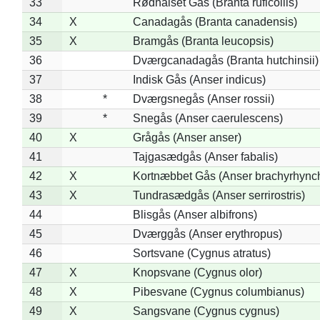
33
Rødhalset Gås (Branta ruficollis)
34
X
Canadagås (Branta canadensis)
35
X
Bramgås (Branta leucopsis)
36
Dværgcanadagås (Branta hutchinsii)
37
Indisk Gås (Anser indicus)
38
*
Dværgsnegås (Anser rossii)
39
*
Snegås (Anser caerulescens)
40
X
Grågås (Anser anser)
41
Tajgasædgås (Anser fabalis)
42
X
Kortnæbbet Gås (Anser brachyrhync
43
X
Tundrasædgås (Anser serrirostris)
44
Blisgås (Anser albifrons)
45
Dværggås (Anser erythropus)
46
Sortsvane (Cygnus atratus)
47
X
Knopsvane (Cygnus olor)
48
X
Pibesvane (Cygnus columbianus)
49
X
Sangsvane (Cygnus cygnus)