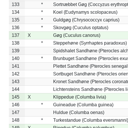
133
*
Sortnæbbet Gøg (Coccyzus erythrop
134
*
Koel (Eudynamys scolopaceus)
135
*
Guldgøg (Chrysococcyx caprius)
136
*
Skovgøg (Cuculus optatus)
137
X
Gøg (Cuculus canorus)
138
*
Steppehøne (Syrrhaptes paradoxus)
139
Spidshalet Sandhøne (Pterocles alch
140
*
Brunbuget Sandhøne (Pterocles exus
141
Plettet Sandhøne (Pterocles senegal
142
Sortbuget Sandhøne (Pterocles orient
143
Kronet Sandhøne (Pterocles coronat
144
Lichtensteins Sandhøne (Pterocles lic
145
X
Klippedue (Columba livia)
146
*
Guineadue (Columba guinea)
147
Huldue (Columba oenas)
148
*
Turkestandue (Columba eversmanni
149
X
Ringdue (Columba palumbus)