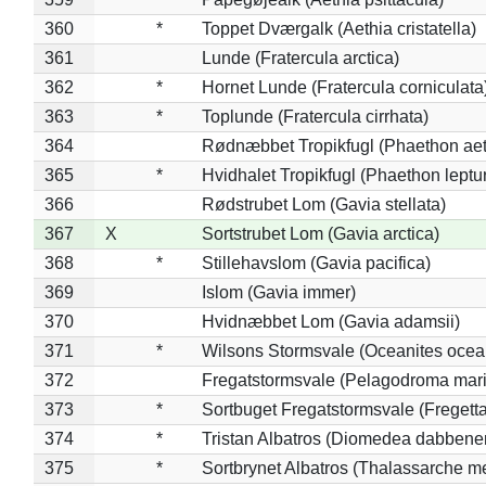
360
*
Toppet Dværgalk (Aethia cristatella)
361
Lunde (Fratercula arctica)
362
*
Hornet Lunde (Fratercula corniculata
363
*
Toplunde (Fratercula cirrhata)
364
Rødnæbbet Tropikfugl (Phaethon ae
365
*
Hvidhalet Tropikfugl (Phaethon leptu
366
Rødstrubet Lom (Gavia stellata)
367
X
Sortstrubet Lom (Gavia arctica)
368
*
Stillehavslom (Gavia pacifica)
369
Islom (Gavia immer)
370
Hvidnæbbet Lom (Gavia adamsii)
371
*
Wilsons Stormsvale (Oceanites ocea
372
Fregatstormsvale (Pelagodroma mar
373
*
Sortbuget Fregatstormsvale (Fregetta
374
*
Tristan Albatros (Diomedea dabbene
375
*
Sortbrynet Albatros (Thalassarche m