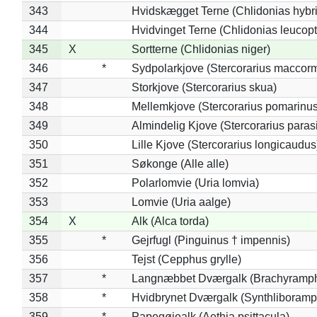
343
Hvidskægget Terne (Chlidonias hybr
344
Hvidvinget Terne (Chlidonias leucopt
345
X
Sortterne (Chlidonias niger)
346
*
Sydpolarkjove (Stercorarius maccorm
347
Storkjove (Stercorarius skua)
348
Mellemkjove (Stercorarius pomarinus
349
Almindelig Kjove (Stercorarius parasi
350
Lille Kjove (Stercorarius longicaudus
351
Søkonge (Alle alle)
352
Polarlomvie (Uria lomvia)
353
Lomvie (Uria aalge)
354
X
Alk (Alca torda)
355
*
Gejrfugl (Pinguinus † impennis)
356
Tejst (Cepphus grylle)
357
*
Langnæbbet Dværgalk (Brachyramph
358
*
Hvidbrynet Dværgalk (Synthliboramp
359
*
Papegøjealk (Aethia psittacula)