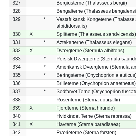
327
Bergiusterne (Thalasseus bergii)
328
Bengalterne (Thalasseus bengalensi
329
*
Vestafrikansk Kongeterne (Thalasse
albididorsalis)
330
X
Splitterne (Thalasseus sandvicensis)
331
*
Aztekerterne (Thalasseus elegans)
332
X
Dværgterne (Sternula albifrons)
333
*
Persisk Dværgterne (Sternula saunde
334
*
Amerikansk Dværgterne (Sternula ant
335
*
Beringsterne (Onychoprion aleuticus
336
Brilleterne (Onychoprion anaethetus)
337
*
Sodfarvet Terne (Onychoprion fuscat
338
Rosenterne (Sterna dougallii)
339
X
Fjordterne (Sterna hirundo)
340
Hvidkindet Terne (Sterna repressa)
341
X
Havterne (Sterna paradisaea)
342
Prærieterne (Sterna forsteri)