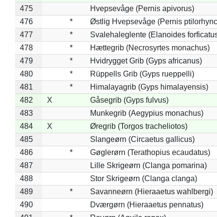
475
Hvepsevåge (Pernis apivorus)
476
*
Østlig Hvepsevåge (Pernis ptilorhyn
477
*
Svalehaleglente (Elanoides forficatu
478
*
Hættegrib (Necrosyrtes monachus)
479
*
Hvidrygget Grib (Gyps africanus)
480
*
Rüppells Grib (Gyps rueppelli)
481
*
Himalayagrib (Gyps himalayensis)
482
X
Gåsegrib (Gyps fulvus)
483
Munkegrib (Aegypius monachus)
484
X
Øregrib (Torgos tracheliotos)
485
Slangeørn (Circaetus gallicus)
486
*
Gøglerørn (Terathopius ecaudatus)
487
Lille Skrigeørn (Clanga pomarina)
488
Stor Skrigeørn (Clanga clanga)
489
*
Savanneørn (Hieraaetus wahlbergi)
490
Dværgørn (Hieraaetus pennatus)