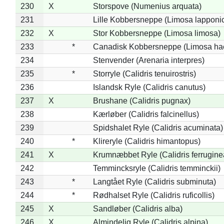
230
X
Storspove (Numenius arquata)
231
Lille Kobbersneppe (Limosa lapponi
232
X
Stor Kobbersneppe (Limosa limosa)
233
*
Canadisk Kobbersneppe (Limosa ha
234
Stenvender (Arenaria interpres)
235
*
Storryle (Calidris tenuirostris)
236
Islandsk Ryle (Calidris canutus)
237
X
Brushane (Calidris pugnax)
238
Kærløber (Calidris falcinellus)
239
Spidshalet Ryle (Calidris acuminata)
240
*
Klireryle (Calidris himantopus)
241
X
Krumnæbbet Ryle (Calidris ferrugine
242
Temmincksryle (Calidris temminckii)
243
*
Langtået Ryle (Calidris subminuta)
244
*
Rødhalset Ryle (Calidris ruficollis)
245
X
Sandløber (Calidris alba)
246
X
Almindelig Ryle (Calidris alpina)