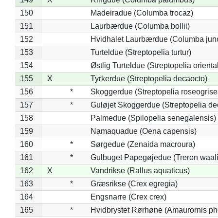
150
Madeiradue (Columba trocaz)
151
Laurbærdue (Columba bollii)
152
Hvidhalet Laurbærdue (Columba jun
153
Turteldue (Streptopelia turtur)
154
Østlig Turteldue (Streptopelia oriental
155
X
Tyrkerdue (Streptopelia decaocto)
156
*
Skoggerdue (Streptopelia roseogrise
157
*
Guløjet Skoggerdue (Streptopelia de
158
Palmedue (Spilopelia senegalensis)
159
Namaquadue (Oena capensis)
160
*
Sørgedue (Zenaida macroura)
161
*
Gulbuget Papegøjedue (Treron waali
162
X
Vandrikse (Rallus aquaticus)
163
*
Græsrikse (Crex egregia)
164
Engsnarre (Crex crex)
165
*
Hvidbrystet Rørhøne (Amaurornis ph