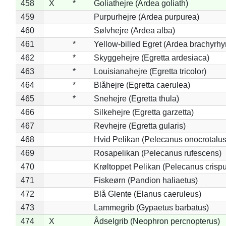
458
X
*
Goliathejre (Ardea goliath)
459
Purpurhejre (Ardea purpurea)
460
Sølvhejre (Ardea alba)
461
*
Yellow-billed Egret (Ardea brachyrh
462
*
Skyggehejre (Egretta ardesiaca)
463
*
Louisianahejre (Egretta tricolor)
464
*
Blåhejre (Egretta caerulea)
465
*
Snehejre (Egretta thula)
466
Silkehejre (Egretta garzetta)
467
Revhejre (Egretta gularis)
468
Hvid Pelikan (Pelecanus onocrotalus
469
Rosapelikan (Pelecanus rufescens)
470
Krøltoppet Pelikan (Pelecanus crisp
471
Fiskeørn (Pandion haliaetus)
472
Blå Glente (Elanus caeruleus)
473
Lammegrib (Gypaetus barbatus)
474
X
Ådselgrib (Neophron percnopterus)