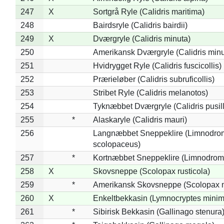
247
X
Sortgrå Ryle (Calidris maritima)
248
Bairdsryle (Calidris bairdii)
249
X
Dværgryle (Calidris minuta)
250
Amerikansk Dværgryle (Calidris minut
251
Hvidrygget Ryle (Calidris fuscicollis)
252
Prærieløber (Calidris subruficollis)
253
Stribet Ryle (Calidris melanotos)
254
Tyknæbbet Dværgryle (Calidris pusil
255
*
Alaskaryle (Calidris mauri)
256
Langnæbbet Sneppeklire (Limnodro
scolopaceus)
257
*
Kortnæbbet Sneppeklire (Limnodrom
258
X
Skovsneppe (Scolopax rusticola)
259
*
Amerikansk Skovsneppe (Scolopax m
260
X
Enkeltbekkasin (Lymnocryptes minim
261
*
Sibirisk Bekkasin (Gallinago stenura