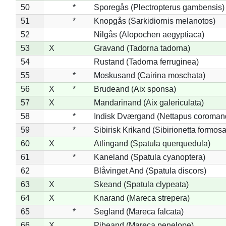
50
*
Sporegås (Plectropterus gambensis)
51
*
Knopgås (Sarkidiornis melanotos)
52
Nilgås (Alopochen aegyptiaca)
53
X
Gravand (Tadorna tadorna)
54
Rustand (Tadorna ferruginea)
55
*
Moskusand (Cairina moschata)
56
X
*
Brudeand (Aix sponsa)
57
X
Mandarinand (Aix galericulata)
58
*
Indisk Dværgand (Nettapus coroman
59
*
Sibirisk Krikand (Sibirionetta formosa
60
X
Atlingand (Spatula querquedula)
61
*
Kaneland (Spatula cyanoptera)
62
Blåvinget And (Spatula discors)
63
X
Skeand (Spatula clypeata)
64
X
Knarand (Mareca strepera)
65
*
Segland (Mareca falcata)
66
X
Pibeand (Mareca penelope)