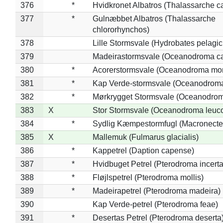
376
*
Hvidkronet Albatros (Thalassarche c
377
*
Gulnæbbet Albatros (Thalassarche
chlororhynchos)
378
Lille Stormsvale (Hydrobates pelagic
379
Madeirastormsvale (Oceanodroma ca
380
*
Acorerstormsvale (Oceanodroma mon
381
*
Kap Verde-stormsvale (Oceanodroma
382
*
Mørkrygget Stormsvale (Oceanodrom
383
X
Stor Stormsvale (Oceanodroma leuc
384
*
Sydlig Kæmpestormfugl (Macronecte
385
X
Mallemuk (Fulmarus glacialis)
386
*
Kappetrel (Daption capense)
387
*
Hvidbuget Petrel (Pterodroma incerta
388
*
Fløjlspetrel (Pterodroma mollis)
389
*
Madeirapetrel (Pterodroma madeira)
390
Kap Verde-petrel (Pterodroma feae)
391
*
Desertas Petrel (Pterodroma deserta