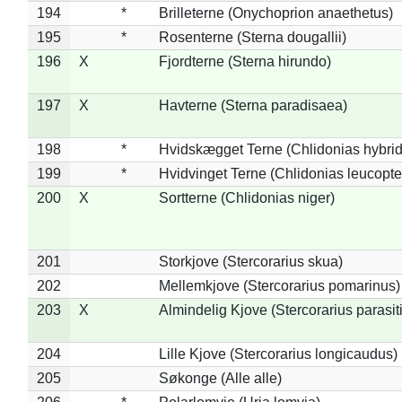
194
*
Brilleterne (Onychoprion anaethetus)
195
*
Rosenterne (Sterna dougallii)
196
X
Fjordterne (Sterna hirundo)
197
X
Havterne (Sterna paradisaea)
198
*
Hvidskægget Terne (Chlidonias hybrid
199
*
Hvidvinget Terne (Chlidonias leucopte
200
X
Sortterne (Chlidonias niger)
201
Storkjove (Stercorarius skua)
202
Mellemkjove (Stercorarius pomarinus)
203
X
Almindelig Kjove (Stercorarius parasit
204
Lille Kjove (Stercorarius longicaudus)
205
Søkonge (Alle alle)