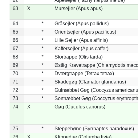
62
*
Alpesejler (Tachymarptis melba)
63
X
Mursejler (Apus apus)
64
*
Gråsejler (Apus pallidus)
65
*
Orientsejler (Apus pacificus)
66
*
Lille Sejler (Apus affinis)
67
*
Kaffersejler (Apus caffer)
68
*
Stortrappe (Otis tarda)
69
*
Østlig Kravetrappe (Chlamydotis macq
70
*
Dværgtrappe (Tetrax tetrax)
71
*
Skadegøg (Clamator glandarius)
72
*
Gulnæbbet Gøg (Coccyzus americanu
73
*
Sortnæbbet Gøg (Coccyzus erythropt
74
X
Gøg (Cuculus canorus)
75
*
Steppehøne (Syrrhaptes paradoxus)
76
X
Klippedue (Columba livia)