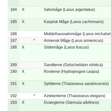
184
X
Sølvmåge (Larus argentatus)
185
X
Kaspisk Måge (Larus cachinnans)
186
Middelhavssølvmåge (Larus michahell
187
*
Armensk Måge (Larus armenicus)
188
X
Sildemåge (Larus fuscus)
189
Sandterne (Gelochelidon nilotica)
190
X
Rovterne (Hydroprogne caspia)
191
X
Splitterne (Thalasseus sandvicensis)
192
*
Aztekerterne (Thalasseus elegans)
193
X
Dværgterne (Sternula albifrons)