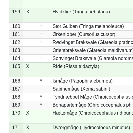
159
X
Hvidklire (Tringa nebularia)
160
*
Stor Gulben (Tringa melanoleuca)
161
*
Ørkenløber (Cursorius cursor)
162
*
Rødvinget Braksvale (Glareola pratinc
163
*
Orientbraksvale (Glareola maldivarum
164
*
Sortvinget Braksvale (Glareola nordm
165
X
Ride (Rissa tridactyla)
166
*
Ismåge (Pagophila eburnea)
167
Sabinemåge (Xema sabini)
168
*
Tyndnæbbet Måge (Chroicocephalus 
169
*
Bonapartemåge (Chroicocephalus phil
170
X
Hættemåge (Chroicocephalus ridibun
171
X
Dværgmåge (Hydrocoloeus minutus)