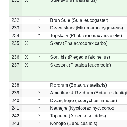
231
X
Sule (Morus bassanus)
232
*
Brun Sule (Sula leucogaster)
233
*
Dværgskarv (Microcarbo pygmaeus)
234
*
Topskarv (Phalacrocorax aristotelis)
235
X
Skarv (Phalacrocorax carbo)
236
X
*
Sort Ibis (Plegadis falcinellus)
237
X
Skestork (Platalea leucorodia)
238
Rørdrum (Botaurus stellaris)
239
*
Amerikansk Rørdrum (Botaurus lentig
240
*
Dværghejre (Ixobrychus minutus)
241
*
Nathejre (Nycticorax nycticorax)
242
*
Tophejre (Ardeola ralloides)
243
*
Kohejre (Bubulcus ibis)