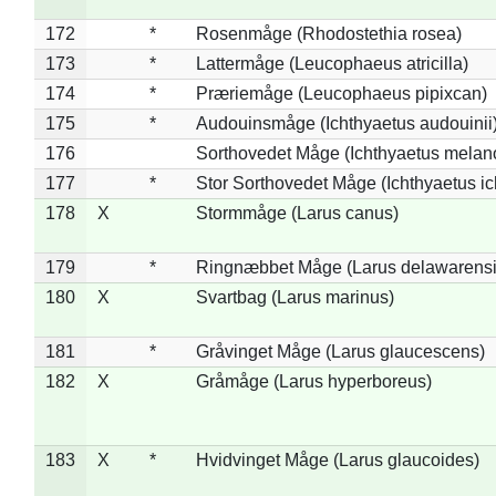
172
*
Rosenmåge (Rhodostethia rosea)
173
*
Lattermåge (Leucophaeus atricilla)
174
*
Præriemåge (Leucophaeus pipixcan)
175
*
Audouinsmåge (Ichthyaetus audouinii
176
Sorthovedet Måge (Ichthyaetus melan
177
*
Stor Sorthovedet Måge (Ichthyaetus ic
178
X
Stormmåge (Larus canus)
179
*
Ringnæbbet Måge (Larus delawarensi
180
X
Svartbag (Larus marinus)
181
*
Gråvinget Måge (Larus glaucescens)
182
X
Gråmåge (Larus hyperboreus)
183
X
*
Hvidvinget Måge (Larus glaucoides)