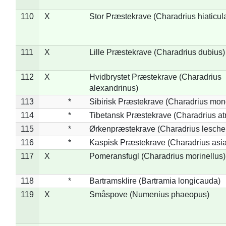
110
X
Stor Præstekrave (Charadrius hiaticul
111
X
Lille Præstekrave (Charadrius dubius)
112
X
Hvidbrystet Præstekrave (Charadrius
alexandrinus)
113
*
Sibirisk Præstekrave (Charadrius mon
114
*
Tibetansk Præstekrave (Charadrius atr
115
*
Ørkenpræstekrave (Charadrius leschen
116
*
Kaspisk Præstekrave (Charadrius asia
117
X
Pomeransfugl (Charadrius morinellus)
118
*
Bartramsklire (Bartramia longicauda)
119
X
Småspove (Numenius phaeopus)