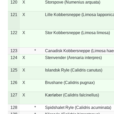
120
X
Storspove (Numenius arquata)
121
X
Lille Kobbersneppe (Limosa lapponic
122
X
Stor Kobbersneppe (Limosa limosa)
123
*
Canadisk Kobbersneppe (Limosa hae
124
X
Stenvender (Arenaria interpres)
125
X
Islandsk Ryle (Calidris canutus)
126
X
Brushane (Calidris pugnax)
127
X
Kærløber (Calidris falcinellus)
128
*
Spidshalet Ryle (Calidris acuminata)