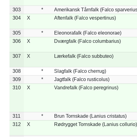
303
*
Amerikansk Tårnfalk (Falco sparverius
304
X
Aftenfalk (Falco vespertinus)
305
*
Eleonorafalk (Falco eleonorae)
306
X
Dværgfalk (Falco columbarius)
307
X
Lærkefalk (Falco subbuteo)
308
*
Slagfalk (Falco cherrug)
309
*
Jagtfalk (Falco rusticolus)
310
X
Vandrefalk (Falco peregrinus)
311
*
Brun Tornskade (Lanius cristatus)
312
X
Rødrygget Tornskade (Lanius collurio)