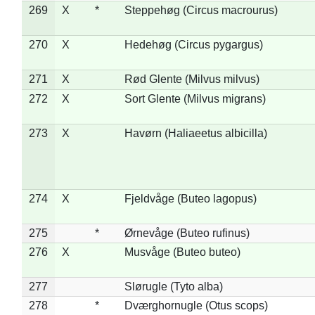
269
X
*
Steppehøg (Circus macrourus)
270
X
Hedehøg (Circus pygargus)
271
X
Rød Glente (Milvus milvus)
272
X
Sort Glente (Milvus migrans)
273
X
Havørn (Haliaeetus albicilla)
274
X
Fjeldvåge (Buteo lagopus)
275
*
Ørnevåge (Buteo rufinus)
276
X
Musvåge (Buteo buteo)
277
Slørugle (Tyto alba)
278
*
Dværghornugle (Otus scops)