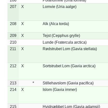
206
*
Polarlomvie (Uria lomvia)
207
X
Lomvie (Uria aalge)
208
X
Alk (Alca torda)
209
X
Tejst (Cepphus grylle)
210
Lunde (Fratercula arctica)
211
X
Rødstrubet Lom (Gavia stellata)
212
X
Sortstrubet Lom (Gavia arctica)
213
*
Stillehavslom (Gavia pacifica)
214
X
Islom (Gavia immer)
215
Hvidnæbbet Lom (Gavia adamsii)