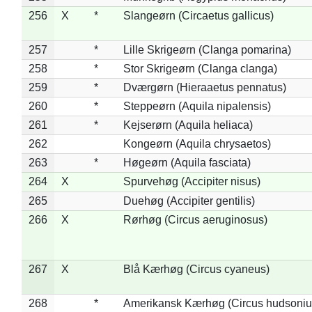
256
X
*
Slangeørn (Circaetus gallicus)
257
*
Lille Skrigeørn (Clanga pomarina)
258
*
Stor Skrigeørn (Clanga clanga)
259
*
Dværgørn (Hieraaetus pennatus)
260
*
Steppeørn (Aquila nipalensis)
261
*
Kejserørn (Aquila heliaca)
262
Kongeørn (Aquila chrysaetos)
263
*
Høgeørn (Aquila fasciata)
264
X
Spurvehøg (Accipiter nisus)
265
Duehøg (Accipiter gentilis)
266
X
Rørhøg (Circus aeruginosus)
267
X
Blå Kærhøg (Circus cyaneus)
268
*
Amerikansk Kærhøg (Circus hudsoniu