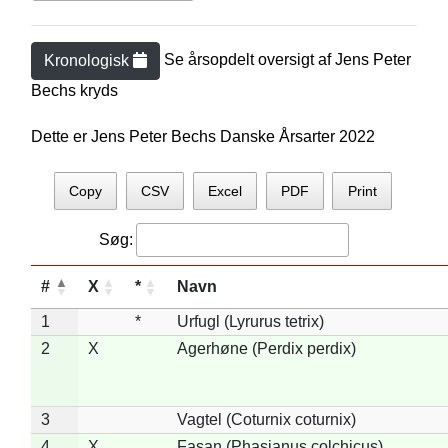
Se årsopdelt oversigt af
Jens Peter
Kronologisk
Bech
s kryds
Dette er Jens Peter Bechs Danske Årsarter 2022
Copy
CSV
Excel
PDF
Print
Søg:
#
X
*
Navn
1
*
Urfugl (Lyrurus tetrix)
2
X
Agerhøne (Perdix perdix)
3
Vagtel (Coturnix coturnix)
4
X
Fasan (Phasianus colchicus)