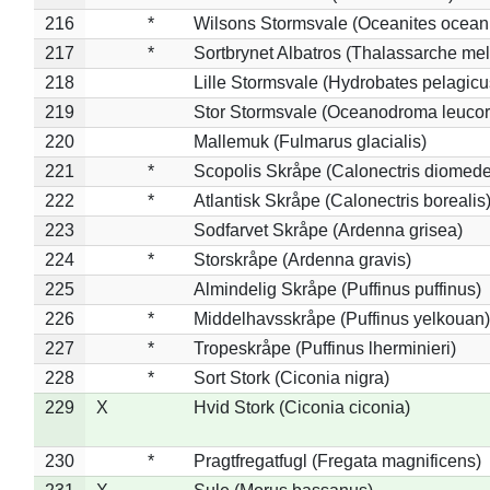
216
*
Wilsons Stormsvale (Oceanites ocean
217
*
Sortbrynet Albatros (Thalassarche me
218
Lille Stormsvale (Hydrobates pelagicu
219
Stor Stormsvale (Oceanodroma leuco
220
Mallemuk (Fulmarus glacialis)
221
*
Scopolis Skråpe (Calonectris diomed
222
*
Atlantisk Skråpe (Calonectris borealis
223
Sodfarvet Skråpe (Ardenna grisea)
224
*
Storskråpe (Ardenna gravis)
225
Almindelig Skråpe (Puffinus puffinus)
226
*
Middelhavsskråpe (Puffinus yelkouan)
227
*
Tropeskråpe (Puffinus lherminieri)
228
*
Sort Stork (Ciconia nigra)
229
X
Hvid Stork (Ciconia ciconia)
230
*
Pragtfregatfugl (Fregata magnificens)