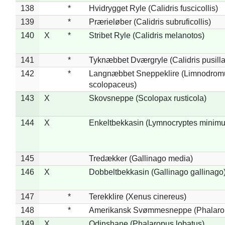
138
*
Hvidrygget Ryle (Calidris fuscicollis)
139
*
Prærieløber (Calidris subruficollis)
140
X
*
Stribet Ryle (Calidris melanotos)
141
*
Tyknæbbet Dværgryle (Calidris pusilla
142
*
Langnæbbet Sneppeklire (Limnodrom
scolopaceus)
143
X
Skovsneppe (Scolopax rusticola)
144
X
Enkeltbekkasin (Lymnocryptes minimu
145
Tredækker (Gallinago media)
146
X
Dobbeltbekkasin (Gallinago gallinago
147
*
Terekklire (Xenus cinereus)
148
*
Amerikansk Svømmesneppe (Phalaropu
149
X
Odinshane (Phalaropus lobatus)