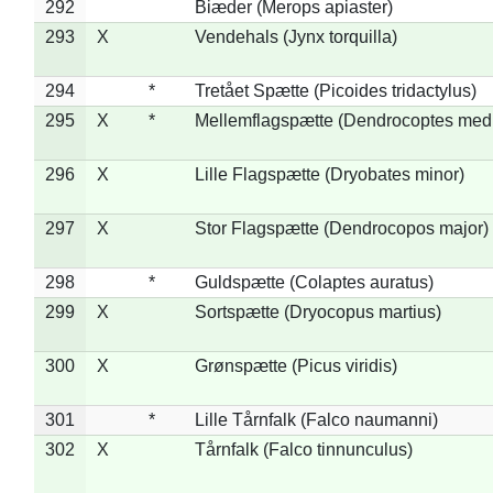
292
Biæder (Merops apiaster)
293
X
Vendehals (Jynx torquilla)
294
*
Tretået Spætte (Picoides tridactylus)
295
X
*
Mellemflagspætte (Dendrocoptes med
296
X
Lille Flagspætte (Dryobates minor)
297
X
Stor Flagspætte (Dendrocopos major)
298
*
Guldspætte (Colaptes auratus)
299
X
Sortspætte (Dryocopus martius)
300
X
Grønspætte (Picus viridis)
301
*
Lille Tårnfalk (Falco naumanni)
302
X
Tårnfalk (Falco tinnunculus)