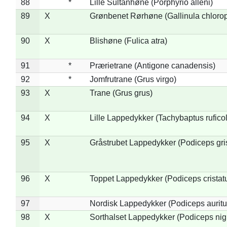
88
*
Lille Sultanhøne (Porphyrio alleni)
89
X
Grønbenet Rørhøne (Gallinula chloro
90
X
Blishøne (Fulica atra)
91
*
Prærietrane (Antigone canadensis)
92
*
Jomfrutrane (Grus virgo)
93
X
Trane (Grus grus)
94
X
Lille Lappedykker (Tachybaptus ruficol
95
X
Gråstrubet Lappedykker (Podiceps gr
96
X
Toppet Lappedykker (Podiceps cristat
97
Nordisk Lappedykker (Podiceps auritu
98
X
Sorthalset Lappedykker (Podiceps nigri