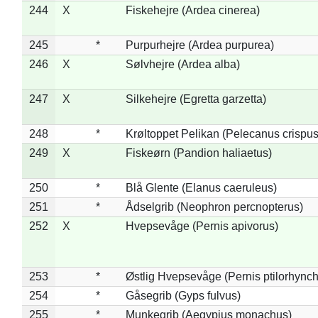
244
X
Fiskehejre (Ardea cinerea)
245
*
Purpurhejre (Ardea purpurea)
246
X
Sølvhejre (Ardea alba)
247
X
Silkehejre (Egretta garzetta)
248
*
Krøltoppet Pelikan (Pelecanus crispus
249
X
Fiskeørn (Pandion haliaetus)
250
*
Blå Glente (Elanus caeruleus)
251
*
Ådselgrib (Neophron percnopterus)
252
X
Hvepsevåge (Pernis apivorus)
253
*
Østlig Hvepsevåge (Pernis ptilorhync
254
*
Gåsegrib (Gyps fulvus)
255
*
Munkegrib (Aegypius monachus)