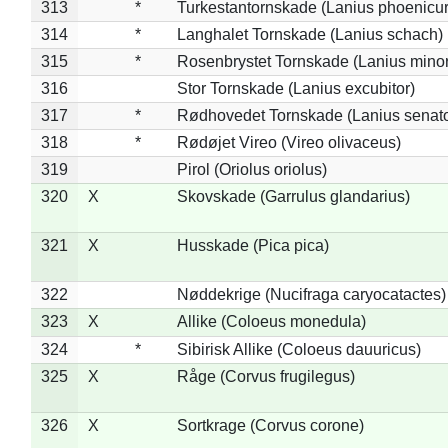
313
*
Turkestantornskade (Lanius phoenicur
314
*
Langhalet Tornskade (Lanius schach)
315
*
Rosenbrystet Tornskade (Lanius minor
316
Stor Tornskade (Lanius excubitor)
317
*
Rødhovedet Tornskade (Lanius senato
318
*
Rødøjet Vireo (Vireo olivaceus)
319
Pirol (Oriolus oriolus)
320
X
Skovskade (Garrulus glandarius)
321
X
Husskade (Pica pica)
322
Nøddekrige (Nucifraga caryocatactes)
323
X
Allike (Coloeus monedula)
324
*
Sibirisk Allike (Coloeus dauuricus)
325
X
Råge (Corvus frugilegus)
326
X
Sortkrage (Corvus corone)