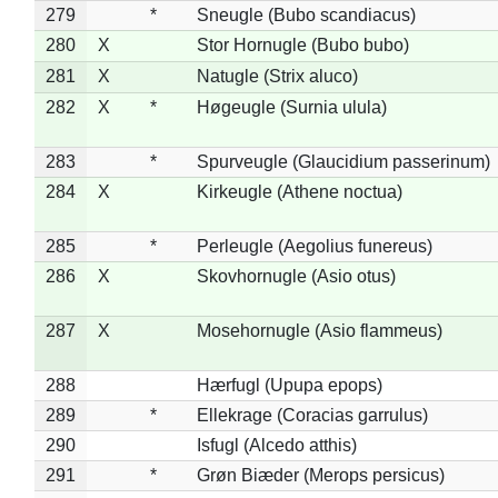
279
*
Sneugle (Bubo scandiacus)
280
X
Stor Hornugle (Bubo bubo)
281
X
Natugle (Strix aluco)
282
X
*
Høgeugle (Surnia ulula)
283
*
Spurveugle (Glaucidium passerinum)
284
X
Kirkeugle (Athene noctua)
285
*
Perleugle (Aegolius funereus)
286
X
Skovhornugle (Asio otus)
287
X
Mosehornugle (Asio flammeus)
288
Hærfugl (Upupa epops)
289
*
Ellekrage (Coracias garrulus)
290
Isfugl (Alcedo atthis)
291
*
Grøn Biæder (Merops persicus)