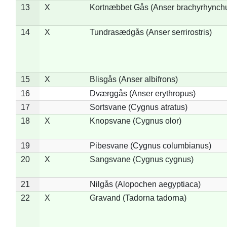
13
X
Kortnæbbet Gås (Anser brachyrhynch
14
X
Tundrasædgås (Anser serrirostris)
15
X
Blisgås (Anser albifrons)
16
Dværggås (Anser erythropus)
17
Sortsvane (Cygnus atratus)
18
X
Knopsvane (Cygnus olor)
19
Pibesvane (Cygnus columbianus)
20
X
Sangsvane (Cygnus cygnus)
21
Nilgås (Alopochen aegyptiaca)
22
X
Gravand (Tadorna tadorna)