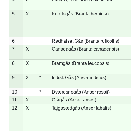
5
X
Knortegås (Branta bernicla)
6
Rødhalset Gås (Branta ruficollis)
7
X
Canadagås (Branta canadensis)
8
X
Bramgås (Branta leucopsis)
9
X
*
Indisk Gås (Anser indicus)
10
*
Dværgsnegås (Anser rossii)
11
X
Grågås (Anser anser)
12
X
Tajgasædgås (Anser fabalis)