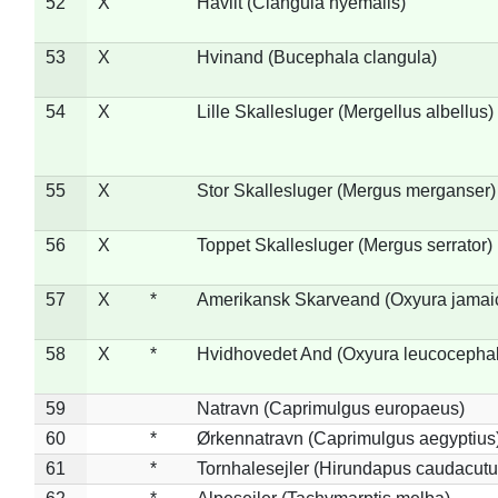
52
X
Havlit (Clangula hyemalis)
53
X
Hvinand (Bucephala clangula)
54
X
Lille Skallesluger (Mergellus albellus)
55
X
Stor Skallesluger (Mergus merganser)
56
X
Toppet Skallesluger (Mergus serrator)
57
X
*
Amerikansk Skarveand (Oxyura jamai
58
X
*
Hvidhovedet And (Oxyura leucocepha
59
Natravn (Caprimulgus europaeus)
60
*
Ørkennatravn (Caprimulgus aegyptius
61
*
Tornhalesejler (Hirundapus caudacutu