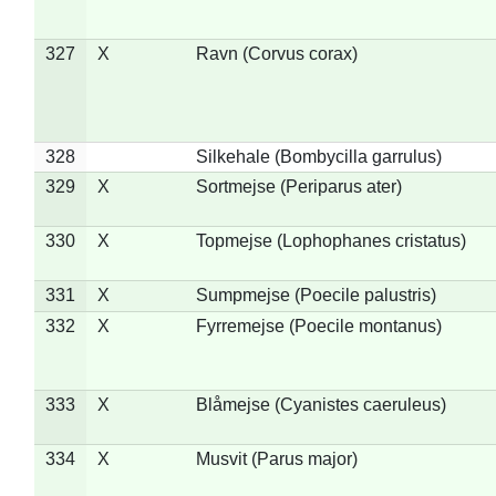
327
X
Ravn (Corvus corax)
328
Silkehale (Bombycilla garrulus)
329
X
Sortmejse (Periparus ater)
330
X
Topmejse (Lophophanes cristatus)
331
X
Sumpmejse (Poecile palustris)
332
X
Fyrremejse (Poecile montanus)
333
X
Blåmejse (Cyanistes caeruleus)
334
X
Musvit (Parus major)