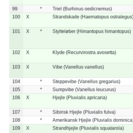
99
*
Triel (Burhinus oedicnemus)
100
X
Strandskade (Haematopus ostralegus
101
X
*
Stylteløber (Himantopus himantopus)
102
X
Klyde (Recurvirostra avosetta)
103
X
Vibe (Vanellus vanellus)
104
*
Steppevibe (Vanellus gregarius)
105
*
Sumpvibe (Vanellus leucurus)
106
X
Hjejle (Pluvialis apricaria)
107
*
Sibirisk Hjejle (Pluvialis fulva)
108
*
Amerikansk Hjejle (Pluvialis dominica
109
X
Strandhjejle (Pluvialis squatarola)