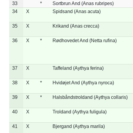
33
*
Sortbrun And (Anas rubripes)
34
X
Spidsand (Anas acuta)
35
X
Krikand (Anas crecca)
36
X
*
Rødhovedet And (Netta rufina)
37
X
Taffeland (Aythya ferina)
38
X
*
Hvidøjet And (Aythya nyroca)
39
X
*
Halsbåndstroldand (Aythya collaris)
40
X
Troldand (Aythya fuligula)
41
X
Bjergand (Aythya marila)