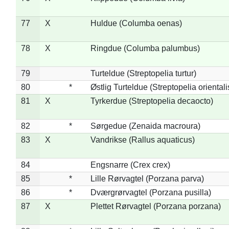
77
X
Huldue (Columba oenas)
78
X
Ringdue (Columba palumbus)
79
Turteldue (Streptopelia turtur)
80
*
Østlig Turteldue (Streptopelia orientali
81
X
Tyrkerdue (Streptopelia decaocto)
82
*
Sørgedue (Zenaida macroura)
83
X
Vandrikse (Rallus aquaticus)
84
Engsnarre (Crex crex)
85
*
Lille Rørvagtel (Porzana parva)
86
*
Dværgrørvagtel (Porzana pusilla)
87
X
Plettet Rørvagtel (Porzana porzana)