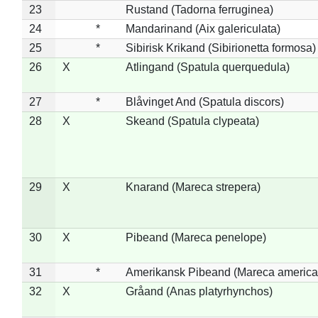
23
Rustand (Tadorna ferruginea)
24
*
Mandarinand (Aix galericulata)
25
*
Sibirisk Krikand (Sibirionetta formosa)
26
X
Atlingand (Spatula querquedula)
27
*
Blåvinget And (Spatula discors)
28
X
Skeand (Spatula clypeata)
29
X
Knarand (Mareca strepera)
30
X
Pibeand (Mareca penelope)
31
*
Amerikansk Pibeand (Mareca america
32
X
Gråand (Anas platyrhynchos)