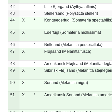
42
*
Lille Bjergand (Aythya affinis)
43
*
Stellersand (Polysticta stelleri)
44
X
*
Kongeederfugl (Somateria spectabilis
45
X
Ederfugl (Somateria mollissima)
46
*
Brilleand (Melanitta perspicillata)
47
X
Fløjlsand (Melanitta fusca)
48
*
Amerikansk Fløjlsand (Melanitta degla
49
X
*
Sibirisk Fløjlsand (Melanitta stejnegeri
50
X
Sortand (Melanitta nigra)
51
X
*
Amerikansk Sortand (Melanitta ameri