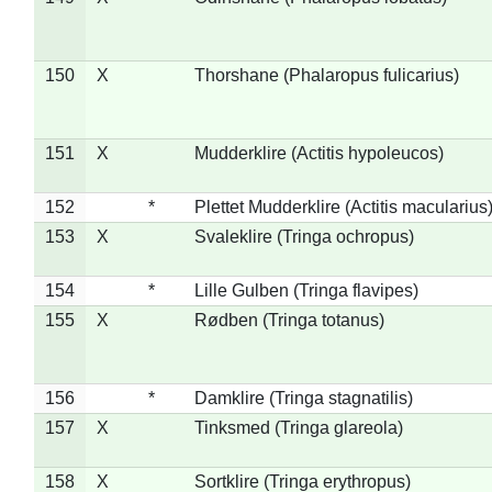
150
X
Thorshane (Phalaropus fulicarius)
151
X
Mudderklire (Actitis hypoleucos)
152
*
Plettet Mudderklire (Actitis macularius
153
X
Svaleklire (Tringa ochropus)
154
*
Lille Gulben (Tringa flavipes)
155
X
Rødben (Tringa totanus)
156
*
Damklire (Tringa stagnatilis)
157
X
Tinksmed (Tringa glareola)
158
X
Sortklire (Tringa erythropus)