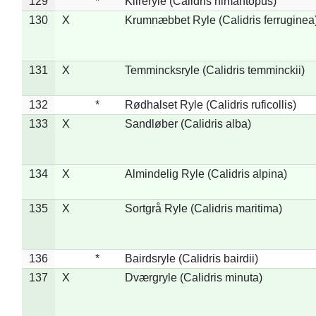
129
*
Klireryle (Calidris himantopus)
130
X
Krumnæbbet Ryle (Calidris ferruginea
131
X
Temmincksryle (Calidris temminckii)
132
*
Rødhalset Ryle (Calidris ruficollis)
133
X
Sandløber (Calidris alba)
134
X
Almindelig Ryle (Calidris alpina)
135
X
Sortgrå Ryle (Calidris maritima)
136
*
Bairdsryle (Calidris bairdii)
137
X
Dværgryle (Calidris minuta)