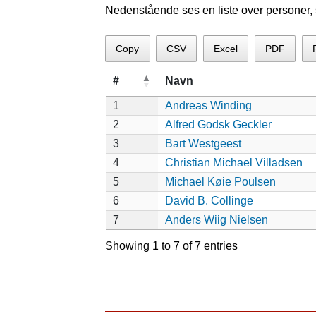
Nedenstående ses en liste over personer, s
Copy
CSV
Excel
PDF
#
Navn
1
Andreas Winding
2
Alfred Godsk Geckler
3
Bart Westgeest
4
Christian Michael Villadsen
5
Michael Køie Poulsen
6
David B. Collinge
7
Anders Wiig Nielsen
Showing 1 to 7 of 7 entries