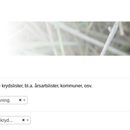
krydslister, bl.a. årsartslister, kommuner, osv.
×
sning
×
Vælg krydsliste