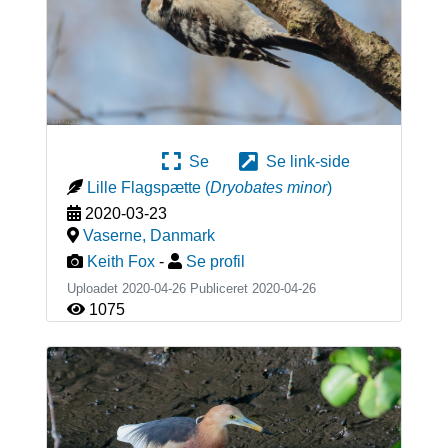
Se
Se link-side
Lille Flagspætte
(
Dryobates minor
)
2020-03-23
Vaserne
,
Danmark
Keith Fox
-
Se profil
Uploadet 2020-04-26 Publiceret
2020-04-26
1075