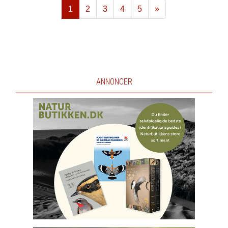
1
2
3
4
5
»
Næste
ANNONCER