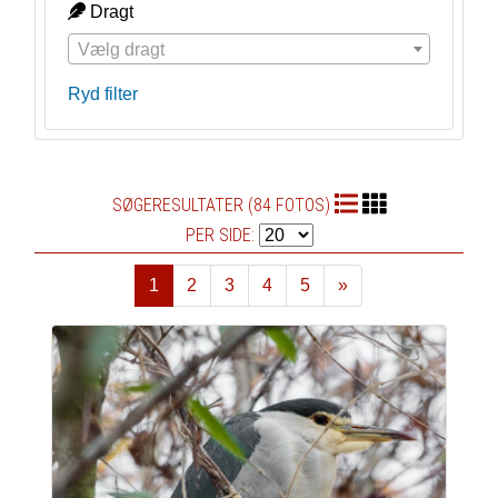
Dragt
Vælg dragt
Ryd filter
SØGERESULTATER (84 FOTOS)
PER SIDE:
1
2
3
4
5
»
Næste