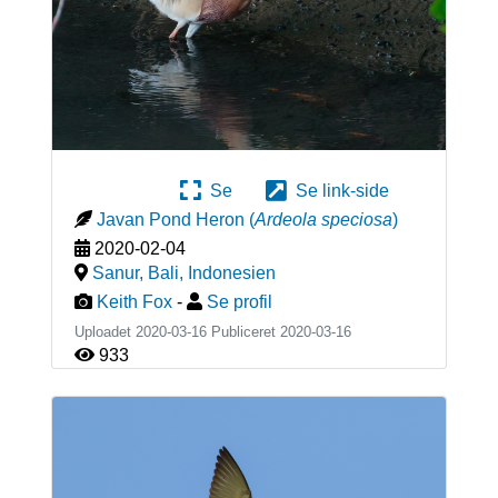
Se
Se link-side
Javan Pond Heron
(
Ardeola speciosa
)
2020-02-04
Sanur, Bali
,
Indonesien
Keith Fox
-
Se profil
Uploadet 2020-03-16 Publiceret
2020-03-16
933