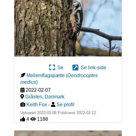
Se
Se link-side
Mellemflagspætte
(
Dendrocoptes
medius
)
2022-02-07
Gråsten
,
Danmark
Keith Fox
-
Se profil
Uploadet 2022-02-08 Publiceret
2022-02-12
4
1188