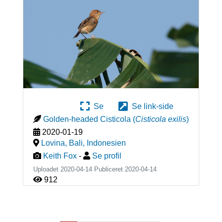
Se
Se link-side
Golden-headed Cisticola
(
Cisticola exilis
)
2020-01-19
Lovina, Bali
,
Indonesien
Keith Fox
-
Se profil
Uploadet 2020-04-14 Publiceret
2020-04-14
912