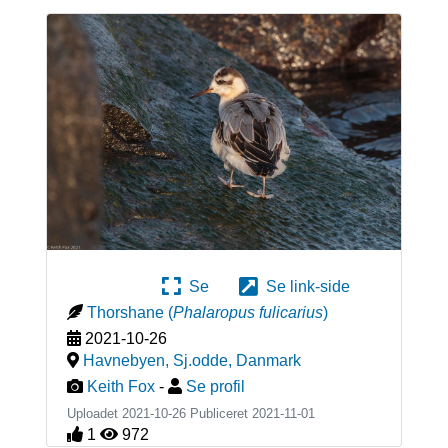
Se
Se link-side
Thorshane
(
Phalaropus fulicarius
)
2021-10-26
Havnebyen, Sj.odde
,
Danmark
Keith Fox
-
Se profil
Uploadet 2021-10-26 Publiceret
2021-11-01
1
972