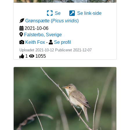
Se
Se link-side
Grønspætte
(
Picus viridis
)
2021-10-06
Falsterbo
,
Sverige
Keith Fox
-
Se profil
Uploadet 2021-10-12 Publiceret
2021-12-07
1
1055