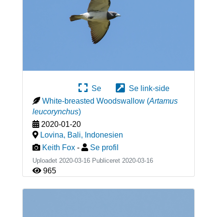
Se
Se link-side
White-breasted Woodswallow
(
Artamus
leucorynchus
)
2020-01-20
Lovina, Bali
,
Indonesien
Keith Fox
-
Se profil
Uploadet 2020-03-16 Publiceret
2020-03-16
965