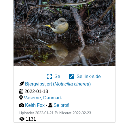
Se
Se link-side
Bjergvipstjert
(
Motacilla cinerea
)
2022-01-18
Vaserne
,
Danmark
Keith Fox
-
Se profil
Uploadet 2022-01-21 Publiceret
2022-02-23
1131