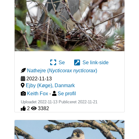
Se
Se link-side
Nathejre
(
Nycticorax nycticorax
)
2022-11-13
Ejby (Køge)
,
Danmark
Keith Fox
-
Se profil
Uploadet 2022-11-13 Publiceret
2022-11-21
2
3382