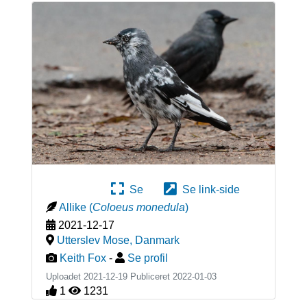
Se
Se link-side
Allike
(
Coloeus monedula
)
2021-12-17
Utterslev Mose
,
Danmark
Keith Fox
-
Se profil
Uploadet 2021-12-19 Publiceret
2022-01-03
1
1231