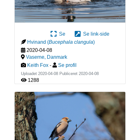
Se
Se link-side
Hvinand
(
Bucephala clangula
)
2020-04-08
Vaserne
,
Danmark
Keith Fox
-
Se profil
Uploadet 2020-04-08 Publiceret
2020-04-08
1288