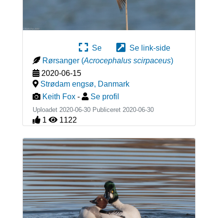
Se
Se link-side
Rørsanger
(
Acrocephalus scirpaceus
)
2020-06-15
Strødam engsø
,
Danmark
Keith Fox
-
Se profil
Uploadet 2020-06-30 Publiceret
2020-06-30
1
1122