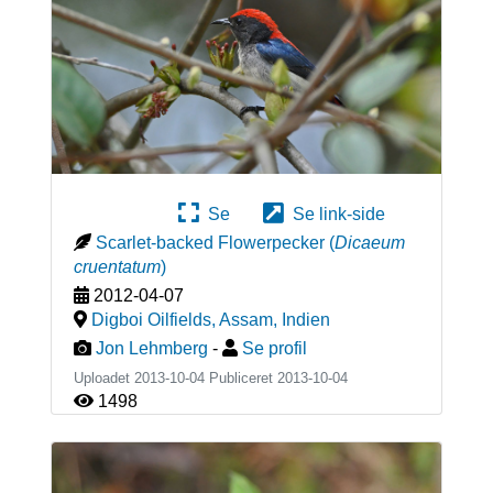
Se
Se link-side
Scarlet-backed Flowerpecker
(
Dicaeum
cruentatum
)
2012-04-07
Digboi Oilfields, Assam
,
Indien
Jon Lehmberg
-
Se profil
Uploadet 2013-10-04 Publiceret
2013-10-04
1498