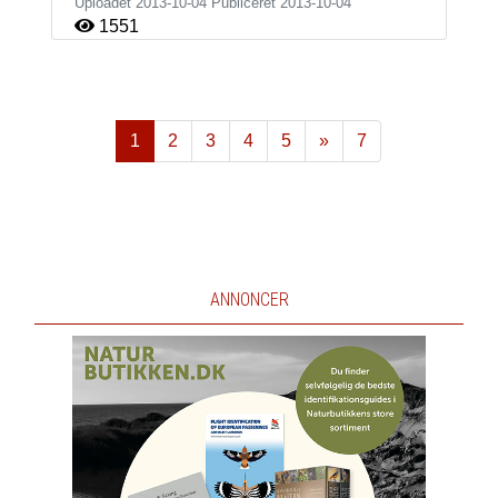
Uploadet 2013-10-04 Publiceret
2013-10-04
1551
1
2
3
4
5
»
7
Næste
ANNONCER