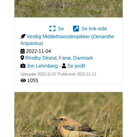
Se
Se link-side
Vestlig Middelhavsstenpikker
(
Oenanthe
hispanica
)
2022-11-04
Rindby Strand, Fanø
,
Danmark
Jon Lehmberg
-
Se profil
Uploadet 2022-11-07 Publiceret
2022-11-12
1055