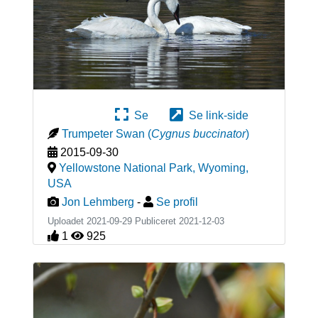
Se
Se link-side
Trumpeter Swan
(
Cygnus buccinator
)
2015-09-30
Yellowstone National Park, Wyoming
,
USA
Jon Lehmberg
-
Se profil
Uploadet 2021-09-29 Publiceret
2021-12-03
1
925