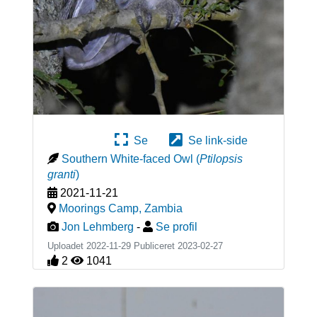
Se
Se link-side
Southern White-faced Owl
(
Ptilopsis
granti
)
2021-11-21
Moorings Camp
,
Zambia
Jon Lehmberg
-
Se profil
Uploadet 2022-11-29 Publiceret
2023-02-27
2
1041