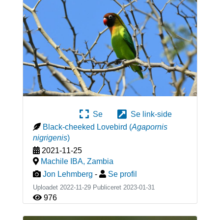
Se
Se link-side
Black-cheeked Lovebird
(
Agapornis
nigrigenis
)
2021-11-25
Machile IBA
,
Zambia
Jon Lehmberg
-
Se profil
Uploadet 2022-11-29 Publiceret
2023-01-31
976