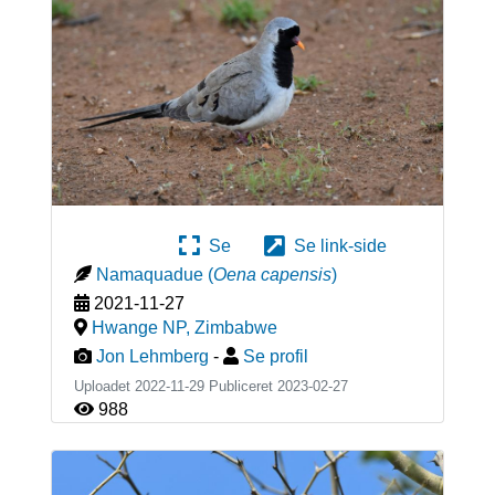
Se
Se link-side
Namaquadue
(
Oena capensis
)
2021-11-27
Hwange NP
,
Zimbabwe
Jon Lehmberg
-
Se profil
Uploadet 2022-11-29 Publiceret
2023-02-27
988