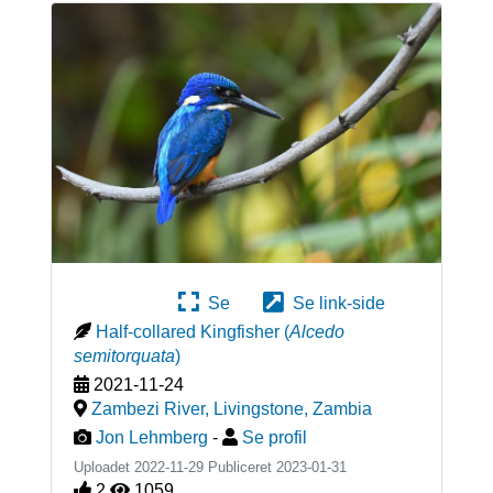
Se
Se link-side
Half-collared Kingfisher
(
Alcedo
semitorquata
)
2021-11-24
Zambezi River, Livingstone
,
Zambia
Jon Lehmberg
-
Se profil
Uploadet 2022-11-29 Publiceret
2023-01-31
2
1059