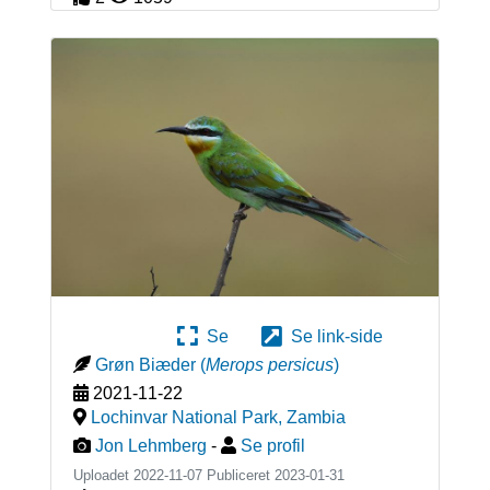
Se
Se link-side
Grøn Biæder
(
Merops persicus
)
2021-11-22
Lochinvar National Park
,
Zambia
Jon Lehmberg
-
Se profil
Uploadet 2022-11-07 Publiceret
2023-01-31