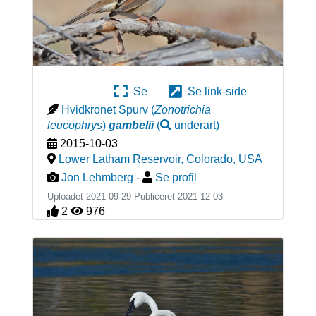
Se
Se link-side
Hvidkronet Spurv
(
Zonotrichia
leucophrys
)
gambelii
(
underart
)
2015-10-03
Lower Latham Reservoir, Colorado
,
USA
Jon Lehmberg
-
Se profil
Uploadet 2021-09-29 Publiceret
2021-12-03
2
976