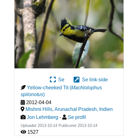
Se
Se link-side
Yellow-cheeked Tit
(
Machlolophus
spilonotus
)
2012-04-04
Mishmi Hills, Arunachal Pradesh
,
Indien
Jon Lehmberg
-
Se profil
Uploadet 2013-10-14 Publiceret
2013-10-14
1527