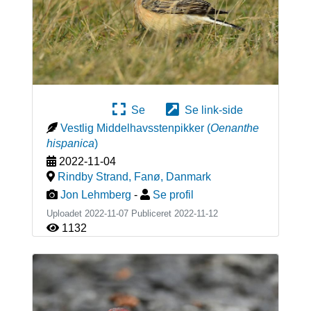
Se
Se link-side
Vestlig Middelhavsstenpikker
(
Oenanthe
hispanica
)
2022-11-04
Rindby Strand, Fanø
,
Danmark
Jon Lehmberg
-
Se profil
Uploadet 2022-11-07 Publiceret
2022-11-12
1132