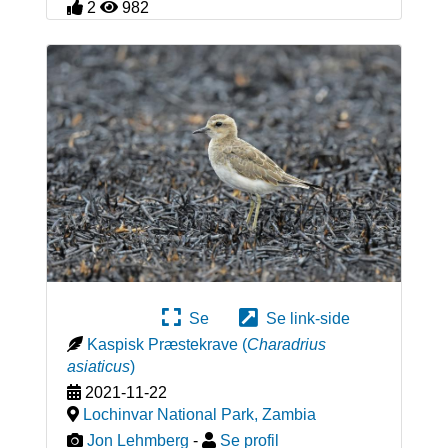
2
982
Se
Se link-side
Kaspisk Præstekrave
(
Charadrius
asiaticus
)
2021-11-22
Lochinvar National Park
,
Zambia
Jon Lehmberg
-
Se profil