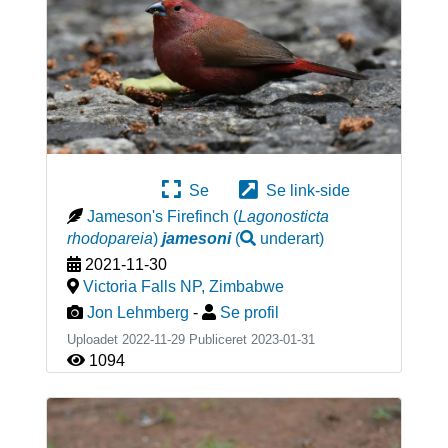
Se
Se link-side
Jameson's Firefinch
(
Lagonosticta
rhodopareia
)
jamesoni
(
underart
)
2021-11-30
Victoria Falls NP
,
Zimbabwe
Jon Lehmberg
-
Se profil
Uploadet 2022-11-29 Publiceret
2023-01-31
1094