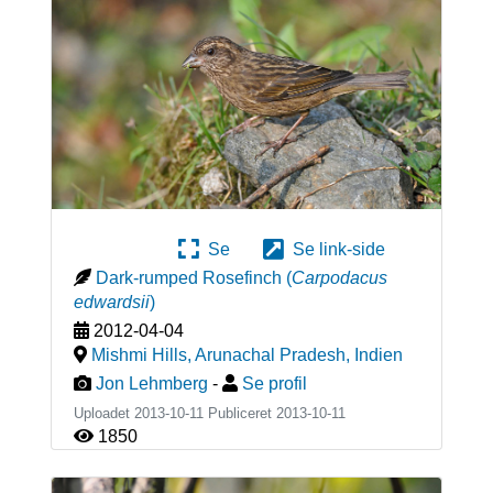
Se
Se link-side
Dark-rumped Rosefinch
(
Carpodacus
edwardsii
)
2012-04-04
Mishmi Hills, Arunachal Pradesh
,
Indien
Jon Lehmberg
-
Se profil
Uploadet 2013-10-11 Publiceret
2013-10-11
1850