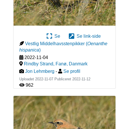
Se
Se link-side
Vestlig Middelhavsstenpikker
(
Oenanthe
hispanica
)
2022-11-04
Rindby Strand, Fanø
,
Danmark
Jon Lehmberg
-
Se profil
Uploadet 2022-11-07 Publiceret
2022-11-12
962