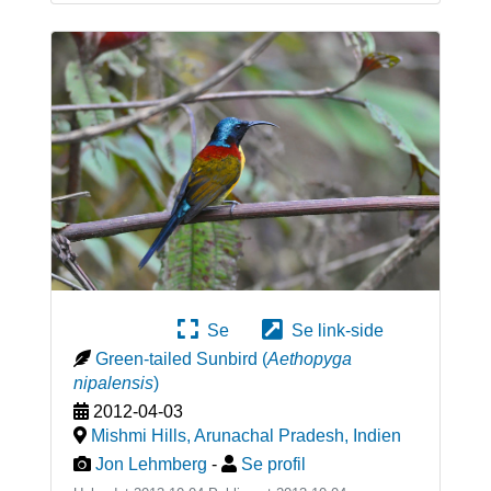
Se
Se link-side
Green-tailed Sunbird
(
Aethopyga
nipalensis
)
2012-04-03
Mishmi Hills, Arunachal Pradesh
,
Indien
Jon Lehmberg
-
Se profil