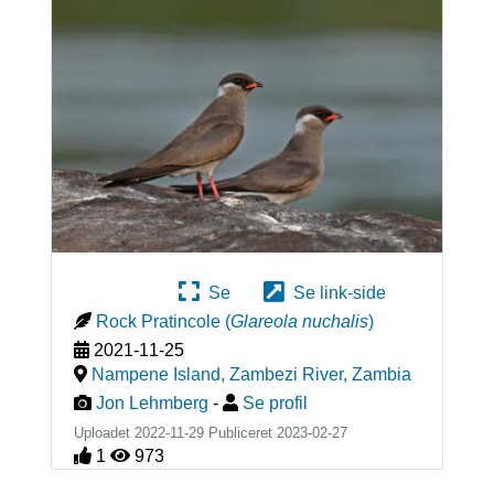
Se
Se link-side
Rock Pratincole
(
Glareola nuchalis
)
2021-11-25
Nampene Island, Zambezi River
,
Zambia
Jon Lehmberg
-
Se profil
Uploadet 2022-11-29 Publiceret
2023-02-27
1
973