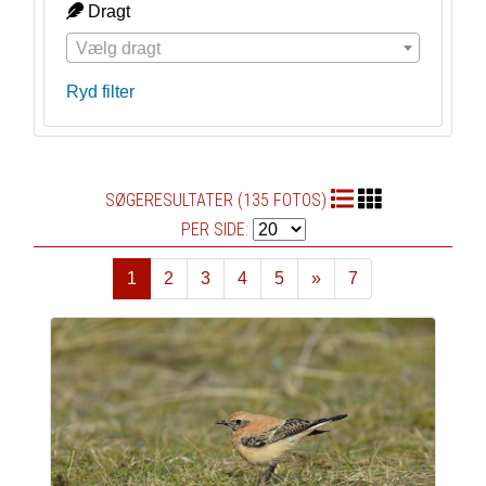
Dragt
Vælg dragt
Ryd filter
SØGERESULTATER (135 FOTOS)
PER SIDE:
1
2
3
4
5
»
7
Næste