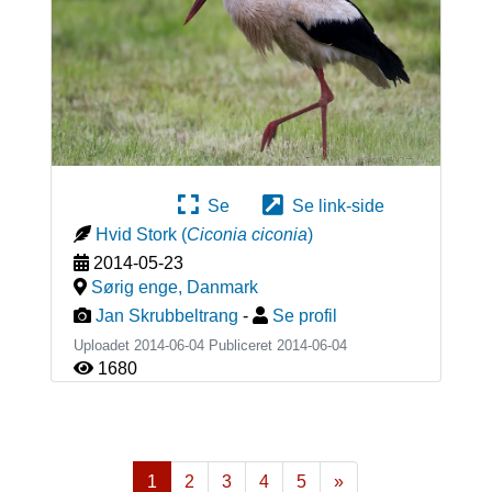
Se
Se link-side
Hvid Stork
(
Ciconia ciconia
)
2014-05-23
Sørig enge
,
Danmark
Jan Skrubbeltrang
-
Se profil
Uploadet 2014-06-04 Publiceret
2014-06-04
1680
1
2
3
4
5
»