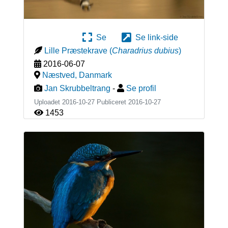
Se
Se link-side
Lille Præstekrave
(
Charadrius dubius
)
2016-06-07
Næstved
,
Danmark
Jan Skrubbeltrang
-
Se profil
Uploadet 2016-10-27 Publiceret
2016-10-27
1453