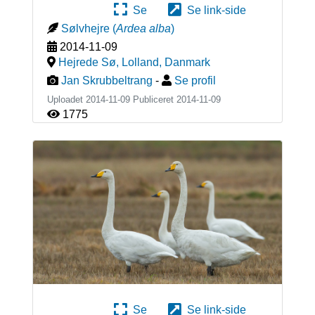
Se
Se link-side
Sølvhejre
(
Ardea alba
)
2014-11-09
Hejrede Sø, Lolland
,
Danmark
Jan Skrubbeltrang
-
Se profil
Uploadet 2014-11-09 Publiceret
2014-11-09
1775
Se
Se link-side