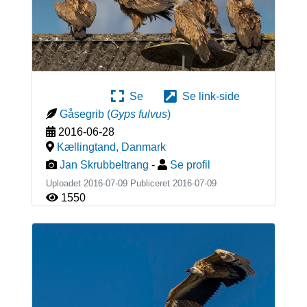
Se
Se link-side
Gåsegrib
(
Gyps fulvus
)
2016-06-28
Kællingtand
,
Danmark
Jan Skrubbeltrang
-
Se profil
Uploadet 2016-07-09 Publiceret
2016-07-09
1550