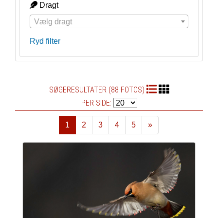
Dragt
Vælg dragt
Ryd filter
SØGERESULTATER (88 FOTOS)
PER SIDE:
1
2
3
4
5
»
Næste