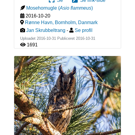
Se
Se link-side
Mosehornugle
(
Asio flammeus
)
2016-10-20
Rønne Havn, Bornholm
,
Danmark
Jan Skrubbeltrang
-
Se profil
Uploadet 2016-10-31 Publiceret
2016-10-31
1691