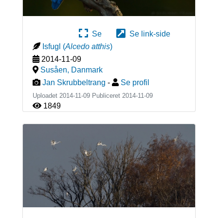
Se
Se link-side
Isfugl
(
Alcedo atthis
)
2014-11-09
Susåen
,
Danmark
Jan Skrubbeltrang
-
Se profil
Uploadet 2014-11-09 Publiceret
2014-11-09
1849