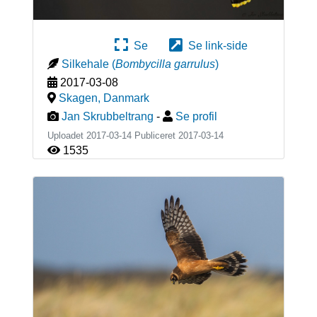
Se
Se link-side
Silkehale
(
Bombycilla garrulus
)
2017-03-08
Skagen
,
Danmark
Jan Skrubbeltrang
-
Se profil
Uploadet 2017-03-14 Publiceret
2017-03-14
1535