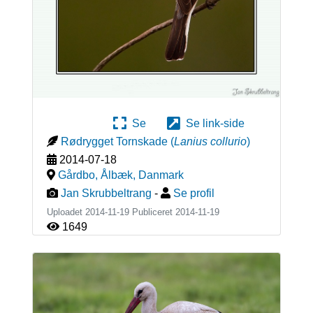
Se
Se link-side
Rødrygget Tornskade
(
Lanius collurio
)
2014-07-18
Gårdbo, Ålbæk
,
Danmark
Jan Skrubbeltrang
-
Se profil
Uploadet 2014-11-19 Publiceret
2014-11-19
1649