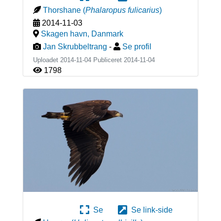
Thorshane
(
Phalaropus fulicarius
)
2014-11-03
Skagen havn
,
Danmark
Jan Skrubbeltrang
-
Se profil
Uploadet 2014-11-04 Publiceret
2014-11-04
1798
Se
Se link-side