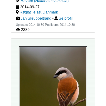
Havørn
(
Haliaeetus albicilla
)
2014-09-27
Røgbølle sø
,
Danmark
Jan Skrubbeltrang
-
Se profil
Uploadet 2014-10-30 Publiceret
2014-10-30
2389