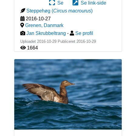
Se
Se link-side
Steppehøg
(
Circus macrourus
)
2016-10-27
Grenen
,
Danmark
Jan Skrubbeltrang
-
Se profil
Uploadet 2016-10-29 Publiceret
2016-10-29
1664