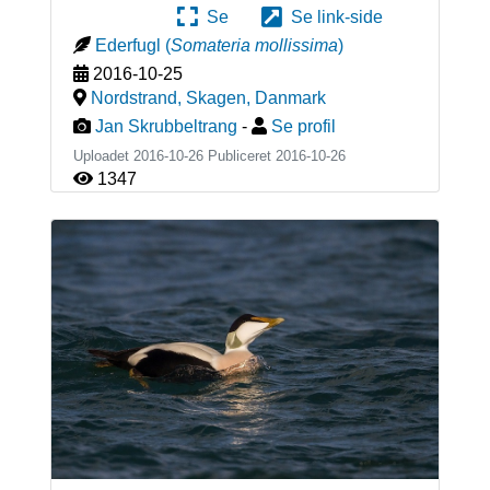
Se
Se link-side
Ederfugl
(
Somateria mollissima
)
2016-10-25
Nordstrand, Skagen
,
Danmark
Jan Skrubbeltrang
-
Se profil
Uploadet 2016-10-26 Publiceret
2016-10-26
1347