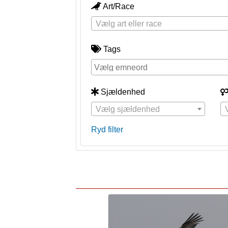
Art/Race
Vælg art eller race
Tags
Sjældenhed
Vælg sjældenhed
Ryd filter