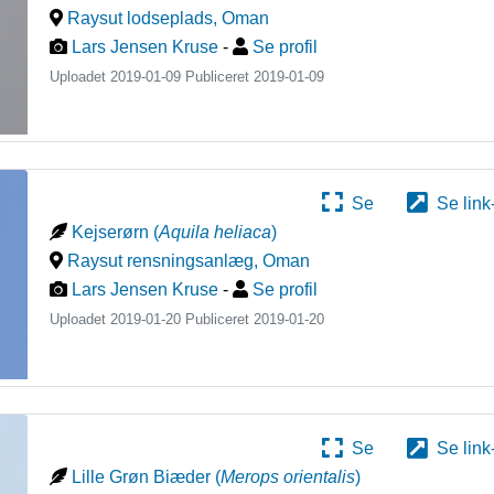
Raysut lodseplads
,
Oman
Lars Jensen Kruse
-
Se profil
Uploadet 2019-01-09 Publiceret
2019-01-09
Se
Se link
Kejserørn
(
Aquila heliaca
)
Raysut rensningsanlæg
,
Oman
Lars Jensen Kruse
-
Se profil
Uploadet 2019-01-20 Publiceret
2019-01-20
Se
Se link
Lille Grøn Biæder
(
Merops orientalis
)