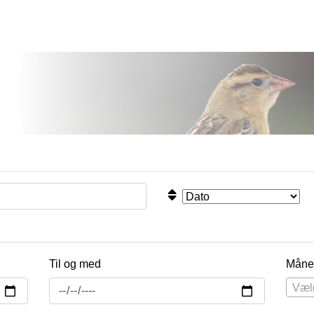
Til og med
Måne
Væl