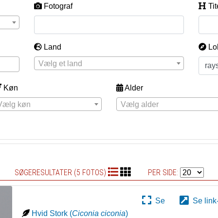
Fotograf
Tit
Land
Lo
Vælg et land
Køn
Alder
Vælg køn
Vælg alder
SØGERESULTATER (5 FOTOS)
PER SIDE:
Se
Se link
Hvid Stork
(
Ciconia ciconia
)