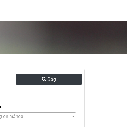
Søg
d
g en måned