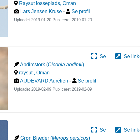
Raysut losseplads
,
Oman
Lars Jensen Kruse
-
Se profil
Uploadet 2019-01-20 Publiceret
2019-01-20
Se
Se link
Abdimstork
(
Ciconia abdimii
)
raysut
,
Oman
AUDEVARD Aurélien
-
Se profil
Uploadet 2019-02-09 Publiceret
2019-02-09
Se
Se link
Grøn Biæder
(
Merops persicus
)