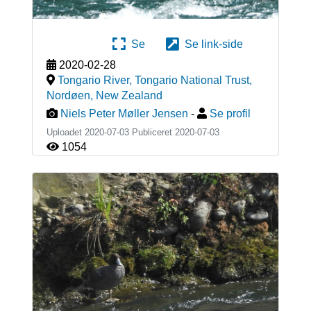
Se
Se link-side
2020-02-28
Tongario River, Tongario National Trust,
Nordøen
,
New Zealand
Niels Peter Møller Jensen
-
Se profil
Uploadet 2020-07-03 Publiceret
2020-07-03
1054