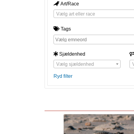
Art/Race
Vælg art eller race
Tags
Sjældenhed
Vælg sjældenhed
Ryd filter