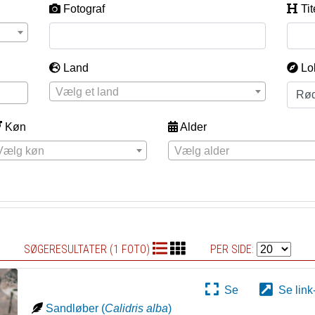
Fotograf
Tit
Land
Lo
Vælg et land
Køn
Alder
Vælg køn
Vælg alder
SØGERESULTATER (1 FOTO)
PER SIDE:
Se
Se link
Sandløber
(
Calidris alba
)