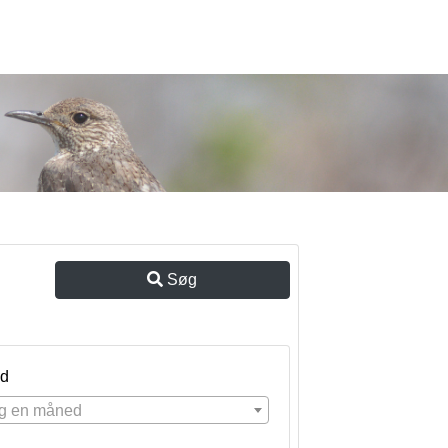
Søg
d
g en måned