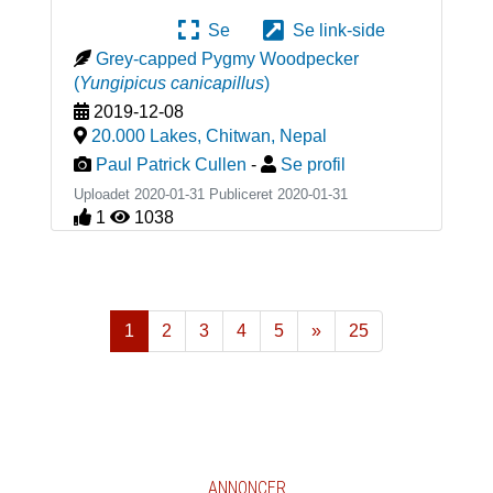
Se
Se link-side
Grey-capped Pygmy Woodpecker
(
Yungipicus canicapillus
)
2019-12-08
20.000 Lakes, Chitwan
,
Nepal
Paul Patrick Cullen
-
Se profil
Uploadet 2020-01-31 Publiceret
2020-01-31
1
1038
1
2
3
4
5
»
25
Næste
ANNONCER