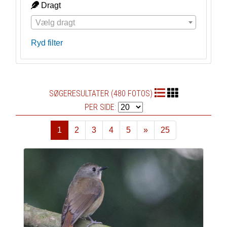
Dragt
Vælg dragt
Ryd filter
SØGERESULTATER (480 FOTOS)
PER SIDE:
1
2
3
4
5
»
25
Næste