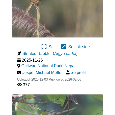
Se
Se link-side
Striated Babbler
(
Argya earlei
)
2025-11-26
Chitwan National Park
,
Nepal
Jesper Michael Møller
-
Se profil
Uploadet 2025-12-03 Publiceret
2026-02-06
377