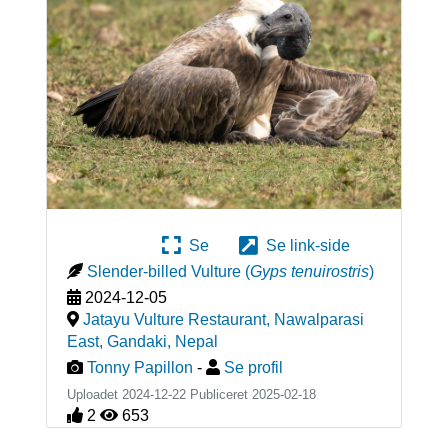
Se
Se link-side
Slender-billed Vulture
(
Gyps tenuirostris
)
2024-12-05
Jatayu Vulture Restaurant, Nawalparasi
East, Gandaki
,
Nepal
Tonny Papillon
-
Se profil
Uploadet 2024-12-22 Publiceret
2025-02-18
2
653