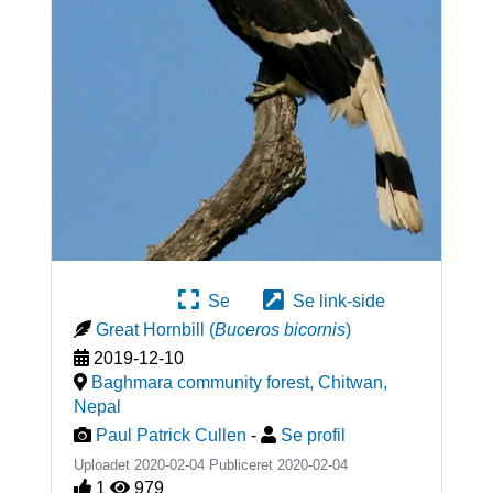
Se
Se link-side
Great Hornbill
(
Buceros bicornis
)
2019-12-10
Baghmara community forest, Chitwan
,
Nepal
Paul Patrick Cullen
-
Se profil
Uploadet 2020-02-04 Publiceret
2020-02-04
1
979