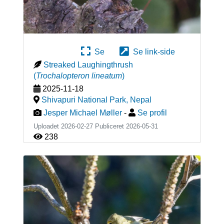
Se
Se link-side
Streaked Laughingthrush
(
Trochalopteron lineatum
)
2025-11-18
Shivapuri National Park
,
Nepal
Jesper Michael Møller
-
Se profil
Uploadet 2026-02-27 Publiceret
2026-05-31
238