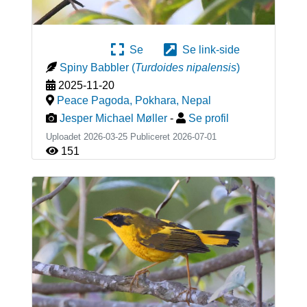
Se
Se link-side
Spiny Babbler
(
Turdoides nipalensis
)
2025-11-20
Peace Pagoda, Pokhara
,
Nepal
Jesper Michael Møller
-
Se profil
Uploadet 2026-03-25 Publiceret
2026-07-01
151