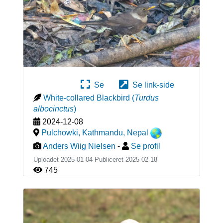
Se
Se link-side
White-collared Blackbird
(
Turdus
albocinctus
)
2024-12-08
Pulchowki, Kathmandu
,
Nepal
Anders Wiig Nielsen
-
Se profil
Uploadet 2025-01-04 Publiceret
2025-02-18
745