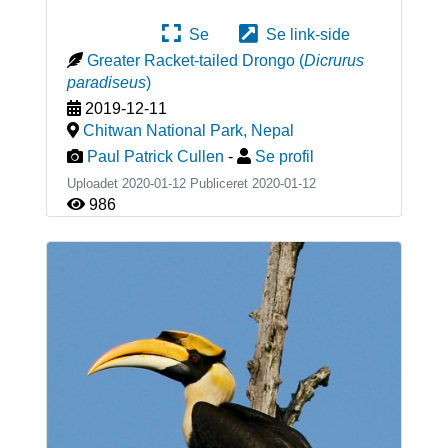
Se
Se link-side
Greater Racket-tailed Drongo
(
Dicrurus
paradiseus
)
2019-12-11
Chitwan National Park
,
Nepal
Paul Patrick Cullen
-
Se profil
Uploadet 2020-01-12 Publiceret
2020-01-12
986