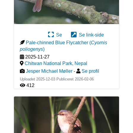
Se
Se link-side
Pale-chinned Blue Flycatcher
(
Cyornis
poliogenys
)
2025-11-27
Chitwan National Park
,
Nepal
Jesper Michael Møller
-
Se profil
Uploadet 2025-12-03 Publiceret
2026-02-06
412