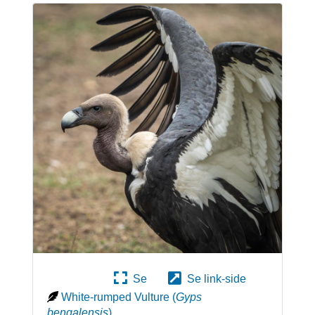
Se
Se link-side
White-rumped Vulture
(
Gyps
bengalensis
)