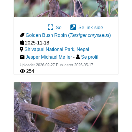
Se
Se link-side
Golden Bush Robin
(
Tarsiger chrysaeus
)
2025-11-18
Shivapuri National Park
,
Nepal
Jesper Michael Møller
-
Se profil
Uploadet 2026-02-27 Publiceret
2026-05-17
254