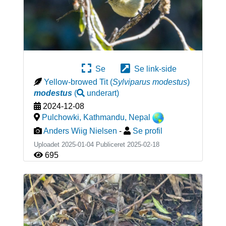
Se
Se link-side
Yellow-browed Tit
(
Sylviparus modestus
)
modestus
(
underart
)
2024-12-08
Pulchowki, Kathmandu
,
Nepal
Anders Wiig Nielsen
-
Se profil
Uploadet 2025-01-04 Publiceret
2025-02-18
695