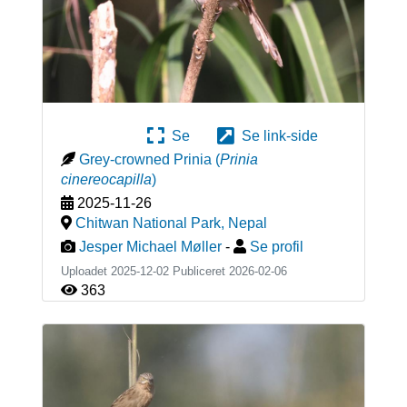
Se
Se link-side
Grey-crowned Prinia
(
Prinia
cinereocapilla
)
2025-11-26
Chitwan National Park
,
Nepal
Jesper Michael Møller
-
Se profil
Uploadet 2025-12-02 Publiceret
2026-02-06
363