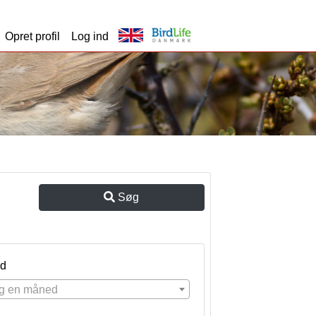
Opret profil
Log ind
Søg
d
g en måned