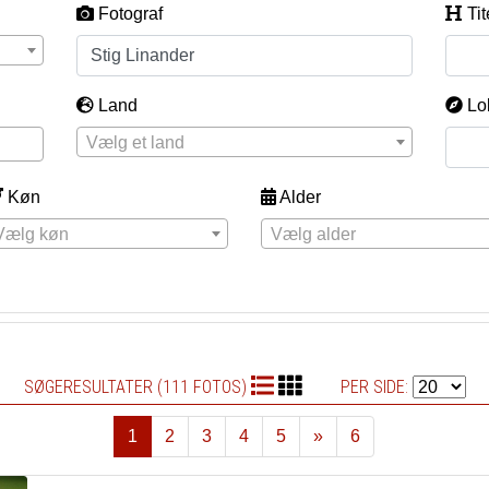
Fotograf
Tit
Land
Lo
Vælg et land
Køn
Alder
Vælg køn
Vælg alder
SØGERESULTATER (111 FOTOS)
PER SIDE:
1
2
3
4
5
»
6
Næste