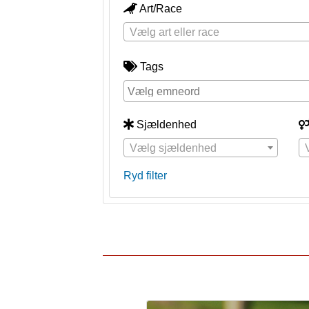
Art/Race
Vælg art eller race
Tags
Sjældenhed
Vælg sjældenhed
Ryd filter