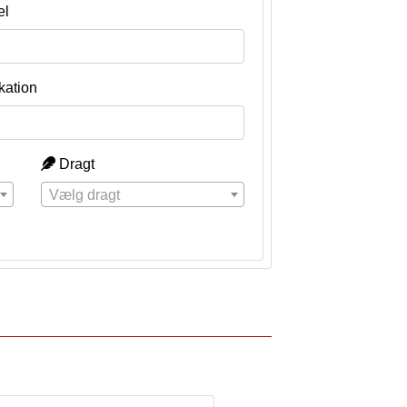
el
kation
Dragt
Vælg dragt