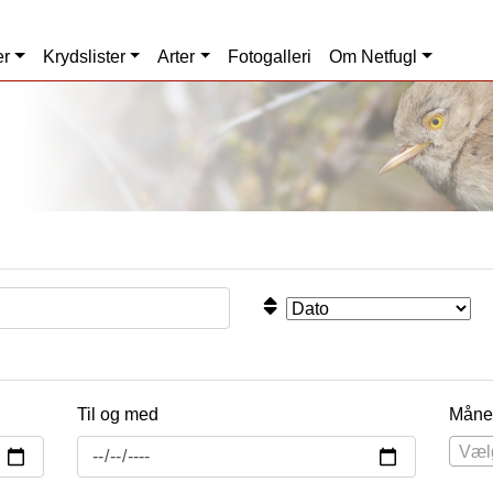
er
Krydslister
Arter
Fotogalleri
Om Netfugl
Til og med
Måne
Væl