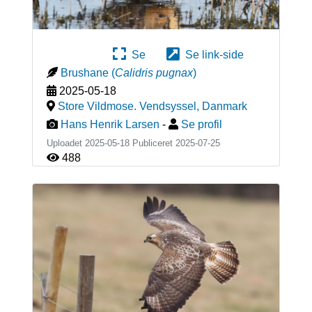
Se
Se link-side
Brushane
(
Calidris pugnax
)
2025-05-18
Store Vildmose. Vendsyssel
,
Danmark
Hans Henrik Larsen
-
Se profil
Uploadet 2025-05-18 Publiceret
2025-07-25
488