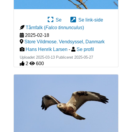
Se
Se link-side
Tårnfalk
(
Falco tinnunculus
)
2025-02-18
Store Vildmose. Vendsyssel
,
Danmark
Hans Henrik Larsen
-
Se profil
Uploadet 2025-03-13 Publiceret
2025-05-27
2
600