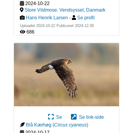
2024-10-22
Store Vildmose. Vendsyssel
,
Danmark
Hans Henrik Larsen
-
Se profil
Uploadet 2024-10-22 Publiceret
2024-12-30
686
Se
Se link-side
Blå Kærhøg
(
Circus cyaneus
)
2024-10-17