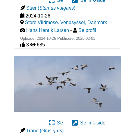
Se
Se link-side
Stær
(
Sturnus vulgaris
)
2024-10-26
Store Vildmose. Vendsyssel
,
Danmark
Hans Henrik Larsen
-
Se profil
Uploadet 2024-10-26 Publiceret
2025-02-03
3
685
Se
Se link-side
Trane
(
Grus grus
)