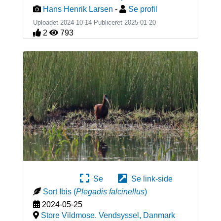
Hans Henrik Larsen
-
Se profil
Uploadet 2024-10-14 Publiceret
2025-01-20
2
793
Se
Se link-side
Sort Ibis
(
Plegadis falcinellus
)
2024-05-25
Store Vildmose. Vendsyssel
,
Danmark