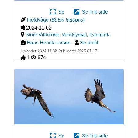
Se
Se link-side
Fjeldvåge
(
Buteo lagopus
)
2024-11-02
Store Vildmose. Vendsyssel
,
Danmark
Hans Henrik Larsen
-
Se profil
Uploadet 2024-11-02 Publiceret
2025-01-17
1
674
Se
Se link-side