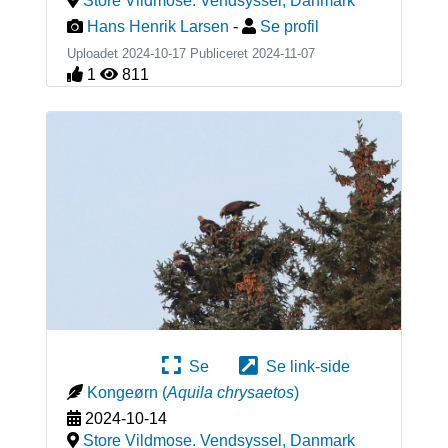
Store Vildmose. Vendsyssel
,
Danmark
Hans Henrik Larsen
-
Se profil
Uploadet 2024-10-17 Publiceret
2024-11-07
1
811
Se
Se link-side
Kongeørn
(
Aquila chrysaetos
)
2024-10-14
Store Vildmose. Vendsyssel
,
Danmark