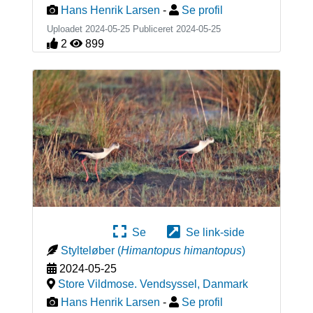
Hans Henrik Larsen
-
Se profil
Uploadet 2024-05-25 Publiceret
2024-05-25
2
899
Se
Se link-side
Stylteløber
(
Himantopus himantopus
)
2024-05-25
Store Vildmose. Vendsyssel
,
Danmark
Hans Henrik Larsen
-
Se profil