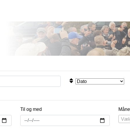
Til og med
Måne
Væl