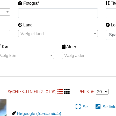
Fotograf
Tit
Land
Lo
Vælg et land
Køn
Alder
Vælg køn
Vælg alder
SØGERESULTATER (2 FOTOS)
PER SIDE:
Se
Se link
Høgeugle
(
Surnia ulula
)