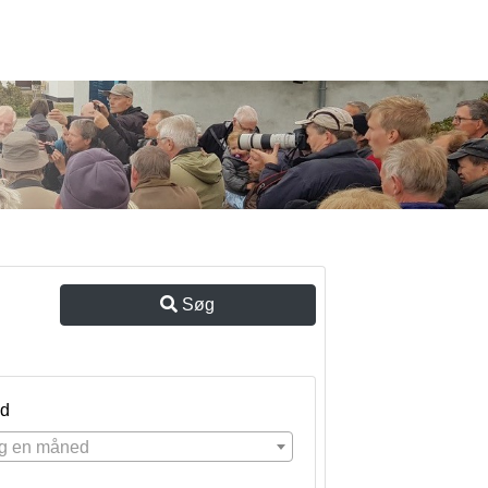
Søg
d
g en måned