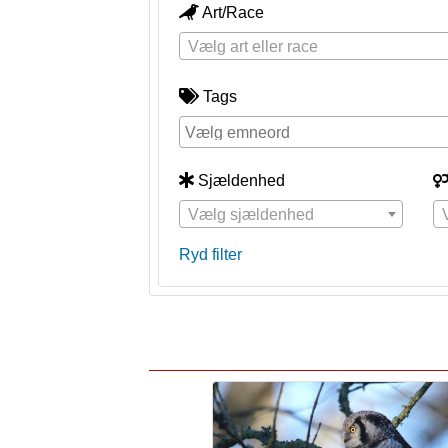
Art/Race
Vælg art eller race
Tags
Sjældenhed
Vælg sjældenhed
Ryd filter