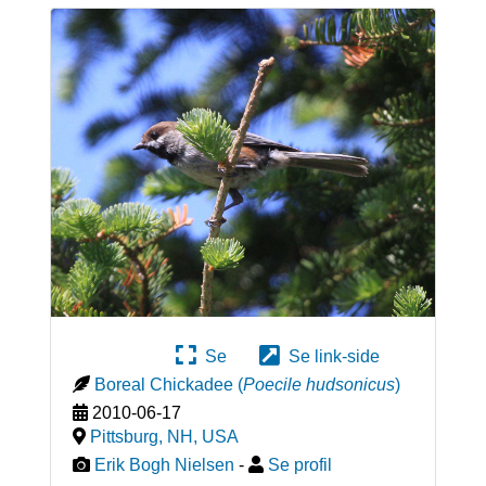
Se
Se link-side
Boreal Chickadee
(
Poecile hudsonicus
)
2010-06-17
Pittsburg, NH
,
USA
Erik Bogh Nielsen
-
Se profil