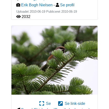
Erik Bogh Nielsen
-
Se profil
Uploadet 2010-06-19 Publiceret
2010-06-19
2032
Se
Se link-side