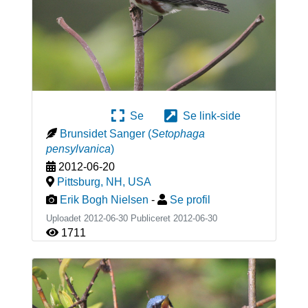
Se
Se link-side
Brunsidet Sanger
(
Setophaga
pensylvanica
)
2012-06-20
Pittsburg, NH
,
USA
Erik Bogh Nielsen
-
Se profil
Uploadet 2012-06-30 Publiceret
2012-06-30
1711