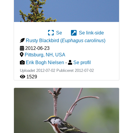
Se
Se link-side
Rusty Blackbird
(
Euphagus carolinus
)
2012-06-23
Pittsburg, NH
,
USA
Erik Bogh Nielsen
-
Se profil
Uploadet 2012-07-02 Publiceret
2012-07-02
1529