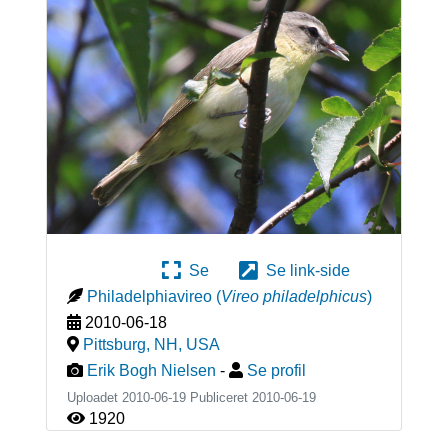
Se
Se link-side
Philadelphiavireo
(
Vireo philadelphicus
)
2010-06-18
Pittsburg, NH
,
USA
Erik Bogh Nielsen
-
Se profil
Uploadet 2010-06-19 Publiceret
2010-06-19
1920