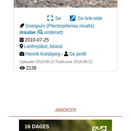
Se
Se link-side
Snespurv
(
Plectrophenax nivalis
)
insulae
(
underart
)
2010-07-25
Leirhnjúkur
,
Island
Henrik Kolsbjerg
-
Se profil
Uploadet 2010-08-22 Publiceret
2010-08-22
2136
ANNONCER