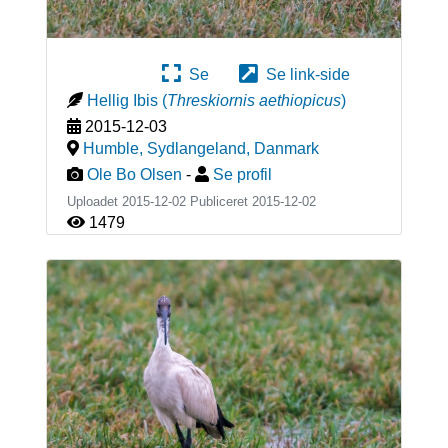
Se
Se link-side
Hellig Ibis
(
Threskiornis aethiopicus
)
2015-12-03
Humble, Sydlangeland
,
Danmark
Ole Bo Olsen
-
Se profil
Uploadet 2015-12-02 Publiceret
2015-12-02
1479