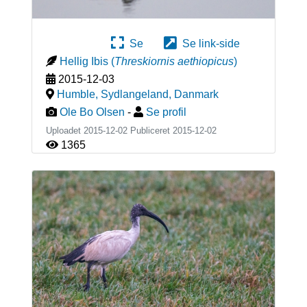
Se
Se link-side
Hellig Ibis
(
Threskiornis aethiopicus
)
2015-12-03
Humble, Sydlangeland
,
Danmark
Ole Bo Olsen
-
Se profil
Uploadet 2015-12-02 Publiceret
2015-12-02
1365