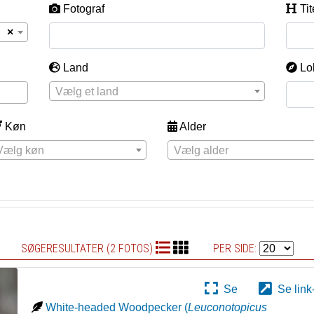
Fotograf
Tit
×
Land
Lo
Vælg et land
Køn
Alder
Vælg køn
Vælg alder
SØGERESULTATER (2 FOTOS)
PER SIDE:
Se
Se link
White-headed Woodpecker
(
Leuconotopicus