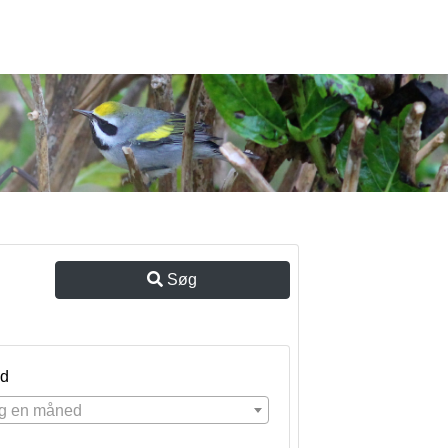
Søg
d
g en måned