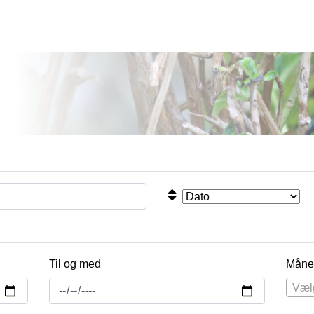
Til og med
Måne
Væl