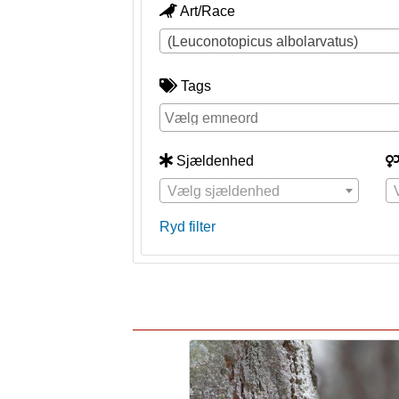
Art/Race
(Leuconotopicus albolarvatus)
Tags
Sjældenhed
Vælg sjældenhed
Ryd filter