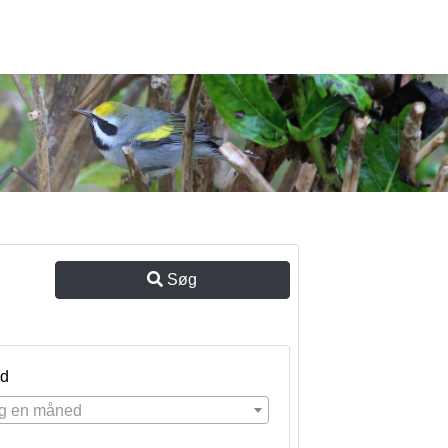
Søg
d
g en måned