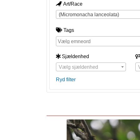
Art/Race
(Micromonacha lanceolata)
Tags
Sjældenhed
Vælg sjældenhed
Ryd filter