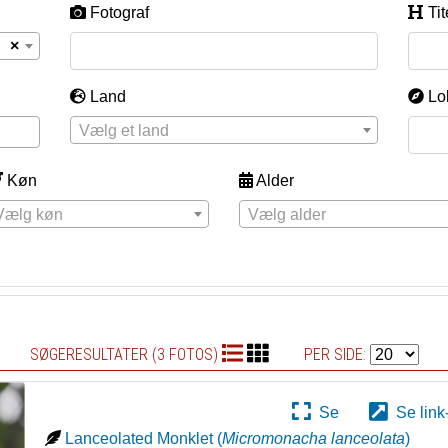
Fotograf
Tit
×
Land
Lo
Vælg et land
Køn
Alder
Vælg køn
Vælg alder
SØGERESULTATER (3 FOTOS)
PER SIDE:
Se
Se link
Lanceolated Monklet
(
Micromonacha lanceolata
)