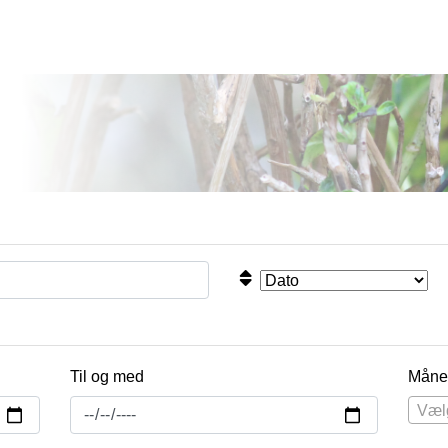
Til og med
Måne
Væl