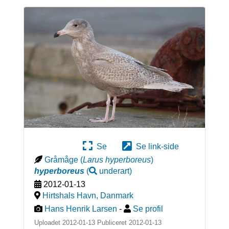
Se
Se link-side
Gråmåge
(
Larus hyperboreus
)
hyperboreus
(
underart
)
2012-01-13
Hirtshals Havn
,
Danmark
Hans Henrik Larsen
-
Se profil
Uploadet 2012-01-13 Publiceret
2012-01-13