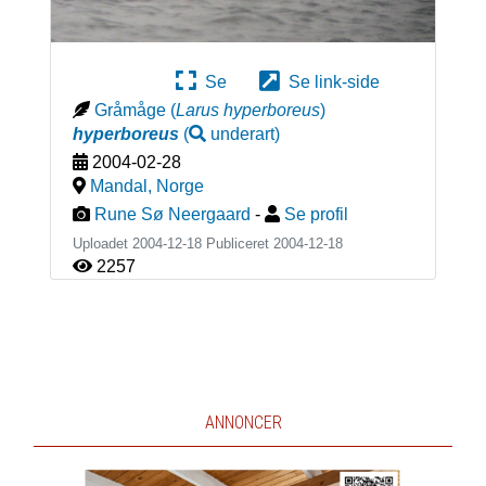
Se
Se link-side
Gråmåge
(
Larus hyperboreus
)
hyperboreus
(
underart
)
2004-02-28
Mandal
,
Norge
Rune Sø Neergaard
-
Se profil
Uploadet 2004-12-18 Publiceret
2004-12-18
2257
ANNONCER