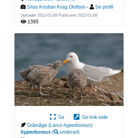
Silas Kristian Krag Olofson
-
Se profil
Uploadet 2012-01-09 Publiceret
2012-01-09
1395
Se
Se link-side
Gråmåge
(
Larus hyperboreus
)
hyperboreus
(
underart
)