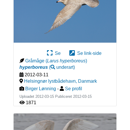
Se
Se link-side
Gråmåge
(
Larus hyperboreus
)
hyperboreus
(
underart
)
2012-03-11
Helsingnør lystbådehavn
,
Danmark
Birger Lønning
-
Se profil
Uploadet 2012-03-15 Publiceret
2012-03-15
1871