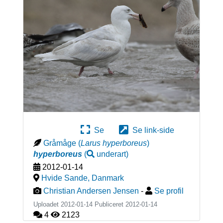
Se
Se link-side
Gråmåge
(
Larus hyperboreus
)
hyperboreus
(
underart
)
2012-01-14
Hvide Sande
,
Danmark
Christian Andersen Jensen
-
Se profil
Uploadet 2012-01-14 Publiceret
2012-01-14
4
2123