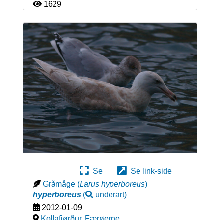
1629
Se
Se link-side
Gråmåge
(
Larus hyperboreus
)
hyperboreus
(
underart
)
2012-01-09
Kollafjørður
,
Færøerne