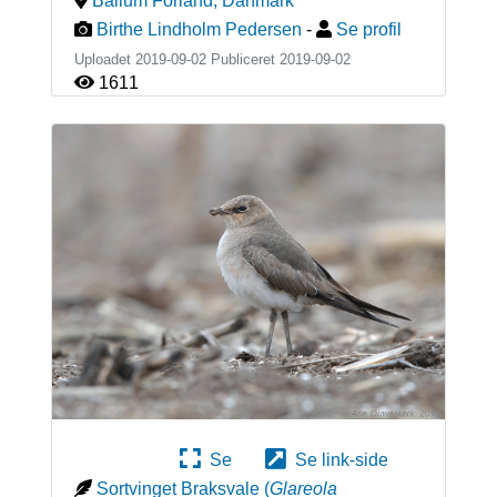
Ballum Forland
,
Danmark
Birthe Lindholm Pedersen
-
Se profil
Uploadet 2019-09-02 Publiceret
2019-09-02
1611
Se
Se link-side
Sortvinget Braksvale
(
Glareola