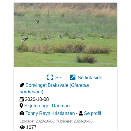
Se
Se link-side
Sortvinget Braksvale
(
Glareola
nordmanni
)
2020-10-08
Skjern enge
,
Danmark
Tonny Ravn Kristiansen
-
Se profil
Uploadet 2020-10-08 Publiceret
2020-10-08
1077