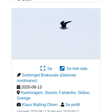
Se
Se link-side
Sortvinget Braksvale
(
Glareola
nordmanni
)
2020-08-13
Hamnvägen, Skanör, Falsterbo, Skåne
,
Sverige
Klaus Malling Olsen
-
Se profil
Uploadet 2020-08-12 Publiceret
2020-08-12