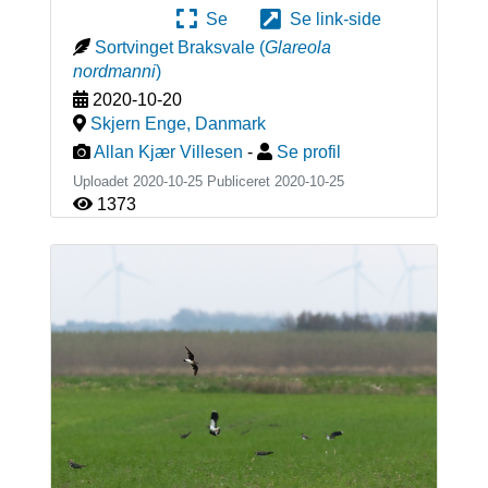
Se
Se link-side
Sortvinget Braksvale
(
Glareola
nordmanni
)
2020-10-20
Skjern Enge
,
Danmark
Allan Kjær Villesen
-
Se profil
Uploadet 2020-10-25 Publiceret
2020-10-25
1373