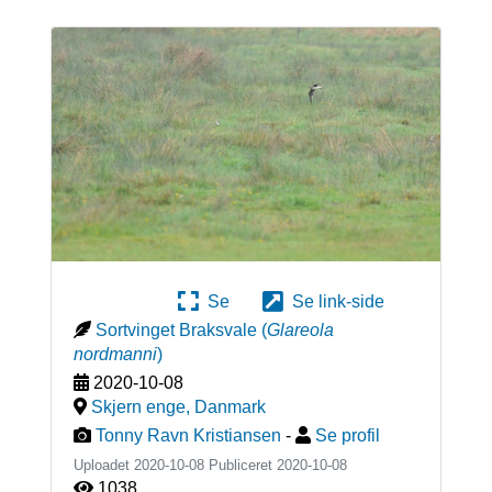
Se
Se link-side
Sortvinget Braksvale
(
Glareola
nordmanni
)
2020-10-08
Skjern enge
,
Danmark
Tonny Ravn Kristiansen
-
Se profil
Uploadet 2020-10-08 Publiceret
2020-10-08
1038