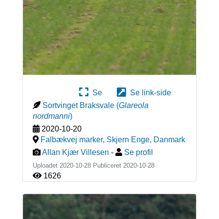
Se
Se link-side
Sortvinget Braksvale
(
Glareola
nordmanni
)
2020-10-20
Falbækvej marker, Skjern Enge
,
Danmark
Allan Kjær Villesen
-
Se profil
Uploadet 2020-10-28 Publiceret
2020-10-28
1626