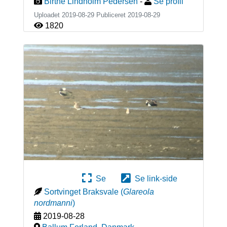
Birthe Lindholm Pedersen
-
Se profil
Uploadet 2019-08-29 Publiceret
2019-08-29
1820
Se
Se link-side
Sortvinget Braksvale
(
Glareola
nordmanni
)
2019-08-28