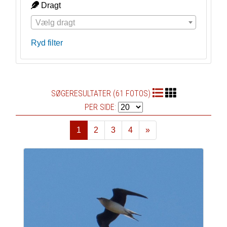
Dragt
Vælg dragt
Ryd filter
SØGERESULTATER (61 FOTOS)
PER SIDE:
1
2
3
4
»
Næste