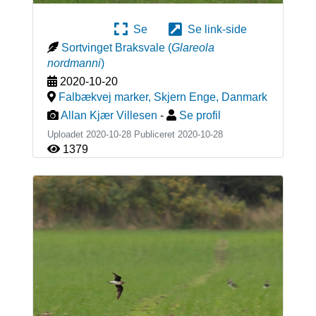
Se
Se link-side
Sortvinget Braksvale
(
Glareola
nordmanni
)
2020-10-20
Falbækvej marker, Skjern Enge
,
Danmark
Allan Kjær Villesen
-
Se profil
Uploadet 2020-10-28 Publiceret
2020-10-28
1379