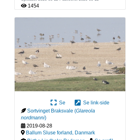
1454
Se
Se link-side
Sortvinget Braksvale
(
Glareola
nordmanni
)
2019-08-28
Ballum Sluse forland
,
Danmark