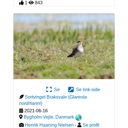
1
843
Se
Se link-side
Sortvinget Braksvale
(
Glareola
nordmanni
)
2021-06-16
Bygholm Vejle
,
Danmark
Henrik Haaning Nielsen
-
Se profil