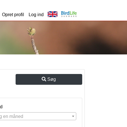
Opret profil
Log ind
Søg
d
g en måned