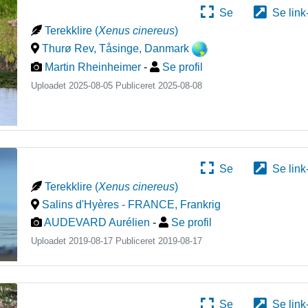
Se
Se link
Terekklire
(
Xenus cinereus
)
Thurø Rev, Tåsinge
,
Danmark
Martin Rheinheimer
-
Se profil
Uploadet 2025-08-05 Publiceret
2025-08-08
Se
Se link
Terekklire
(
Xenus cinereus
)
Salins d'Hyères - FRANCE
,
Frankrig
AUDEVARD Aurélien
-
Se profil
Uploadet 2019-08-17 Publiceret
2019-08-17
Se
Se link