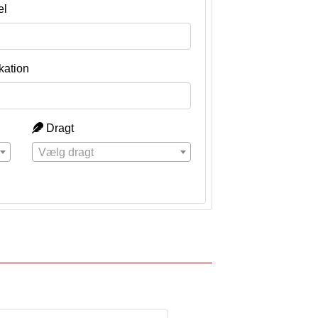
el
kation
Dragt
Vælg dragt