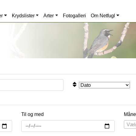
er
Krydslister
Arter
Fotogalleri
Om Netfugl
Til og med
Måne
Væl