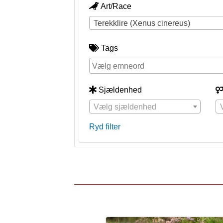
Art/Race
Terekklire (Xenus cinereus)
Tags
Sjældenhed
Vælg sjældenhed
Ryd filter