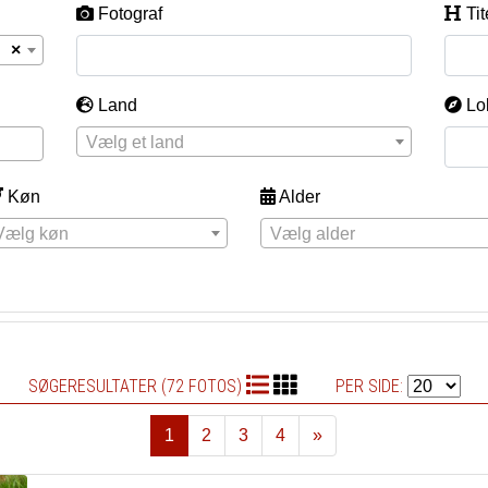
Fotograf
Tit
×
Land
Lo
Vælg et land
Køn
Alder
Vælg køn
Vælg alder
SØGERESULTATER (72 FOTOS)
PER SIDE:
1
2
3
4
»
Næste