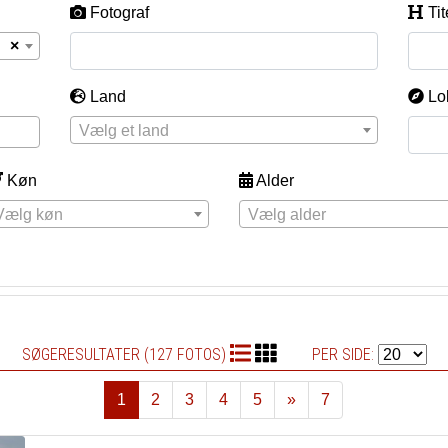
Fotograf
Tit
×
Land
Lo
Vælg et land
Køn
Alder
Vælg køn
Vælg alder
SØGERESULTATER (127 FOTOS)
PER SIDE:
1
2
3
4
5
»
7
Næste