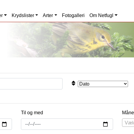
er
Krydslister
Arter
Fotogalleri
Om Netfugl
Til og med
Måne
Væl