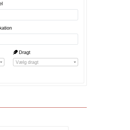
el
kation
Dragt
Vælg dragt