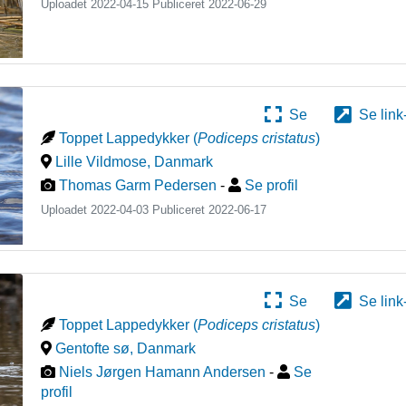
Uploadet 2022-04-15 Publiceret
2022-06-29
Se
Se link
Toppet Lappedykker
(
Podiceps cristatus
)
Lille Vildmose
,
Danmark
Thomas Garm Pedersen
-
Se profil
Uploadet 2022-04-03 Publiceret
2022-06-17
Se
Se link
Toppet Lappedykker
(
Podiceps cristatus
)
Gentofte sø
,
Danmark
Niels Jørgen Hamann Andersen
-
Se
profil