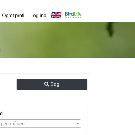
Opret profil
Log ind
Søg
d
g en måned