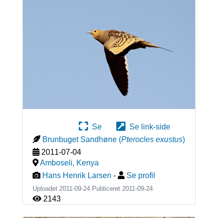
Se
Se link-side
Brunbuget Sandhøne
(
Pterocles exustus
)
2011-07-04
Amboseli
,
Kenya
Hans Henrik Larsen
-
Se profil
Uploadet 2011-09-24 Publiceret
2011-09-24
2143