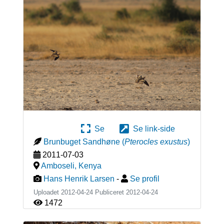
Se
Se link-side
Brunbuget Sandhøne
(
Pterocles exustus
)
2011-07-03
Amboseli
,
Kenya
Hans Henrik Larsen
-
Se profil
Uploadet 2012-04-24 Publiceret
2012-04-24
1472