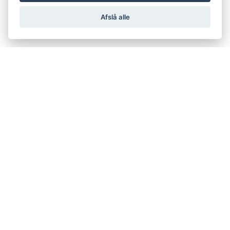
Afslå alle
support@netfugl.dk
copyright © 2002-2023