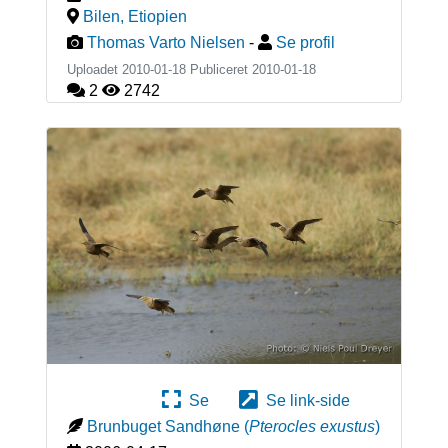
Bilen
,
Etiopien
Thomas Varto Nielsen
-
Se profil
Uploadet 2010-01-18 Publiceret
2010-01-18
2
2742
Se
Se link-side
Brunbuget Sandhøne
(
Pterocles exustus
)