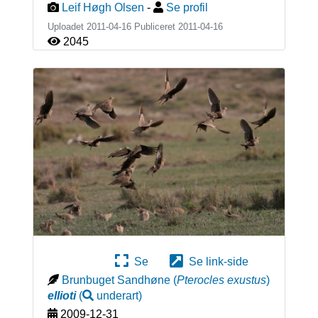
Leif Høgh Olsen
-
Se profil
Uploadet 2011-04-16 Publiceret
2011-04-16
2045
Se
Se link-side
Brunbuget Sandhøne
(
Pterocles exustus
)
ellioti
(
underart
)
2009-12-31