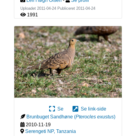
Leif Høgh Olsen
-
Se profil
Uploadet 2011-04-24 Publiceret
2011-04-24
1991
Se
Se link-side
Brunbuget Sandhøne
(
Pterocles exustus
)
2010-11-19
Serengeti NP
,
Tanzania