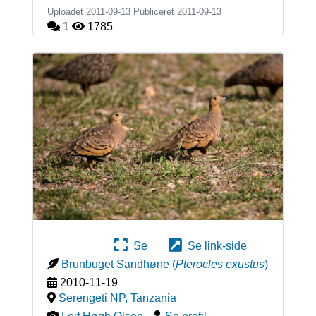
Uploadet 2011-09-13 Publiceret
2011-09-13
1
1785
Se
Se link-side
Brunbuget Sandhøne
(
Pterocles exustus
)
2010-11-19
Serengeti NP
,
Tanzania