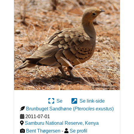
Se
Se link-side
Brunbuget Sandhøne
(
Pterocles exustus
)
2011-07-01
Samburu National Reserve
,
Kenya
Bent Thøgersen
-
Se profil