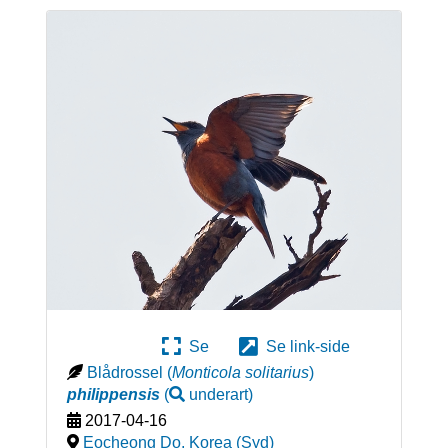
Se
Se link-side
Blådrossel
(
Monticola solitarius
)
philippensis
(
underart
)
2017-04-16
Eocheong Do
,
Korea (Syd)