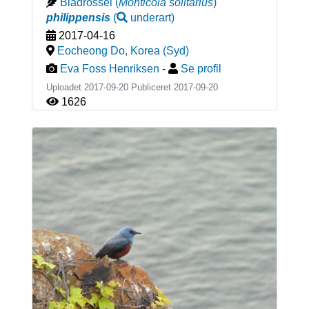
Blådrossel
(
Monticola solitarius
)
philippensis
(
underart
)
2017-04-16
Eocheong Do
,
Korea (Syd)
Eva Foss Henriksen
-
Se profil
Uploadet 2017-09-20 Publiceret
2017-09-20
1626