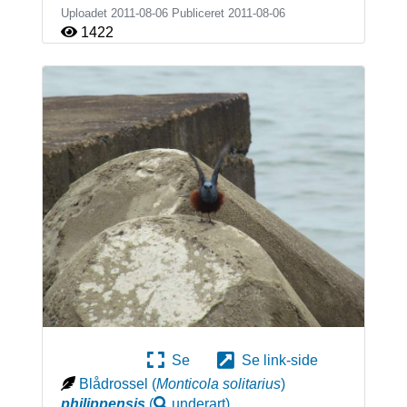
Uploadet 2011-08-06 Publiceret
2011-08-06
1422
Se
Se link-side
Blådrossel
(
Monticola solitarius
)
philippensis
(
underart
)