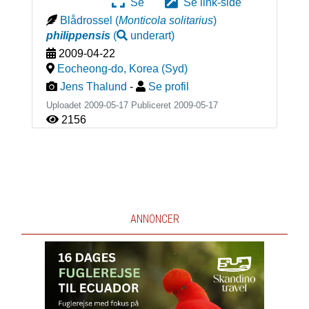
Se
Se link-side
Blådrossel
(
Monticola solitarius
)
philippensis
(
underart
)
2009-04-22
Eocheong-do
,
Korea (Syd)
Jens Thalund
-
Se profil
Uploadet 2009-05-17 Publiceret
2009-05-17
2156
ANNONCER