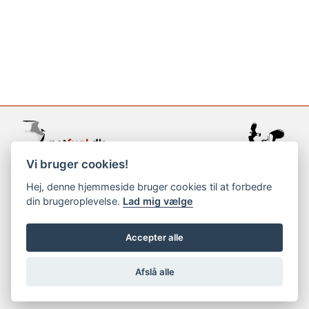
Vi bruger cookies!
support@netfugl.dk
Hej, denne hjemmeside bruger cookies til at forbedre
din brugeroplevelse.
Lad mig vælge
copyright © 2002-2023
Accepter alle
Afslå alle