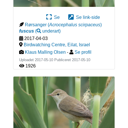
Se
Se link-side
Rørsanger
(
Acrocephalus scirpaceus
)
fuscus
(
underart
)
2017-04-03
Birdwatching Centre, Eilat
,
Israel
Klaus Malling Olsen
-
Se profil
Uploadet 2017-05-10 Publiceret
2017-05-10
1926