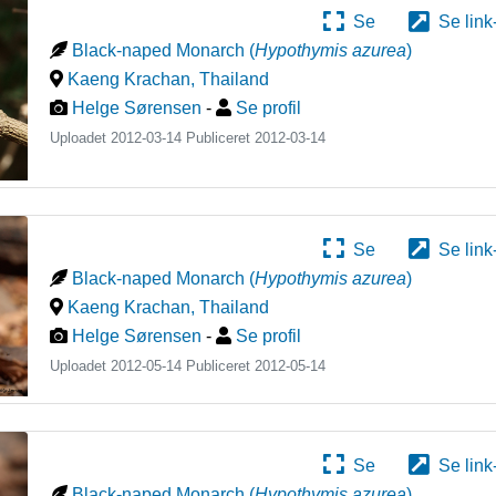
Se
Se link
Black-naped Monarch
(
Hypothymis azurea
)
Kaeng Krachan
,
Thailand
Helge Sørensen
-
Se profil
Uploadet 2012-03-14 Publiceret
2012-03-14
Se
Se link
Black-naped Monarch
(
Hypothymis azurea
)
Kaeng Krachan
,
Thailand
Helge Sørensen
-
Se profil
Uploadet 2012-05-14 Publiceret
2012-05-14
Se
Se link
Black-naped Monarch
(
Hypothymis azurea
)