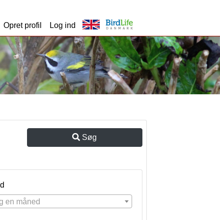
Opret profil
Log ind
Søg
d
g en måned