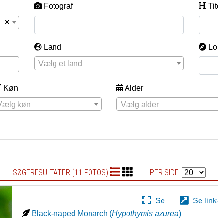
Fotograf
Tit
×
Land
Lo
Vælg et land
Køn
Alder
Vælg køn
Vælg alder
SØGERESULTATER (11 FOTOS)
PER SIDE:
Se
Se link
Black-naped Monarch
(
Hypothymis azurea
)