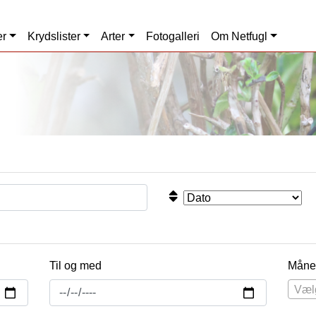
er
Krydslister
Arter
Fotogalleri
Om Netfugl
Til og med
Måne
Væl