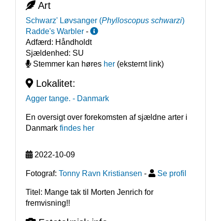
Art
Schwarz' Løvsanger
(
Phylloscopus schwarzi
)
Radde's Warbler
-
Adfærd:
Håndholdt
Sjældenhed:
SU
Stemmer kan høres
her
(eksternt link)
Lokalitet:
Agger tange.
- Danmark
En oversigt over forekomsten af sjældne arter i
Danmark
findes her
2022-10-09
Fotograf:
Tonny Ravn Kristiansen
-
Se profil
Titel: Mange tak til Morten Jenrich for
fremvisning!!