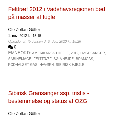
Felttræf 2012 i Vadehavsregionen bød
på masser af fugle
Ole Zoltan Göller
1. nov. 2012 kl. 15:15
Uploadet af: Ib Jensen d. 9. dec. 2020 kl. 15:26
0
EMNEORD:
AMERIKANSK HJEJLE,
2012,
HØGESANGER,
SABINEMÅGE,
FELTTRÆF,
SØLVHEJRE,
BRAMGÅS,
RØDHALSET GÅS,
HAVØRN,
SIBIRISK HJEJLE,
Sibirisk Gransanger ssp. tristis -
bestemmelse og status af OZG
Ole Zoltan Göller