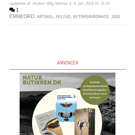
opdateret af: Anders Wiig Nielsen d. 4. jan. 2026 kl. 11:43
1
EMNEORD:
ARTIKEL,
FELTUD,
NYTÅRSBIRDRACE,
2026
ANNONCER