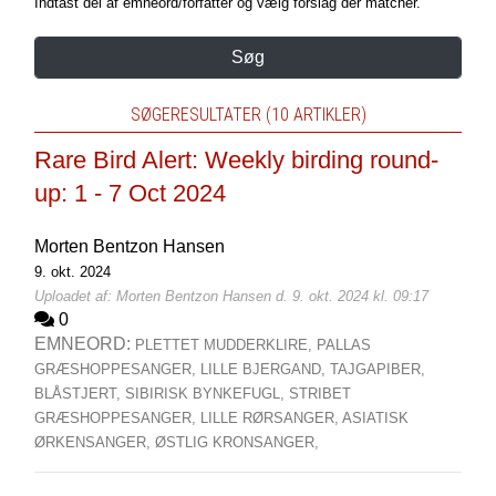
Indtast del af emneord/forfatter og vælg forslag der matcher.
Søg
SØGERESULTATER (10 ARTIKLER)
Rare Bird Alert: Weekly birding round-
up: 1 - 7 Oct 2024
Morten Bentzon Hansen
9. okt. 2024
Uploadet af: Morten Bentzon Hansen d. 9. okt. 2024 kl. 09:17
0
EMNEORD:
PLETTET MUDDERKLIRE,
PALLAS
GRÆSHOPPESANGER,
LILLE BJERGAND,
TAJGAPIBER,
BLÅSTJERT,
SIBIRISK BYNKEFUGL,
STRIBET
GRÆSHOPPESANGER,
LILLE RØRSANGER,
ASIATISK
ØRKENSANGER,
ØSTLIG KRONSANGER,