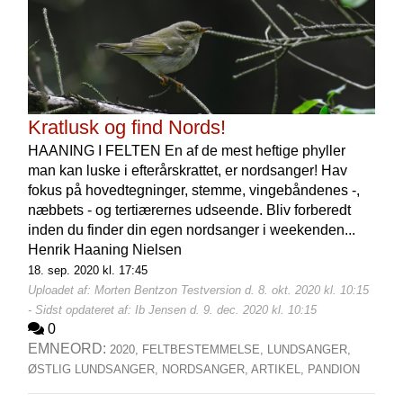
Kratlusk og find Nords!
HAANING I FELTEN En af de mest heftige phyller
man kan luske i efterårskrattet, er nordsanger! Hav
fokus på hovedtegninger, stemme, vingebåndenes -,
næbbets - og tertiærernes udseende. Bliv forberedt
inden du finder din egen nordsanger i weekenden...
Henrik Haaning Nielsen
18. sep. 2020 kl. 17:45
Uploadet af: Morten Bentzon Testversion d. 8. okt. 2020 kl. 10:15
- Sidst opdateret af: Ib Jensen d. 9. dec. 2020 kl. 10:15
0
EMNEORD:
2020,
FELTBESTEMMELSE,
LUNDSANGER,
ØSTLIG LUNDSANGER,
NORDSANGER,
ARTIKEL,
PANDION