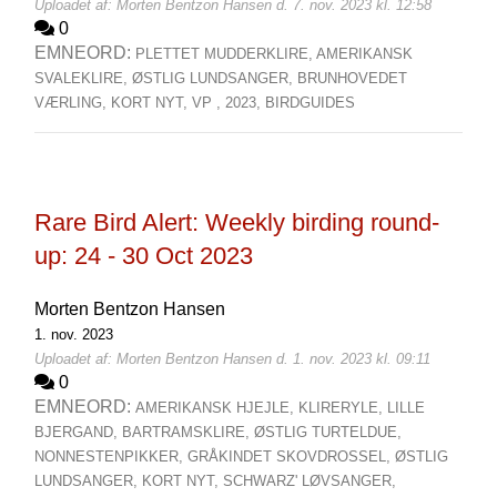
Uploadet af: Morten Bentzon Hansen d. 7. nov. 2023 kl. 12:58
0
EMNEORD:
PLETTET MUDDERKLIRE,
AMERIKANSK
SVALEKLIRE,
ØSTLIG LUNDSANGER,
BRUNHOVEDET
VÆRLING,
KORT NYT,
VP ,
2023,
BIRDGUIDES
Rare Bird Alert: Weekly birding round-
up: 24 - 30 Oct 2023
Morten Bentzon Hansen
1. nov. 2023
Uploadet af: Morten Bentzon Hansen d. 1. nov. 2023 kl. 09:11
0
EMNEORD:
AMERIKANSK HJEJLE,
KLIRERYLE,
LILLE
BJERGAND,
BARTRAMSKLIRE,
ØSTLIG TURTELDUE,
NONNESTENPIKKER,
GRÅKINDET SKOVDROSSEL,
ØSTLIG
LUNDSANGER,
KORT NYT,
SCHWARZ' LØVSANGER,