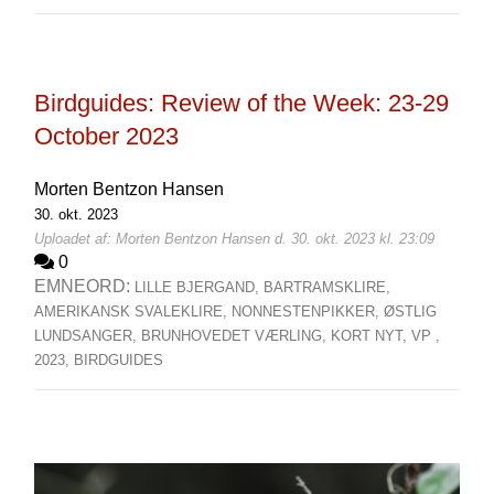
Birdguides: Review of the Week: 23-29
October 2023
Morten Bentzon Hansen
30. okt. 2023
Uploadet af: Morten Bentzon Hansen d. 30. okt. 2023 kl. 23:09
0
EMNEORD:
LILLE BJERGAND,
BARTRAMSKLIRE,
AMERIKANSK SVALEKLIRE,
NONNESTENPIKKER,
ØSTLIG
LUNDSANGER,
BRUNHOVEDET VÆRLING,
KORT NYT,
VP ,
2023,
BIRDGUIDES