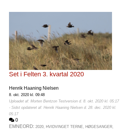
Set i Felten 3. kvartal 2020
Henrik Haaning Nielsen
8. okt. 2020 kl. 09:48
Uploadet af: Morten Bentzon Testversion d. 8. okt. 2020 kl. 05:17
- Sidst opdateret af: Henrik Haaning Nielsen d. 28. dec. 2020 kl.
05:17
0
EMNEORD:
2020,
HVIDVINGET TERNE,
HØGESANGER,