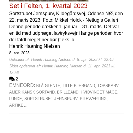
Set i Felten, 1. kvartal 2023
Sortstrubet Jernspurv, Kildegårdsvej, Odense NØ, den
22. marts 2023. Foto: Mikkel Holck - Netfugls Galleri
Denne periode dækker 1. januar – 31. marts. Det var
en tid med udpræget lavtryksvejr i lange perioder, hvor
der faldt meget nedbør (f.eks. b...
Henrik Haaning Nielsen
8. apr. 2023
Uploadet af: Henrik Haaning Nielsen d. 8. apr. 2023 kl. 22:49 -
Sidst opdateret af: Henrik Haaning Nielsen d. 11. apr. 2023 kl.
12:56
2
EMNEORD:
BLÅ GLENTE,
LILLE BJERGAND,
TOPSKARV,
AMERIKANSK SORTAND,
BRILLEAND,
HVIDVINGET MÅGE,
LUNDE,
SORTSTRUBET JERNSPURV,
PILEVÆRLING,
ARTIKEL,