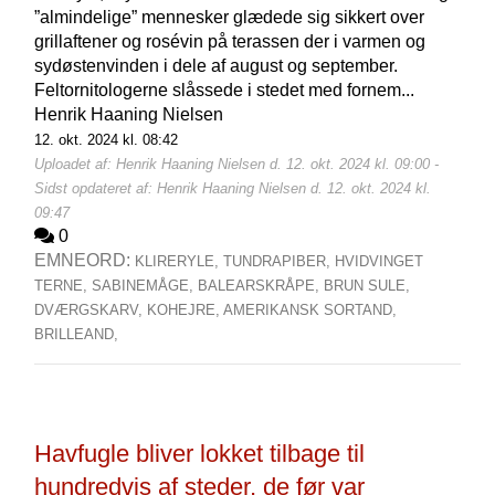
”almindelige” mennesker glædede sig sikkert over
grillaftener og rosévin på terassen der i varmen og
sydøstenvinden i dele af august og september.
Feltornitologerne slåssede i stedet med fornem...
Henrik Haaning Nielsen
12. okt. 2024 kl. 08:42
Uploadet af: Henrik Haaning Nielsen d. 12. okt. 2024 kl. 09:00 -
Sidst opdateret af: Henrik Haaning Nielsen d. 12. okt. 2024 kl.
09:47
0
EMNEORD:
KLIRERYLE,
TUNDRAPIBER,
HVIDVINGET
TERNE,
SABINEMÅGE,
BALEARSKRÅPE,
BRUN SULE,
DVÆRGSKARV,
KOHEJRE,
AMERIKANSK SORTAND,
BRILLEAND,
Havfugle bliver lokket tilbage til
hundredvis af steder, de før var