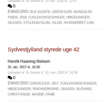
Uploadet af: Ib Jensen d. 23. okt. 2020 kl. 12:57
0
EMNEORD:
BLÅ GLENTE,
GRÅSEJLER,
MONGOLSK
PIBER,
2018,
FUGLEKONGESANGER,
HØGESANGER,
SKAGEN,
STILLEHAVSLOM,
ISLOM,
HVIDNÆBBET LOM,
Sydvestjylland styrede uge 42
Henrik Haaning Nielsen
25. okt. 2017 kl. 16:56
Uploadet af: Ib Jensen d. 10. nov. 2020 kl. 16:56
0
EMNEORD:
GRÅSEJLER,
2017,
FUGLEKONGESANGER,
HØGESANGER,
RINGMÆRKNING,
SKAGEN,
BLÅVAND,
CHRISTIANSØ,
MANDØ,
FANØ,