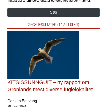
Indtast del af emneord/forfatter og vælg forslag der matcher.
Søg
SØGERESULTATER (14 ARTIKLER)
KITSISSUNNGUIT – ny rapport om
Grønlands mest diverse fuglelokalitet
Carsten Egevang
20. nov. 2024