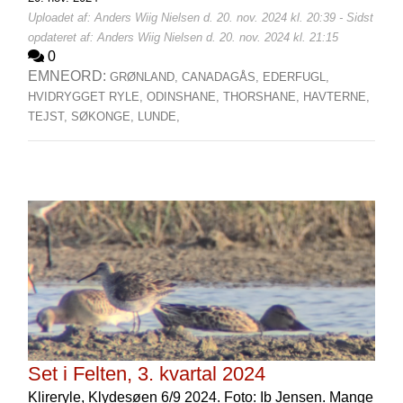
Uploadet af: Anders Wiig Nielsen d. 20. nov. 2024 kl. 20:39 - Sidst
opdateret af: Anders Wiig Nielsen d. 20. nov. 2024 kl. 21:15
0
EMNEORD:
GRØNLAND,
CANADAGÅS,
EDERFUGL,
HVIDRYGGET RYLE,
ODINSHANE,
THORSHANE,
HAVTERNE,
TEJST,
SØKONGE,
LUNDE,
Set i Felten, 3. kvartal 2024
Klireryle, Klydesøen 6/9 2024. Foto: Ib Jensen. Mange