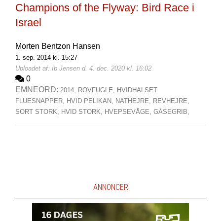
Champions of the Flyway: Bird Race i
Israel
Morten Bentzon Hansen
1. sep. 2014 kl. 15:27
Uploadet af: Ib Jensen d. 4. dec. 2020 kl. 16:02
0
EMNEORD:
2014,
ROVFUGLE,
HVIDHALSET
FLUESNAPPER,
HVID PELIKAN,
NATHEJRE,
REVHEJRE,
SORT STORK,
HVID STORK,
HVEPSEVÅGE,
GÅSEGRIB,
ANNONCER