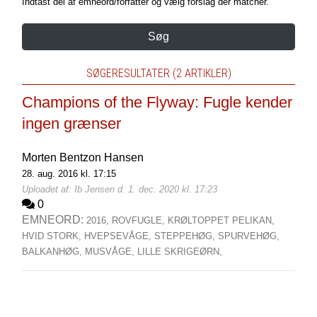
Indtast del af emneord/forfatter og vælg forslag der matcher.
Søg
SØGERESULTATER (2 ARTIKLER)
Champions of the Flyway: Fugle kender
ingen grænser
Morten Bentzon Hansen
28. aug. 2016 kl. 17:15
Uploadet af: Ib Jensen d. 1. dec. 2020 kl. 17:23
0
EMNEORD:
2016,
ROVFUGLE,
KRØLTOPPET PELIKAN,
HVID STORK,
HVEPSEVÅGE,
STEPPEHØG,
SPURVEHØG,
BALKANHØG,
MUSVÅGE,
LILLE SKRIGEØRN,