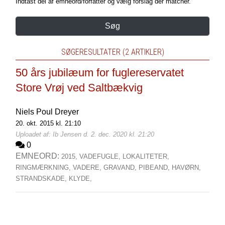
Indtast del af emneord/forfatter og vælg forslag der matcher.
Søg
SØGERESULTATER (2 ARTIKLER)
50 års jubilæum for fuglereservatet
Store Vrøj ved Saltbækvig
Niels Poul Dreyer
20. okt. 2015 kl. 21:10
Uploadet af: Ib Jensen d. 2. dec. 2020 kl. 21:20
0
EMNEORD:
2015,
VADEFUGLE,
LOKALITETER,
RINGMÆRKNING,
VADERE,
GRAVAND,
PIBEAND,
HAVØRN,
STRANDSKADE,
KLYDE,